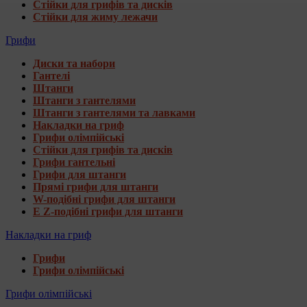
Стійки для грифів та дисків
Стійки для жиму лежачи
Грифи
Диски та набори
Гантелі
Штанги
Штанги з гантелями
Штанги з гантелями та лавками
Накладки на гриф
Грифи олімпійські
Стійки для грифів та дисків
Грифи гантельні
Грифи для штанги
Прямі грифи для штанги
W-подібні грифи для штанги
E Z-подібні грифи для штанги
Накладки на гриф
Грифи
Грифи олімпійські
Грифи олімпійські