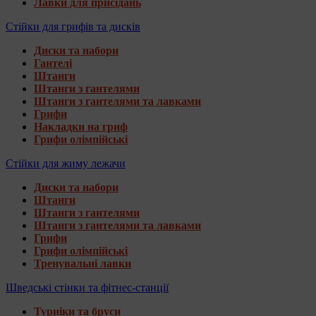
Лавки для присідань
Стійки для грифів та дисків
Диски та набори
Гантелі
Штанги
Штанги з гантелями
Штанги з гантелями та лавками
Грифи
Накладки на гриф
Грифи олімпійські
Стійки для жиму лежачи
Диски та набори
Штанги
Штанги з гантелями
Штанги з гантелями та лавками
Грифи
Грифи олімпійські
Тренувальні лавки
Шведські стінки та фітнес-станції
Турніки та бруси