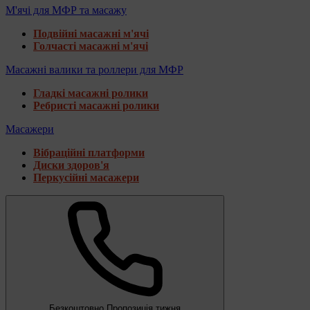
М'ячі для МФР та масажу
Подвійні масажні м'ячі
Голчасті масажні м'ячі
Масажні валики та роллери для МФР
Гладкі масажні ролики
Ребристі масажні ролики
Масажери
Вібраційні платформи
Диски здоров'я
Перкусійні масажери
Безкоштовно
Пропозиція тижня