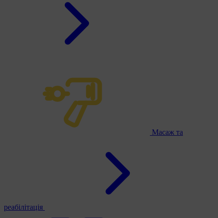
Масаж та
реабілітація