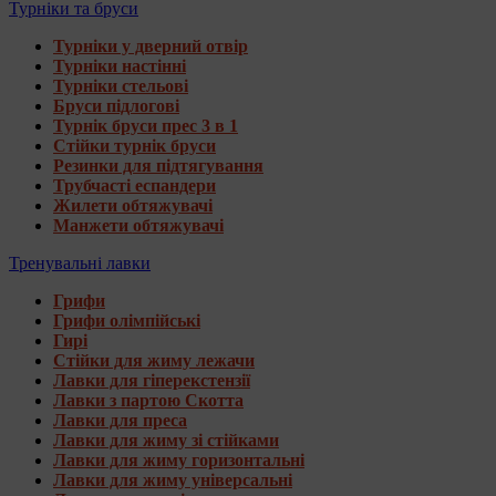
Турніки та бруси
Турніки у дверний отвір
Турніки настінні
Турніки стельові
Бруси підлогові
Турнік бруси прес 3 в 1
Стійки турнік бруси
Резинки для підтягування
Трубчасті еспандери
Жилети обтяжувачі
Манжети обтяжувачі
Тренувальні лавки
Грифи
Грифи олімпійські
Гирі
Стійки для жиму лежачи
Лавки для гіперекстензії
Лавки з партою Скотта
Лавки для преса
Лавки для жиму зі стійками
Лавки для жиму горизонтальні
Лавки для жиму універсальні