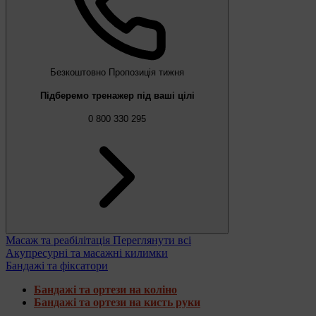
Безкоштовно
Пропозиція тижня
Підберемо тренажер під ваші цілі
0 800 330 295
Масаж та реабілітація
Переглянути всі
Акупресурні та масажні килимки
Бандажі та фіксатори
Бандажі та ортези на коліно
Бандажі та ортези на кисть руки