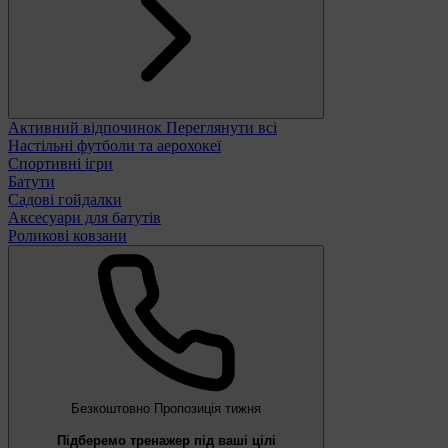
Активний відпочинок
Переглянути всі
Настільні футболи та аерохокеї
Спортивні ігри
Батути
Садові гойдалки
Аксесуари для батутів
Роликові ковзани
Безкоштовно
Пропозиція тижня
Підберемо тренажер під ваші цілі