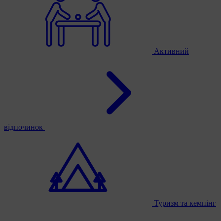
Активний
відпочинок
Туризм та кемпінг