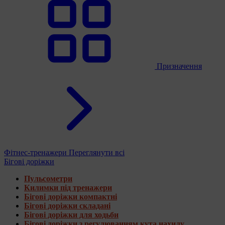
Призначення
Фітнес-тренажери
Переглянути всі
Бігові доріжки
Пульсометри
Килимки під тренажери
Бігові доріжки компактні
Бігові доріжки складані
Бігові доріжки для ходьби
Бігові доріжки з регулюванням кута нахилу