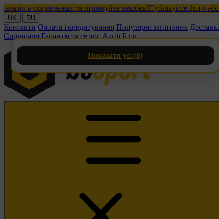
ми в соцмережах та отримуйте кешбек!
Публікуйте фото або віде
UK
RU
Контакти
Оплата і кредитування
Популярні запитання
Доставк
Співпраця
Гарантія та сервіс
Акції
Блог
Показати усі (
0
)