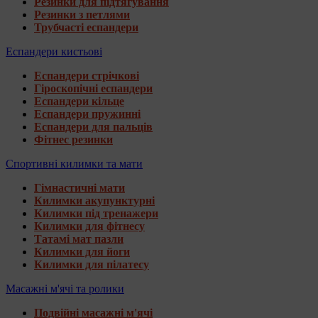
Резинки для підтягування
Резинки з петлями
Трубчасті еспандери
Еспандери кистьові
Еспандери стрічкові
Гіроскопічні еспандери
Еспандери кільце
Еспандери пружинні
Еспандери для пальців
Фітнес резинки
Спортивні килимки та мати
Гімнастичні мати
Килимки акупунктурні
Килимки під тренажери
Килимки для фітнесу
Татамі мат пазли
Килимки для йоги
Килимки для пілатесу
Масажні м'ячі та ролики
Подвійні масажні м'ячі