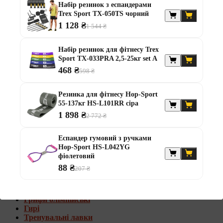
Набір резинок з еспандерами
Штанги з w-подібним грифом
Trex Sport TX-050TS чорний
Жилети обтяжувачі
1 128 ₴
1 544 ₴
Штанги з гантелями
Диски та набори
Набір резинок для фітнесу Trex
Гантелі
Sport TX-033PRA 2,5-25кг set A
Штанги
468 ₴
598 ₴
Штанги з гантелями та лавками
Грифи
Грифи олімпійські
Резинка для фітнесу Hop-Sport
Тренувальні лавки
55-137кг HS-L101RR сіра
Стійки для грифів та дисків
1 898 ₴
2 772 ₴
Стійки для жиму лежачи
Штанги з гантелями та лавками
Еспандер гумовий з ручками
Hop-Sport HS-L042YG
Диски та набори
фіолетовий
Гантелі
88 ₴
207 ₴
Штанги
Штанги з гантелями
Грифи
Грифи олімпійські
Гирі
Тренувальні лавки