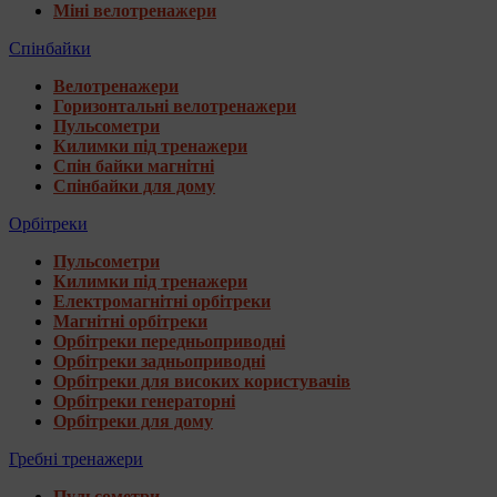
Міні велотренажери
Спінбайки
Велотренажери
Горизонтальні велотренажери
Пульсометри
Килимки під тренажери
Спін байки магнітні
Спінбайки для дому
Орбітреки
Пульсометри
Килимки під тренажери
Електромагнітні орбітреки
Магнітні орбітреки
Орбітреки передньоприводні
Орбітреки задньоприводні
Орбітреки для високих користувачів
Орбітреки генераторні
Орбітреки для дому
Гребні тренажери
Пульсометри