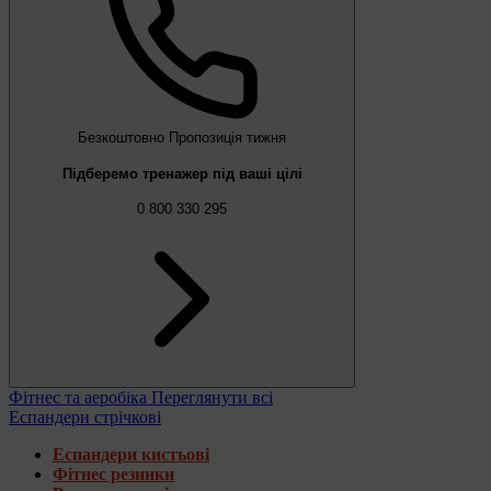
Безкоштовно
Пропозиція тижня
Підберемо тренажер під ваші цілі
0 800 330 295
Фітнес та аеробіка
Переглянути всі
Еспандери стрічкові
Еспандери кистьові
Фітнес резинки