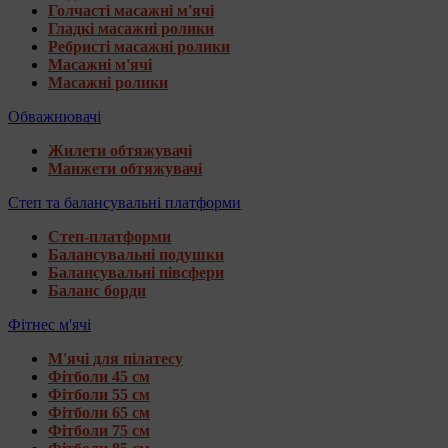
Голчасті масажні м'ячі
Гладкі масажні ролики
Ребристі масажні ролики
Масажні м'ячі
Масажні ролики
Обважнювачі
Жилети обтяжувачі
Манжети обтяжувачі
Степ та балансувальні платформи
Степ-платформи
Балансувальні подушки
Балансувальні півсфери
Баланс борди
Фітнес м'ячі
М'ячі для пілатесу
Фітболи 45 см
Фітболи 55 см
Фітболи 65 см
Фітболи 75 см