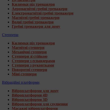
Килимки під тренажери
Аеромагнітні гребні тренажери
Електромагнітні гребні тренажери
Магнітні гребні тренажери
Водні гребні тренажери
Гребні тренажери для дому
Степпери
Килимки під тренажери
Магнітні степпери
Механічні степпери
Степпери зі стійкою
Степпери з еспандерами
Степпери з рукоятками
Поворотні степпери
Міні степпери
Вібраційні платформи
Віброплатформи для дому
Віброплатформи 4D
Віброплатформи 3D
Віброплатформи для схуднення
Масажні віброплатформи