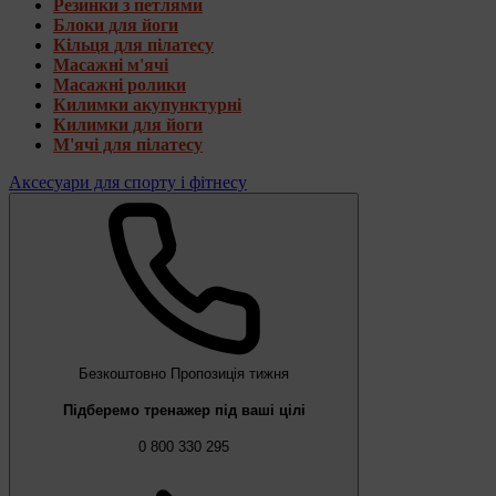
Резинки з петлями
Блоки для йоги
Кільця для пілатесу
Масажні м'ячі
Масажні ролики
Килимки акупунктурні
Килимки для йоги
М'ячі для пілатесу
Аксесуари для спорту і фітнесу
Безкоштовно
Пропозиція тижня
Підберемо тренажер під ваші цілі
0 800 330 295