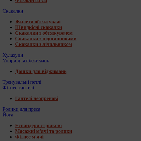
Фітболи 85 см
Скакалки
Жилети обтяжувачі
Швидкісні скакалки
Скакалки з обтяжувачем
Скакалки з підшипниками
Скакалки з лічильником
Хулахупи
Упори для віджимань
Дошки для віджимань
Тренувальні петлі
Фітнес гантелі
Гантелі неопренові
Ролики для преса
Йога
Еспандери стрічкові
Масажні м'ячі та ролики
Фітнес м'ячі