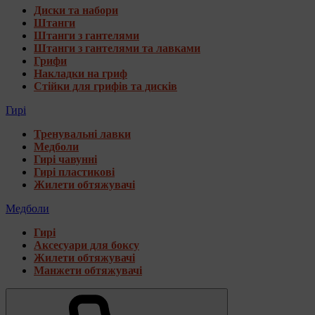
Диски та набори
Штанги
Штанги з гантелями
Штанги з гантелями та лавками
Грифи
Накладки на гриф
Стійки для грифів та дисків
Гирі
Тренувальні лавки
Медболи
Гирі чавунні
Гирі пластикові
Жилети обтяжувачі
Медболи
Гирі
Аксесуари для боксу
Жилети обтяжувачі
Манжети обтяжувачі