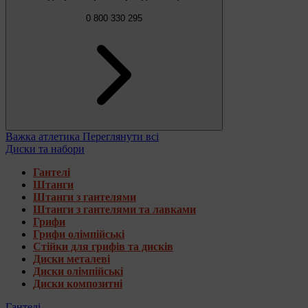
0 800 330 295
Важка атлетика
Переглянути всі
Диски та набори
Гантелі
Штанги
Штанги з гантелями
Штанги з гантелями та лавками
Грифи
Грифи олімпійські
Стійки для грифів та дисків
Диски металеві
Диски олімпійські
Диски композитні
Гантелі