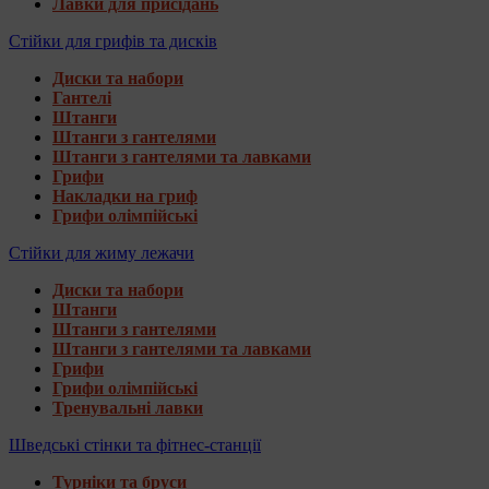
Лавки для присідань
Стійки для грифів та дисків
Диски та набори
Гантелі
Штанги
Штанги з гантелями
Штанги з гантелями та лавками
Грифи
Накладки на гриф
Грифи олімпійські
Стійки для жиму лежачи
Диски та набори
Штанги
Штанги з гантелями
Штанги з гантелями та лавками
Грифи
Грифи олімпійські
Тренувальні лавки
Шведські стінки та фітнес-станції
Турніки та бруси