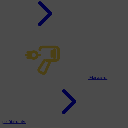
Масаж та
реабілітація