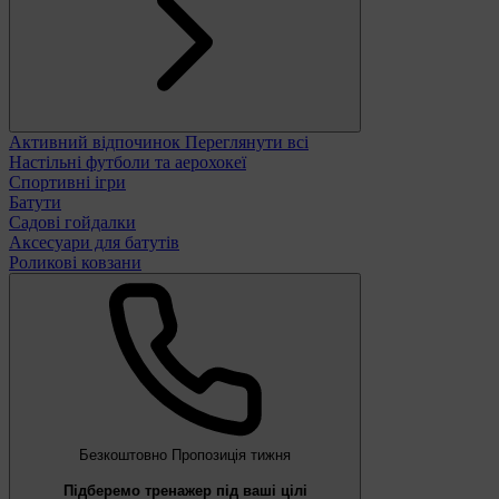
Активний відпочинок
Переглянути всі
Настільні футболи та аерохокеї
Спортивні ігри
Батути
Садові гойдалки
Аксесуари для батутів
Роликові ковзани
Безкоштовно
Пропозиція тижня
Підберемо тренажер під ваші цілі