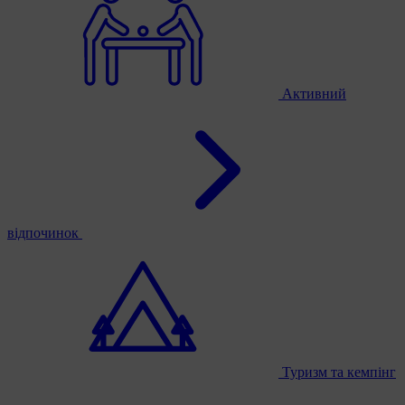
Активний
відпочинок
Туризм та кемпінг