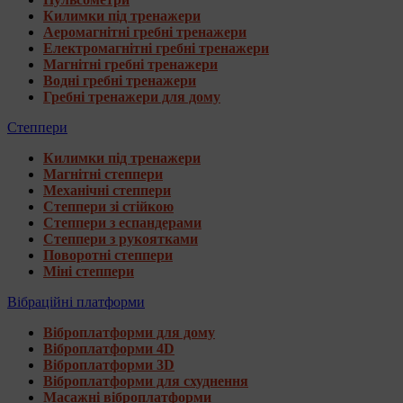
Килимки під тренажери
Аеромагнітні гребні тренажери
Електромагнітні гребні тренажери
Магнітні гребні тренажери
Водні гребні тренажери
Гребні тренажери для дому
Степпери
Килимки під тренажери
Магнітні степпери
Механічні степпери
Степпери зі стійкою
Степпери з еспандерами
Степпери з рукоятками
Поворотні степпери
Міні степпери
Вібраційні платформи
Віброплатформи для дому
Віброплатформи 4D
Віброплатформи 3D
Віброплатформи для схуднення
Масажні віброплатформи