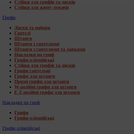
Стійки для грифів та дисків
Стійки для жиму лежачи
Грифи
Диски та набори
Гантелі
Штанги
Штанги з гантелями
Штанги з гантелями та лавками
Накладки на гриф
Грифи олімпійські
Стійки для грифів та дисків
Грифи гантельні
Грифи для штанги
Прямі грифи для штанги
W-подібні грифи для штанги
E Z-подібні грифи для штанги
Накладки на гриф
Грифи
Грифи олімпійські
Грифи олімпійські