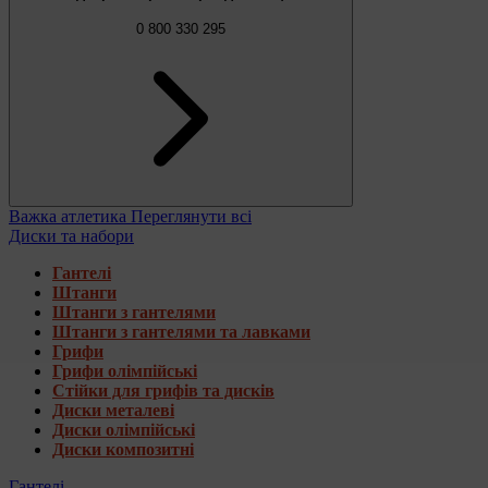
0 800 330 295
Важка атлетика
Переглянути всі
Диски та набори
Гантелі
Штанги
Штанги з гантелями
Штанги з гантелями та лавками
Грифи
Грифи олімпійські
Стійки для грифів та дисків
Диски металеві
Диски олімпійські
Диски композитні
Гантелі