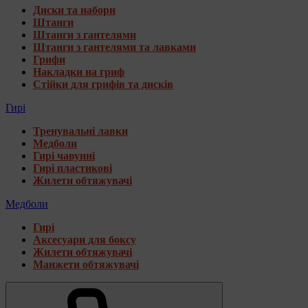
Диски та набори
Штанги
Штанги з гантелями
Штанги з гантелями та лавками
Грифи
Накладки на гриф
Стійки для грифів та дисків
Гирі
Тренувальні лавки
Медболи
Гирі чавунні
Гирі пластикові
Жилети обтяжувачі
Медболи
Гирі
Аксесуари для боксу
Жилети обтяжувачі
Манжети обтяжувачі