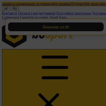
ми в соцмережах та отримуйте кешбек!
Публікуйте фото або відео
UK
RU
Контакти
Оплата і кредитування
Популярні запитання
Доставк
Співпраця
Гарантія та сервіс
Акції
Блог
Показати усі (
0
)