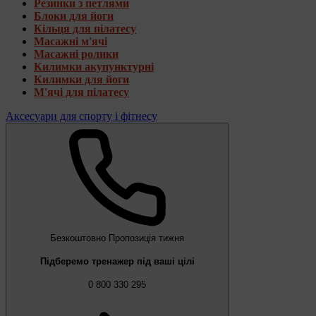
Резинки з петлями
Блоки для йоги
Кільця для пілатесу
Масажні м'ячі
Масажні ролики
Килимки акупунктурні
Килимки для йоги
М'ячі для пілатесу
Аксесуари для спорту і фітнесу
Безкоштовно
Пропозиція тижня
Підберемо тренажер під ваші цілі
0 800 330 295