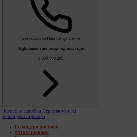
Безкоштовно
Пропозиція тижня
Підберемо тренажер під ваші цілі
0 800 330 295
Фітнес та аеробіка
Переглянути всі
Еспандери стрічкові
Еспандери кистьові
Фітнес резинки