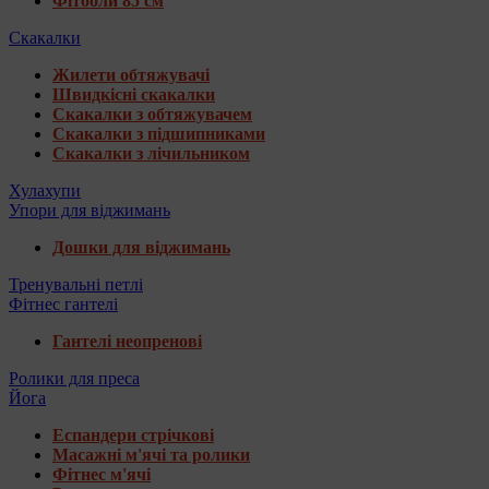
Фітболи 85 см
Скакалки
Жилети обтяжувачі
Швидкісні скакалки
Скакалки з обтяжувачем
Скакалки з підшипниками
Скакалки з лічильником
Хулахупи
Упори для віджимань
Дошки для віджимань
Тренувальні петлі
Фітнес гантелі
Гантелі неопренові
Ролики для преса
Йога
Еспандери стрічкові
Масажні м'ячі та ролики
Фітнес м'ячі