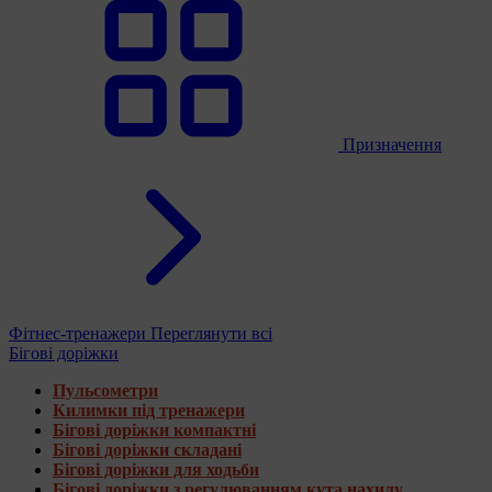
Призначення
Фітнес-тренажери
Переглянути всі
Бігові доріжки
Пульсометри
Килимки під тренажери
Бігові доріжки компактні
Бігові доріжки складані
Бігові доріжки для ходьби
Бігові доріжки з регулюванням кута нахилу