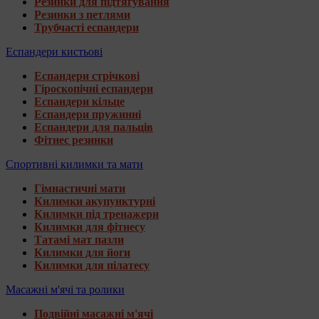
Резинки для підтягування
Резинки з петлями
Трубчасті еспандери
Еспандери кистьові
Еспандери стрічкові
Гіроскопічні еспандери
Еспандери кільце
Еспандери пружинні
Еспандери для пальців
Фітнес резинки
Спортивні килимки та мати
Гімнастичні мати
Килимки акупунктурні
Килимки під тренажери
Килимки для фітнесу
Татамі мат пазли
Килимки для йоги
Килимки для пілатесу
Масажні м'ячі та ролики
Подвійні масажні м'ячі