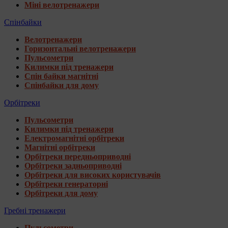
Міні велотренажери
Спінбайки
Велотренажери
Горизонтальні велотренажери
Пульсометри
Килимки під тренажери
Спін байки магнітні
Спінбайки для дому
Орбітреки
Пульсометри
Килимки під тренажери
Електромагнітні орбітреки
Магнітні орбітреки
Орбітреки передньоприводні
Орбітреки задньоприводні
Орбітреки для високих користувачів
Орбітреки генераторні
Орбітреки для дому
Гребні тренажери
Пульсометри