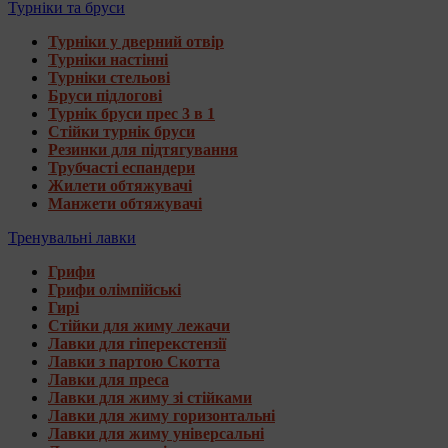
Турніки та бруси
Турніки у дверний отвір
Турніки настінні
Турніки стельові
Бруси підлогові
Турнік бруси прес 3 в 1
Стійки турнік бруси
Резинки для підтягування
Трубчасті еспандери
Жилети обтяжувачі
Манжети обтяжувачі
Тренувальні лавки
Грифи
Грифи олімпійські
Гирі
Стійки для жиму лежачи
Лавки для гіперекстензії
Лавки з партою Скотта
Лавки для преса
Лавки для жиму зі стійками
Лавки для жиму горизонтальні
Лавки для жиму універсальні