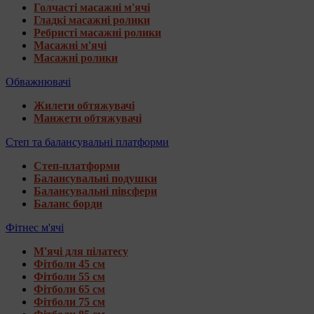
Голчасті масажні м'ячі
Гладкі масажні ролики
Ребристі масажні ролики
Масажні м'ячі
Масажні ролики
Обважнювачі
Жилети обтяжувачі
Манжети обтяжувачі
Степ та балансувальні платформи
Степ-платформи
Балансувальні подушки
Балансувальні півсфери
Баланс борди
Фітнес м'ячі
М'ячі для пілатесу
Фітболи 45 см
Фітболи 55 см
Фітболи 65 см
Фітболи 75 см