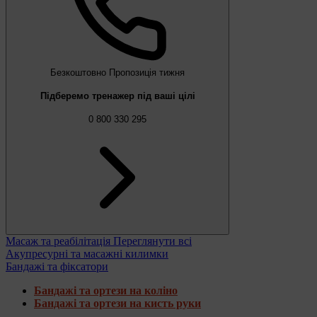
Безкоштовно
Пропозиція тижня
Підберемо тренажер під ваші цілі
0 800 330 295
Масаж та реабілітація
Переглянути всі
Акупресурні та масажні килимки
Бандажі та фіксатори
Бандажі та ортези на коліно
Бандажі та ортези на кисть руки