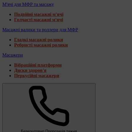
М'ячі для МФР та масажу
Подвійні масажні м'ячі
Голчасті масажні м'ячі
Масажні валики та роллери для МФР
Гладкі масажні ролики
Ребристі масажні ролики
Масажери
Вібраційні платформи
Диски здоров'я
Перкусійні масажери
Безкоштовно
Пропозиція тижня