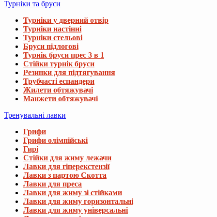
Турніки та бруси
Турніки у дверний отвір
Турніки настінні
Турніки стельові
Бруси підлогові
Турнік бруси прес 3 в 1
Стійки турнік бруси
Резинки для підтягування
Трубчасті еспандери
Жилети обтяжувачі
Манжети обтяжувачі
Тренувальні лавки
Грифи
Грифи олімпійські
Гирі
Стійки для жиму лежачи
Лавки для гіперекстензії
Лавки з партою Скотта
Лавки для преса
Лавки для жиму зі стійками
Лавки для жиму горизонтальні
Лавки для жиму універсальні