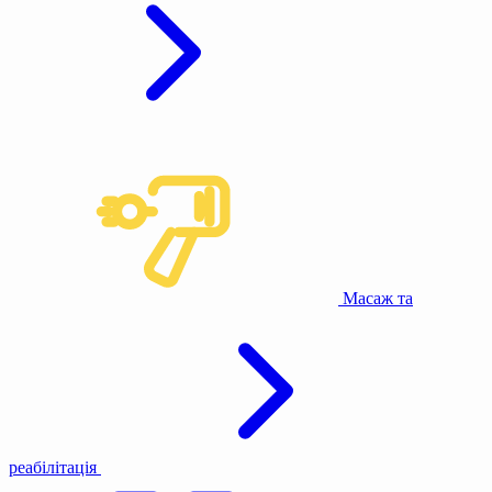
Масаж та
реабілітація