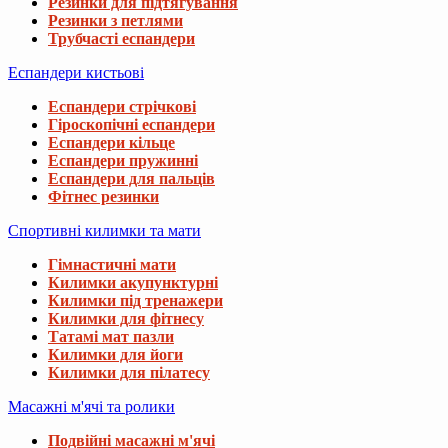
Резинки для підтягування
Резинки з петлями
Трубчасті еспандери
Еспандери кистьові
Еспандери стрічкові
Гіроскопічні еспандери
Еспандери кільце
Еспандери пружинні
Еспандери для пальців
Фітнес резинки
Спортивні килимки та мати
Гімнастичні мати
Килимки акупунктурні
Килимки під тренажери
Килимки для фітнесу
Татамі мат пазли
Килимки для йоги
Килимки для пілатесу
Масажні м'ячі та ролики
Подвійні масажні м'ячі