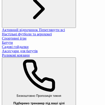
Активний відпочинок
Переглянути всі
Настільні футболи та аерохокеї
Спортивні ігри
Батути
Садові гойдалки
Аксесуари для батутів
Роликові ковзани
Безкоштовно
Пропозиція тижня
Підберемо тренажер під ваші цілі