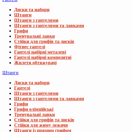
Диски та набори
Штанги
Штанги з гантелями
Штанги з гантелями та лавками
Грифи
Тренувальні лавки
Стійки для грифів та дисків
Фітнес гантелі
Гантелі набірні металеві
Гантелі набірні композитні
Жилети обтяжувачі
Штанги
Диски та набори
Гантелі
Штанги з гантелями
Штанги з гантелями та лавками
Грифи
Грифи олімпійські
Тренувальні лавки
Стійки для грифів та дисків
Стійки для жиму лежачи
Штанги із прямим грифом