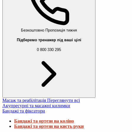
Безкоштовно
Пропозиція тижня
Підберемо тренажер під ваші цілі
0 800 330 295
Масаж та реабілітація
Переглянути всі
Акупресурні та масажні килимки
Бандажі та фіксатори
Бандажі та ортези на коліно
Бандажі та ортези на кисть руки