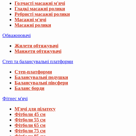
Голчасті масажні м'ячі
Гладкі масажні ролики
Ребристі масажні ролики
Масажні м'ячі
Масажні ролики
Обважнювачі
Жилети обтяжувачі
Манжети обтяжувачі
Степ та балансувальні платформи
Степ-платформи
Балансувальні подушки
Балансувальні півсфери
Баланс борди
Фітнес м'ячі
М'ячі для пілатесу
Фітболи 45 см
Фітболи 55 см
Фітболи 65 см
Фітболи 75 см