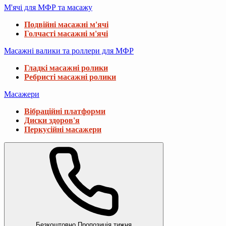
М'ячі для МФР та масажу
Подвійні масажні м'ячі
Голчасті масажні м'ячі
Масажні валики та роллери для МФР
Гладкі масажні ролики
Ребристі масажні ролики
Масажери
Вібраційні платформи
Диски здоров'я
Перкусійні масажери
Безкоштовно
Пропозиція тижня