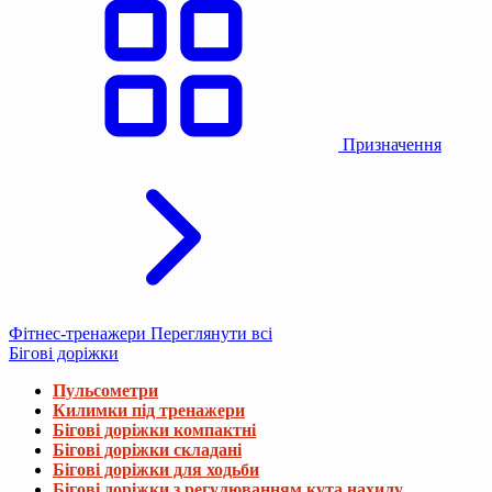
Призначення
Фітнес-тренажери
Переглянути всі
Бігові доріжки
Пульсометри
Килимки під тренажери
Бігові доріжки компактні
Бігові доріжки складані
Бігові доріжки для ходьби
Бігові доріжки з регулюванням кута нахилу