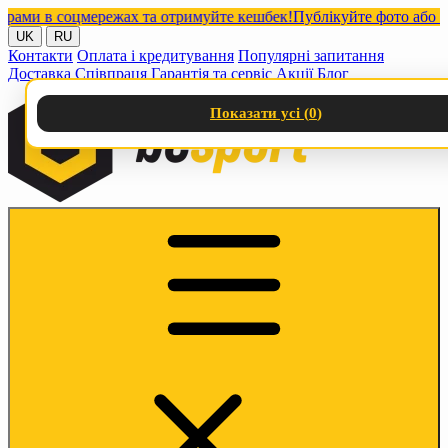
и в соцмережах та отримуйте кешбек!
Публікуйте фото або відео
UK
RU
Контакти
Оплата і кредитування
Популярні запитання
Доставка
Співпраця
Гарантія та сервіс
Акції
Блог
Показати усі (
0
)