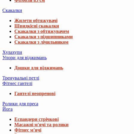
Фітболи 85 см
Скакалки
Жилети обтяжувачі
Швидкісні скакалки
Скакалки з обтяжувачем
Скакалки з підшипниками
Скакалки з лічильником
Хулахупи
Упори для віджимань
Дошки для віджимань
Тренувальні петлі
Фітнес гантелі
Гантелі неопренові
Ролики для преса
Йога
Еспандери стрічкові
Масажні м'ячі та ролики
Фітнес м'ячі