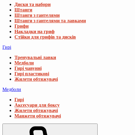
Диски та набори
Штанги
Штанги з гантелями
Штанги з гантелями та лавками
Грифи
Накладки на гриф
Стійки для грифів та дисків
Гирі
Тренувальні лавки
Медболи
Гирі чавунні
Гирі пластикові
Жилети обтяжувачі
Медболи
Гирі
Аксесуари для боксу
Жилети обтяжувачі
Манжети обтяжувачі