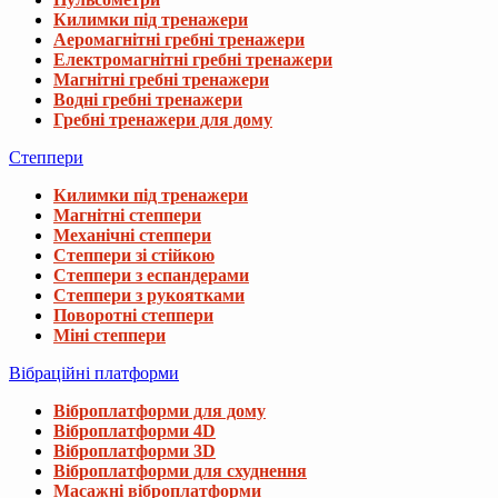
Килимки під тренажери
Аеромагнітні гребні тренажери
Електромагнітні гребні тренажери
Магнітні гребні тренажери
Водні гребні тренажери
Гребні тренажери для дому
Степпери
Килимки під тренажери
Магнітні степпери
Механічні степпери
Степпери зі стійкою
Степпери з еспандерами
Степпери з рукоятками
Поворотні степпери
Міні степпери
Вібраційні платформи
Віброплатформи для дому
Віброплатформи 4D
Віброплатформи 3D
Віброплатформи для схуднення
Масажні віброплатформи