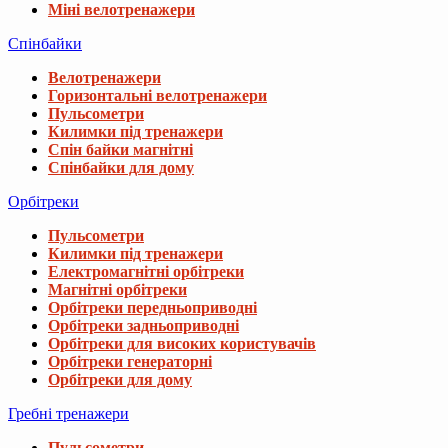
Міні велотренажери
Спінбайки
Велотренажери
Горизонтальні велотренажери
Пульсометри
Килимки під тренажери
Спін байки магнітні
Спінбайки для дому
Орбітреки
Пульсометри
Килимки під тренажери
Електромагнітні орбітреки
Магнітні орбітреки
Орбітреки передньоприводні
Орбітреки задньоприводні
Орбітреки для високих користувачів
Орбітреки генераторні
Орбітреки для дому
Гребні тренажери
Пульсометри