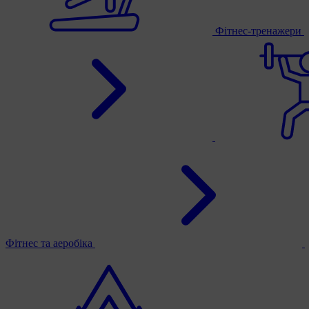
Фітнес-тренажери
Фітнес та аеробіка