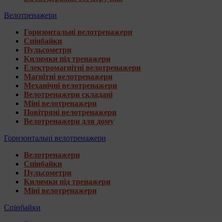
Велотренажери
Горизонтальні велотренажери
Спінбайки
Пульсометри
Килимки під тренажери
Електромагнітні велотренажери
Магнітні велотренажери
Механічні велотренажери
Велотренажери складані
Міні велотренажери
Повітряні велотренажери
Велотренажери для дому
Горизонтальні велотренажери
Велотренажери
Спінбайки
Пульсометри
Килимки під тренажери
Міні велотренажери
Спінбайки