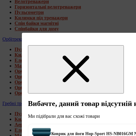
Велотренажери
Горизонтальні велотренажери
Пульсометри
Килимки під тренажери
Спін байки магнітні
Спінбайки для дому
Орбітреки
Пульсометри
Килимки під тренажери
Електромагнітні орбітреки
Магнітні орбітреки
Орбітреки передньоприводні
Орбітреки задньоприводні
Орбітреки для високих користувачів
Орбітреки генераторні
Орбітреки для дому
Вибачте, даний товар відсутній 
Гребні тренажери
Пульсометри
Ми підібрали для вас схожі товари
Килимки під тренажери
Аеромагнітні гребні тренажери
Електромагнітні гребні тренажери
Коврик для йоги Hop-Sport HS-NB016GM 
Магнітні гребні тренажери