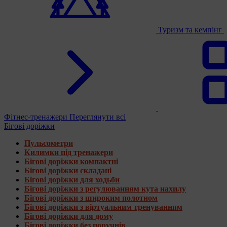
Туризм та кемпінг
Фітнес-тренажери
Переглянути всі
Бігові доріжки
Пульсометри
Килимки під тренажери
Бігові доріжки компактні
Бігові доріжки складані
Бігові доріжки для ходьби
Бігові доріжки з регулюванням кута нахилу
Бігові доріжки з широким полотном
Бігові доріжки з віртуальним тренуванням
Бігові доріжки для дому
Бігові доріжки без поручнів