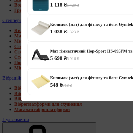
1 118 ₴
Водні гребні тренажери
1 420 ₴
Гребні тренажери для дому
Степпери
Килимок (мат) для фітнесу та йоги Gymtek
Килимки під тренажери
1 038 ₴
1 323 ₴
Магнітні степпери
Механічні степпери
Степпери зі стійкою
Мат гімнастичний Hop-Sport HS-095FM тв
Степпери з еспандерами
Степпери з рукоятками
5 698 ₴
5 916 ₴
Поворотні степпери
Міні степпери
Вібраційні платформи
Килимок (мат) для фітнесу та йоги Gymt
548 ₴
718 ₴
Віброплатформи для дому
Віброплатформи 4D
Віброплатформи 3D
Віброплатформи для схуднення
Масажні віброплатформи
Пульсометри