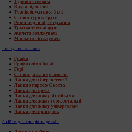
Турніки стельові
Бруси підлогові
Турнік бруси прес 3 в 1
Стійки турнік бруси
Резинки для підтягування
Трубчасті еспандери
Жилети обтяжувачі
Манжети обтяжувачі
Тренувальні лавки
Грифи
Грифи олімпійські
Гирі
Стійки для жиму лежачи
Лавки для гіперекстензії
Лавки з партою Скотта
Лавки для преса
Лавки для жиму зі стійками
Лавки для жиму горизонтальні
Лавки для жиму універсальні
Лавки для присідань
Стійки для грифів та дисків
Диски та набори