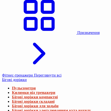
Призначення
Фітнес-тренажери
Переглянути всі
Бігові доріжки
Пульсометри
Килимки під тренажери
Бігові доріжки компактні
Бігові доріжки складані
Бігові доріжки для ходьби
Бігові доріжки з регулюванням кута нахилу