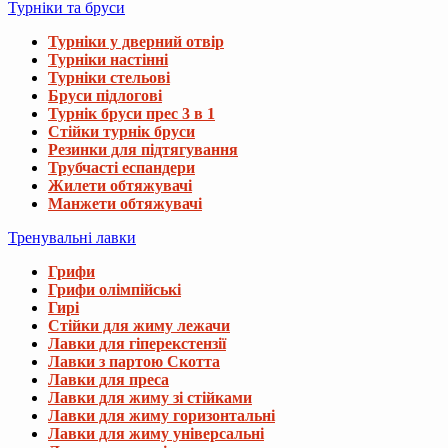
Турніки та бруси
Турніки у дверний отвір
Турніки настінні
Турніки стельові
Бруси підлогові
Турнік бруси прес 3 в 1
Стійки турнік бруси
Резинки для підтягування
Трубчасті еспандери
Жилети обтяжувачі
Манжети обтяжувачі
Тренувальні лавки
Грифи
Грифи олімпійські
Гирі
Стійки для жиму лежачи
Лавки для гіперекстензії
Лавки з партою Скотта
Лавки для преса
Лавки для жиму зі стійками
Лавки для жиму горизонтальні
Лавки для жиму універсальні