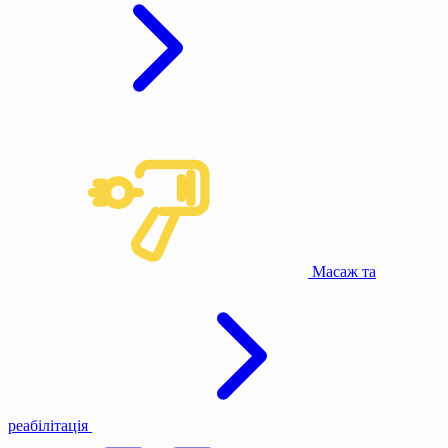
Масаж та
реабілітація