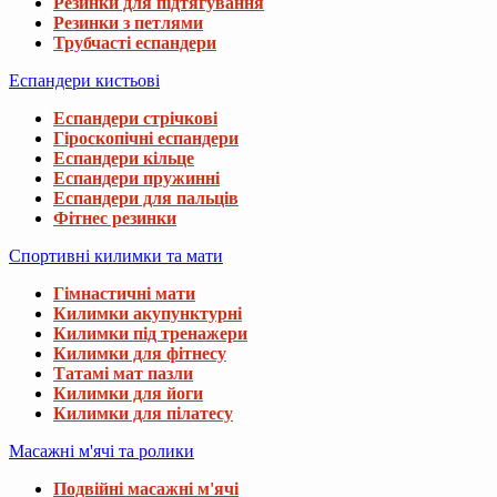
Резинки для підтягування
Резинки з петлями
Трубчасті еспандери
Еспандери кистьові
Еспандери стрічкові
Гіроскопічні еспандери
Еспандери кільце
Еспандери пружинні
Еспандери для пальців
Фітнес резинки
Спортивні килимки та мати
Гімнастичні мати
Килимки акупунктурні
Килимки під тренажери
Килимки для фітнесу
Татамі мат пазли
Килимки для йоги
Килимки для пілатесу
Масажні м'ячі та ролики
Подвійні масажні м'ячі