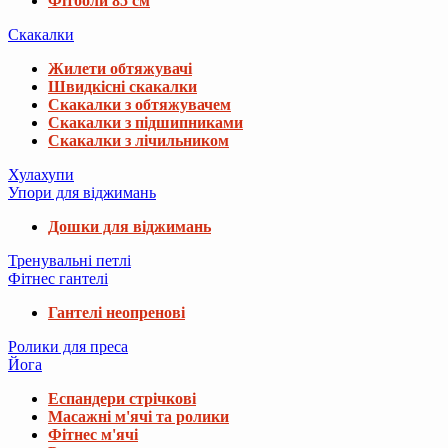
Фітболи 85 см
Скакалки
Жилети обтяжувачі
Швидкісні скакалки
Скакалки з обтяжувачем
Скакалки з підшипниками
Скакалки з лічильником
Хулахупи
Упори для віджимань
Дошки для віджимань
Тренувальні петлі
Фітнес гантелі
Гантелі неопренові
Ролики для преса
Йога
Еспандери стрічкові
Масажні м'ячі та ролики
Фітнес м'ячі