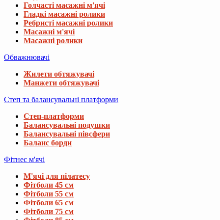
Голчасті масажні м'ячі
Гладкі масажні ролики
Ребристі масажні ролики
Масажні м'ячі
Масажні ролики
Обважнювачі
Жилети обтяжувачі
Манжети обтяжувачі
Степ та балансувальні платформи
Степ-платформи
Балансувальні подушки
Балансувальні півсфери
Баланс борди
Фітнес м'ячі
М'ячі для пілатесу
Фітболи 45 см
Фітболи 55 см
Фітболи 65 см
Фітболи 75 см