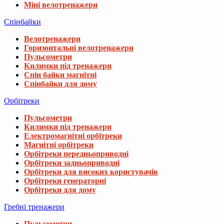
Міні велотренажери
Спінбайки
Велотренажери
Горизонтальні велотренажери
Пульсометри
Килимки під тренажери
Спін байки магнітні
Спінбайки для дому
Орбітреки
Пульсометри
Килимки під тренажери
Електромагнітні орбітреки
Магнітні орбітреки
Орбітреки передньоприводні
Орбітреки задньоприводні
Орбітреки для високих користувачів
Орбітреки генераторні
Орбітреки для дому
Гребні тренажери
Пульсометри