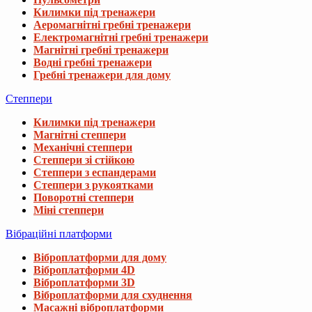
Килимки під тренажери
Аеромагнітні гребні тренажери
Електромагнітні гребні тренажери
Магнітні гребні тренажери
Водні гребні тренажери
Гребні тренажери для дому
Степпери
Килимки під тренажери
Магнітні степпери
Механічні степпери
Степпери зі стійкою
Степпери з еспандерами
Степпери з рукоятками
Поворотні степпери
Міні степпери
Вібраційні платформи
Віброплатформи для дому
Віброплатформи 4D
Віброплатформи 3D
Віброплатформи для схуднення
Масажні віброплатформи