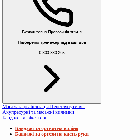
Безкоштовно
Пропозиція тижня
Підберемо тренажер під ваші цілі
0 800 330 295
Масаж та реабілітація
Переглянути всі
Акупресурні та масажні килимки
Бандажі та фіксатори
Бандажі та ортези на коліно
Бандажі та ортези на кисть руки