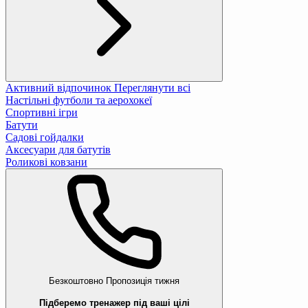
Активний відпочинок
Переглянути всі
Настільні футболи та аерохокеї
Спортивні ігри
Батути
Садові гойдалки
Аксесуари для батутів
Роликові ковзани
Безкоштовно
Пропозиція тижня
Підберемо тренажер під ваші цілі