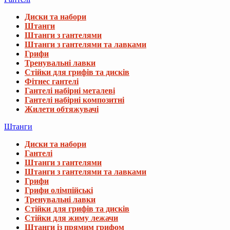
Диски та набори
Штанги
Штанги з гантелями
Штанги з гантелями та лавками
Грифи
Тренувальні лавки
Стійки для грифів та дисків
Фітнес гантелі
Гантелі набірні металеві
Гантелі набірні композитні
Жилети обтяжувачі
Штанги
Диски та набори
Гантелі
Штанги з гантелями
Штанги з гантелями та лавками
Грифи
Грифи олімпійські
Тренувальні лавки
Стійки для грифів та дисків
Стійки для жиму лежачи
Штанги із прямим грифом