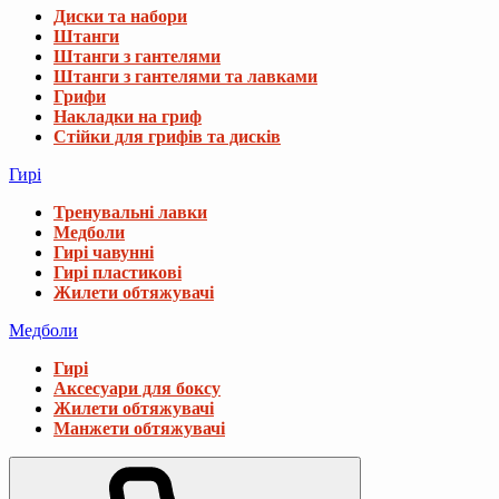
Диски та набори
Штанги
Штанги з гантелями
Штанги з гантелями та лавками
Грифи
Накладки на гриф
Стійки для грифів та дисків
Гирі
Тренувальні лавки
Медболи
Гирі чавунні
Гирі пластикові
Жилети обтяжувачі
Медболи
Гирі
Аксесуари для боксу
Жилети обтяжувачі
Манжети обтяжувачі