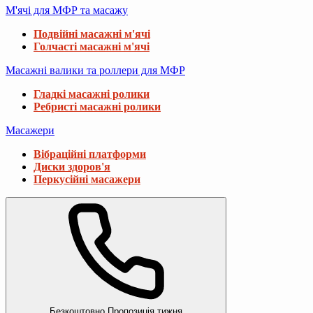
М'ячі для МФР та масажу
Подвійні масажні м'ячі
Голчасті масажні м'ячі
Масажні валики та роллери для МФР
Гладкі масажні ролики
Ребристі масажні ролики
Масажери
Вібраційні платформи
Диски здоров'я
Перкусійні масажери
Безкоштовно
Пропозиція тижня