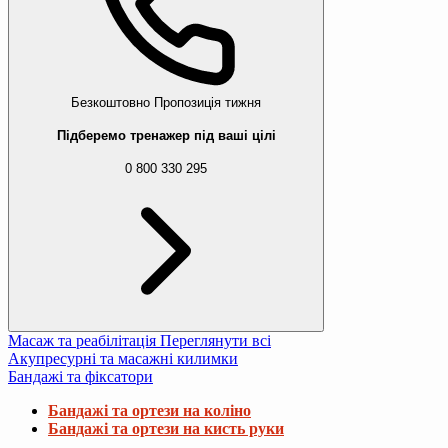
Безкоштовно
Пропозиція тижня
Підберемо тренажер під ваші цілі
0 800 330 295
Масаж та реабілітація
Переглянути всі
Акупресурні та масажні килимки
Бандажі та фіксатори
Бандажі та ортези на коліно
Бандажі та ортези на кисть руки