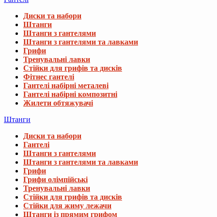
Диски та набори
Штанги
Штанги з гантелями
Штанги з гантелями та лавками
Грифи
Тренувальні лавки
Стійки для грифів та дисків
Фітнес гантелі
Гантелі набірні металеві
Гантелі набірні композитні
Жилети обтяжувачі
Штанги
Диски та набори
Гантелі
Штанги з гантелями
Штанги з гантелями та лавками
Грифи
Грифи олімпійські
Тренувальні лавки
Стійки для грифів та дисків
Стійки для жиму лежачи
Штанги із прямим грифом