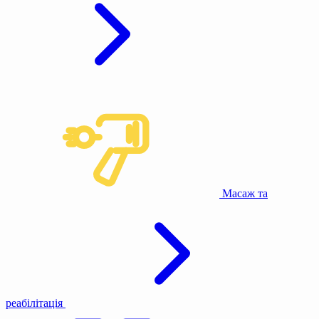
Масаж та
реабілітація