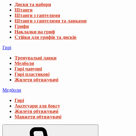
Диски та набори
Штанги
Штанги з гантелями
Штанги з гантелями та лавками
Грифи
Накладки на гриф
Стійки для грифів та дисків
Гирі
Тренувальні лавки
Медболи
Гирі чавунні
Гирі пластикові
Жилети обтяжувачі
Медболи
Гирі
Аксесуари для боксу
Жилети обтяжувачі
Манжети обтяжувачі