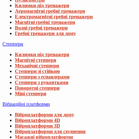
Килимки під тренажери
Аеромагнітні гребні тренажери
Електромагнітні гребні тренажери
Магнітні гребні тренажери
Водні гребні тренажери
Гребні тренажери для дому
Степпери
Килимки під тренажери
Магнітні степпери
Механічні степпери
Степпери зі стійкою
Степпери з еспандерами
Степпери з рукоятками
Поворотні степпери
Міні степпери
Вібраційні платформи
Віброплатформи для дому
Віброплатформи 4D
Віброплатформи 3D
Віброплатформи для схуднення
Масажні віброплатформи