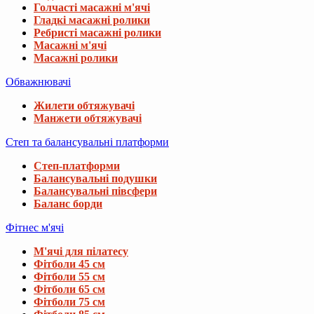
Голчасті масажні м'ячі
Гладкі масажні ролики
Ребристі масажні ролики
Масажні м'ячі
Масажні ролики
Обважнювачі
Жилети обтяжувачі
Манжети обтяжувачі
Степ та балансувальні платформи
Степ-платформи
Балансувальні подушки
Балансувальні півсфери
Баланс борди
Фітнес м'ячі
М'ячі для пілатесу
Фітболи 45 см
Фітболи 55 см
Фітболи 65 см
Фітболи 75 см