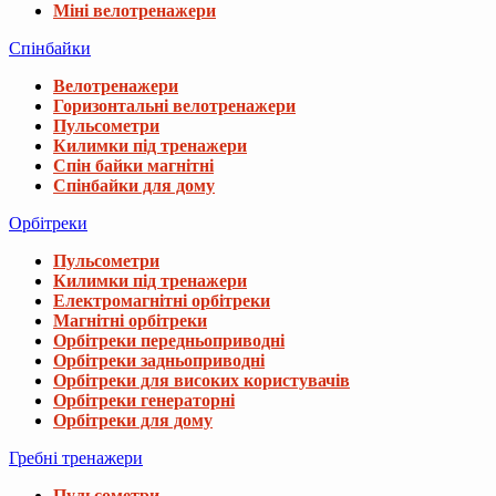
Міні велотренажери
Спінбайки
Велотренажери
Горизонтальні велотренажери
Пульсометри
Килимки під тренажери
Спін байки магнітні
Спінбайки для дому
Орбітреки
Пульсометри
Килимки під тренажери
Електромагнітні орбітреки
Магнітні орбітреки
Орбітреки передньоприводні
Орбітреки задньоприводні
Орбітреки для високих користувачів
Орбітреки генераторні
Орбітреки для дому
Гребні тренажери
Пульсометри