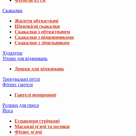
Фітболи 85 см
Скакалки
Жилети обтяжувачі
Швидкісні скакалки
Скакалки з обтяжувачем
Скакалки з підшипниками
Скакалки з лічильником
Хулахупи
Упори для віджимань
Дошки для віджимань
Тренувальні петлі
Фітнес гантелі
Гантелі неопренові
Ролики для преса
Йога
Еспандери стрічкові
Масажні м'ячі та ролики
Фітнес м'ячі