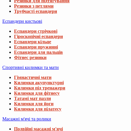
Резинки для підтягування
Резинки з петлями
Трубчасті еспандери
Еспандери кистьові
Еспандери стрічкові
Гіроскопічні еспандери
Еспандери кільце
Еспандери пружинні
Еспандери для пальців
Фітнес резинки
Спортивні килимки та мати
Гімнастичні мати
Килимки акупунктурні
Килимки під тренажери
Килимки для фітнесу
Татамі мат пазли
Килимки для йоги
Килимки для пілатесу
Масажні м'ячі та ролики
Подвійні масажні м'ячі