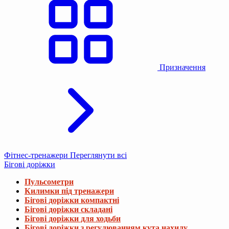
Призначення
Фітнес-тренажери
Переглянути всі
Бігові доріжки
Пульсометри
Килимки під тренажери
Бігові доріжки компактні
Бігові доріжки складані
Бігові доріжки для ходьби
Бігові доріжки з регулюванням кута нахилу