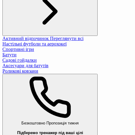
Активний відпочинок
Переглянути всі
Настільні футболи та аерохокеї
Спортивні ігри
Батути
Садові гойдалки
Аксесуари для батутів
Роликові ковзани
Безкоштовно
Пропозиція тижня
Підберемо тренажер під ваші цілі