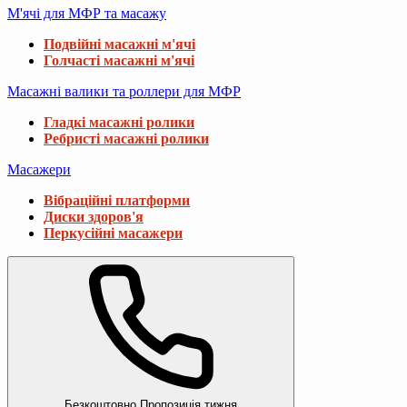
М'ячі для МФР та масажу
Подвійні масажні м'ячі
Голчасті масажні м'ячі
Масажні валики та роллери для МФР
Гладкі масажні ролики
Ребристі масажні ролики
Масажери
Вібраційні платформи
Диски здоров'я
Перкусійні масажери
Безкоштовно
Пропозиція тижня