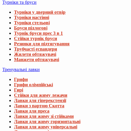
Турніки та бруси
Турніки у дверний отвір
Турніки настінні
Турніки стельові
Бруси підлогові
Турнік бруси прес 3 в 1
Стійки турнік бруси
Резинки для підтягування
Трубчасті еспандери
Жилети обтяжувачі
Манжети обтяжувачі
Тренувальні лавки
Грифи
Грифи олімпійські
Гирі
Стійки для жиму лежачи
Лавки для гіперекстензії
Лавки з партою Скотта
Лавки для преса
Лавки для жиму зі стійками
Лавки для жиму горизонтальні
Лавки для жиму універсальні