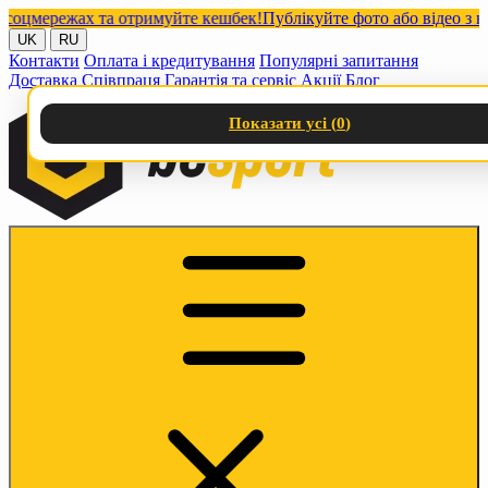
мережах та отримуйте кешбек!
Публікуйте фото або відео з наши
UK
RU
Контакти
Оплата і кредитування
Популярні запитання
Доставка
Співпраця
Гарантія та сервіс
Акції
Блог
Показати усі (
0
)