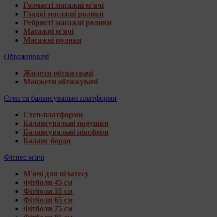
Голчасті масажні м'ячі
Гладкі масажні ролики
Ребристі масажні ролики
Масажні м'ячі
Масажні ролики
Обважнювачі
Жилети обтяжувачі
Манжети обтяжувачі
Степ та балансувальні платформи
Степ-платформи
Балансувальні подушки
Балансувальні півсфери
Баланс борди
Фітнес м'ячі
М'ячі для пілатесу
Фітболи 45 см
Фітболи 55 см
Фітболи 65 см
Фітболи 75 см