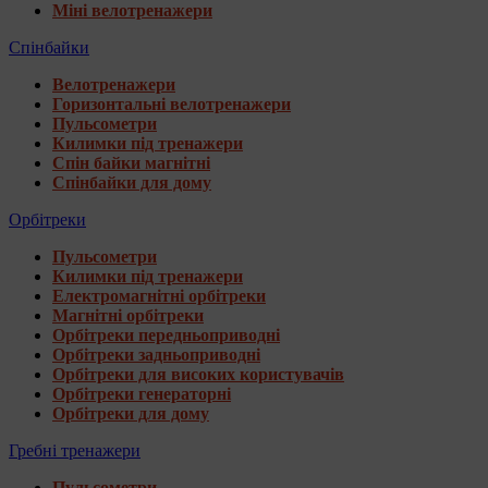
Міні велотренажери
Спінбайки
Велотренажери
Горизонтальні велотренажери
Пульсометри
Килимки під тренажери
Спін байки магнітні
Спінбайки для дому
Орбітреки
Пульсометри
Килимки під тренажери
Електромагнітні орбітреки
Магнітні орбітреки
Орбітреки передньоприводні
Орбітреки задньоприводні
Орбітреки для високих користувачів
Орбітреки генераторні
Орбітреки для дому
Гребні тренажери
Пульсометри