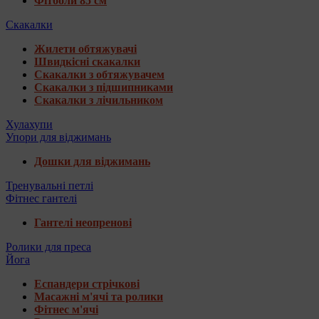
Фітболи 85 см
Скакалки
Жилети обтяжувачі
Швидкісні скакалки
Скакалки з обтяжувачем
Скакалки з підшипниками
Скакалки з лічильником
Хулахупи
Упори для віджимань
Дошки для віджимань
Тренувальні петлі
Фітнес гантелі
Гантелі неопренові
Ролики для преса
Йога
Еспандери стрічкові
Масажні м'ячі та ролики
Фітнес м'ячі