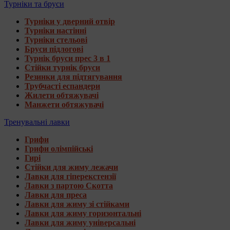
Турніки та бруси
Турніки у дверний отвір
Турніки настінні
Турніки стельові
Бруси підлогові
Турнік бруси прес 3 в 1
Стійки турнік бруси
Резинки для підтягування
Трубчасті еспандери
Жилети обтяжувачі
Манжети обтяжувачі
Тренувальні лавки
Грифи
Грифи олімпійські
Гирі
Стійки для жиму лежачи
Лавки для гіперекстензії
Лавки з партою Скотта
Лавки для преса
Лавки для жиму зі стійками
Лавки для жиму горизонтальні
Лавки для жиму універсальні