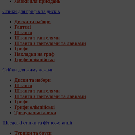
Лавки для присідань
Стійки для грифів та дисків
Диски та набори
Гантелі
Штанги
Штанги з гантелями
Штанги з гантелями та лавками
Грифи
Накладки на гриф
Грифи олімпійські
Стійки для жиму лежачи
Диски та набори
Штанги
Штанги з гантелями
Штанги з гантелями та лавками
Грифи
Грифи олімпійські
Тренувальні лавки
Шведські стінки та фітнес-станції
Турніки та бруси