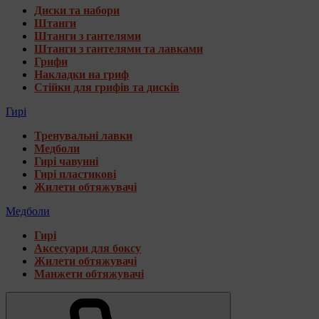
Диски та набори
Штанги
Штанги з гантелями
Штанги з гантелями та лавками
Грифи
Накладки на гриф
Стійки для грифів та дисків
Гирі
Тренувальні лавки
Медболи
Гирі чавунні
Гирі пластикові
Жилети обтяжувачі
Медболи
Гирі
Аксесуари для боксу
Жилети обтяжувачі
Манжети обтяжувачі