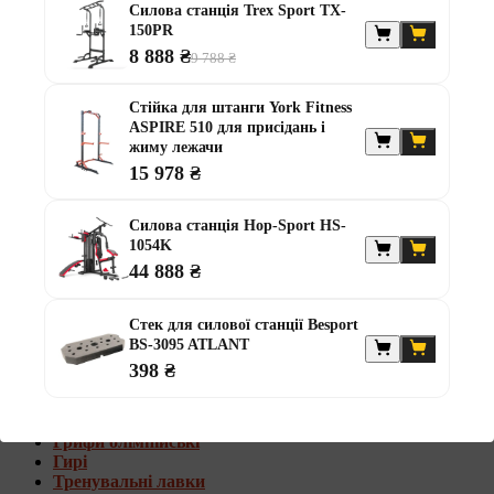
Силова станція Trex Sport TX-
Штанги з w-подібним грифом
150PR
Жилети обтяжувачі
8 888 ₴
9 788 ₴
Штанги з гантелями
Диски та набори
Стійка для штанги York Fitness
Гантелі
ASPIRE 510 для присідань і
Штанги
жиму лежачи
Штанги з гантелями та лавками
15 978 ₴
Грифи
Грифи олімпійські
Силова станція Hop-Sport HS-
Тренувальні лавки
1054K
Стійки для грифів та дисків
Стійки для жиму лежачи
44 888 ₴
Штанги з гантелями та лавками
Стек для силової станції Besport
Диски та набори
BS-3095 ATLANT
Гантелі
398 ₴
Штанги
Штанги з гантелями
Грифи
Грифи олімпійські
Гирі
Тренувальні лавки