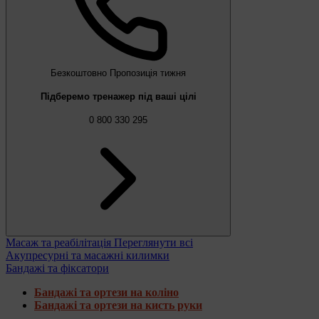
Безкоштовно
Пропозиція тижня
Підберемо тренажер під ваші цілі
0 800 330 295
Масаж та реабілітація
Переглянути всі
Акупресурні та масажні килимки
Бандажі та фіксатори
Бандажі та ортези на коліно
Бандажі та ортези на кисть руки