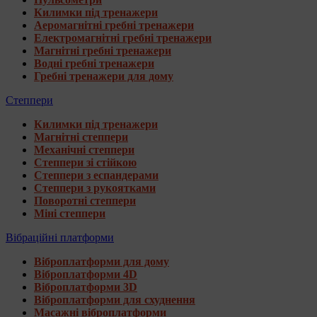
Килимки під тренажери
Аеромагнітні гребні тренажери
Електромагнітні гребні тренажери
Магнітні гребні тренажери
Водні гребні тренажери
Гребні тренажери для дому
Степпери
Килимки під тренажери
Магнітні степпери
Механічні степпери
Степпери зі стійкою
Степпери з еспандерами
Степпери з рукоятками
Поворотні степпери
Міні степпери
Вібраційні платформи
Віброплатформи для дому
Віброплатформи 4D
Віброплатформи 3D
Віброплатформи для схуднення
Масажні віброплатформи