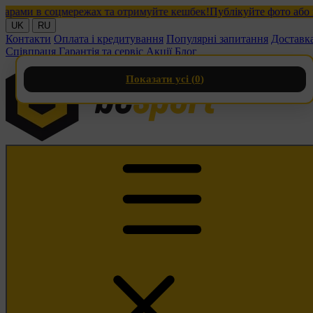
ми в соцмережах та отримуйте кешбек!
Публікуйте фото або відео
UK
RU
Контакти
Оплата і кредитування
Популярні запитання
Доставк
Співпраця
Гарантія та сервіс
Акції
Блог
Показати усі (
0
)