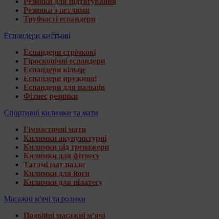
Резинки для підтягування
Резинки з петлями
Трубчасті еспандери
Еспандери кистьові
Еспандери стрічкові
Гіроскопічні еспандери
Еспандери кільце
Еспандери пружинні
Еспандери для пальців
Фітнес резинки
Спортивні килимки та мати
Гімнастичні мати
Килимки акупунктурні
Килимки під тренажери
Килимки для фітнесу
Татамі мат пазли
Килимки для йоги
Килимки для пілатесу
Масажні м'ячі та ролики
Подвійні масажні м'ячі