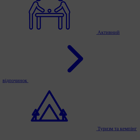
Активний
відпочинок
Туризм та кемпінг