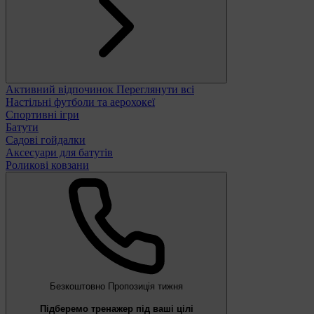
Активний відпочинок
Переглянути всі
Настільні футболи та аерохокеї
Спортивні ігри
Батути
Садові гойдалки
Аксесуари для батутів
Роликові ковзани
Безкоштовно
Пропозиція тижня
Підберемо тренажер під ваші цілі