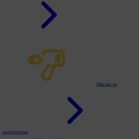
Масаж та
реабілітація