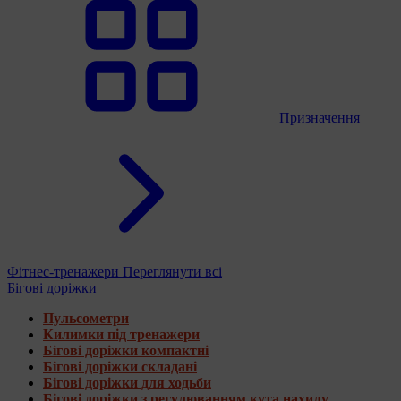
Призначення
Фітнес-тренажери
Переглянути всі
Бігові доріжки
Пульсометри
Килимки під тренажери
Бігові доріжки компактні
Бігові доріжки складані
Бігові доріжки для ходьби
Бігові доріжки з регулюванням кута нахилу