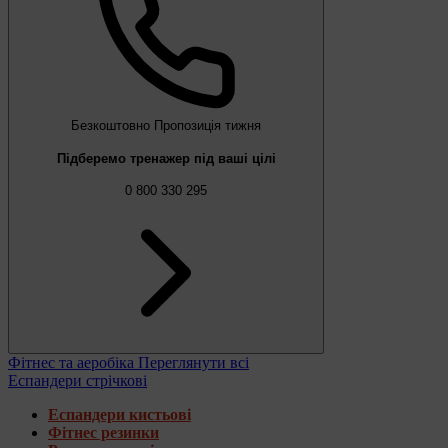
Безкоштовно
Пропозиція тижня
Підберемо тренажер під ваші цілі
0 800 330 295
Фітнес та аеробіка
Переглянути всі
Еспандери стрічкові
Еспандери кистьові
Фітнес резинки