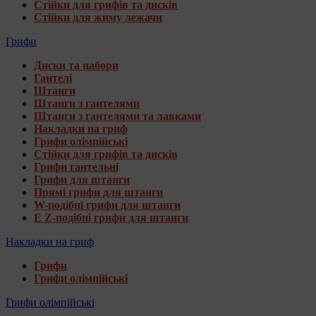
Стійки для грифів та дисків
Стійки для жиму лежачи
Грифи
Диски та набори
Гантелі
Штанги
Штанги з гантелями
Штанги з гантелями та лавками
Накладки на гриф
Грифи олімпійські
Стійки для грифів та дисків
Грифи гантельні
Грифи для штанги
Прямі грифи для штанги
W-подібні грифи для штанги
E Z-подібні грифи для штанги
Накладки на гриф
Грифи
Грифи олімпійські
Грифи олімпійські