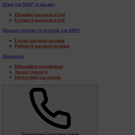
М'ячі для МФР та масажу
Подвійні масажні м'ячі
Голчасті масажні м'ячі
Масажні валики та роллери для МФР
Гладкі масажні ролики
Ребристі масажні ролики
Масажери
Вібраційні платформи
Диски здоров'я
Перкусійні масажери
Безкоштовно
Пропозиція тижня