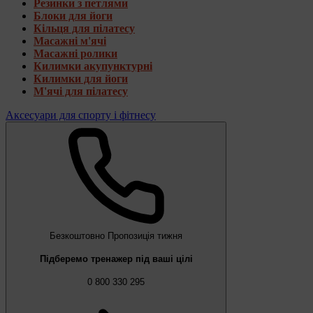
Резинки з петлями
Блоки для йоги
Кільця для пілатесу
Масажні м'ячі
Масажні ролики
Килимки акупунктурні
Килимки для йоги
М'ячі для пілатесу
Аксесуари для спорту і фітнесу
Безкоштовно
Пропозиція тижня
Підберемо тренажер під ваші цілі
0 800 330 295