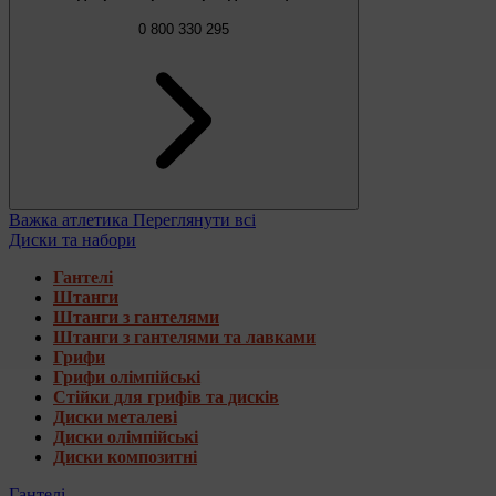
0 800 330 295
Важка атлетика
Переглянути всі
Диски та набори
Гантелі
Штанги
Штанги з гантелями
Штанги з гантелями та лавками
Грифи
Грифи олімпійські
Стійки для грифів та дисків
Диски металеві
Диски олімпійські
Диски композитні
Гантелі