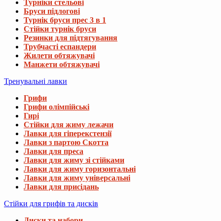
Турніки стельові
Бруси підлогові
Турнік бруси прес 3 в 1
Стійки турнік бруси
Резинки для підтягування
Трубчасті еспандери
Жилети обтяжувачі
Манжети обтяжувачі
Тренувальні лавки
Грифи
Грифи олімпійські
Гирі
Стійки для жиму лежачи
Лавки для гіперекстензії
Лавки з партою Скотта
Лавки для преса
Лавки для жиму зі стійками
Лавки для жиму горизонтальні
Лавки для жиму універсальні
Лавки для присідань
Стійки для грифів та дисків
Диски та набори