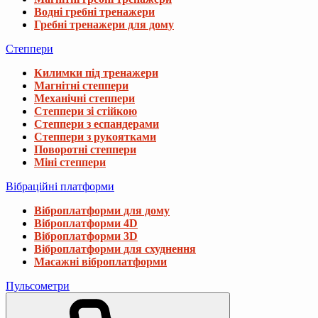
Водні гребні тренажери
Гребні тренажери для дому
Степпери
Килимки під тренажери
Магнітні степпери
Механічні степпери
Степпери зі стійкою
Степпери з еспандерами
Степпери з рукоятками
Поворотні степпери
Міні степпери
Вібраційні платформи
Віброплатформи для дому
Віброплатформи 4D
Віброплатформи 3D
Віброплатформи для схуднення
Масажні віброплатформи
Пульсометри