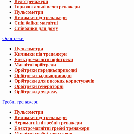
Велотренажери
Горизонтальні велотренажери
Пульсометри
Килимки під тренажери
Спін байки магнітні
Спінбайки для дому
Орбітреки
Пульсометри
Килимки під тренажери
Електромагнітні орбітреки
Магнітні орбітреки
Орбітреки передньоприводні
Орбітреки задньоприводні
Орбітреки для високих користувачів
Орбітреки генераторні
Орбітреки для дому
Гребні тренажери
Пульсометри
Килимки під тренажери
Аеромагнітні гребні тренажери
Електромагнітні гребні тренажери
Магнітні гребні тренажери