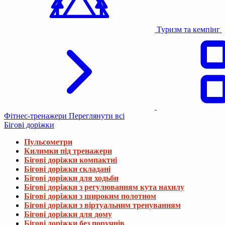
Туризм та кемпінг
Фітнес-тренажери
Переглянути всі
Бігові доріжки
Пульсометри
Килимки під тренажери
Бігові доріжки компактні
Бігові доріжки складані
Бігові доріжки для ходьби
Бігові доріжки з регулюванням кута нахилу
Бігові доріжки з широким полотном
Бігові доріжки з віртуальним тренуванням
Бігові доріжки для дому
Бігові доріжки без поручнів