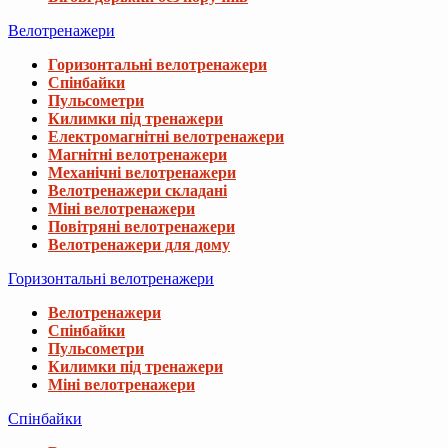
Велотренажери
Горизонтальні велотренажери
Спінбайки
Пульсометри
Килимки під тренажери
Електромагнітні велотренажери
Магнітні велотренажери
Механічні велотренажери
Велотренажери складані
Міні велотренажери
Повітряні велотренажери
Велотренажери для дому
Горизонтальні велотренажери
Велотренажери
Спінбайки
Пульсометри
Килимки під тренажери
Міні велотренажери
Спінбайки