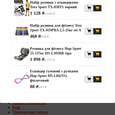
Набір резинок з еспандерами
Штанги з w-подібним грифом
Trex Sport TX-050TS чорний
Жилети обтяжувачі
1 128 ₴
1 544 ₴
Штанги з гантелями
Диски та набори
Набір резинок для фітнесу Trex
Гантелі
Sport TX-033PRA 2,5-25кг set A
Штанги
468 ₴
598 ₴
Штанги з гантелями та лавками
Грифи
Грифи олімпійські
Резинка для фітнесу Hop-Sport
Тренувальні лавки
55-137кг HS-L101RR сіра
Стійки для грифів та дисків
1 898 ₴
2 772 ₴
Стійки для жиму лежачи
Штанги з гантелями та лавками
Еспандер гумовий з ручками
Hop-Sport HS-L042YG
Диски та набори
фіолетовий
Гантелі
88 ₴
207 ₴
Штанги
Штанги з гантелями
Грифи
Грифи олімпійські
Гирі
Тренувальні лавки