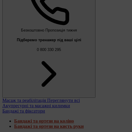
Безкоштовно
Пропозиція тижня
Підберемо тренажер під ваші цілі
0 800 330 295
Масаж та реабілітація
Переглянути всі
Акупресурні та масажні килимки
Бандажі та фіксатори
Бандажі та ортези на коліно
Бандажі та ортези на кисть руки