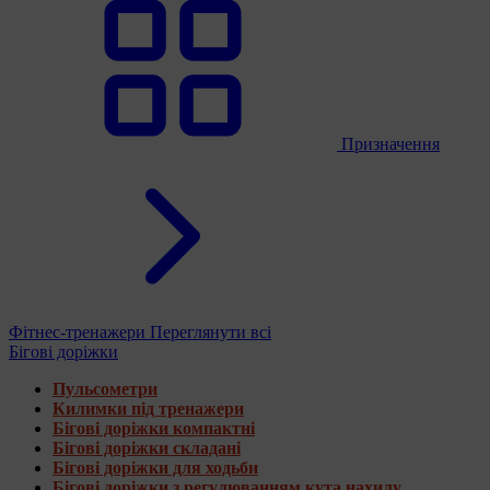
Призначення
Фітнес-тренажери
Переглянути всі
Бігові доріжки
Пульсометри
Килимки під тренажери
Бігові доріжки компактні
Бігові доріжки складані
Бігові доріжки для ходьби
Бігові доріжки з регулюванням кута нахилу