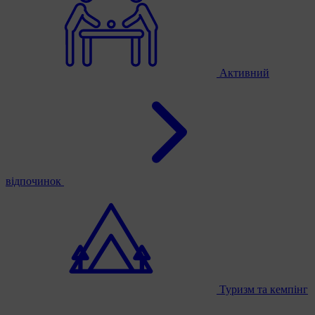
Активний
відпочинок
Туризм та кемпінг