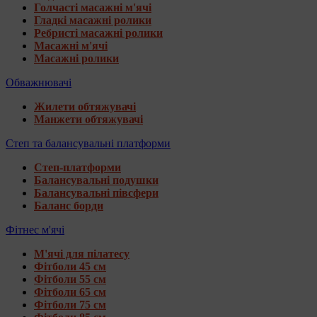
Голчасті масажні м'ячі
Гладкі масажні ролики
Ребристі масажні ролики
Масажні м'ячі
Масажні ролики
Обважнювачі
Жилети обтяжувачі
Манжети обтяжувачі
Степ та балансувальні платформи
Степ-платформи
Балансувальні подушки
Балансувальні півсфери
Баланс борди
Фітнес м'ячі
М'ячі для пілатесу
Фітболи 45 см
Фітболи 55 см
Фітболи 65 см
Фітболи 75 см