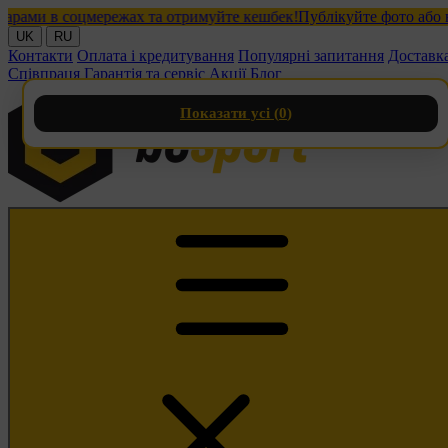
и в соцмережах та отримуйте кешбек!
Публікуйте фото або відео
UK
RU
Контакти
Оплата і кредитування
Популярні запитання
Доставк
Співпраця
Гарантія та сервіс
Акції
Блог
Показати усі (
0
)