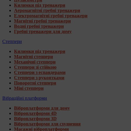
Килимки під тренажери
Аеромагнітні гребні тренажери
Електромагнітні гребні тренажери
Магнітні гребні тренажери
Водні гребні тренажери
Гребні тренажери для дому
Степпери
Килимки під тренажери
Магнітні степпери
Механічні степпери
Степпери зі стійкою
Степпери з еспандерами
Степпери з рукоятками
Поворотні степпери
Міні степпери
Вібраційні платформи
Віброплатформи для дому
Віброплатформи 4D
Віброплатформи 3D
Віброплатформи для схуднення
Масажні віброплатформи