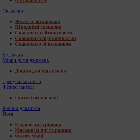
Фітболи 85 см
Скакалки
Жилети обтяжувачі
Швидкісні скакалки
Скакалки з обтяжувачем
Скакалки з підшипниками
Скакалки з лічильником
Хулахупи
Упори для віджимань
Дошки для віджимань
Тренувальні петлі
Фітнес гантелі
Гантелі неопренові
Ролики для преса
Йога
Еспандери стрічкові
Масажні м'ячі та ролики
Фітнес м'ячі