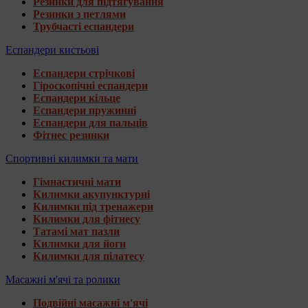
Резинки для підтягування
Резинки з петлями
Трубчасті еспандери
Еспандери кистьові
Еспандери стрічкові
Гіроскопічні еспандери
Еспандери кільце
Еспандери пружинні
Еспандери для пальців
Фітнес резинки
Спортивні килимки та мати
Гімнастичні мати
Килимки акупунктурні
Килимки під тренажери
Килимки для фітнесу
Татамі мат пазли
Килимки для йоги
Килимки для пілатесу
Масажні м'ячі та ролики
Подвійні масажні м'ячі