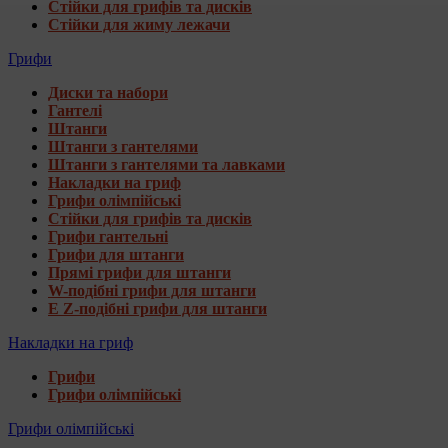
Стійки для грифів та дисків
Стійки для жиму лежачи
Грифи
Диски та набори
Гантелі
Штанги
Штанги з гантелями
Штанги з гантелями та лавками
Накладки на гриф
Грифи олімпійські
Стійки для грифів та дисків
Грифи гантельні
Грифи для штанги
Прямі грифи для штанги
W-подібні грифи для штанги
E Z-подібні грифи для штанги
Накладки на гриф
Грифи
Грифи олімпійські
Грифи олімпійські