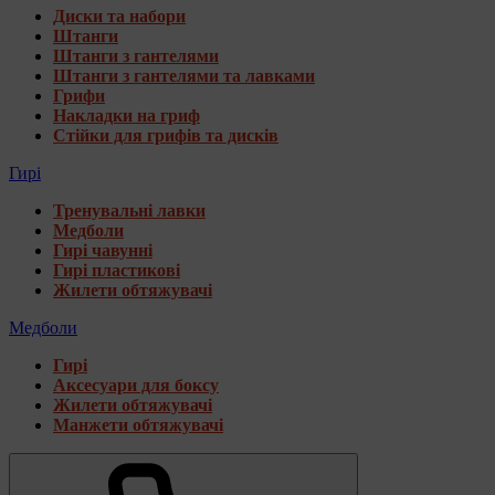
Диски та набори
Штанги
Штанги з гантелями
Штанги з гантелями та лавками
Грифи
Накладки на гриф
Стійки для грифів та дисків
Гирі
Тренувальні лавки
Медболи
Гирі чавунні
Гирі пластикові
Жилети обтяжувачі
Медболи
Гирі
Аксесуари для боксу
Жилети обтяжувачі
Манжети обтяжувачі