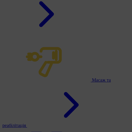
Масаж та
реабілітація