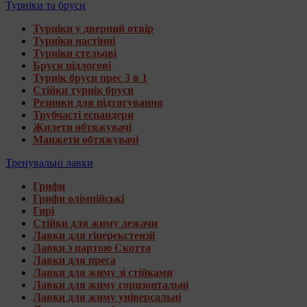
Турніки та бруси
Турніки у дверний отвір
Турніки настінні
Турніки стельові
Бруси підлогові
Турнік бруси прес 3 в 1
Стійки турнік бруси
Резинки для підтягування
Трубчасті еспандери
Жилети обтяжувачі
Манжети обтяжувачі
Тренувальні лавки
Грифи
Грифи олімпійські
Гирі
Стійки для жиму лежачи
Лавки для гіперекстензії
Лавки з партою Скотта
Лавки для преса
Лавки для жиму зі стійками
Лавки для жиму горизонтальні
Лавки для жиму універсальні