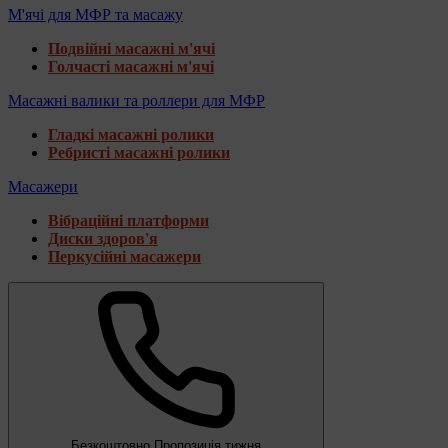
М'ячі для МФР та масажу
Подвійні масажні м'ячі
Голчасті масажні м'ячі
Масажні валики та роллери для МФР
Гладкі масажні ролики
Ребристі масажні ролики
Масажери
Вібраційні платформи
Диски здоров'я
Перкусійні масажери
Безкоштовно
Пропозиція тижня