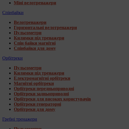
Міні велотренажери
Спінбайки
Велотренажери
Горизонтальні велотренажери
Пульсометри
Килимки під тренажери
Спін байки магнітні
Спінбайки для дому
Орбітреки
Пульсометри
Килимки під тренажери
Електромагнітні орбітреки
Магнітні орбітреки
Орбітреки передньоприводні
Орбітреки задньоприводні
Орбітреки для високих користувачів
Орбітреки генераторні
Орбітреки для дому
Гребні тренажери
Пульсометри