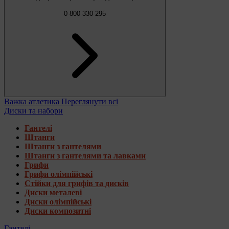
0 800 330 295
Важка атлетика
Переглянути всі
Диски та набори
Гантелі
Штанги
Штанги з гантелями
Штанги з гантелями та лавками
Грифи
Грифи олімпійські
Стійки для грифів та дисків
Диски металеві
Диски олімпійські
Диски композитні
Гантелі