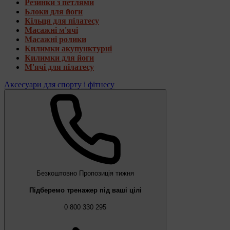
Резинки з петлями
Блоки для йоги
Кільця для пілатесу
Масажні м'ячі
Масажні ролики
Килимки акупунктурні
Килимки для йоги
М'ячі для пілатесу
Аксесуари для спорту і фітнесу
Безкоштовно
Пропозиція тижня
Підберемо тренажер під ваші цілі
0 800 330 295