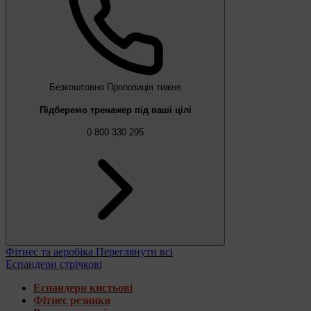
Безкоштовно
Пропозиція тижня
Підберемо тренажер під ваші цілі
0 800 330 295
Фітнес та аеробіка
Переглянути всі
Еспандери стрічкові
Еспандери кистьові
Фітнес резинки