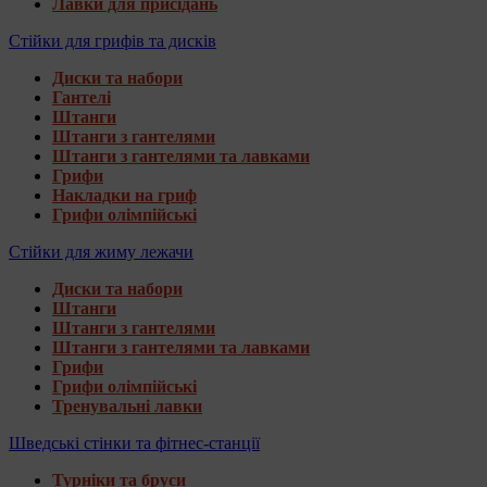
Лавки для присідань
Стійки для грифів та дисків
Диски та набори
Гантелі
Штанги
Штанги з гантелями
Штанги з гантелями та лавками
Грифи
Накладки на гриф
Грифи олімпійські
Стійки для жиму лежачи
Диски та набори
Штанги
Штанги з гантелями
Штанги з гантелями та лавками
Грифи
Грифи олімпійські
Тренувальні лавки
Шведські стінки та фітнес-станції
Турніки та бруси