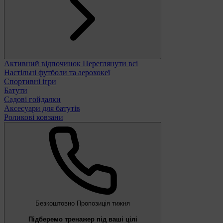
Активний відпочинок
Переглянути всі
Настільні футболи та аерохокеї
Спортивні ігри
Батути
Садові гойдалки
Аксесуари для батутів
Роликові ковзани
Безкоштовно
Пропозиція тижня
Підберемо тренажер під ваші цілі