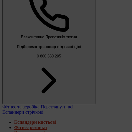
Безкоштовно
Пропозиція тижня
Підберемо тренажер під ваші цілі
0 800 330 295
Фітнес та аеробіка
Переглянути всі
Еспандери стрічкові
Еспандери кистьові
Фітнес резинки