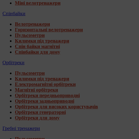
Міні велотренажери
Спінбайки
Велотренажери
Горизонтальні велотренажери
Пульсометри
Килимки під тренажери
Спін байки магнітні
Спінбайки для дому
Орбітреки
Пульсометри
Килимки під тренажери
Електромагнітні орбітреки
Магнітні орбітреки
Орбітреки передньоприводні
Орбітреки задньоприводні
Орбітреки для високих користувачів
Орбітреки генераторні
Орбітреки для дому
Гребні тренажери
Пульсометри