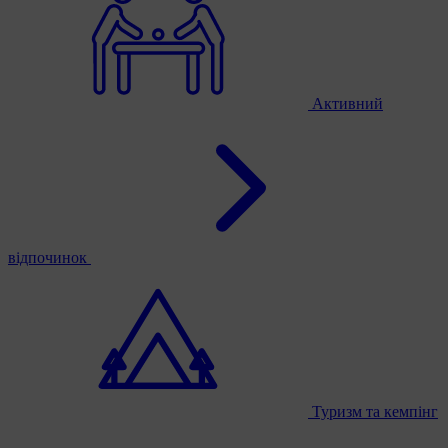
Активний
відпочинок
Туризм та кемпінг