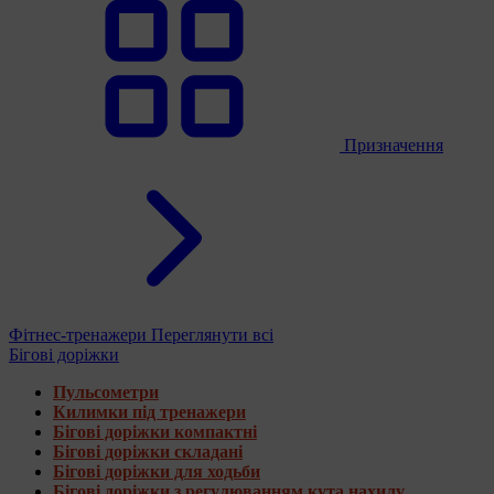
Призначення
Фітнес-тренажери
Переглянути всі
Бігові доріжки
Пульсометри
Килимки під тренажери
Бігові доріжки компактні
Бігові доріжки складані
Бігові доріжки для ходьби
Бігові доріжки з регулюванням кута нахилу