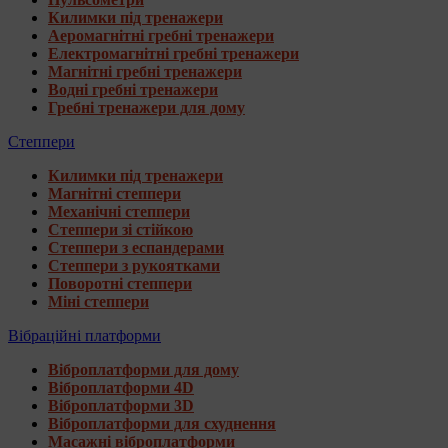
Килимки під тренажери
Аеромагнітні гребні тренажери
Електромагнітні гребні тренажери
Магнітні гребні тренажери
Водні гребні тренажери
Гребні тренажери для дому
Степпери
Килимки під тренажери
Магнітні степпери
Механічні степпери
Степпери зі стійкою
Степпери з еспандерами
Степпери з рукоятками
Поворотні степпери
Міні степпери
Вібраційні платформи
Віброплатформи для дому
Віброплатформи 4D
Віброплатформи 3D
Віброплатформи для схуднення
Масажні віброплатформи