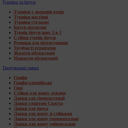
Турніки та бруси
Турніки у дверний отвір
Турніки настінні
Турніки стельові
Бруси підлогові
Турнік бруси прес 3 в 1
Стійки турнік бруси
Резинки для підтягування
Трубчасті еспандери
Жилети обтяжувачі
Манжети обтяжувачі
Тренувальні лавки
Грифи
Грифи олімпійські
Гирі
Стійки для жиму лежачи
Лавки для гіперекстензії
Лавки з партою Скотта
Лавки для преса
Лавки для жиму зі стійками
Лавки для жиму горизонтальні
Лавки для жиму універсальні