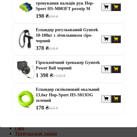
тренування пальців рук Hop-
Штанги з w-подібним грифом
Sport HS-M003FT розмір M
Жилети обтяжувачі
198 ₴
296 ₴
Штанги з гантелями
Диски та набори
Еспандер регульований Gymtek
Гантелі
10-100кг з лічильником сіро-
Штанги
чорний
Штанги з гантелями та лавками
378 ₴
618 ₴
Грифи
Грифи олімпійські
Гіроскопічний тренажер Gymtek
Тренувальні лавки
Power Ball чорний
Стійки для грифів та дисків
Стійки для жиму лежачи
1 398 ₴
2 120 ₴
Штанги з гантелями та лавками
Еспандер силіконовий овальний
Диски та набори
13,6кг Hop-Sport HS-S013OG
Гантелі
зелений
Штанги
178 ₴
433 ₴
Штанги з гантелями
Грифи
Грифи олімпійські
Гирі
Тренувальні лавки