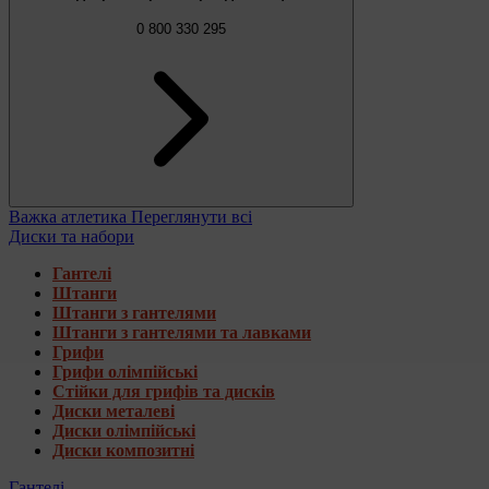
0 800 330 295
Важка атлетика
Переглянути всі
Диски та набори
Гантелі
Штанги
Штанги з гантелями
Штанги з гантелями та лавками
Грифи
Грифи олімпійські
Стійки для грифів та дисків
Диски металеві
Диски олімпійські
Диски композитні
Гантелі