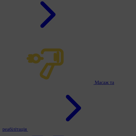
Масаж та
реабілітація