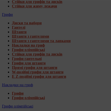
Стійки для грифів та дисків
Стійки для жиму лежачи
Грифи
Диски та набори
Гантелі
Штанги
Штанги з гантелями
Штанги з гантелями та лавками
Накладки на гриф
Грифи олімпійські
Стійки для грифів та дисків
Грифи гантельні
Грифи для штанги
Прямі грифи для штанги
W-подібні грифи для штанги
E Z-подібні грифи для штанги
Накладки на гриф
Грифи
Грифи олімпійські
Грифи олімпійські