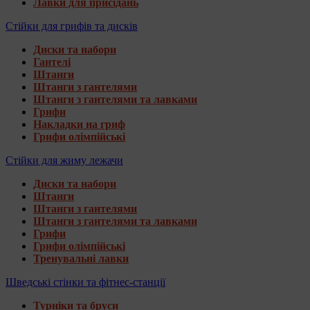
Лавки для присідань
Стійки для грифів та дисків
Диски та набори
Гантелі
Штанги
Штанги з гантелями
Штанги з гантелями та лавками
Грифи
Накладки на гриф
Грифи олімпійські
Стійки для жиму лежачи
Диски та набори
Штанги
Штанги з гантелями
Штанги з гантелями та лавками
Грифи
Грифи олімпійські
Тренувальні лавки
Шведські стінки та фітнес-станції
Турніки та бруси