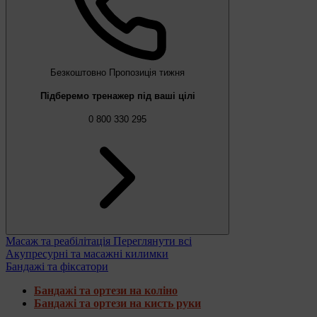
Безкоштовно
Пропозиція тижня
Підберемо тренажер під ваші цілі
0 800 330 295
Масаж та реабілітація
Переглянути всі
Акупресурні та масажні килимки
Бандажі та фіксатори
Бандажі та ортези на коліно
Бандажі та ортези на кисть руки