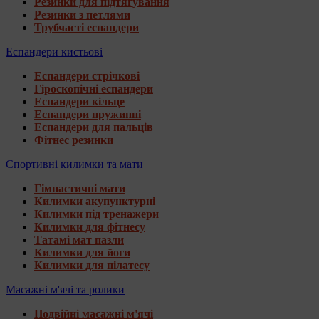
Резинки для підтягування
Резинки з петлями
Трубчасті еспандери
Еспандери кистьові
Еспандери стрічкові
Гіроскопічні еспандери
Еспандери кільце
Еспандери пружинні
Еспандери для пальців
Фітнес резинки
Спортивні килимки та мати
Гімнастичні мати
Килимки акупунктурні
Килимки під тренажери
Килимки для фітнесу
Татамі мат пазли
Килимки для йоги
Килимки для пілатесу
Масажні м'ячі та ролики
Подвійні масажні м'ячі