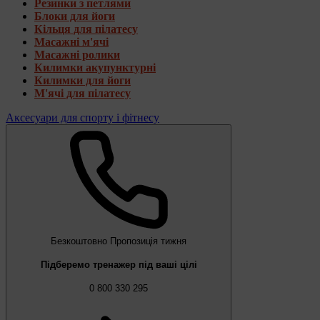
Резинки з петлями
Блоки для йоги
Кільця для пілатесу
Масажні м'ячі
Масажні ролики
Килимки акупунктурні
Килимки для йоги
М'ячі для пілатесу
Аксесуари для спорту і фітнесу
Безкоштовно
Пропозиція тижня
Підберемо тренажер під ваші цілі
0 800 330 295