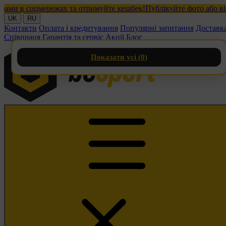
в соцмережах та отримуйте кешбек!
Публікуйте фото або відео з
UK
RU
Контакти
Оплата і кредитування
Популярні запитання
Доставк
Співпраця
Гарантія та сервіс
Акції
Блог
Показати усі (
0
)