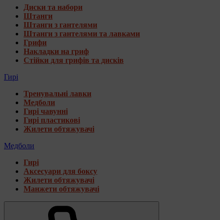
Диски та набори
Штанги
Штанги з гантелями
Штанги з гантелями та лавками
Грифи
Накладки на гриф
Стійки для грифів та дисків
Гирі
Тренувальні лавки
Медболи
Гирі чавунні
Гирі пластикові
Жилети обтяжувачі
Медболи
Гирі
Аксесуари для боксу
Жилети обтяжувачі
Манжети обтяжувачі