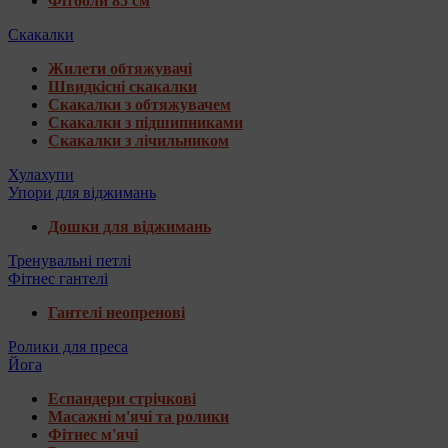
Фітболи 85 см
Скакалки
Жилети обтяжувачі
Швидкісні скакалки
Скакалки з обтяжувачем
Скакалки з підшипниками
Скакалки з лічильником
Хулахупи
Упори для віджимань
Дошки для віджимань
Тренувальні петлі
Фітнес гантелі
Гантелі неопренові
Ролики для преса
Йога
Еспандери стрічкові
Масажні м'ячі та ролики
Фітнес м'ячі