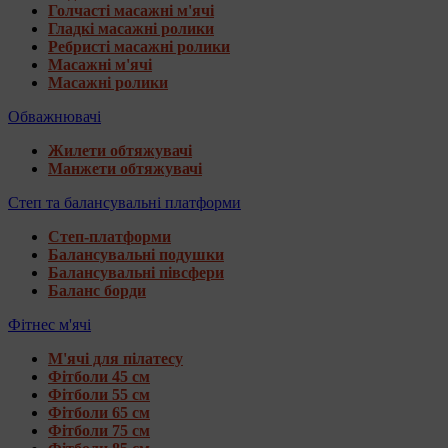
Голчасті масажні м'ячі
Гладкі масажні ролики
Ребристі масажні ролики
Масажні м'ячі
Масажні ролики
Обважнювачі
Жилети обтяжувачі
Манжети обтяжувачі
Степ та балансувальні платформи
Степ-платформи
Балансувальні подушки
Балансувальні півсфери
Баланс борди
Фітнес м'ячі
М'ячі для пілатесу
Фітболи 45 см
Фітболи 55 см
Фітболи 65 см
Фітболи 75 см