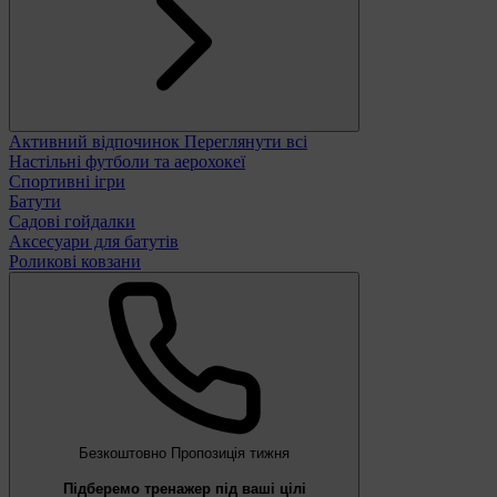
Активний відпочинок
Переглянути всі
Настільні футболи та аерохокеї
Спортивні ігри
Батути
Садові гойдалки
Аксесуари для батутів
Роликові ковзани
Безкоштовно
Пропозиція тижня
Підберемо тренажер під ваші цілі