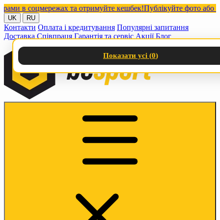
и в соцмережах та отримуйте кешбек!
Публікуйте фото або відео
UK
RU
Контакти
Оплата і кредитування
Популярні запитання
Доставка
Співпраця
Гарантія та сервіс
Акції
Блог
Показати усі (
0
)