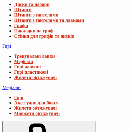
Диски та набори
Штанги
Штанги з гантелями
Штанги з гантелями та лавками
Грифи
Накладки на гриф
Стійки для грифів та дисків
Гирі
Тренувальні лавки
Медболи
Гирі чавунні
Гирі пластикові
Жилети обтяжувачі
Медболи
Гирі
Аксесуари для боксу
Жилети обтяжувачі
Манжети обтяжувачі