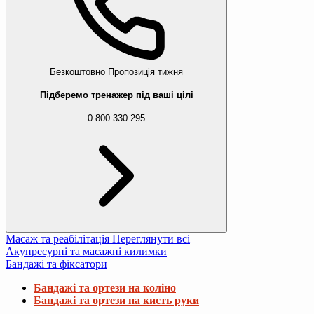
Безкоштовно
Пропозиція тижня
Підберемо тренажер під ваші цілі
0 800 330 295
Масаж та реабілітація
Переглянути всі
Акупресурні та масажні килимки
Бандажі та фіксатори
Бандажі та ортези на коліно
Бандажі та ортези на кисть руки