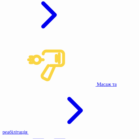
Масаж та
реабілітація