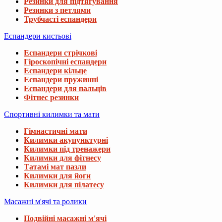
Резинки для підтягування
Резинки з петлями
Трубчасті еспандери
Еспандери кистьові
Еспандери стрічкові
Гіроскопічні еспандери
Еспандери кільце
Еспандери пружинні
Еспандери для пальців
Фітнес резинки
Спортивні килимки та мати
Гімнастичні мати
Килимки акупунктурні
Килимки під тренажери
Килимки для фітнесу
Татамі мат пазли
Килимки для йоги
Килимки для пілатесу
Масажні м'ячі та ролики
Подвійні масажні м'ячі