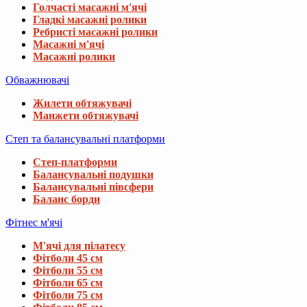
Голчасті масажні м'ячі
Гладкі масажні ролики
Ребристі масажні ролики
Масажні м'ячі
Масажні ролики
Обважнювачі
Жилети обтяжувачі
Манжети обтяжувачі
Степ та балансувальні платформи
Степ-платформи
Балансувальні подушки
Балансувальні півсфери
Баланс борди
Фітнес м'ячі
М'ячі для пілатесу
Фітболи 45 см
Фітболи 55 см
Фітболи 65 см
Фітболи 75 см