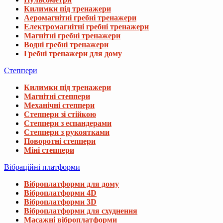
Килимки під тренажери
Аеромагнітні гребні тренажери
Електромагнітні гребні тренажери
Магнітні гребні тренажери
Водні гребні тренажери
Гребні тренажери для дому
Степпери
Килимки під тренажери
Магнітні степпери
Механічні степпери
Степпери зі стійкою
Степпери з еспандерами
Степпери з рукоятками
Поворотні степпери
Міні степпери
Вібраційні платформи
Віброплатформи для дому
Віброплатформи 4D
Віброплатформи 3D
Віброплатформи для схуднення
Масажні віброплатформи