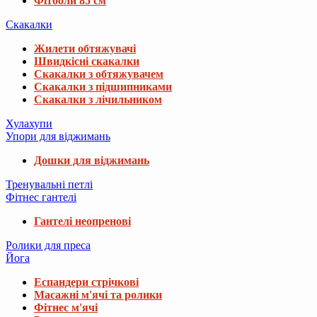
Фітболи 85 см
Скакалки
Жилети обтяжувачі
Швидкісні скакалки
Скакалки з обтяжувачем
Скакалки з підшипниками
Скакалки з лічильником
Хулахупи
Упори для віджимань
Дошки для віджимань
Тренувальні петлі
Фітнес гантелі
Гантелі неопренові
Ролики для преса
Йога
Еспандери стрічкові
Масажні м'ячі та ролики
Фітнес м'ячі