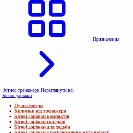
Призначення
Фітнес-тренажери
Переглянути всі
Бігові доріжки
Пульсометри
Килимки під тренажери
Бігові доріжки компактні
Бігові доріжки складані
Бігові доріжки для ходьби
Бігові доріжки з регулюванням кута нахилу