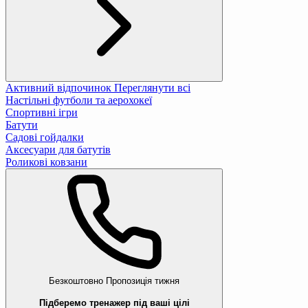
Активний відпочинок
Переглянути всі
Настільні футболи та аерохокеї
Спортивні ігри
Батути
Садові гойдалки
Аксесуари для батутів
Роликові ковзани
Безкоштовно
Пропозиція тижня
Підберемо тренажер під ваші цілі