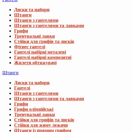
Диски та набори
Штанги
Штанги з гантелями
Штанги з гантелями та лавками
Грифи
Тренувальні лавки
Стійки для грифів та дисків
Фітнес гантелі
Гантелі набірні металеві
Гантелі набірні композитні
Жилети обтяжувачі
Штанги
Диски та набори
Гантелі
Штанги з гантелями
Штанги з гантелями та лавками
Грифи
Грифи олімпійські
Тренувальні лавки
Стійки для грифів та дисків
Стійки для жиму лежачи
Штанги із прямим грифом