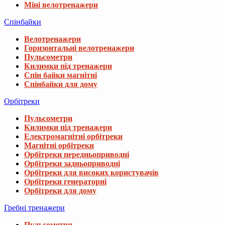
Міні велотренажери
Спінбайки
Велотренажери
Горизонтальні велотренажери
Пульсометри
Килимки під тренажери
Спін байки магнітні
Спінбайки для дому
Орбітреки
Пульсометри
Килимки під тренажери
Електромагнітні орбітреки
Магнітні орбітреки
Орбітреки передньоприводні
Орбітреки задньоприводні
Орбітреки для високих користувачів
Орбітреки генераторні
Орбітреки для дому
Гребні тренажери
Пульсометри