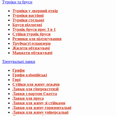
Турніки та бруси
Турніки у дверний отвір
Турніки настінні
Турніки стельові
Бруси підлогові
Турнік бруси прес 3 в 1
Стійки турнік бруси
Резинки для підтягування
Трубчасті еспандери
Жилети обтяжувачі
Манжети обтяжувачі
Тренувальні лавки
Грифи
Грифи олімпійські
Гирі
Стійки для жиму лежачи
Лавки для гіперекстензії
Лавки з партою Скотта
Лавки для преса
Лавки для жиму зі стійками
Лавки для жиму горизонтальні
Лавки для жиму універсальні