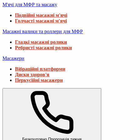
М'ячі для МФР та масажу
Подвійні масажні м'ячі
Голчасті масажні м'ячі
Масажні валики та роллери для МФР
Гладкі масажні ролики
Ребристі масажні ролики
Масажери
Вібраційні платформи
Диски здоров'я
Перкусійні масажери
Безкоштовно
Пропозиція тижня