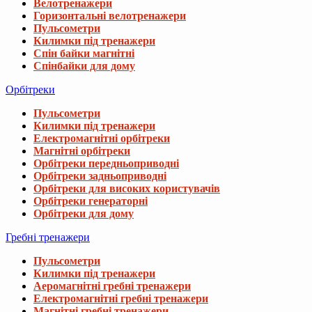
Велотренажери
Горизонтальні велотренажери
Пульсометри
Килимки під тренажери
Спін байки магнітні
Спінбайки для дому
Орбітреки
Пульсометри
Килимки під тренажери
Електромагнітні орбітреки
Магнітні орбітреки
Орбітреки передньоприводні
Орбітреки задньоприводні
Орбітреки для високих користувачів
Орбітреки генераторні
Орбітреки для дому
Вибачте, даний товар відсутній 
Гребні тренажери
Пульсометри
Ми підібрали для вас схожі товари
Килимки під тренажери
Аеромагнітні гребні тренажери
Електромагнітні гребні тренажери
Коврик для йоги Hop-Sport HS-NB016GM 
Магнітні гребні тренажери