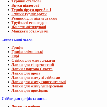
Турніки стельові
Бруси підлогові
Турнік бруси прес 3 в 1
Стійки турнік бруси
Резинки для підтягування
Трубчасті еспандери
Жилети обтяжувачі
Манжети обтяжувачі
Тренувальні лавки
Грифи
Грифи олімпійські
Гирі
Стійки для жиму лежачи
Лавки для гіперекстензії
Лавки з партою Скотта
Лавки для преса
Лавки для жиму зі стійками
Лавки для жиму горизонтальні
Лавки для жиму універсальні
Лавки для присідань
Стійки для грифів та дисків
Диски та набори