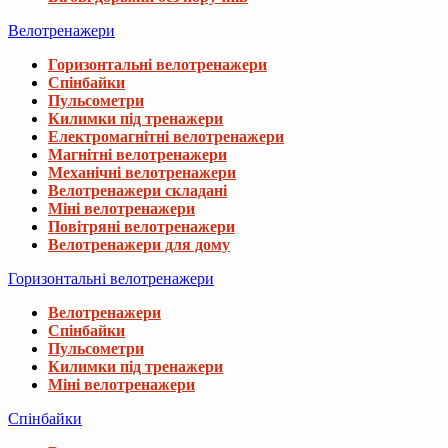
Велотренажери
Горизонтальні велотренажери
Спінбайки
Пульсометри
Килимки під тренажери
Електромагнітні велотренажери
Магнітні велотренажери
Механічні велотренажери
Велотренажери складані
Міні велотренажери
Повітряні велотренажери
Велотренажери для дому
Горизонтальні велотренажери
Велотренажери
Спінбайки
Пульсометри
Килимки під тренажери
Міні велотренажери
Спінбайки