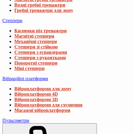
1 118 ₴
Водні гребні тренажери
1 420 ₴
Гребні тренажери для дому
Степпери
Мат-пазл Gymtek EVA 118х176,5х1см 6 час
Килимки під тренажери
998 ₴
1 475 ₴
Магнітні степпери
Механічні степпери
Степпери зі стійкою
Мат гімнастичний Hop-Sport HS-095FM тв
Степпери з еспандерами
Степпери з рукоятками
5 698 ₴
5 916 ₴
Поворотні степпери
Міні степпери
Вібраційні платформи
Килимок (мат) для фітнесу та йоги Gymt
548 ₴
718 ₴
Віброплатформи для дому
Віброплатформи 4D
Віброплатформи 3D
Віброплатформи для схуднення
Масажні віброплатформи
Пульсометри