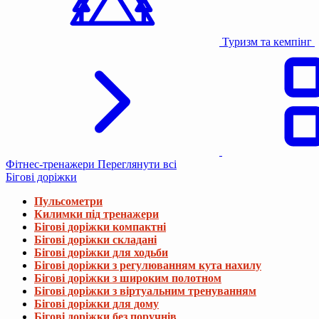
Туризм та кемпінг
Фітнес-тренажери
Переглянути всі
Бігові доріжки
Пульсометри
Килимки під тренажери
Бігові доріжки компактні
Бігові доріжки складані
Бігові доріжки для ходьби
Бігові доріжки з регулюванням кута нахилу
Бігові доріжки з широким полотном
Бігові доріжки з віртуальним тренуванням
Бігові доріжки для дому
Бігові доріжки без поручнів