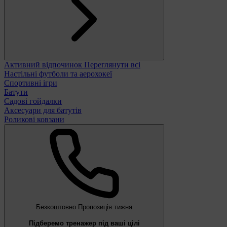
Активний відпочинок
Переглянути всі
Настільні футболи та аерохокеї
Спортивні ігри
Батути
Садові гойдалки
Аксесуари для батутів
Роликові ковзани
Безкоштовно
Пропозиція тижня
Підберемо тренажер під ваші цілі