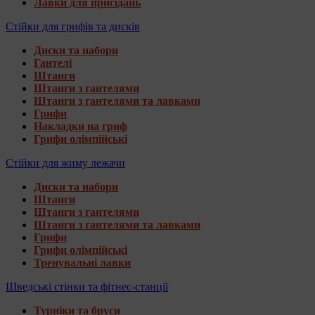
Лавки для присідань
Стійки для грифів та дисків
Диски та набори
Гантелі
Штанги
Штанги з гантелями
Штанги з гантелями та лавками
Грифи
Накладки на гриф
Грифи олімпійські
Стійки для жиму лежачи
Диски та набори
Штанги
Штанги з гантелями
Штанги з гантелями та лавками
Грифи
Грифи олімпійські
Тренувальні лавки
Шведські стінки та фітнес-станції
Турніки та бруси