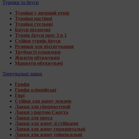
Турніки та бруси
Турніки у дверний отвір
Турніки настінні
Турніки стельові
Бруси підлогові
Турнік бруси прес 3 в 1
Стійки турнік бруси
Резинки для підтягування
Трубчасті еспандери
Жилети обтяжувачі
Манжети обтяжувачі
Тренувальні лавки
Грифи
Грифи олімпійські
Гирі
Стійки для жиму лежачи
Лавки для гіперекстензії
Лавки з партою Скотта
Лавки для преса
Лавки для жиму зі стійками
Лавки для жиму горизонтальні
Лавки для жиму універсальні