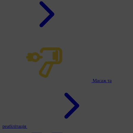
Масаж та
реабілітація