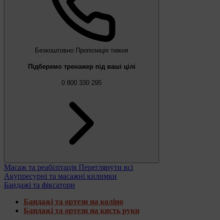
Безкоштовно
Пропозиція тижня
Підберемо тренажер під ваші цілі
0 800 330 295
Масаж та реабілітація
Переглянути всі
Акупресурні та масажні килимки
Бандажі та фіксатори
Бандажі та ортези на коліно
Бандажі та ортези на кисть руки