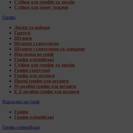
Стійки для грифів та дисків
Стійки для жиму лежачи
Грифи
Диски та набори
Гантелі
Штанги
Штанги з гантелями
Штанги з гантелями та лавками
Накладки на гриф
Грифи олімпійські
Стійки для грифів та дисків
Грифи гантельні
Грифи для штанги
Прямі грифи для штанги
W-подібні грифи для штанги
E Z-подібні грифи для штанги
Накладки на гриф
Грифи
Грифи олімпійські
Грифи олімпійські