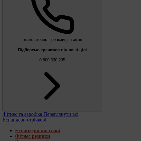
Безкоштовно
Пропозиція тижня
Підберемо тренажер під ваші цілі
0 800 330 295
Фітнес та аеробіка
Переглянути всі
Еспандери стрічкові
Еспандери кистьові
Фітнес резинки