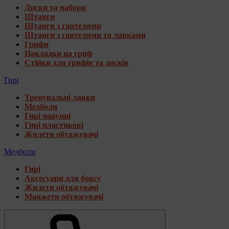
Диски та набори
Штанги
Штанги з гантелями
Штанги з гантелями та лавками
Грифи
Накладки на гриф
Стійки для грифів та дисків
Гирі
Тренувальні лавки
Медболи
Гирі чавунні
Гирі пластикові
Жилети обтяжувачі
Медболи
Гирі
Аксесуари для боксу
Жилети обтяжувачі
Манжети обтяжувачі