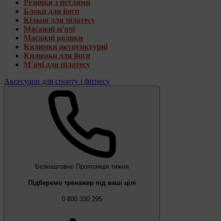
Резинки з петлями
Блоки для йоги
Кільця для пілатесу
Масажні м'ячі
Масажні ролики
Килимки акупунктурні
Килимки для йоги
М'ячі для пілатесу
Аксесуари для спорту і фітнесу
Безкоштовно
Пропозиція тижня
Підберемо тренажер під ваші цілі
0 800 330 295