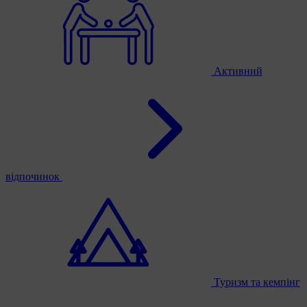
Активний
відпочинок
Туризм та кемпінг