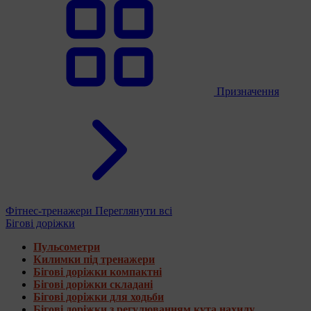
Призначення
Фітнес-тренажери
Переглянути всі
Бігові доріжки
Пульсометри
Килимки під тренажери
Бігові доріжки компактні
Бігові доріжки складані
Бігові доріжки для ходьби
Бігові доріжки з регулюванням кута нахилу