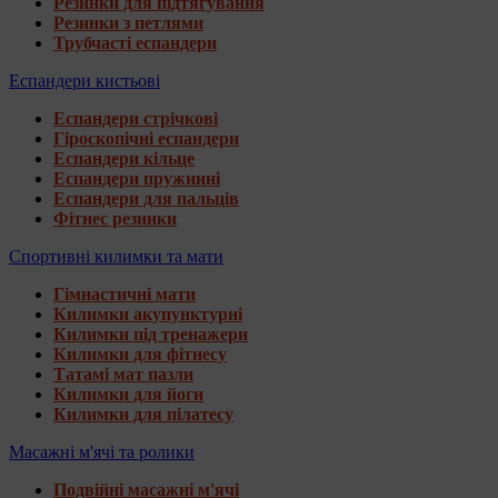
Резинки для підтягування
Резинки з петлями
Трубчасті еспандери
Еспандери кистьові
Еспандери стрічкові
Гіроскопічні еспандери
Еспандери кільце
Еспандери пружинні
Еспандери для пальців
Фітнес резинки
Спортивні килимки та мати
Гімнастичні мати
Килимки акупунктурні
Килимки під тренажери
Килимки для фітнесу
Татамі мат пазли
Килимки для йоги
Килимки для пілатесу
Масажні м'ячі та ролики
Подвійні масажні м'ячі