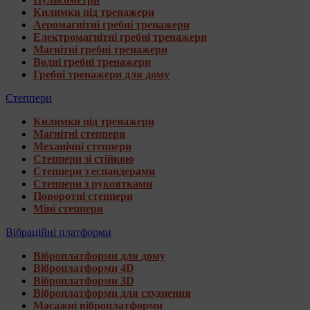
Килимки під тренажери
Аеромагнітні гребні тренажери
Електромагнітні гребні тренажери
Магнітні гребні тренажери
Водні гребні тренажери
Гребні тренажери для дому
Степпери
Килимки під тренажери
Магнітні степпери
Механічні степпери
Степпери зі стійкою
Степпери з еспандерами
Степпери з рукоятками
Поворотні степпери
Міні степпери
Вібраційні платформи
Віброплатформи для дому
Віброплатформи 4D
Віброплатформи 3D
Віброплатформи для схуднення
Масажні віброплатформи