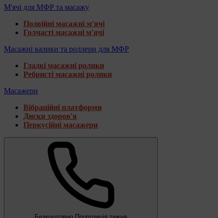
М'ячі для МФР та масажу
Подвійні масажні м'ячі
Голчасті масажні м'ячі
Масажні валики та роллери для МФР
Гладкі масажні ролики
Ребристі масажні ролики
Масажери
Вібраційні платформи
Диски здоров'я
Перкусійні масажери
Безкоштовно
Пропозиція тижня