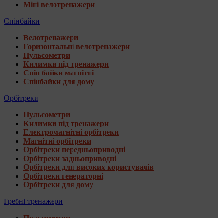
Міні велотренажери
Спінбайки
Велотренажери
Горизонтальні велотренажери
Пульсометри
Килимки під тренажери
Спін байки магнітні
Спінбайки для дому
Орбітреки
Пульсометри
Килимки під тренажери
Електромагнітні орбітреки
Магнітні орбітреки
Орбітреки передньоприводні
Орбітреки задньоприводні
Орбітреки для високих користувачів
Орбітреки генераторні
Орбітреки для дому
Гребні тренажери
Пульсометри