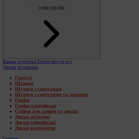
0 800 330 295
Важка атлетика
Переглянути всі
Диски та набори
Гантелі
Штанги
Штанги з гантелями
Штанги з гантелями та лавками
Грифи
Грифи олімпійські
Стійки для грифів та дисків
Диски металеві
Диски олімпійські
Диски композитні
Гантелі