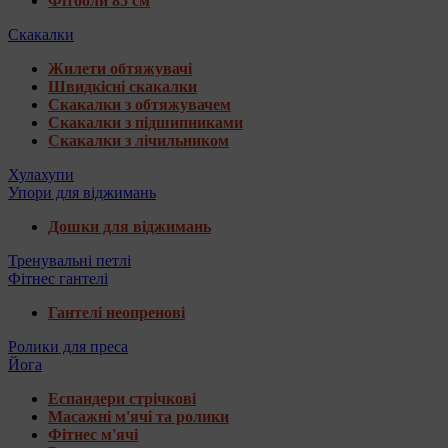
Фітболи 85 см
Скакалки
Жилети обтяжувачі
Швидкісні скакалки
Скакалки з обтяжувачем
Скакалки з підшипниками
Скакалки з лічильником
Хулахупи
Упори для віджимань
Дошки для віджимань
Тренувальні петлі
Фітнес гантелі
Гантелі неопренові
Ролики для преса
Йога
Еспандери стрічкові
Масажні м'ячі та ролики
Фітнес м'ячі