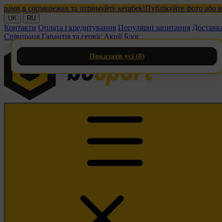
и в соцмережах та отримуйте кешбек!
Публікуйте фото або відео
UK
RU
Контакти
Оплата і кредитування
Популярні запитання
Доставк
Співпраця
Гарантія та сервіс
Акції
Блог
Показати усі (
0
)