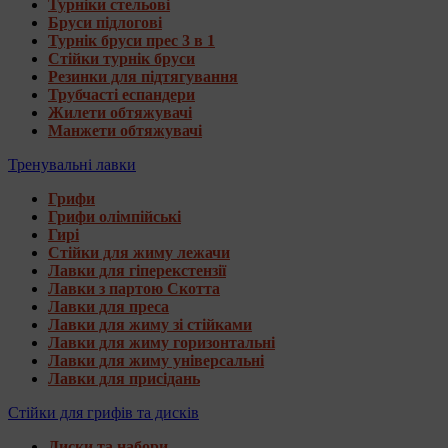
Турніки стельові
Бруси підлогові
Турнік бруси прес 3 в 1
Стійки турнік бруси
Резинки для підтягування
Трубчасті еспандери
Жилети обтяжувачі
Манжети обтяжувачі
Тренувальні лавки
Грифи
Грифи олімпійські
Гирі
Стійки для жиму лежачи
Лавки для гіперекстензії
Лавки з партою Скотта
Лавки для преса
Лавки для жиму зі стійками
Лавки для жиму горизонтальні
Лавки для жиму універсальні
Лавки для присідань
Стійки для грифів та дисків
Диски та набори