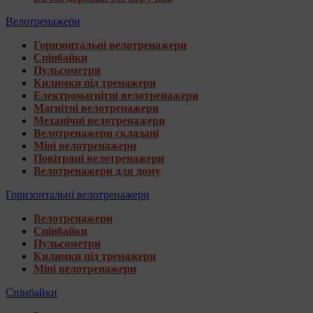
Велотренажери
Горизонтальні велотренажери
Спінбайки
Пульсометри
Килимки під тренажери
Електромагнітні велотренажери
Магнітні велотренажери
Механічні велотренажери
Велотренажери складані
Міні велотренажери
Повітряні велотренажери
Велотренажери для дому
Горизонтальні велотренажери
Велотренажери
Спінбайки
Пульсометри
Килимки під тренажери
Міні велотренажери
Спінбайки