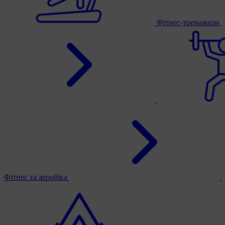
Фітнес-тренажери
Фітнес та аеробіка