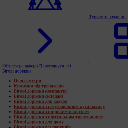
Туризм та кемпінг
Фітнес-тренажери
Переглянути всі
Бігові доріжки
Пульсометри
Килимки під тренажери
Бігові доріжки компактні
Бігові доріжки складані
Бігові доріжки для ходьби
Бігові доріжки з регулюванням кута нахилу
Бігові доріжки з широким полотном
Бігові доріжки з віртуальним тренуванням
Бігові доріжки для дому
Бігові доріжки без поручнів