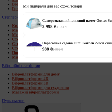
Водні гребні тренажери
Ми підібрали для вас схожі товари
Гребні тренажери для дому
Степпери
Саморозкладний пляжний намет Outtec Sun
Килимки під тренажери
2 998 ₴
3 033 ₴
Магнітні степпери
Механічні степпери
Степпери зі стійкою
Парасолька садова Jumi Garden 220см син
Степпери з еспандерами
Степпери з рукоятками
988 ₴
2 332 ₴
Поворотні степпери
Міні степпери
Вібраційні платформи
Віброплатформи для дому
Віброплатформи 4D
Віброплатформи 3D
Віброплатформи для схуднення
Масажні віброплатформи
Пульсометри