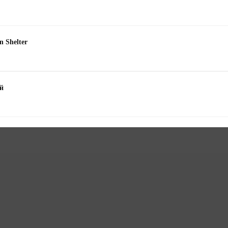
 Shelter
ій