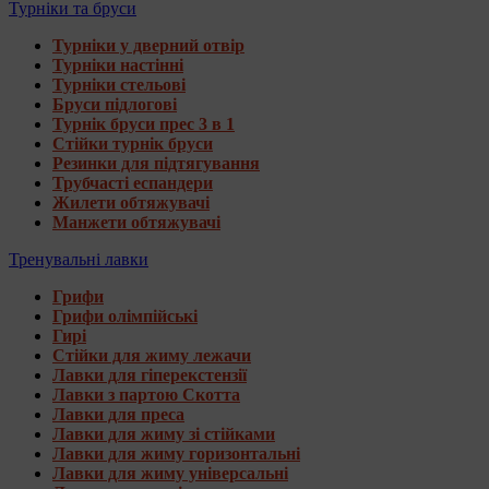
Турніки та бруси
Турніки у дверний отвір
Турніки настінні
Турніки стельові
Бруси підлогові
Турнік бруси прес 3 в 1
Стійки турнік бруси
Резинки для підтягування
Трубчасті еспандери
Жилети обтяжувачі
Манжети обтяжувачі
Тренувальні лавки
Грифи
Грифи олімпійські
Гирі
Стійки для жиму лежачи
Лавки для гіперекстензії
Лавки з партою Скотта
Лавки для преса
Лавки для жиму зі стійками
Лавки для жиму горизонтальні
Лавки для жиму універсальні