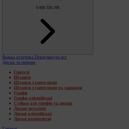
0 800 330 295
Важка атлетика
Переглянути всі
Диски та набори
Гантелі
Штанги
Штанги з гантелями
Штанги з гантелями та лавками
Грифи
Грифи олімпійські
Стійки для грифів та дисків
Диски металеві
Диски олімпійські
Диски композитні
Гантелі