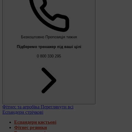
Безкоштовно
Пропозиція тижня
Підберемо тренажер під ваші цілі
0 800 330 295
Фітнес та аеробіка
Переглянути всі
Еспандери стрічкові
Еспандери кистьові
Фітнес резинки