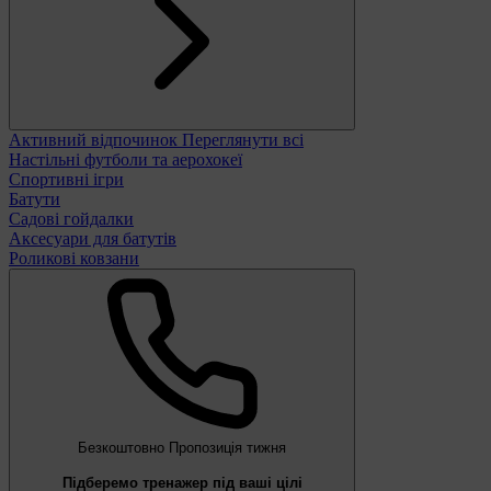
Активний відпочинок
Переглянути всі
Настільні футболи та аерохокеї
Спортивні ігри
Батути
Садові гойдалки
Аксесуари для батутів
Роликові ковзани
Безкоштовно
Пропозиція тижня
Підберемо тренажер під ваші цілі