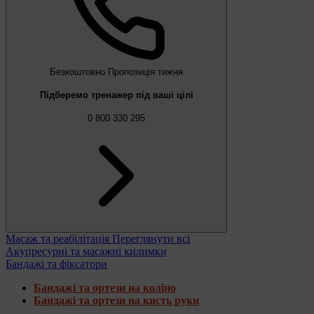
Безкоштовно
Пропозиція тижня
Підберемо тренажер під ваші цілі
0 800 330 295
Масаж та реабілітація
Переглянути всі
Акупресурні та масажні килимки
Бандажі та фіксатори
Бандажі та ортези на коліно
Бандажі та ортези на кисть руки