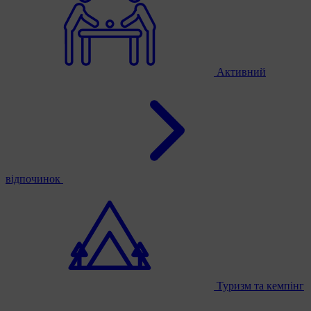
Активний
відпочинок
Туризм та кемпінг