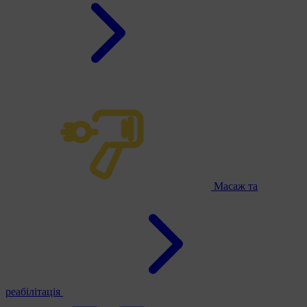
Масаж та
реабілітація