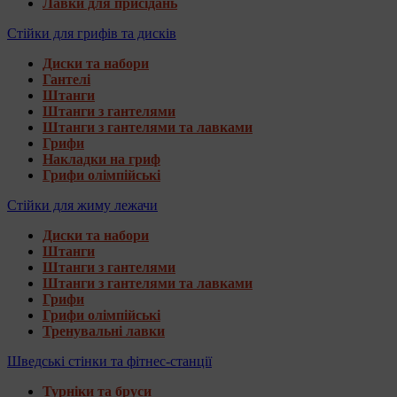
Лавки для присідань
Стійки для грифів та дисків
Диски та набори
Гантелі
Штанги
Штанги з гантелями
Штанги з гантелями та лавками
Грифи
Накладки на гриф
Грифи олімпійські
Стійки для жиму лежачи
Диски та набори
Штанги
Штанги з гантелями
Штанги з гантелями та лавками
Грифи
Грифи олімпійські
Тренувальні лавки
Шведські стінки та фітнес-станції
Турніки та бруси