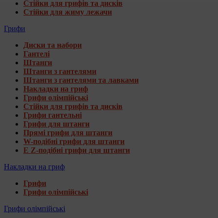
Стійки для грифів та дисків
Стійки для жиму лежачи
Грифи
Диски та набори
Гантелі
Штанги
Штанги з гантелями
Штанги з гантелями та лавками
Накладки на гриф
Грифи олімпійські
Стійки для грифів та дисків
Грифи гантельні
Грифи для штанги
Прямі грифи для штанги
W-подібні грифи для штанги
E Z-подібні грифи для штанги
Накладки на гриф
Грифи
Грифи олімпійські
Грифи олімпійські