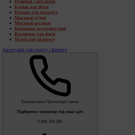
Резинки з петлями
Блоки для йоги
Кільця для пілатесу
Масажні м'ячі
Масажні ролики
Килимки акупунктурні
Килимки для йоги
М'ячі для пілатесу
Аксесуари для спорту і фітнесу
Безкоштовно
Пропозиція тижня
Підберемо тренажер під ваші цілі
0 800 330 295