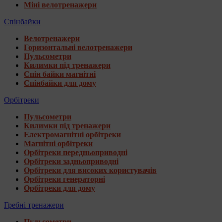
Міні велотренажери
Спінбайки
Велотренажери
Горизонтальні велотренажери
Пульсометри
Килимки під тренажери
Спін байки магнітні
Спінбайки для дому
Орбітреки
Пульсометри
Килимки під тренажери
Електромагнітні орбітреки
Магнітні орбітреки
Орбітреки передньоприводні
Орбітреки задньоприводні
Орбітреки для високих користувачів
Орбітреки генераторні
Орбітреки для дому
Гребні тренажери
Пульсометри