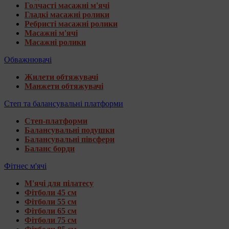
Голчасті масажні м'ячі
Гладкі масажні ролики
Ребристі масажні ролики
Масажні м'ячі
Масажні ролики
Обважнювачі
Жилети обтяжувачі
Манжети обтяжувачі
Степ та балансувальні платформи
Степ-платформи
Балансувальні подушки
Балансувальні півсфери
Баланс борди
Фітнес м'ячі
М'ячі для пілатесу
Фітболи 45 см
Фітболи 55 см
Фітболи 65 см
Фітболи 75 см