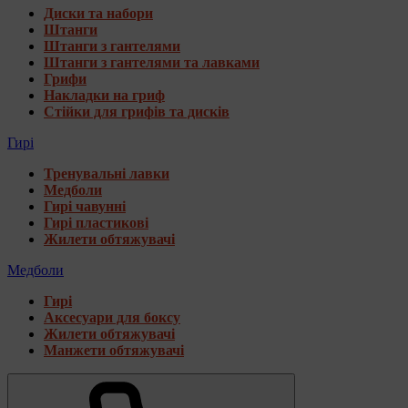
Диски та набори
Штанги
Штанги з гантелями
Штанги з гантелями та лавками
Грифи
Накладки на гриф
Стійки для грифів та дисків
Гирі
Тренувальні лавки
Медболи
Гирі чавунні
Гирі пластикові
Жилети обтяжувачі
Медболи
Гирі
Аксесуари для боксу
Жилети обтяжувачі
Манжети обтяжувачі