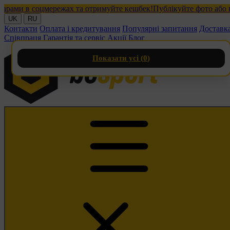
ми в соцмережах та отримуйте кешбек!
Публікуйте фото або відео
UK
RU
Контакти
Оплата і кредитування
Популярні запитання
Доставк
Співпраця
Гарантія та сервіс
Акції
Блог
Показати усі (
0
)