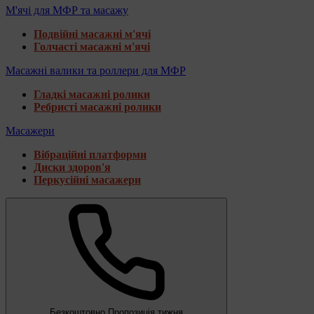
М'ячі для МФР та масажу
Подвійні масажні м'ячі
Голчасті масажні м'ячі
Масажні валики та роллери для МФР
Гладкі масажні ролики
Ребристі масажні ролики
Масажери
Вібраційні платформи
Диски здоров'я
Перкусійні масажери
Безкоштовно
Пропозиція тижня