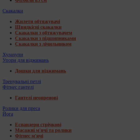
Фітболи 85 см
Скакалки
Жилети обтяжувачі
Швидкісні скакалки
Скакалки з обтяжувачем
Скакалки з підшипниками
Скакалки з лічильником
Хулахупи
Упори для віджимань
Дошки для віджимань
Тренувальні петлі
Фітнес гантелі
Гантелі неопренові
Ролики для преса
Йога
Еспандери стрічкові
Масажні м'ячі та ролики
Фітнес м'ячі