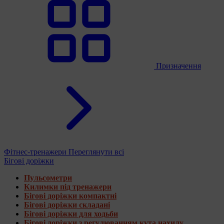
Призначення
Фітнес-тренажери
Переглянути всі
Бігові доріжки
Пульсометри
Килимки під тренажери
Бігові доріжки компактні
Бігові доріжки складані
Бігові доріжки для ходьби
Бігові доріжки з регулюванням кута нахилу