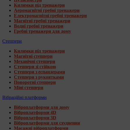
Килимки під тренажери
Аеромагнітні гребні тренажери
Електромагнітні гребні тренажери
Магнітні гребні тренажери
Водні гребні тренажери
Гребні тренажери для дому
Степпери
Килимки під тренажери
Магнітні степпери
Механічні степпери
Степпери зі стійкою
Степпери з еспандерами
Степпери з рукоятками
Поворотні степпери
Міні степпери
Вібраційні платформи
Віброплатформи для дому
Віброплатформи 4D
Віброплатформи 3D
Віброплатформи для схуднення
Масажні віброплатформи