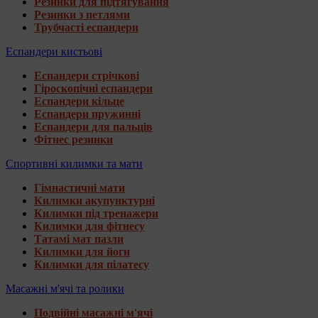
Резинки для підтягування
Резинки з петлями
Трубчасті еспандери
Еспандери кистьові
Еспандери стрічкові
Гіроскопічні еспандери
Еспандери кільце
Еспандери пружинні
Еспандери для пальців
Фітнес резинки
Спортивні килимки та мати
Гімнастичні мати
Килимки акупунктурні
Килимки під тренажери
Килимки для фітнесу
Татамі мат пазли
Килимки для йоги
Килимки для пілатесу
Масажні м'ячі та ролики
Подвійні масажні м'ячі