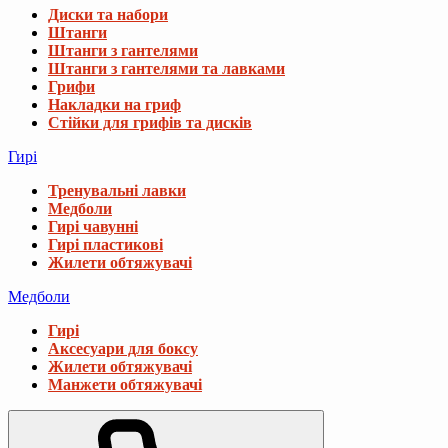
Диски та набори
Штанги
Штанги з гантелями
Штанги з гантелями та лавками
Грифи
Накладки на гриф
Стійки для грифів та дисків
Гирі
Тренувальні лавки
Медболи
Гирі чавунні
Гирі пластикові
Жилети обтяжувачі
Медболи
Гирі
Аксесуари для боксу
Жилети обтяжувачі
Манжети обтяжувачі