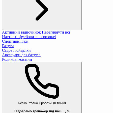
Активний відпочинок
Переглянути всі
Настільні футболи та аерохокеї
Спортивні ігри
Батути
Садові гойдалки
Аксесуари для батутів
Роликові ковзани
Безкоштовно
Пропозиція тижня
Підберемо тренажер під ваші цілі