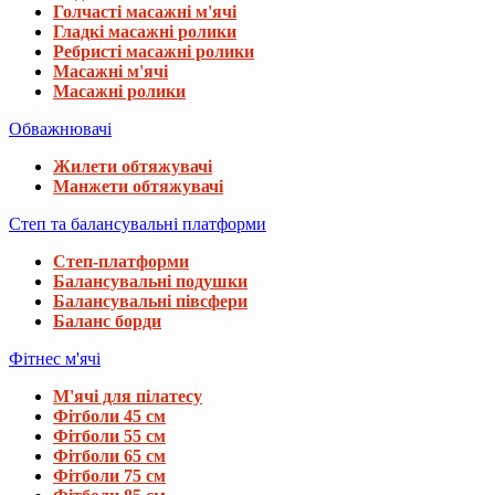
Голчасті масажні м'ячі
Гладкі масажні ролики
Ребристі масажні ролики
Масажні м'ячі
Масажні ролики
Обважнювачі
Жилети обтяжувачі
Манжети обтяжувачі
Степ та балансувальні платформи
Степ-платформи
Балансувальні подушки
Балансувальні півсфери
Баланс борди
Фітнес м'ячі
М'ячі для пілатесу
Фітболи 45 см
Фітболи 55 см
Фітболи 65 см
Фітболи 75 см