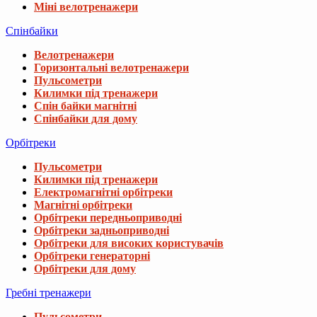
Міні велотренажери
Спінбайки
Велотренажери
Горизонтальні велотренажери
Пульсометри
Килимки під тренажери
Спін байки магнітні
Спінбайки для дому
Орбітреки
Пульсометри
Килимки під тренажери
Електромагнітні орбітреки
Магнітні орбітреки
Орбітреки передньоприводні
Орбітреки задньоприводні
Орбітреки для високих користувачів
Орбітреки генераторні
Орбітреки для дому
Гребні тренажери
Пульсометри