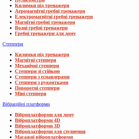
Килимки під тренажери
Аеромагнітні гребні тренажери
Електромагнітні гребні тренажери
Магнітні гребні тренажери
Водні гребні тренажери
Гребні тренажери для дому
Степпери
Килимки під тренажери
Магнітні степпери
Механічні степпери
Степпери зі стійкою
Степпери з еспандерами
Степпери з рукоятками
Поворотні степпери
Міні степпери
Вібраційні платформи
Віброплатформи для дому
Віброплатформи 4D
Віброплатформи 3D
Віброплатформи для схуднення
Масажні віброплатформи