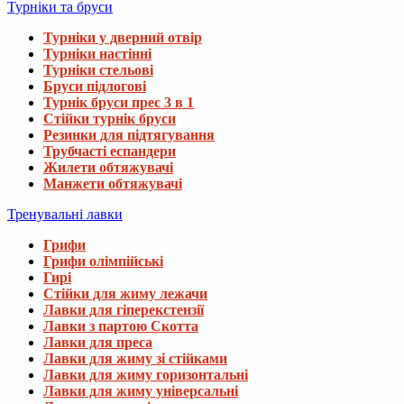
Турніки та бруси
Турніки у дверний отвір
Турніки настінні
Турніки стельові
Бруси підлогові
Турнік бруси прес 3 в 1
Стійки турнік бруси
Резинки для підтягування
Трубчасті еспандери
Жилети обтяжувачі
Манжети обтяжувачі
Тренувальні лавки
Грифи
Грифи олімпійські
Гирі
Стійки для жиму лежачи
Лавки для гіперекстензії
Лавки з партою Скотта
Лавки для преса
Лавки для жиму зі стійками
Лавки для жиму горизонтальні
Лавки для жиму універсальні