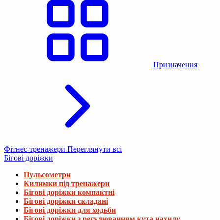
Призначення
Фітнес-тренажери
Переглянути всі
Бігові доріжки
Пульсометри
Килимки під тренажери
Бігові доріжки компактні
Бігові доріжки складані
Бігові доріжки для ходьби
Бігові доріжки з регулюванням кута нахилу