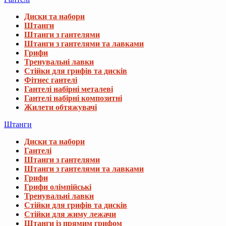
Диски та набори
Штанги
Штанги з гантелями
Штанги з гантелями та лавками
Грифи
Тренувальні лавки
Стійки для грифів та дисків
Фітнес гантелі
Гантелі набірні металеві
Гантелі набірні композитні
Жилети обтяжувачі
Штанги
Диски та набори
Гантелі
Штанги з гантелями
Штанги з гантелями та лавками
Грифи
Грифи олімпійські
Тренувальні лавки
Стійки для грифів та дисків
Стійки для жиму лежачи
Штанги із прямим грифом