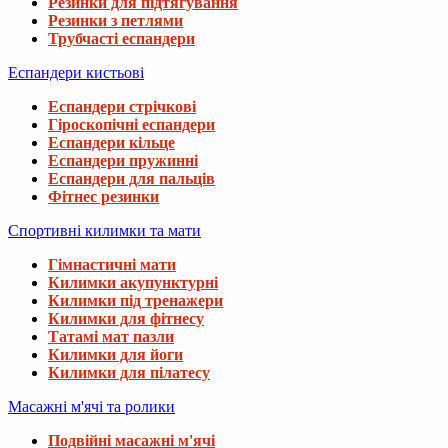
Резинки для підтягування
Резинки з петлями
Трубчасті еспандери
Еспандери кистьові
Еспандери стрічкові
Гіроскопічні еспандери
Еспандери кільце
Еспандери пружинні
Еспандери для пальців
Фітнес резинки
Спортивні килимки та мати
Гімнастичні мати
Килимки акупунктурні
Килимки під тренажери
Килимки для фітнесу
Татамі мат пазли
Килимки для йоги
Килимки для пілатесу
Масажні м'ячі та ролики
Подвійні масажні м'ячі