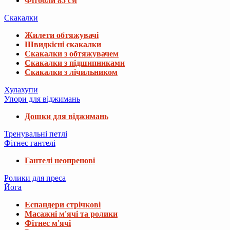
Фітболи 85 см
Скакалки
Жилети обтяжувачі
Швидкісні скакалки
Скакалки з обтяжувачем
Скакалки з підшипниками
Скакалки з лічильником
Хулахупи
Упори для віджимань
Дошки для віджимань
Тренувальні петлі
Фітнес гантелі
Гантелі неопренові
Ролики для преса
Йога
Еспандери стрічкові
Масажні м'ячі та ролики
Фітнес м'ячі