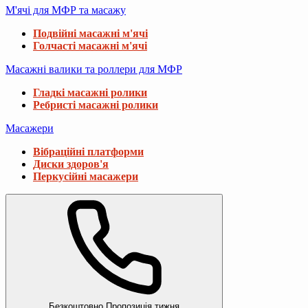
М'ячі для МФР та масажу
Подвійні масажні м'ячі
Голчасті масажні м'ячі
Масажні валики та роллери для МФР
Гладкі масажні ролики
Ребристі масажні ролики
Масажери
Вібраційні платформи
Диски здоров'я
Перкусійні масажери
Безкоштовно
Пропозиція тижня