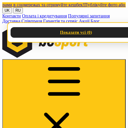
и в соцмережах та отримуйте кешбек!
Публікуйте фото або відео
UK
RU
Контакти
Оплата і кредитування
Популярні запитання
Доставка
Співпраця
Гарантія та сервіс
Акції
Блог
Показати усі (
0
)