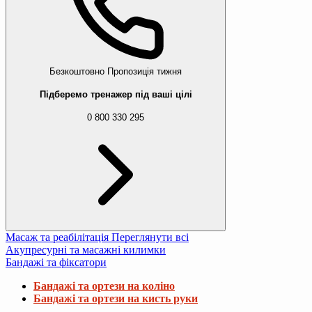
Безкоштовно
Пропозиція тижня
Підберемо тренажер під ваші цілі
0 800 330 295
Масаж та реабілітація
Переглянути всі
Акупресурні та масажні килимки
Бандажі та фіксатори
Бандажі та ортези на коліно
Бандажі та ортези на кисть руки