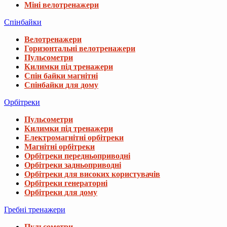
Міні велотренажери
Спінбайки
Велотренажери
Горизонтальні велотренажери
Пульсометри
Килимки під тренажери
Спін байки магнітні
Спінбайки для дому
Орбітреки
Пульсометри
Килимки під тренажери
Електромагнітні орбітреки
Магнітні орбітреки
Орбітреки передньоприводні
Орбітреки задньоприводні
Орбітреки для високих користувачів
Орбітреки генераторні
Орбітреки для дому
Гребні тренажери
Пульсометри