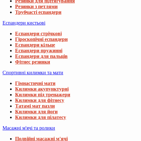
Резинки для підтягування
Резинки з петлями
Трубчасті еспандери
Еспандери кистьові
Еспандери стрічкові
Гіроскопічні еспандери
Еспандери кільце
Еспандери пружинні
Еспандери для пальців
Фітнес резинки
Спортивні килимки та мати
Гімнастичні мати
Килимки акупунктурні
Килимки під тренажери
Килимки для фітнесу
Татамі мат пазли
Килимки для йоги
Килимки для пілатесу
Масажні м'ячі та ролики
Подвійні масажні м'ячі