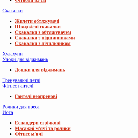
Фітболи 85 см
Скакалки
Жилети обтяжувачі
Швидкісні скакалки
Скакалки з обтяжувачем
Скакалки з підшипниками
Скакалки з лічильником
Хулахупи
Упори для віджимань
Дошки для віджимань
Тренувальні петлі
Фітнес гантелі
Гантелі неопренові
Ролики для преса
Йога
Еспандери стрічкові
Масажні м'ячі та ролики
Фітнес м'ячі