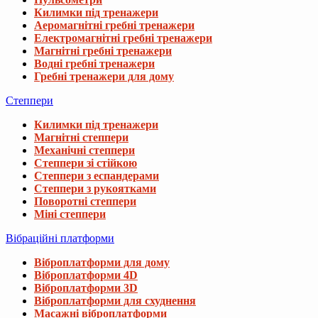
Килимки під тренажери
Аеромагнітні гребні тренажери
Електромагнітні гребні тренажери
Магнітні гребні тренажери
Водні гребні тренажери
Гребні тренажери для дому
Степпери
Килимки під тренажери
Магнітні степпери
Механічні степпери
Степпери зі стійкою
Степпери з еспандерами
Степпери з рукоятками
Поворотні степпери
Міні степпери
Вібраційні платформи
Віброплатформи для дому
Віброплатформи 4D
Віброплатформи 3D
Віброплатформи для схуднення
Масажні віброплатформи