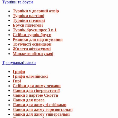
Турніки та бруси
Турніки у дверний отвір
Турніки настінні
Турніки стельові
Бруси підлогові
Турнік бруси прес 3 в 1
Стійки турнік бруси
Резинки для підтягування
Трубчасті еспандери
Жилети обтяжувачі
Манжети обтяжувачі
Тренувальні лавки
Грифи
Грифи олімпійські
Гирі
Стійки для жиму лежачи
Лавки для гіперекстензії
Лавки з партою Скотта
Лавки для преса
Лавки для жиму зі стійками
Лавки для жиму горизонтальні
Лавки для жиму універсальні