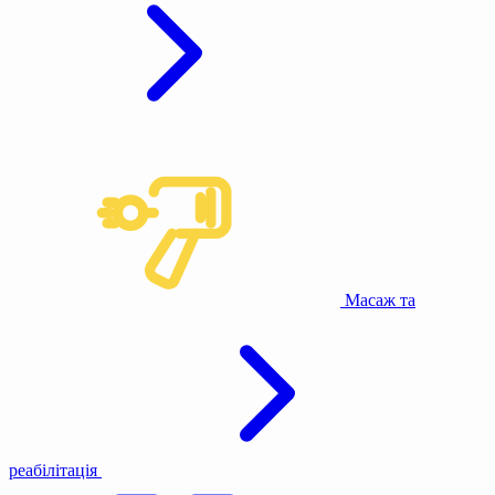
Масаж та
реабілітація