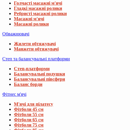
Голчасті масажні м'ячі
Гладкі масажні ролики
Ребристі масажні ролики
Масажні м'ячі
Масажні ролики
Обважнювачі
Жилети обтяжувачі
Манжети обтяжувачі
Степ та балансувальні платформи
Степ-платформи
Балансувальні подушки
Балансувальні півсфери
Баланс борди
Фітнес м'ячі
М'ячі для пілатесу
Фітболи 45 см
Фітболи 55 см
Фітболи 65 см
Фітболи 75 см