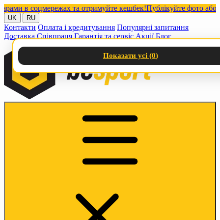
ми в соцмережах та отримуйте кешбек!
Публікуйте фото або відео
UK
RU
Контакти
Оплата і кредитування
Популярні запитання
Доставка
Співпраця
Гарантія та сервіс
Акції
Блог
Показати усі (
0
)