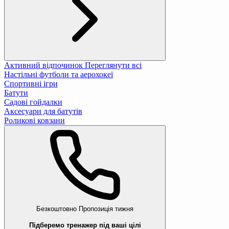
Активний відпочинок
Переглянути всі
Настільні футболи та аерохокеї
Спортивні ігри
Батути
Садові гойдалки
Аксесуари для батутів
Роликові ковзани
Безкоштовно
Пропозиція тижня
Підберемо тренажер під ваші цілі