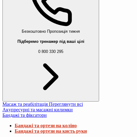
Безкоштовно
Пропозиція тижня
Підберемо тренажер під ваші цілі
0 800 330 295
Масаж та реабілітація
Переглянути всі
Акупресурні та масажні килимки
Бандажі та фіксатори
Бандажі та ортези на коліно
Бандажі та ортези на кисть руки