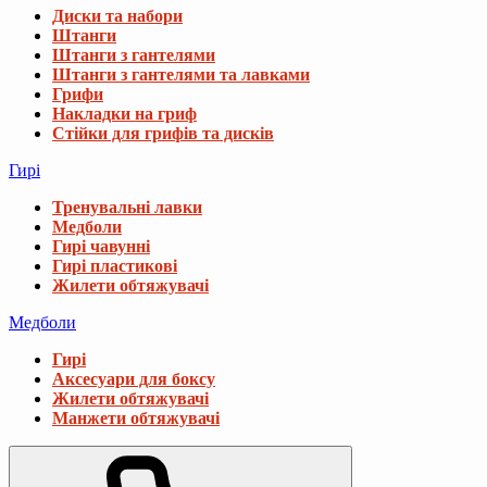
Диски та набори
Штанги
Штанги з гантелями
Штанги з гантелями та лавками
Грифи
Накладки на гриф
Стійки для грифів та дисків
Гирі
Тренувальні лавки
Медболи
Гирі чавунні
Гирі пластикові
Жилети обтяжувачі
Медболи
Гирі
Аксесуари для боксу
Жилети обтяжувачі
Манжети обтяжувачі