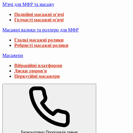
М'ячі для МФР та масажу
Подвійні масажні м'ячі
Голчасті масажні м'ячі
Масажні валики та роллери для МФР
Гладкі масажні ролики
Ребристі масажні ролики
Масажери
Вібраційні платформи
Диски здоров'я
Перкусійні масажери
Безкоштовно
Пропозиція тижня