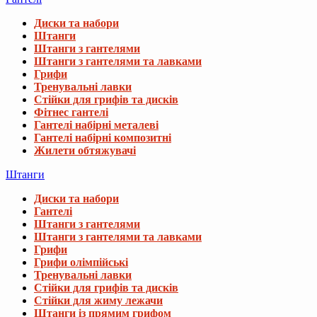
Диски та набори
Штанги
Штанги з гантелями
Штанги з гантелями та лавками
Грифи
Тренувальні лавки
Стійки для грифів та дисків
Фітнес гантелі
Гантелі набірні металеві
Гантелі набірні композитні
Жилети обтяжувачі
Штанги
Диски та набори
Гантелі
Штанги з гантелями
Штанги з гантелями та лавками
Грифи
Грифи олімпійські
Тренувальні лавки
Стійки для грифів та дисків
Стійки для жиму лежачи
Штанги із прямим грифом