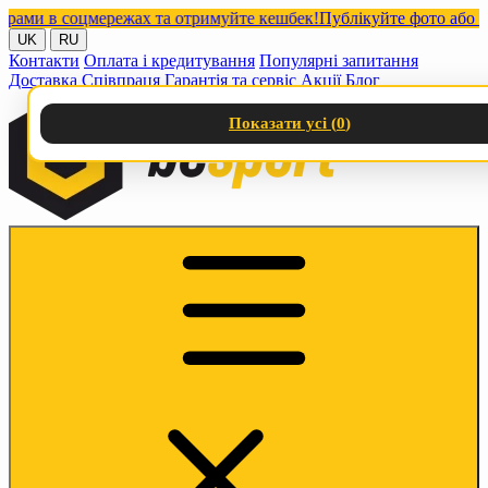
и в соцмережах та отримуйте кешбек!
Публікуйте фото або відео
UK
RU
Контакти
Оплата і кредитування
Популярні запитання
Доставка
Співпраця
Гарантія та сервіс
Акції
Блог
Показати усі (
0
)