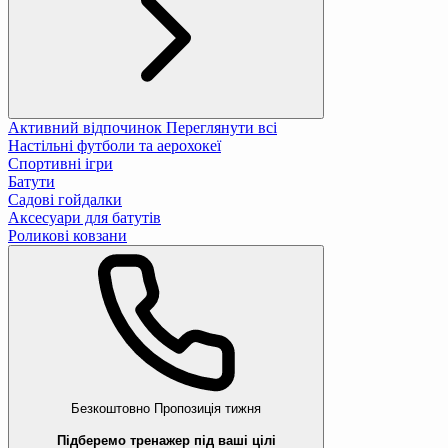
Активний відпочинок
Переглянути всі
Настільні футболи та аерохокеї
Спортивні ігри
Батути
Садові гойдалки
Аксесуари для батутів
Роликові ковзани
Безкоштовно
Пропозиція тижня
Підберемо тренажер під ваші цілі