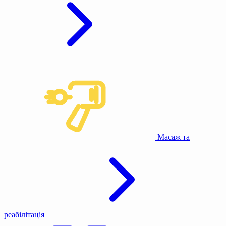
Масаж та
реабілітація