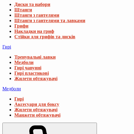
Диски та набори
Штанги
Штанги з гантелями
Штанги з гантелями та лавками
Грифи
Накладки на гриф
Стійки для грифів та дисків
Гирі
Тренувальні лавки
Медболи
Гирі чавунні
Гирі пластикові
Жилети обтяжувачі
Медболи
Гирі
Аксесуари для боксу
Жилети обтяжувачі
Манжети обтяжувачі