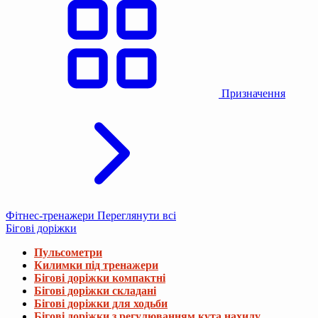
Призначення
Фітнес-тренажери
Переглянути всі
Бігові доріжки
Пульсометри
Килимки під тренажери
Бігові доріжки компактні
Бігові доріжки складані
Бігові доріжки для ходьби
Бігові доріжки з регулюванням кута нахилу