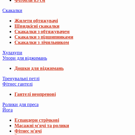
Фітболи 85 см
Скакалки
Жилети обтяжувачі
Швидкісні скакалки
Скакалки з обтяжувачем
Скакалки з підшипниками
Скакалки з лічильником
Хулахупи
Упори для віджимань
Дошки для віджимань
Тренувальні петлі
Фітнес гантелі
Гантелі неопренові
Ролики для преса
Йога
Еспандери стрічкові
Масажні м'ячі та ролики
Фітнес м'ячі