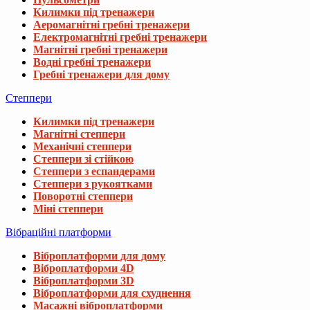
Килимки під тренажери
Аеромагнітні гребні тренажери
Електромагнітні гребні тренажери
Магнітні гребні тренажери
Водні гребні тренажери
Гребні тренажери для дому
Степпери
Килимки під тренажери
Магнітні степпери
Механічні степпери
Степпери зі стійкою
Степпери з еспандерами
Степпери з рукоятками
Поворотні степпери
Міні степпери
Вібраційні платформи
Віброплатформи для дому
Віброплатформи 4D
Віброплатформи 3D
Віброплатформи для схуднення
Масажні віброплатформи