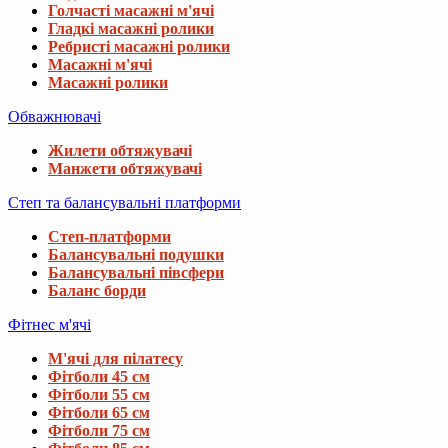
Голчасті масажні м'ячі
Гладкі масажні ролики
Ребристі масажні ролики
Масажні м'ячі
Масажні ролики
Обважнювачі
Жилети обтяжувачі
Манжети обтяжувачі
Степ та балансувальні платформи
Степ-платформи
Балансувальні подушки
Балансувальні півсфери
Баланс борди
Фітнес м'ячі
М'ячі для пілатесу
Фітболи 45 см
Фітболи 55 см
Фітболи 65 см
Фітболи 75 см