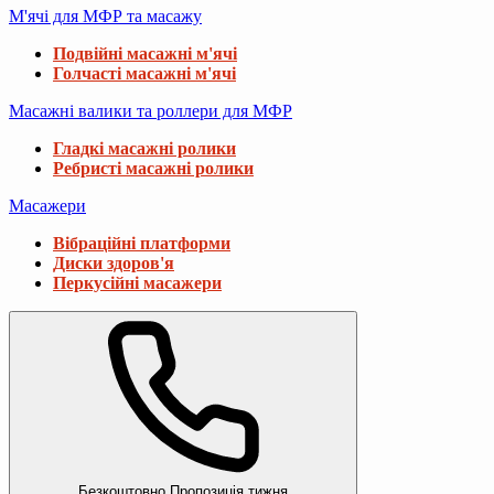
М'ячі для МФР та масажу
Подвійні масажні м'ячі
Голчасті масажні м'ячі
Масажні валики та роллери для МФР
Гладкі масажні ролики
Ребристі масажні ролики
Масажери
Вібраційні платформи
Диски здоров'я
Перкусійні масажери
Безкоштовно
Пропозиція тижня