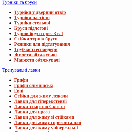
Турніки та бруси
Турніки у дверний отвір
Турніки настінні
Турніки стельові
Бруси підлогові
Турнік бруси прес 3 в 1
Стійки турнік бруси
Резинки для підтягування
Трубчасті еспандери
Жилети обтяжувачі
Манжети обтяжувачі
Тренувальні лавки
Грифи
Грифи олімпійські
Гирі
Стійки для жиму лежачи
Лавки для гіперекстензії
Лавки з партою Скотта
Лавки для преса
Лавки для жиму зі стійками
Лавки для жиму горизонтальні
Лавки для жиму універсальні