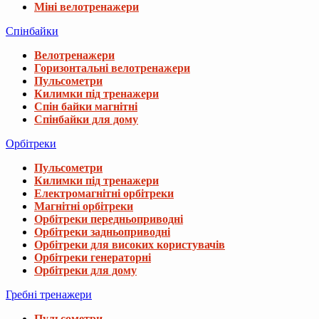
Міні велотренажери
Спінбайки
Велотренажери
Горизонтальні велотренажери
Пульсометри
Килимки під тренажери
Спін байки магнітні
Спінбайки для дому
Орбітреки
Пульсометри
Килимки під тренажери
Електромагнітні орбітреки
Магнітні орбітреки
Орбітреки передньоприводні
Орбітреки задньоприводні
Орбітреки для високих користувачів
Орбітреки генераторні
Орбітреки для дому
Гребні тренажери
Пульсометри