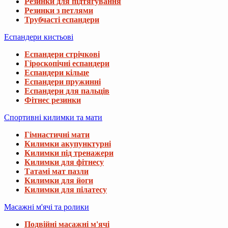
Резинки для підтягування
Резинки з петлями
Трубчасті еспандери
Еспандери кистьові
Еспандери стрічкові
Гіроскопічні еспандери
Еспандери кільце
Еспандери пружинні
Еспандери для пальців
Фітнес резинки
Спортивні килимки та мати
Гімнастичні мати
Килимки акупунктурні
Килимки під тренажери
Килимки для фітнесу
Татамі мат пазли
Килимки для йоги
Килимки для пілатесу
Масажні м'ячі та ролики
Подвійні масажні м'ячі