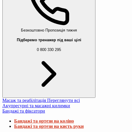
Безкоштовно
Пропозиція тижня
Підберемо тренажер під ваші цілі
0 800 330 295
Масаж та реабілітація
Переглянути всі
Акупресурні та масажні килимки
Бандажі та фіксатори
Бандажі та ортези на коліно
Бандажі та ортези на кисть руки