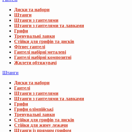
Диски та набори
Штанги
Штанги з гантелями
Штанги з гантелями та лавками
Грифи
Тренувальні лавки
Стійки для грифів та дисків
Фітнес гантелі
Гантелі набірні металеві
Гантелі набірні композитні
Жилети обтяжувачі
Штанги
Диски та набори
Гантелі
Штанги з гантелями
Штанги з гантелями та лавками
Грифи
Грифи олімпійські
Тренувальні лавки
Стійки для грифів та дисків
Стійки для жиму лежачи
Штанги із прямим грифом