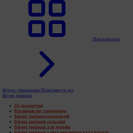
Призначення
Фітнес-тренажери
Переглянути всі
Бігові доріжки
Пульсометри
Килимки під тренажери
Бігові доріжки компактні
Бігові доріжки складані
Бігові доріжки для ходьби
Бігові доріжки з регулюванням кута нахилу