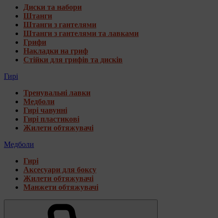
Диски та набори
Штанги
Штанги з гантелями
Штанги з гантелями та лавками
Грифи
Накладки на гриф
Стійки для грифів та дисків
Гирі
Тренувальні лавки
Медболи
Гирі чавунні
Гирі пластикові
Жилети обтяжувачі
Медболи
Гирі
Аксесуари для боксу
Жилети обтяжувачі
Манжети обтяжувачі