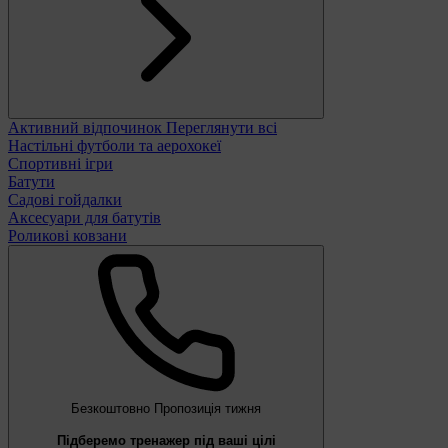
Активний відпочинок
Переглянути всі
Настільні футболи та аерохокеї
Спортивні ігри
Батути
Садові гойдалки
Аксесуари для батутів
Роликові ковзани
Безкоштовно
Пропозиція тижня
Підберемо тренажер під ваші цілі