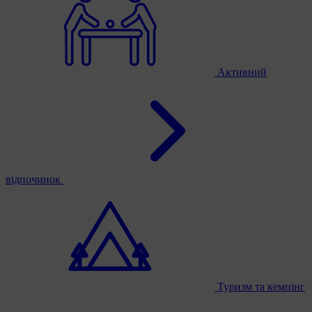
Активний
відпочинок
Туризм та кемпінг