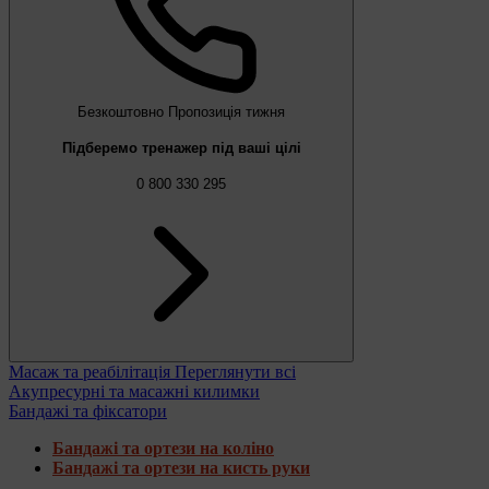
Безкоштовно
Пропозиція тижня
Підберемо тренажер під ваші цілі
0 800 330 295
Масаж та реабілітація
Переглянути всі
Акупресурні та масажні килимки
Бандажі та фіксатори
Бандажі та ортези на коліно
Бандажі та ортези на кисть руки