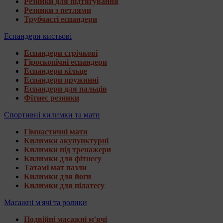
Резинки для підтягування
Резинки з петлями
Трубчасті еспандери
Еспандери кистьові
Еспандери стрічкові
Гіроскопічні еспандери
Еспандери кільце
Еспандери пружинні
Еспандери для пальців
Фітнес резинки
Спортивні килимки та мати
Гімнастичні мати
Килимки акупунктурні
Килимки під тренажери
Килимки для фітнесу
Татамі мат пазли
Килимки для йоги
Килимки для пілатесу
Масажні м'ячі та ролики
Подвійні масажні м'ячі