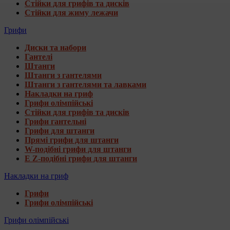
Стійки для грифів та дисків
Стійки для жиму лежачи
Грифи
Диски та набори
Гантелі
Штанги
Штанги з гантелями
Штанги з гантелями та лавками
Накладки на гриф
Грифи олімпійські
Стійки для грифів та дисків
Грифи гантельні
Грифи для штанги
Прямі грифи для штанги
W-подібні грифи для штанги
E Z-подібні грифи для штанги
Накладки на гриф
Грифи
Грифи олімпійські
Грифи олімпійські