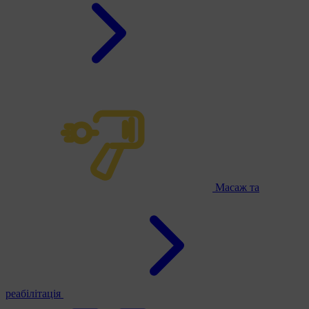
Масаж та
реабілітація