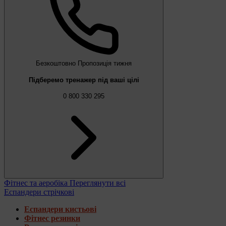
Безкоштовно
Пропозиція тижня
Підберемо тренажер під ваші цілі
0 800 330 295
Фітнес та аеробіка
Переглянути всі
Еспандери стрічкові
Еспандери кистьові
Фітнес резинки