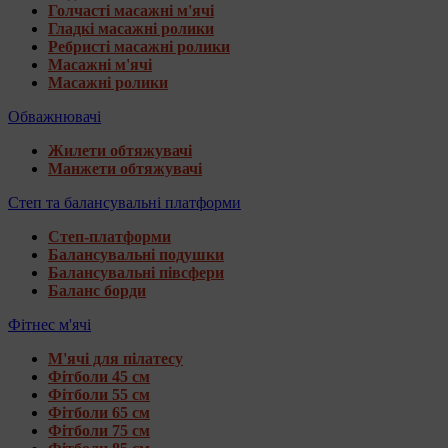
Голчасті масажні м'ячі
Гладкі масажні ролики
Ребристі масажні ролики
Масажні м'ячі
Масажні ролики
Обважнювачі
Жилети обтяжувачі
Манжети обтяжувачі
Степ та балансувальні платформи
Степ-платформи
Балансувальні подушки
Балансувальні півсфери
Баланс борди
Фітнес м'ячі
М'ячі для пілатесу
Фітболи 45 см
Фітболи 55 см
Фітболи 65 см
Фітболи 75 см