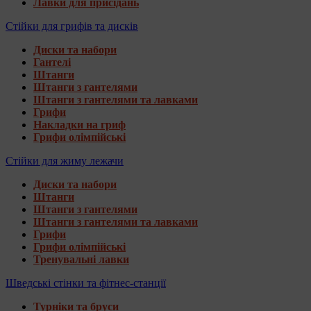
Лавки для присідань
Стійки для грифів та дисків
Диски та набори
Гантелі
Штанги
Штанги з гантелями
Штанги з гантелями та лавками
Грифи
Накладки на гриф
Грифи олімпійські
Стійки для жиму лежачи
Диски та набори
Штанги
Штанги з гантелями
Штанги з гантелями та лавками
Грифи
Грифи олімпійські
Тренувальні лавки
Шведські стінки та фітнес-станції
Турніки та бруси