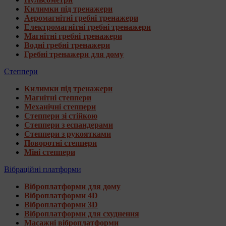
Килимки під тренажери
Аеромагнітні гребні тренажери
Електромагнітні гребні тренажери
Магнітні гребні тренажери
Водні гребні тренажери
Гребні тренажери для дому
Степпери
Килимки під тренажери
Магнітні степпери
Механічні степпери
Степпери зі стійкою
Степпери з еспандерами
Степпери з рукоятками
Поворотні степпери
Міні степпери
Вібраційні платформи
Віброплатформи для дому
Віброплатформи 4D
Віброплатформи 3D
Віброплатформи для схуднення
Масажні віброплатформи