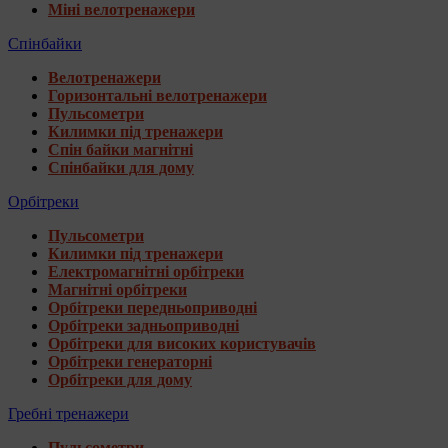
Міні велотренажери
Спінбайки
Велотренажери
Горизонтальні велотренажери
Пульсометри
Килимки під тренажери
Спін байки магнітні
Спінбайки для дому
Орбітреки
Пульсометри
Килимки під тренажери
Електромагнітні орбітреки
Магнітні орбітреки
Орбітреки передньоприводні
Орбітреки задньоприводні
Орбітреки для високих користувачів
Орбітреки генераторні
Орбітреки для дому
Гребні тренажери
Пульсометри