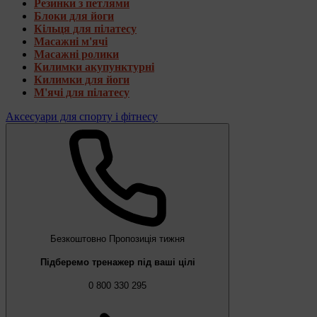
Резинки з петлями
Блоки для йоги
Кільця для пілатесу
Масажні м'ячі
Масажні ролики
Килимки акупунктурні
Килимки для йоги
М'ячі для пілатесу
Аксесуари для спорту і фітнесу
Безкоштовно
Пропозиція тижня
Підберемо тренажер під ваші цілі
0 800 330 295