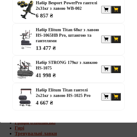
Набір Besport PowerPro гантелі
Штанги з w-подібним грифом
2х31кг з лавою WB-002
Жилети обтяжувачі
6 857 ₴
Штанги з гантелями
Диски та набори
Набір Elitum Titan 68кг з лавою
Гантелі
HS-1065HB Pro, штангою та
Штанги
гантелями
Штанги з гантелями та лавками
13 477 ₴
Грифи
Грифи олімпійські
Набір STRONG 179кг з лавкою
Тренувальні лавки
HS-1075
Стійки для грифів та дисків
Стійки для жиму лежачи
41 998 ₴
Штанги з гантелями та лавками
Набір Elitum Titan гантелі
Диски та набори
2х21кг з лавою HS-1025 Pro
Гантелі
4 667 ₴
Штанги
Штанги з гантелями
Грифи
Грифи олімпійські
Гирі
Тренувальні лавки