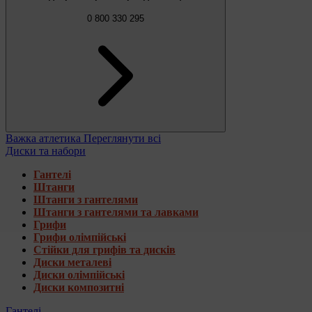
0 800 330 295
Важка атлетика
Переглянути всі
Диски та набори
Гантелі
Штанги
Штанги з гантелями
Штанги з гантелями та лавками
Грифи
Грифи олімпійські
Стійки для грифів та дисків
Диски металеві
Диски олімпійські
Диски композитні
Гантелі