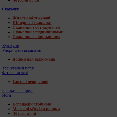
Фітболи 85 см
Скакалки
Жилети обтяжувачі
Швидкісні скакалки
Скакалки з обтяжувачем
Скакалки з підшипниками
Скакалки з лічильником
Хулахупи
Упори для віджимань
Дошки для віджимань
Тренувальні петлі
Фітнес гантелі
Гантелі неопренові
Ролики для преса
Йога
Еспандери стрічкові
Масажні м'ячі та ролики
Фітнес м'ячі