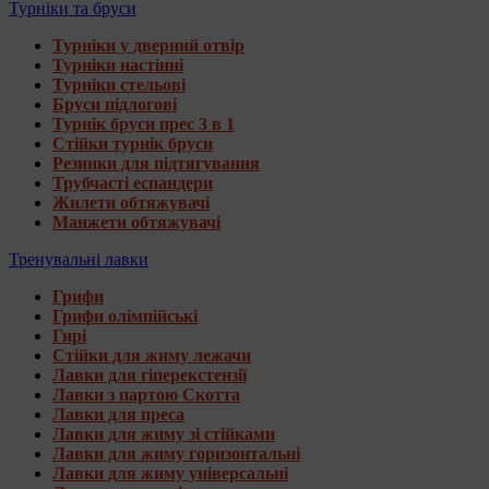
Турніки та бруси
Турніки у дверний отвір
Турніки настінні
Турніки стельові
Бруси підлогові
Турнік бруси прес 3 в 1
Стійки турнік бруси
Резинки для підтягування
Трубчасті еспандери
Жилети обтяжувачі
Манжети обтяжувачі
Тренувальні лавки
Грифи
Грифи олімпійські
Гирі
Стійки для жиму лежачи
Лавки для гіперекстензії
Лавки з партою Скотта
Лавки для преса
Лавки для жиму зі стійками
Лавки для жиму горизонтальні
Лавки для жиму універсальні