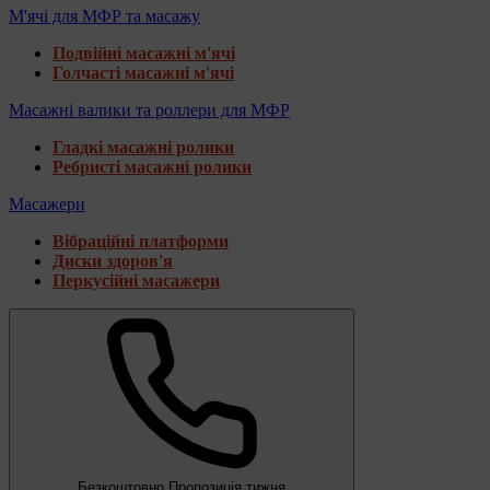
М'ячі для МФР та масажу
Подвійні масажні м'ячі
Голчасті масажні м'ячі
Масажні валики та роллери для МФР
Гладкі масажні ролики
Ребристі масажні ролики
Масажери
Вібраційні платформи
Диски здоров'я
Перкусійні масажери
Безкоштовно
Пропозиція тижня