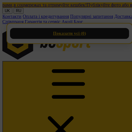
и в соцмережах та отримуйте кешбек!
Публікуйте фото або відео
UK
RU
Контакти
Оплата і кредитування
Популярні запитання
Доставк
Співпраця
Гарантія та сервіс
Акції
Блог
Показати усі (
0
)