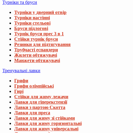
Турніки та бруси
Турніки у дверний отвір
Турніки настінні
Турніки стельові
Бруси підлогові
Турнік бруси прес 3 в 1
Стійки турнік бруси
Резинки для підтягування
Трубчасті еспандери
Жилети обтяжувачі
Манжети обтяжувачі
Тренувальні лавки
Грифи
Грифи олімпійські
Гирі
Стійки для жиму лежачи
Лавки для гіперекстензії
Лавки з партою Скотта
Лавки для преса
Лавки для жиму зі стійками
Лавки для жиму горизонтальні
Лавки для жиму універсальні