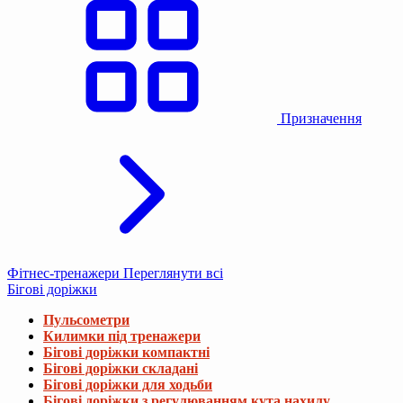
Призначення
Фітнес-тренажери
Переглянути всі
Бігові доріжки
Пульсометри
Килимки під тренажери
Бігові доріжки компактні
Бігові доріжки складані
Бігові доріжки для ходьби
Бігові доріжки з регулюванням кута нахилу