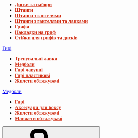
Диски та набори
Штанги
Штанги з гантелями
Штанги з гантелями та лавками
Грифи
Накладки на гриф
Стійки для грифів та дисків
Гирі
Тренувальні лавки
Медболи
Гирі чавунні
Гирі пластикові
Жилети обтяжувачі
Медболи
Гирі
Аксесуари для боксу
Жилети обтяжувачі
Манжети обтяжувачі