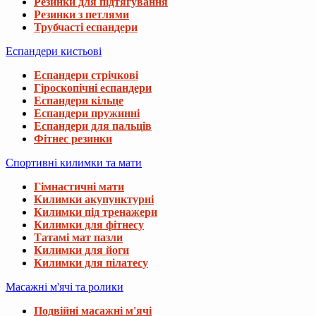
Резинки для підтягування
Резинки з петлями
Трубчасті еспандери
Еспандери кистьові
Еспандери стрічкові
Гіроскопічні еспандери
Еспандери кільце
Еспандери пружинні
Еспандери для пальців
Фітнес резинки
Спортивні килимки та мати
Гімнастичні мати
Килимки акупунктурні
Килимки під тренажери
Килимки для фітнесу
Татамі мат пазли
Килимки для йоги
Килимки для пілатесу
Масажні м'ячі та ролики
Подвійні масажні м'ячі