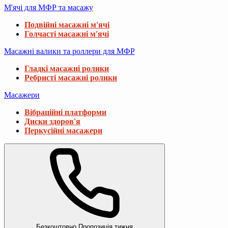
М'ячі для МФР та масажу
Подвійні масажні м'ячі
Голчасті масажні м'ячі
Масажні валики та роллери для МФР
Гладкі масажні ролики
Ребристі масажні ролики
Масажери
Вібраційні платформи
Диски здоров'я
Перкусійні масажери
Безкоштовно
Пропозиція тижня