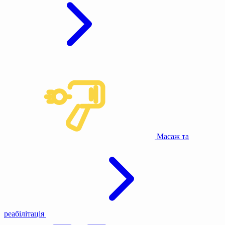
Масаж та
реабілітація