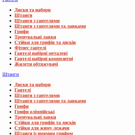
Диски та набори
Штанги
Штанги з гантелями
Штанги з гантелями та лавками
Грифи
Тренувальні лавки
Стійки для грифів та дисків
Фітнес гантелі
Гантелі набірні металеві
Гантелі набірні композитні
Жилети обтяжувачі
Штанги
Диски та набори
Гантелі
Штанги з гантелями
Штанги з гантелями та лавками
Грифи
Грифи олімпійські
Тренувальні лавки
Стійки для грифів та дисків
Стійки для жиму лежачи
Штанги із прямим грифом