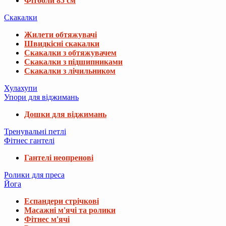
Фітболи 85 см
Скакалки
Жилети обтяжувачі
Швидкісні скакалки
Скакалки з обтяжувачем
Скакалки з підшипниками
Скакалки з лічильником
Хулахупи
Упори для віджимань
Дошки для віджимань
Тренувальні петлі
Фітнес гантелі
Гантелі неопренові
Ролики для преса
Йога
Еспандери стрічкові
Масажні м'ячі та ролики
Фітнес м'ячі