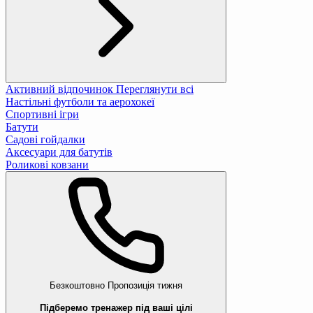
Активний відпочинок
Переглянути всі
Настільні футболи та аерохокеї
Спортивні ігри
Батути
Садові гойдалки
Аксесуари для батутів
Роликові ковзани
Безкоштовно
Пропозиція тижня
Підберемо тренажер під ваші цілі