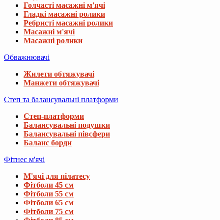
Голчасті масажні м'ячі
Гладкі масажні ролики
Ребристі масажні ролики
Масажні м'ячі
Масажні ролики
Обважнювачі
Жилети обтяжувачі
Манжети обтяжувачі
Степ та балансувальні платформи
Степ-платформи
Балансувальні подушки
Балансувальні півсфери
Баланс борди
Фітнес м'ячі
М'ячі для пілатесу
Фітболи 45 см
Фітболи 55 см
Фітболи 65 см
Фітболи 75 см