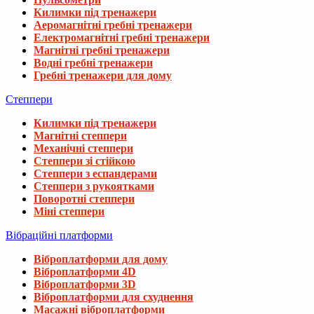
Килимки під тренажери
Аеромагнітні гребні тренажери
Електромагнітні гребні тренажери
Магнітні гребні тренажери
Водні гребні тренажери
Гребні тренажери для дому
Степпери
Килимки під тренажери
Магнітні степпери
Механічні степпери
Степпери зі стійкою
Степпери з еспандерами
Степпери з рукоятками
Поворотні степпери
Міні степпери
Вібраційні платформи
Віброплатформи для дому
Віброплатформи 4D
Віброплатформи 3D
Віброплатформи для схуднення
Масажні віброплатформи