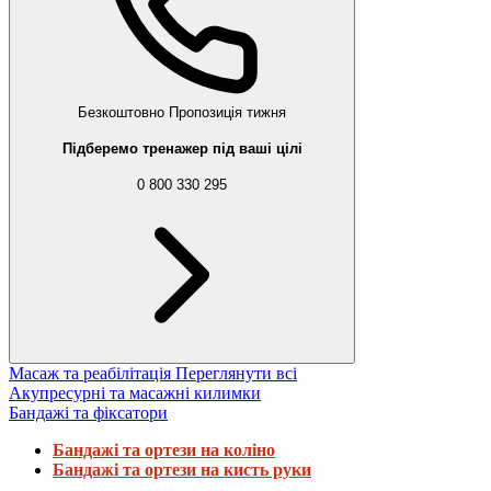
Безкоштовно
Пропозиція тижня
Підберемо тренажер під ваші цілі
0 800 330 295
Масаж та реабілітація
Переглянути всі
Акупресурні та масажні килимки
Бандажі та фіксатори
Бандажі та ортези на коліно
Бандажі та ортези на кисть руки