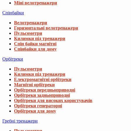
Міні велотренажери
Спінбайки
Велотренажери
Горизонтальні велотренажери
Пульсометри
Килимки під тренажери
Спін байки магнітні
Спінбайки для дому
Орбітреки
Пульсометри
Килимки під тренажери
Електромагнітні орбітреки
Магнітні орбітреки
Орбітреки передньоприводні
Орбітреки задньоприводні
Орбітреки для високих користувачів
Орбітреки генераторні
Орбітреки для дому
Гребні тренажери
Пульсометри