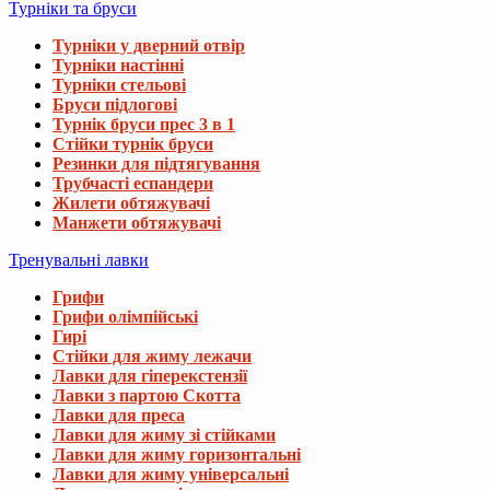
Турніки та бруси
Турніки у дверний отвір
Турніки настінні
Турніки стельові
Бруси підлогові
Турнік бруси прес 3 в 1
Стійки турнік бруси
Резинки для підтягування
Трубчасті еспандери
Жилети обтяжувачі
Манжети обтяжувачі
Тренувальні лавки
Грифи
Грифи олімпійські
Гирі
Стійки для жиму лежачи
Лавки для гіперекстензії
Лавки з партою Скотта
Лавки для преса
Лавки для жиму зі стійками
Лавки для жиму горизонтальні
Лавки для жиму універсальні