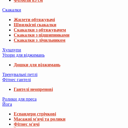
Фітболи 85 см
Скакалки
Жилети обтяжувачі
Швидкісні скакалки
Скакалки з обтяжувачем
Скакалки з підшипниками
Скакалки з лічильником
Хулахупи
Упори для віджимань
Дошки для віджимань
Тренувальні петлі
Фітнес гантелі
Гантелі неопренові
Ролики для преса
Йога
Еспандери стрічкові
Масажні м'ячі та ролики
Фітнес м'ячі