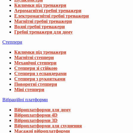
Килимки під тренажери
Аеромагнітні гребні тренажери
Електромагнітні гребні тренажери
Магнітні гребні тренажери
Водні гребні тренажери
Гребні тренажери для дому
Степпери
Килимки під тренажери
Магнітні степпери
Механічні степпери
Степпери зі стійкою
Степпери з еспандерами
Степпери з рукоятками
Поворотні степпери
Міні степпери
Вібраційні платформи
Віброплатформи для дому
Віброплатформи 4D
Віброплатформи 3D
Віброплатформи для схуднення
Масажні віброплатформи