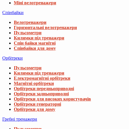
Міні велотренажери
Спінбайки
Велотренажери
Горизонтальні велотренажери
Пульсометри
Килимки під тренажери
Спін байки магнітні
Спінбайки для дому
Орбітреки
Пульсометри
Килимки під тренажери
Електромагнітні орбітреки
Магнітні орбітреки
Орбітреки передньоприводні
Орбітреки задньоприводні
Орбітреки для високих користувачів
Орбітреки генераторні
Орбітреки для дому
Гребні тренажери
Пульсометри