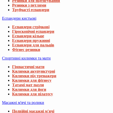
Резинки для підтягування
Резинки з петлями
Трубчасті еспандери
Еспандери кистьові
Еспандери стрічкові
Гіроскопічні еспандери
Еспандери кільце
Еспандери пружинні
Еспандери для пальців
Фітнес резинки
Спортивні килимки та мати
Гімнастичні мати
Килимки акупунктурні
Килимки під тренажери
Килимки для фітнесу
Татамі мат пазли
Килимки для йоги
Килимки для пілатесу
Масажні м'ячі та ролики
Подвійні масажні м'ячі