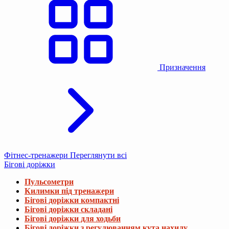
Призначення
Фітнес-тренажери
Переглянути всі
Бігові доріжки
Пульсометри
Килимки під тренажери
Бігові доріжки компактні
Бігові доріжки складані
Бігові доріжки для ходьби
Бігові доріжки з регулюванням кута нахилу