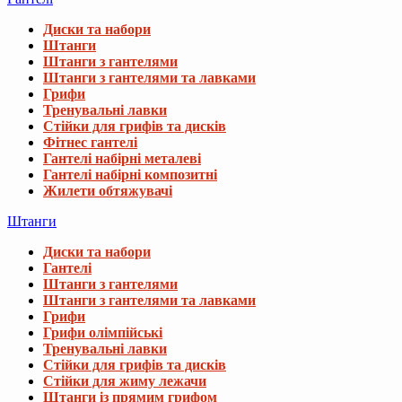
Диски та набори
Штанги
Штанги з гантелями
Штанги з гантелями та лавками
Грифи
Тренувальні лавки
Стійки для грифів та дисків
Фітнес гантелі
Гантелі набірні металеві
Гантелі набірні композитні
Жилети обтяжувачі
Штанги
Диски та набори
Гантелі
Штанги з гантелями
Штанги з гантелями та лавками
Грифи
Грифи олімпійські
Тренувальні лавки
Стійки для грифів та дисків
Стійки для жиму лежачи
Штанги із прямим грифом