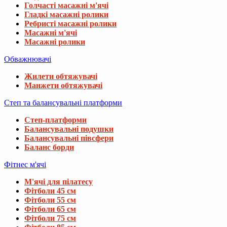
Голчасті масажні м'ячі
Гладкі масажні ролики
Ребристі масажні ролики
Масажні м'ячі
Масажні ролики
Обважнювачі
Жилети обтяжувачі
Манжети обтяжувачі
Степ та балансувальні платформи
Степ-платформи
Балансувальні подушки
Балансувальні півсфери
Баланс борди
Фітнес м'ячі
М'ячі для пілатесу
Фітболи 45 см
Фітболи 55 см
Фітболи 65 см
Фітболи 75 см