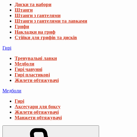
Диски та набори
Штанги
Штанги з гантелями
Штанги з гантелями та лавками
Грифи
Накладки на гриф
Стійки для грифів та дисків
Гирі
Тренувальні лавки
Медболи
Гирі чавунні
Гирі пластикові
Жилети обтяжувачі
Медболи
Гирі
Аксесуари для боксу
Жилети обтяжувачі
Манжети обтяжувачі