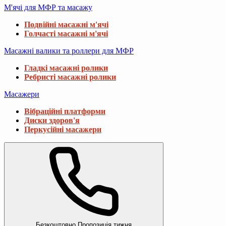
М'ячі для МФР та масажу
Подвійні масажні м'ячі
Голчасті масажні м'ячі
Масажні валики та роллери для МФР
Гладкі масажні ролики
Ребристі масажні ролики
Масажери
Вібраційні платформи
Диски здоров'я
Перкусійні масажери
Безкоштовно
Пропозиція тижня