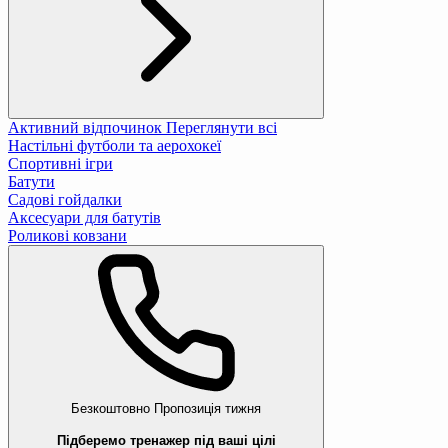
Активний відпочинок
Переглянути всі
Настільні футболи та аерохокеї
Спортивні ігри
Батути
Садові гойдалки
Аксесуари для батутів
Роликові ковзани
Безкоштовно
Пропозиція тижня
Підберемо тренажер під ваші цілі