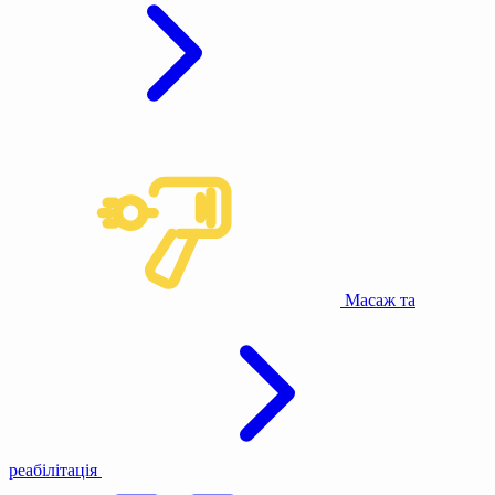
Масаж та
реабілітація