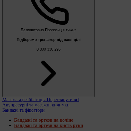
Безкоштовно
Пропозиція тижня
Підберемо тренажер під ваші цілі
0 800 330 295
Масаж та реабілітація
Переглянути всі
Акупресурні та масажні килимки
Бандажі та фіксатори
Бандажі та ортези на коліно
Бандажі та ортези на кисть руки