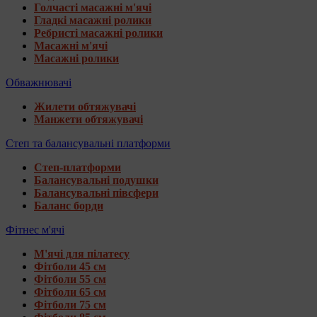
Голчасті масажні м'ячі
Гладкі масажні ролики
Ребристі масажні ролики
Масажні м'ячі
Масажні ролики
Обважнювачі
Жилети обтяжувачі
Манжети обтяжувачі
Степ та балансувальні платформи
Степ-платформи
Балансувальні подушки
Балансувальні півсфери
Баланс борди
Фітнес м'ячі
М'ячі для пілатесу
Фітболи 45 см
Фітболи 55 см
Фітболи 65 см
Фітболи 75 см