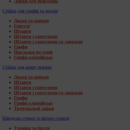
Лавки для присідань
Стійки для грифів та дисків
Диски та набори
Гантелі
Штанги
Штанги з гантелями
Штанги з гантелями та лавками
Грифи
Накладки на гриф
Грифи олімпійські
Стійки для жиму лежачи
Диски та набори
Штанги
Штанги з гантелями
Штанги з гантелями та лавками
Грифи
Грифи олімпійські
Тренувальні лавки
Шведські стінки та фітнес-станції
Турніки та бруси