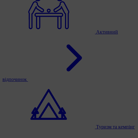
Активний
відпочинок
Туризм та кемпінг