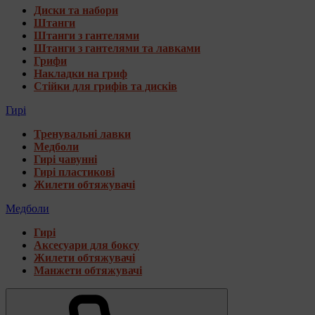
Диски та набори
Штанги
Штанги з гантелями
Штанги з гантелями та лавками
Грифи
Накладки на гриф
Стійки для грифів та дисків
Гирі
Тренувальні лавки
Медболи
Гирі чавунні
Гирі пластикові
Жилети обтяжувачі
Медболи
Гирі
Аксесуари для боксу
Жилети обтяжувачі
Манжети обтяжувачі