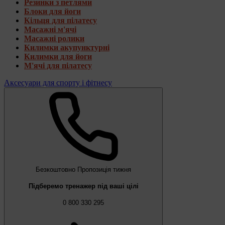
Резинки з петлями
Блоки для йоги
Кільця для пілатесу
Масажні м'ячі
Масажні ролики
Килимки акупунктурні
Килимки для йоги
М'ячі для пілатесу
Аксесуари для спорту і фітнесу
Безкоштовно
Пропозиція тижня
Підберемо тренажер під ваші цілі
0 800 330 295