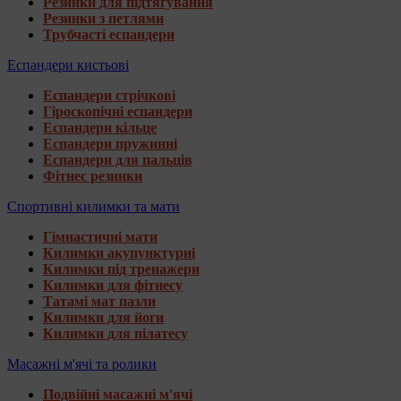
Резинки для підтягування
Резинки з петлями
Трубчасті еспандери
Еспандери кистьові
Еспандери стрічкові
Гіроскопічні еспандери
Еспандери кільце
Еспандери пружинні
Еспандери для пальців
Фітнес резинки
Спортивні килимки та мати
Гімнастичні мати
Килимки акупунктурні
Килимки під тренажери
Килимки для фітнесу
Татамі мат пазли
Килимки для йоги
Килимки для пілатесу
Масажні м'ячі та ролики
Подвійні масажні м'ячі