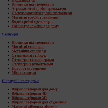
Килимки під тренажери
Аеромагнітні гребні тренажери
Електромагнітні гребні тренажери
Магнітні гребні тренажери
Водні гребні тренажери
Гребні тренажери для дому
Степпери
Килимки під тренажери
Магнітні степпери
Механічні степпери
Степпери зі стійкою
Степпери з еспандерами
Степпери з рукоятками
Поворотні степпери
Міні степпери
Вібраційні платформи
Віброплатформи для дому
Віброплатформи 4D
Віброплатформи 3D
Віброплатформи для схуднення
Масажні віброплатформи