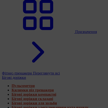
Призначення
Фітнес-тренажери
Переглянути всі
Бігові доріжки
Пульсометри
Килимки під тренажери
Бігові доріжки компактні
Бігові доріжки складані
Бігові доріжки для ходьби
Бігові доріжки з регулюванням кута нахилу