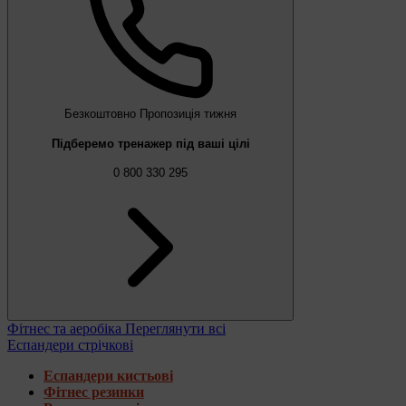
Безкоштовно
Пропозиція тижня
Підберемо тренажер під ваші цілі
0 800 330 295
Фітнес та аеробіка
Переглянути всі
Еспандери стрічкові
Еспандери кистьові
Фітнес резинки