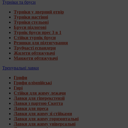
Турніки та бруси
Турніки у дверний отвір
Турніки настінні
Турніки стельові
Бруси підлогові
Турнік бруси прес 3 в 1
Стійки турнік бруси
Резинки для підтягування
Трубчасті еспандери
Жилети обтяжувачі
Манжети обтяжувачі
Тренувальні лавки
Грифи
Грифи олімпійські
Гирі
Стійки для жиму лежачи
Лавки для гіперекстензії
Лавки з партою Скотта
Лавки для преса
Лавки для жиму зі стійками
Лавки для жиму горизонтальні
Лавки для жиму універсальні