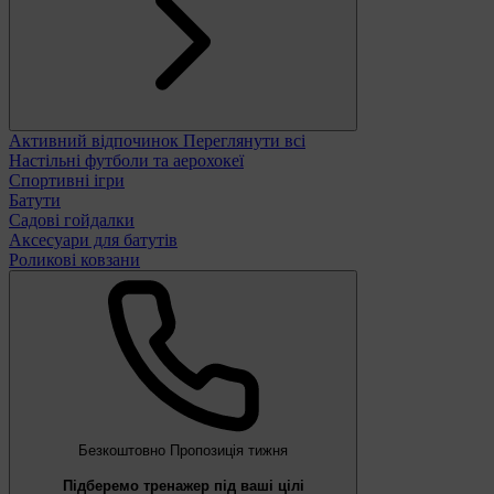
Активний відпочинок
Переглянути всі
Настільні футболи та аерохокеї
Спортивні ігри
Батути
Садові гойдалки
Аксесуари для батутів
Роликові ковзани
Безкоштовно
Пропозиція тижня
Підберемо тренажер під ваші цілі