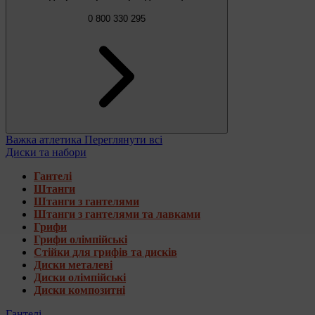
0 800 330 295
Важка атлетика
Переглянути всі
Диски та набори
Гантелі
Штанги
Штанги з гантелями
Штанги з гантелями та лавками
Грифи
Грифи олімпійські
Стійки для грифів та дисків
Диски металеві
Диски олімпійські
Диски композитні
Гантелі