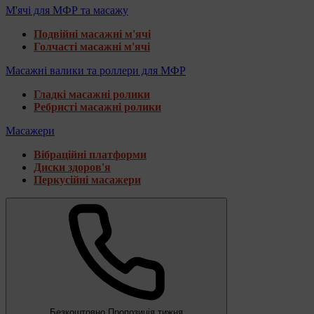
М'ячі для МФР та масажу
Подвійні масажні м'ячі
Голчасті масажні м'ячі
Масажні валики та роллери для МФР
Гладкі масажні ролики
Ребристі масажні ролики
Масажери
Вібраційні платформи
Диски здоров'я
Перкусійні масажери
Безкоштовно
Пропозиція тижня