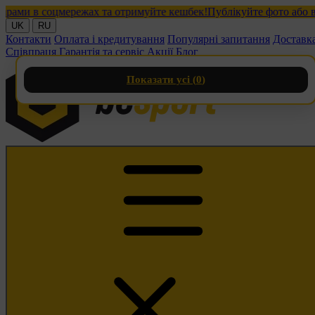
и в соцмережах та отримуйте кешбек!
Публікуйте фото або відео
UK
RU
Контакти
Оплата і кредитування
Популярні запитання
Доставк
Співпраця
Гарантія та сервіс
Акції
Блог
Показати усі (
0
)