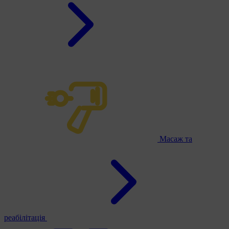
Масаж та
реабілітація