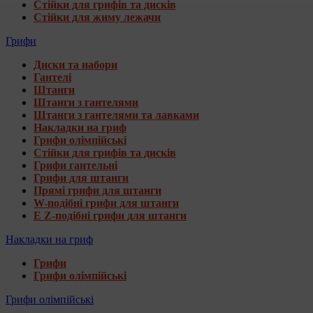
Стійки для грифів та дисків
Стійки для жиму лежачи
Грифи
Диски та набори
Гантелі
Штанги
Штанги з гантелями
Штанги з гантелями та лавками
Накладки на гриф
Грифи олімпійські
Стійки для грифів та дисків
Грифи гантельні
Грифи для штанги
Прямі грифи для штанги
W-подібні грифи для штанги
E Z-подібні грифи для штанги
Накладки на гриф
Грифи
Грифи олімпійські
Грифи олімпійські