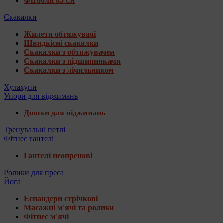
Фітболи 85 см
Скакалки
Жилети обтяжувачі
Швидкісні скакалки
Скакалки з обтяжувачем
Скакалки з підшипниками
Скакалки з лічильником
Хулахупи
Упори для віджимань
Дошки для віджимань
Тренувальні петлі
Фітнес гантелі
Гантелі неопренові
Ролики для преса
Йога
Еспандери стрічкові
Масажні м'ячі та ролики
Фітнес м'ячі