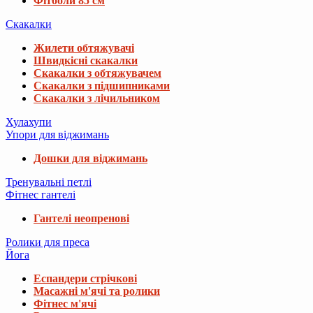
Фітболи 85 см
Скакалки
Жилети обтяжувачі
Швидкісні скакалки
Скакалки з обтяжувачем
Скакалки з підшипниками
Скакалки з лічильником
Хулахупи
Упори для віджимань
Дошки для віджимань
Тренувальні петлі
Фітнес гантелі
Гантелі неопренові
Ролики для преса
Йога
Еспандери стрічкові
Масажні м'ячі та ролики
Фітнес м'ячі