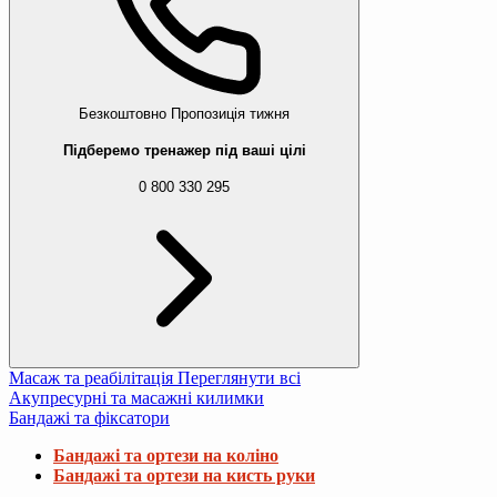
Безкоштовно
Пропозиція тижня
Підберемо тренажер під ваші цілі
0 800 330 295
Масаж та реабілітація
Переглянути всі
Акупресурні та масажні килимки
Бандажі та фіксатори
Бандажі та ортези на коліно
Бандажі та ортези на кисть руки