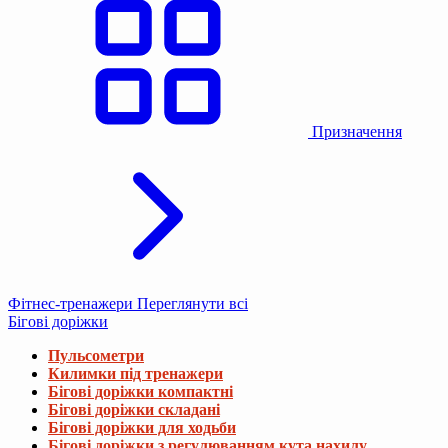
Призначення
Фітнес-тренажери
Переглянути всі
Бігові доріжки
Пульсометри
Килимки під тренажери
Бігові доріжки компактні
Бігові доріжки складані
Бігові доріжки для ходьби
Бігові доріжки з регулюванням кута нахилу