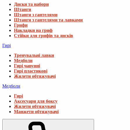
Диски та набори
Штанги
Штанги з гантелями
Штанги з гантелями та лавками
Грифи
Накладки на гриф
Стійки для грифів та дисків
Гирі
Тренувальні лавки
Медболи
Гирі чавунні
Гирі пластикові
Жилети обтяжувачі
Медболи
Гирі
Аксесуари для боксу
Жилети обтяжувачі
Манжети обтяжувачі