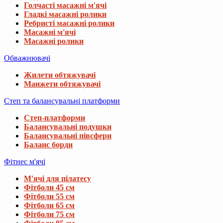
Голчасті масажні м'ячі
Гладкі масажні ролики
Ребристі масажні ролики
Масажні м'ячі
Масажні ролики
Обважнювачі
Жилети обтяжувачі
Манжети обтяжувачі
Степ та балансувальні платформи
Степ-платформи
Балансувальні подушки
Балансувальні півсфери
Баланс борди
Фітнес м'ячі
М'ячі для пілатесу
Фітболи 45 см
Фітболи 55 см
Фітболи 65 см
Фітболи 75 см