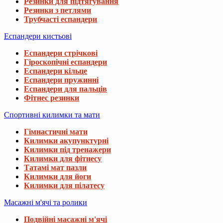
Резинки для підтягування
Резинки з петлями
Трубчасті еспандери
Еспандери кистьові
Еспандери стрічкові
Гіроскопічні еспандери
Еспандери кільце
Еспандери пружинні
Еспандери для пальців
Фітнес резинки
Спортивні килимки та мати
Гімнастичні мати
Килимки акупунктурні
Килимки під тренажери
Килимки для фітнесу
Татамі мат пазли
Килимки для йоги
Килимки для пілатесу
Масажні м'ячі та ролики
Подвійні масажні м'ячі