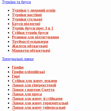
Турніки та бруси
Турніки у дверний отвір
Турніки настінні
Турніки стельові
Бруси підлогові
Турнік бруси прес 3 в 1
Стійки турнік бруси
Резинки для підтягування
Трубчасті еспандери
Жилети обтяжувачі
Манжети обтяжувачі
Тренувальні лавки
Грифи
Грифи олімпійські
Гирі
Стійки для жиму лежачи
Лавки для гіперекстензії
Лавки з партою Скотта
Лавки для преса
Лавки для жиму зі стійками
Лавки для жиму горизонтальні
Лавки для жиму універсальні