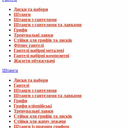
Диски та набори
Штанги
Штанги з гантелями
Штанги з гантелями та лавками
Грифи
Тренувальні лавки
Стійки для грифів та дисків
Фітнес гантелі
Гантелі набірні металеві
Гантелі набірні композитні
Жилети обтяжувачі
Штанги
Диски та набори
Гантелі
Штанги з гантелями
Штанги з гантелями та лавками
Грифи
Грифи олімпійські
Тренувальні лавки
Стійки для грифів та дисків
Стійки для жиму лежачи
Штанги із прямим грифом