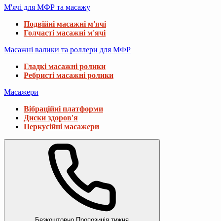
М'ячі для МФР та масажу
Подвійні масажні м'ячі
Голчасті масажні м'ячі
Масажні валики та роллери для МФР
Гладкі масажні ролики
Ребристі масажні ролики
Масажери
Вібраційні платформи
Диски здоров'я
Перкусійні масажери
Безкоштовно
Пропозиція тижня