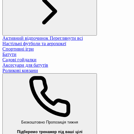
Активний відпочинок
Переглянути всі
Настільні футболи та аерохокеї
Спортивні ігри
Батути
Садові гойдалки
Аксесуари для батутів
Роликові ковзани
Безкоштовно
Пропозиція тижня
Підберемо тренажер під ваші цілі