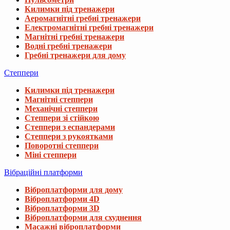
Килимки під тренажери
Аеромагнітні гребні тренажери
Електромагнітні гребні тренажери
Магнітні гребні тренажери
Водні гребні тренажери
Гребні тренажери для дому
Степпери
Килимки під тренажери
Магнітні степпери
Механічні степпери
Степпери зі стійкою
Степпери з еспандерами
Степпери з рукоятками
Поворотні степпери
Міні степпери
Вібраційні платформи
Віброплатформи для дому
Віброплатформи 4D
Віброплатформи 3D
Віброплатформи для схуднення
Масажні віброплатформи