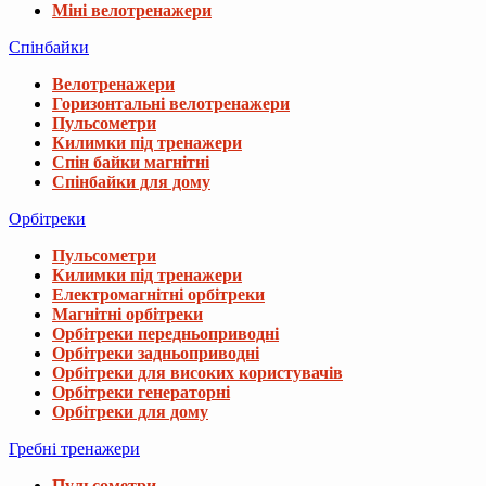
Міні велотренажери
Спінбайки
Велотренажери
Горизонтальні велотренажери
Пульсометри
Килимки під тренажери
Спін байки магнітні
Спінбайки для дому
Орбітреки
Пульсометри
Килимки під тренажери
Електромагнітні орбітреки
Магнітні орбітреки
Орбітреки передньоприводні
Орбітреки задньоприводні
Орбітреки для високих користувачів
Орбітреки генераторні
Орбітреки для дому
Гребні тренажери
Пульсометри