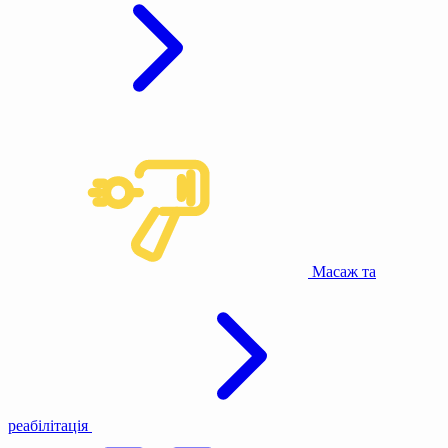
Масаж та
реабілітація