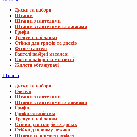
Диски та набори
Штанги
Штанги з гантелями
Штанги з гантелями та лавками
Грифи
Тренувальні лавки
Стійки для грифів та дисків
Фітнес гантелі
Гантелі набірні металеві
Гантелі набірні композитні
Жилети обтяжувачі
Штанги
Диски та набори
Гантелі
Штанги з гантелями
Штанги з гантелями та лавками
Грифи
Грифи олімпійські
Тренувальні лавки
Стійки для грифів та дисків
Стійки для жиму лежачи
Штанги із прямим грифом