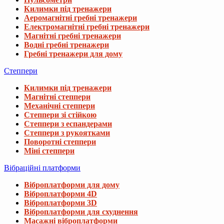
Килимки під тренажери
Аеромагнітні гребні тренажери
Електромагнітні гребні тренажери
Магнітні гребні тренажери
Водні гребні тренажери
Гребні тренажери для дому
Степпери
Килимки під тренажери
Магнітні степпери
Механічні степпери
Степпери зі стійкою
Степпери з еспандерами
Степпери з рукоятками
Поворотні степпери
Міні степпери
Вібраційні платформи
Віброплатформи для дому
Віброплатформи 4D
Віброплатформи 3D
Віброплатформи для схуднення
Масажні віброплатформи