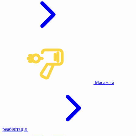
Масаж та
реабілітація