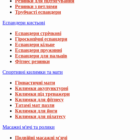
Резинки для підтягування
Резинки з петлями
Трубчасті еспандери
Еспандери кистьові
Еспандери стрічкові
Гіроскопічні еспандери
Еспандери кільце
Еспандери пружинні
Еспандери для пальців
Фітнес резинки
Спортивні килимки та мати
Гімнастичні мати
Килимки акупунктурні
Килимки під тренажери
Килимки для фітнесу
Татамі мат пазли
Килимки для йоги
Килимки для пілатесу
Масажні м'ячі та ролики
Подвійні масажні м'ячі