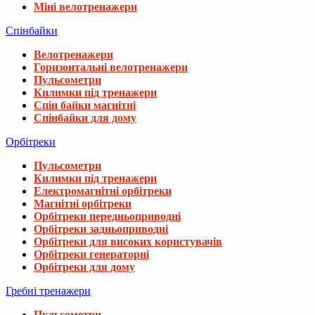
Міні велотренажери
Спінбайки
Велотренажери
Горизонтальні велотренажери
Пульсометри
Килимки під тренажери
Спін байки магнітні
Спінбайки для дому
Орбітреки
Пульсометри
Килимки під тренажери
Електромагнітні орбітреки
Магнітні орбітреки
Орбітреки передньоприводні
Орбітреки задньоприводні
Орбітреки для високих користувачів
Орбітреки генераторні
Орбітреки для дому
Гребні тренажери
Пульсометри