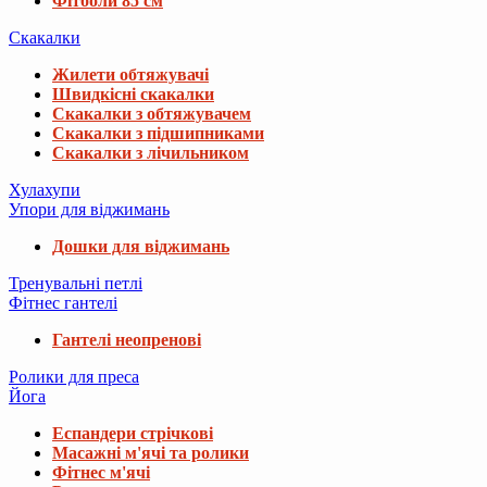
Фітболи 85 см
Скакалки
Жилети обтяжувачі
Швидкісні скакалки
Скакалки з обтяжувачем
Скакалки з підшипниками
Скакалки з лічильником
Хулахупи
Упори для віджимань
Дошки для віджимань
Тренувальні петлі
Фітнес гантелі
Гантелі неопренові
Ролики для преса
Йога
Еспандери стрічкові
Масажні м'ячі та ролики
Фітнес м'ячі