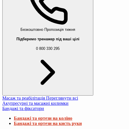
Безкоштовно
Пропозиція тижня
Підберемо тренажер під ваші цілі
0 800 330 295
Масаж та реабілітація
Переглянути всі
Акупресурні та масажні килимки
Бандажі та фіксатори
Бандажі та ортези на коліно
Бандажі та ортези на кисть руки