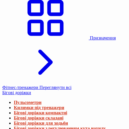
Призначення
Фітнес-тренажери
Переглянути всі
Бігові доріжки
Пульсометри
Килимки під тренажери
Бігові доріжки компактні
Бігові доріжки складані
Бігові доріжки для ходьби
Бігові доріжки з регулюванням кута нахилу