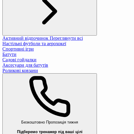
Активний відпочинок
Переглянути всі
Настільні футболи та аерохокеї
Спортивні ігри
Батути
Садові гойдалки
Аксесуари для батутів
Роликові ковзани
Безкоштовно
Пропозиція тижня
Підберемо тренажер під ваші цілі