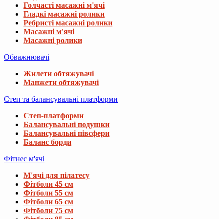
Голчасті масажні м'ячі
Гладкі масажні ролики
Ребристі масажні ролики
Масажні м'ячі
Масажні ролики
Обважнювачі
Жилети обтяжувачі
Манжети обтяжувачі
Степ та балансувальні платформи
Степ-платформи
Балансувальні подушки
Балансувальні півсфери
Баланс борди
Фітнес м'ячі
М'ячі для пілатесу
Фітболи 45 см
Фітболи 55 см
Фітболи 65 см
Фітболи 75 см