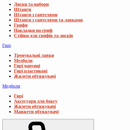
Диски та набори
Штанги
Штанги з гантелями
Штанги з гантелями та лавками
Грифи
Накладки на гриф
Стійки для грифів та дисків
Гирі
Тренувальні лавки
Медболи
Гирі чавунні
Гирі пластикові
Жилети обтяжувачі
Медболи
Гирі
Аксесуари для боксу
Жилети обтяжувачі
Манжети обтяжувачі