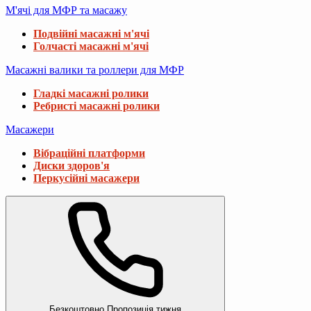
М'ячі для МФР та масажу
Подвійні масажні м'ячі
Голчасті масажні м'ячі
Масажні валики та роллери для МФР
Гладкі масажні ролики
Ребристі масажні ролики
Масажери
Вібраційні платформи
Диски здоров'я
Перкусійні масажери
Безкоштовно
Пропозиція тижня