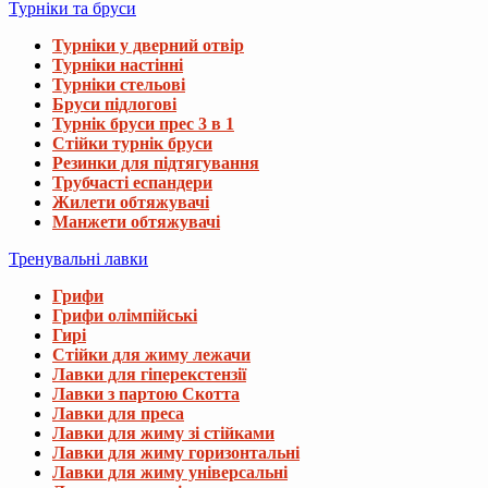
Турніки та бруси
Турніки у дверний отвір
Турніки настінні
Турніки стельові
Бруси підлогові
Турнік бруси прес 3 в 1
Стійки турнік бруси
Резинки для підтягування
Трубчасті еспандери
Жилети обтяжувачі
Манжети обтяжувачі
Тренувальні лавки
Грифи
Грифи олімпійські
Гирі
Стійки для жиму лежачи
Лавки для гіперекстензії
Лавки з партою Скотта
Лавки для преса
Лавки для жиму зі стійками
Лавки для жиму горизонтальні
Лавки для жиму універсальні