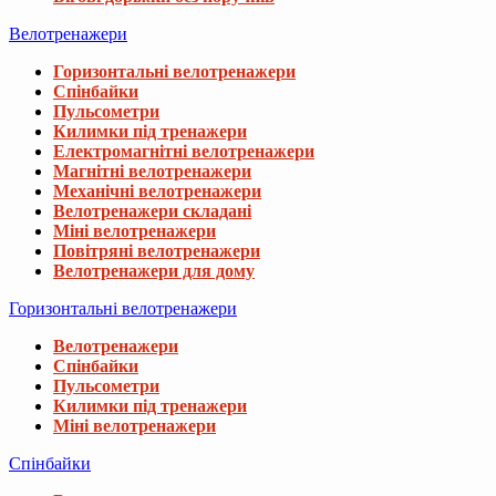
Велотренажери
Горизонтальні велотренажери
Спінбайки
Пульсометри
Килимки під тренажери
Електромагнітні велотренажери
Магнітні велотренажери
Механічні велотренажери
Велотренажери складані
Міні велотренажери
Повітряні велотренажери
Велотренажери для дому
Горизонтальні велотренажери
Велотренажери
Спінбайки
Пульсометри
Килимки під тренажери
Міні велотренажери
Спінбайки