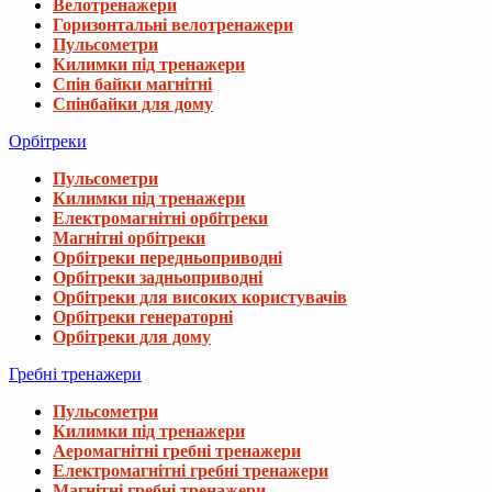
Велотренажери
Горизонтальні велотренажери
Пульсометри
Килимки під тренажери
Спін байки магнітні
Спінбайки для дому
Орбітреки
Пульсометри
Килимки під тренажери
Електромагнітні орбітреки
Магнітні орбітреки
Орбітреки передньоприводні
Орбітреки задньоприводні
Орбітреки для високих користувачів
Орбітреки генераторні
Орбітреки для дому
Гребні тренажери
Пульсометри
Килимки під тренажери
Аеромагнітні гребні тренажери
Електромагнітні гребні тренажери
Магнітні гребні тренажери