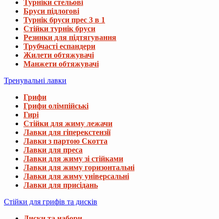
Турніки стельові
Бруси підлогові
Турнік бруси прес 3 в 1
Стійки турнік бруси
Резинки для підтягування
Трубчасті еспандери
Жилети обтяжувачі
Манжети обтяжувачі
Тренувальні лавки
Грифи
Грифи олімпійські
Гирі
Стійки для жиму лежачи
Лавки для гіперекстензії
Лавки з партою Скотта
Лавки для преса
Лавки для жиму зі стійками
Лавки для жиму горизонтальні
Лавки для жиму універсальні
Лавки для присідань
Стійки для грифів та дисків
Диски та набори