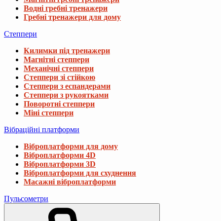
Водні гребні тренажери
Гребні тренажери для дому
Степпери
Килимки під тренажери
Магнітні степпери
Механічні степпери
Степпери зі стійкою
Степпери з еспандерами
Степпери з рукоятками
Поворотні степпери
Міні степпери
Вібраційні платформи
Віброплатформи для дому
Віброплатформи 4D
Віброплатформи 3D
Віброплатформи для схуднення
Масажні віброплатформи
Пульсометри