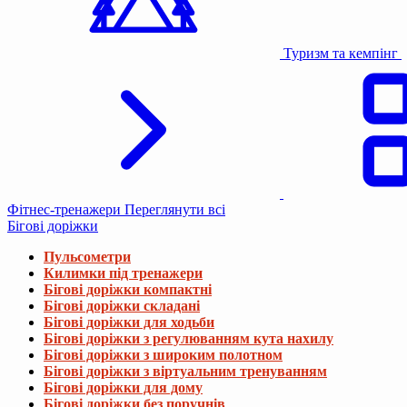
Туризм та кемпінг
Фітнес-тренажери
Переглянути всі
Бігові доріжки
Пульсометри
Килимки під тренажери
Бігові доріжки компактні
Бігові доріжки складані
Бігові доріжки для ходьби
Бігові доріжки з регулюванням кута нахилу
Бігові доріжки з широким полотном
Бігові доріжки з віртуальним тренуванням
Бігові доріжки для дому
Бігові доріжки без поручнів