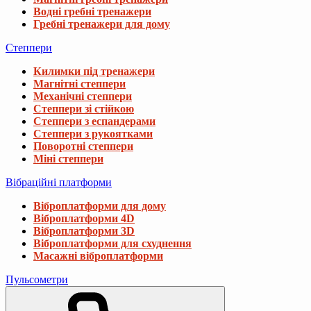
Водні гребні тренажери
Гребні тренажери для дому
Степпери
Килимки під тренажери
Магнітні степпери
Механічні степпери
Степпери зі стійкою
Степпери з еспандерами
Степпери з рукоятками
Поворотні степпери
Міні степпери
Вібраційні платформи
Віброплатформи для дому
Віброплатформи 4D
Віброплатформи 3D
Віброплатформи для схуднення
Масажні віброплатформи
Пульсометри