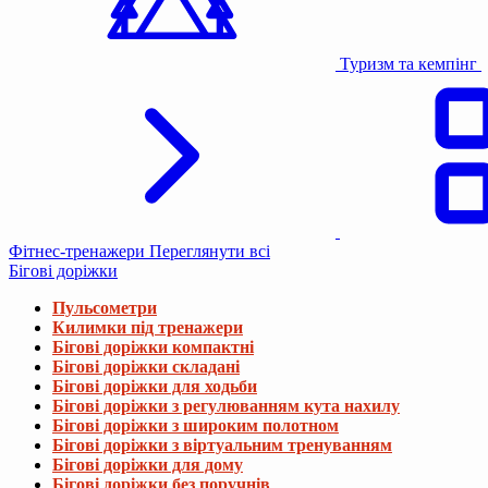
Туризм та кемпінг
Фітнес-тренажери
Переглянути всі
Бігові доріжки
Пульсометри
Килимки під тренажери
Бігові доріжки компактні
Бігові доріжки складані
Бігові доріжки для ходьби
Бігові доріжки з регулюванням кута нахилу
Бігові доріжки з широким полотном
Бігові доріжки з віртуальним тренуванням
Бігові доріжки для дому
Бігові доріжки без поручнів