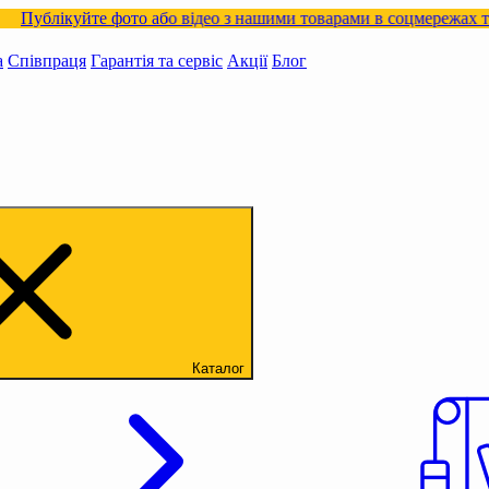
йте фото або відео з нашими товарами в соцмережах та отримуй
а
Співпраця
Гарантія та сервіс
Акції
Блог
Каталог