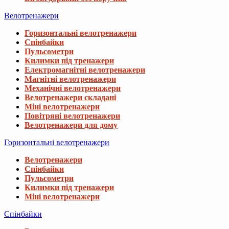
Велотренажери
Горизонтальні велотренажери
Спінбайки
Пульсометри
Килимки під тренажери
Електромагнітні велотренажери
Магнітні велотренажери
Механічні велотренажери
Велотренажери складані
Міні велотренажери
Повітряні велотренажери
Велотренажери для дому
Горизонтальні велотренажери
Велотренажери
Спінбайки
Пульсометри
Килимки під тренажери
Міні велотренажери
Спінбайки