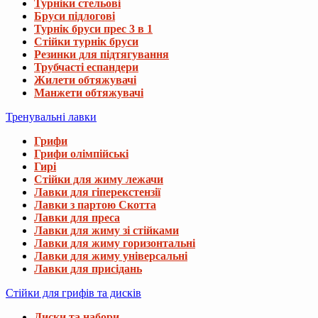
Турніки стельові
Бруси підлогові
Турнік бруси прес 3 в 1
Стійки турнік бруси
Резинки для підтягування
Трубчасті еспандери
Жилети обтяжувачі
Манжети обтяжувачі
Тренувальні лавки
Грифи
Грифи олімпійські
Гирі
Стійки для жиму лежачи
Лавки для гіперекстензії
Лавки з партою Скотта
Лавки для преса
Лавки для жиму зі стійками
Лавки для жиму горизонтальні
Лавки для жиму універсальні
Лавки для присідань
Стійки для грифів та дисків
Диски та набори