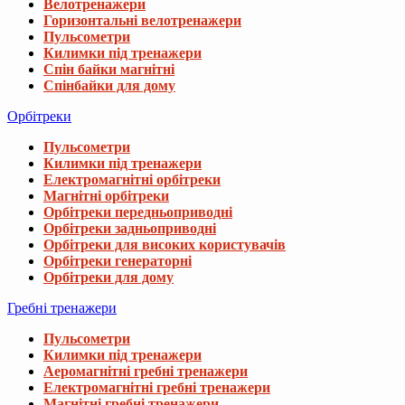
Велотренажери
Горизонтальні велотренажери
Пульсометри
Килимки під тренажери
Спін байки магнітні
Спінбайки для дому
Орбітреки
Пульсометри
Килимки під тренажери
Електромагнітні орбітреки
Магнітні орбітреки
Орбітреки передньоприводні
Орбітреки задньоприводні
Орбітреки для високих користувачів
Орбітреки генераторні
Орбітреки для дому
Гребні тренажери
Пульсометри
Килимки під тренажери
Аеромагнітні гребні тренажери
Електромагнітні гребні тренажери
Магнітні гребні тренажери