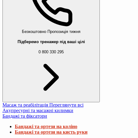
Безкоштовно
Пропозиція тижня
Підберемо тренажер під ваші цілі
0 800 330 295
Масаж та реабілітація
Переглянути всі
Акупресурні та масажні килимки
Бандажі та фіксатори
Бандажі та ортези на коліно
Бандажі та ортези на кисть руки