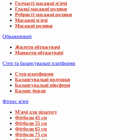
Голчасті масажні м'ячі
Гладкі масажні ролики
Ребристі масажні ролики
Масажні м'ячі
Масажні ролики
Обважнювачі
Жилети обтяжувачі
Манжети обтяжувачі
Степ та балансувальні платформи
Степ-платформи
Балансувальні подушки
Балансувальні півсфери
Баланс борди
Фітнес м'ячі
М'ячі для пілатесу
Фітболи 45 см
Фітболи 55 см
Фітболи 65 см
Фітболи 75 см