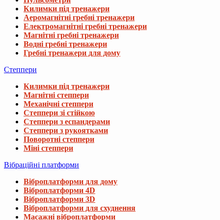
Килимки під тренажери
Аеромагнітні гребні тренажери
Електромагнітні гребні тренажери
Магнітні гребні тренажери
Водні гребні тренажери
Гребні тренажери для дому
Степпери
Килимки під тренажери
Магнітні степпери
Механічні степпери
Степпери зі стійкою
Степпери з еспандерами
Степпери з рукоятками
Поворотні степпери
Міні степпери
Вібраційні платформи
Віброплатформи для дому
Віброплатформи 4D
Віброплатформи 3D
Віброплатформи для схуднення
Масажні віброплатформи