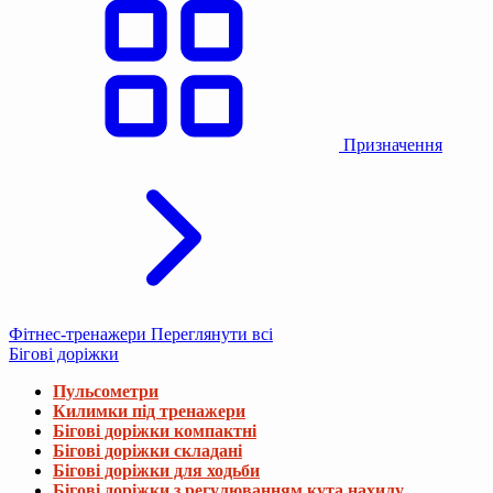
Призначення
Фітнес-тренажери
Переглянути всі
Бігові доріжки
Пульсометри
Килимки під тренажери
Бігові доріжки компактні
Бігові доріжки складані
Бігові доріжки для ходьби
Бігові доріжки з регулюванням кута нахилу