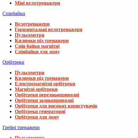
Міні велотренажери
Спінбайки
Велотренажери
Горизонтальні велотренажери
Пульсометри
Килимки під тренажери
Спін байки магнітні
Спінбайки для дому
Орбітреки
Пульсометри
Килимки під тренажери
Електромагнітні орбітреки
Магнітні орбітреки
Орбітреки передньоприводні
Орбітреки задньоприводні
Орбітреки для високих користувачів
Орбітреки генераторні
Орбітреки для дому
Гребні тренажери
Пульсометри