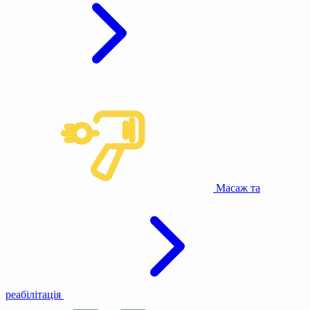
Масаж та
реабілітація