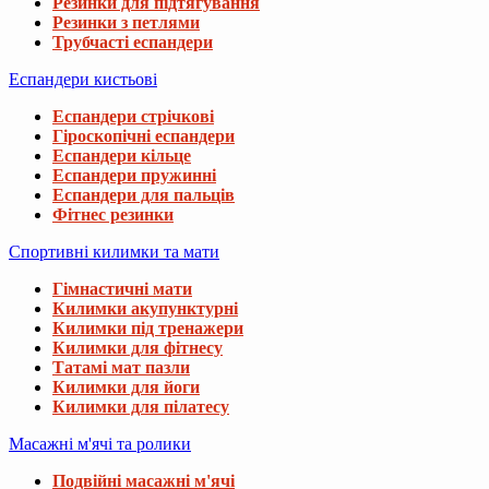
Резинки для підтягування
Резинки з петлями
Трубчасті еспандери
Еспандери кистьові
Еспандери стрічкові
Гіроскопічні еспандери
Еспандери кільце
Еспандери пружинні
Еспандери для пальців
Фітнес резинки
Спортивні килимки та мати
Гімнастичні мати
Килимки акупунктурні
Килимки під тренажери
Килимки для фітнесу
Татамі мат пазли
Килимки для йоги
Килимки для пілатесу
Масажні м'ячі та ролики
Подвійні масажні м'ячі