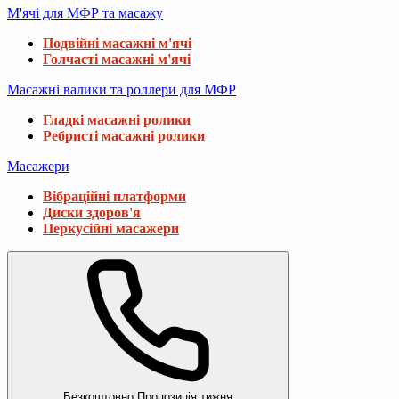
М'ячі для МФР та масажу
Подвійні масажні м'ячі
Голчасті масажні м'ячі
Масажні валики та роллери для МФР
Гладкі масажні ролики
Ребристі масажні ролики
Масажери
Вібраційні платформи
Диски здоров'я
Перкусійні масажери
Безкоштовно
Пропозиція тижня