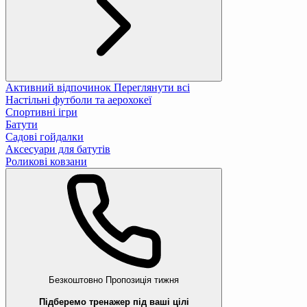
Активний відпочинок
Переглянути всі
Настільні футболи та аерохокеї
Спортивні ігри
Батути
Садові гойдалки
Аксесуари для батутів
Роликові ковзани
Безкоштовно
Пропозиція тижня
Підберемо тренажер під ваші цілі