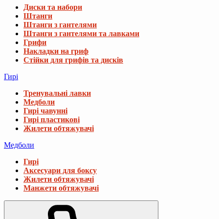
Диски та набори
Штанги
Штанги з гантелями
Штанги з гантелями та лавками
Грифи
Накладки на гриф
Стійки для грифів та дисків
Гирі
Тренувальні лавки
Медболи
Гирі чавунні
Гирі пластикові
Жилети обтяжувачі
Медболи
Гирі
Аксесуари для боксу
Жилети обтяжувачі
Манжети обтяжувачі