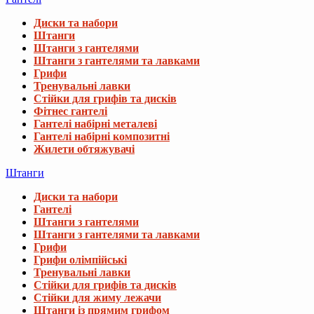
Диски та набори
Штанги
Штанги з гантелями
Штанги з гантелями та лавками
Грифи
Тренувальні лавки
Стійки для грифів та дисків
Фітнес гантелі
Гантелі набірні металеві
Гантелі набірні композитні
Жилети обтяжувачі
Штанги
Диски та набори
Гантелі
Штанги з гантелями
Штанги з гантелями та лавками
Грифи
Грифи олімпійські
Тренувальні лавки
Стійки для грифів та дисків
Стійки для жиму лежачи
Штанги із прямим грифом