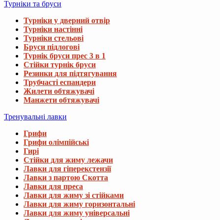
Турніки та бруси
Турніки у дверний отвір
Турніки настінні
Турніки стельові
Бруси підлогові
Турнік бруси прес 3 в 1
Стійки турнік бруси
Резинки для підтягування
Трубчасті еспандери
Жилети обтяжувачі
Манжети обтяжувачі
Тренувальні лавки
Грифи
Грифи олімпійські
Гирі
Стійки для жиму лежачи
Лавки для гіперекстензії
Лавки з партою Скотта
Лавки для преса
Лавки для жиму зі стійками
Лавки для жиму горизонтальні
Лавки для жиму універсальні