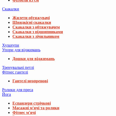
Фітболи 85 см
Скакалки
Жилети обтяжувачі
Швидкісні скакалки
Скакалки з обтяжувачем
Скакалки з підшипниками
Скакалки з лічильником
Хулахупи
Упори для віджимань
Дошки для віджимань
Тренувальні петлі
Фітнес гантелі
Гантелі неопренові
Ролики для преса
Йога
Еспандери стрічкові
Масажні м'ячі та ролики
Фітнес м'ячі