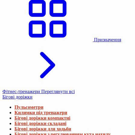
Призначення
Фітнес-тренажери
Переглянути всі
Бігові доріжки
Пульсометри
Килимки під тренажери
Бігові доріжки компактні
Бігові доріжки складані
Бігові доріжки для ходьби
Бігові доріжки з регулюванням кута нахилу