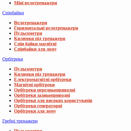
Міні велотренажери
Спінбайки
Велотренажери
Горизонтальні велотренажери
Пульсометри
Килимки під тренажери
Спін байки магнітні
Спінбайки для дому
Орбітреки
Пульсометри
Килимки під тренажери
Електромагнітні орбітреки
Магнітні орбітреки
Орбітреки передньоприводні
Орбітреки задньоприводні
Орбітреки для високих користувачів
Орбітреки генераторні
Орбітреки для дому
Гребні тренажери
Пульсометри