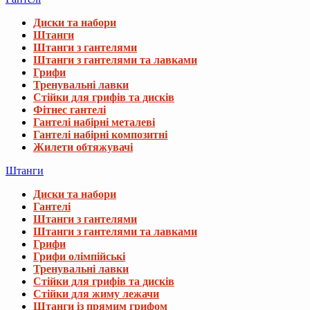
Диски та набори
Штанги
Штанги з гантелями
Штанги з гантелями та лавками
Грифи
Тренувальні лавки
Стійки для грифів та дисків
Фітнес гантелі
Гантелі набірні металеві
Гантелі набірні композитні
Жилети обтяжувачі
Штанги
Диски та набори
Гантелі
Штанги з гантелями
Штанги з гантелями та лавками
Грифи
Грифи олімпійські
Тренувальні лавки
Стійки для грифів та дисків
Стійки для жиму лежачи
Штанги із прямим грифом