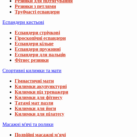
Резинки для підтягування
Резинки з петлями
Трубчасті еспандери
Еспандери кистьові
Еспандери стрічкові
Гіроскопічні еспандери
Еспандери кільце
Еспандери пружинні
Еспандери для пальців
Фітнес резинки
Спортивні килимки та мати
Гімнастичні мати
Килимки акупунктурні
Килимки під тренажери
Килимки для фітнесу
Татамі мат пазли
Килимки для йоги
Килимки для пілатесу
Масажні м'ячі та ролики
Подвійні масажні м'ячі