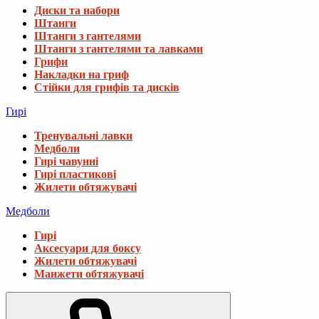
Диски та набори
Штанги
Штанги з гантелями
Штанги з гантелями та лавками
Грифи
Накладки на гриф
Стійки для грифів та дисків
Гирі
Тренувальні лавки
Медболи
Гирі чавунні
Гирі пластикові
Жилети обтяжувачі
Медболи
Гирі
Аксесуари для боксу
Жилети обтяжувачі
Манжети обтяжувачі