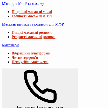
М'ячі для МФР та масажу
Подвійні масажні м'ячі
Голчасті масажні м'ячі
Масажні валики та роллери для МФР
Гладкі масажні ролики
Ребристі масажні ролики
Масажери
Вібраційні платформи
Диски здоров'я
Перкусійні масажери
Безкоштовно
Пропозиція тижня