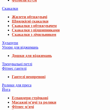
Фітболи 85 см
Скакалки
Жилети обтяжувачі
Швидкісні скакалки
Скакалки з обтяжувачем
Скакалки з підшипниками
Скакалки з лічильником
Хулахупи
Упори для віджимань
Дошки для віджимань
Тренувальні петлі
Фітнес гантелі
Гантелі неопренові
Ролики для преса
Йога
Еспандери стрічкові
Масажні м'ячі та ролики
Фітнес м'ячі