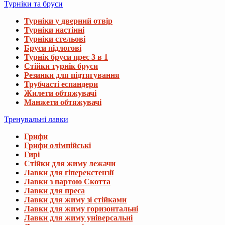
Турніки та бруси
Турніки у дверний отвір
Турніки настінні
Турніки стельові
Бруси підлогові
Турнік бруси прес 3 в 1
Стійки турнік бруси
Резинки для підтягування
Трубчасті еспандери
Жилети обтяжувачі
Манжети обтяжувачі
Тренувальні лавки
Грифи
Грифи олімпійські
Гирі
Стійки для жиму лежачи
Лавки для гіперекстензії
Лавки з партою Скотта
Лавки для преса
Лавки для жиму зі стійками
Лавки для жиму горизонтальні
Лавки для жиму універсальні