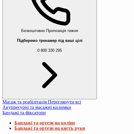
Безкоштовно
Пропозиція тижня
Підберемо тренажер під ваші цілі
0 800 330 295
Масаж та реабілітація
Переглянути всі
Акупресурні та масажні килимки
Бандажі та фіксатори
Бандажі та ортези на коліно
Бандажі та ортези на кисть руки