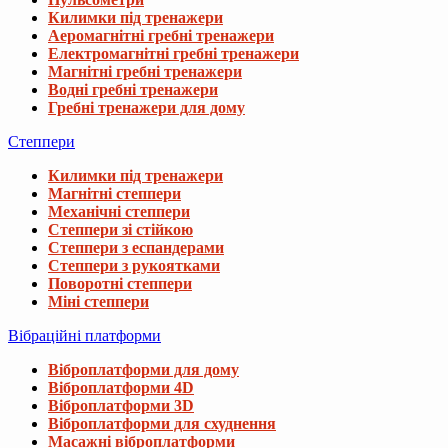
Килимки під тренажери
Аеромагнітні гребні тренажери
Електромагнітні гребні тренажери
Магнітні гребні тренажери
Водні гребні тренажери
Гребні тренажери для дому
Степпери
Килимки під тренажери
Магнітні степпери
Механічні степпери
Степпери зі стійкою
Степпери з еспандерами
Степпери з рукоятками
Поворотні степпери
Міні степпери
Вібраційні платформи
Віброплатформи для дому
Віброплатформи 4D
Віброплатформи 3D
Віброплатформи для схуднення
Масажні віброплатформи