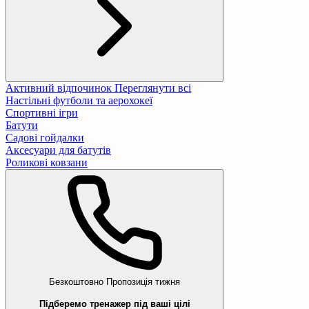
Активний відпочинок
Переглянути всі
Настільні футболи та аерохокеї
Спортивні ігри
Батути
Садові гойдалки
Аксесуари для батутів
Роликові ковзани
Безкоштовно
Пропозиція тижня
Підберемо тренажер під ваші цілі