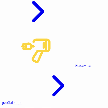
Масаж та
реабілітація