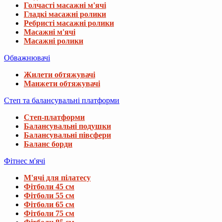
Голчасті масажні м'ячі
Гладкі масажні ролики
Ребристі масажні ролики
Масажні м'ячі
Масажні ролики
Обважнювачі
Жилети обтяжувачі
Манжети обтяжувачі
Степ та балансувальні платформи
Степ-платформи
Балансувальні подушки
Балансувальні півсфери
Баланс борди
Фітнес м'ячі
М'ячі для пілатесу
Фітболи 45 см
Фітболи 55 см
Фітболи 65 см
Фітболи 75 см