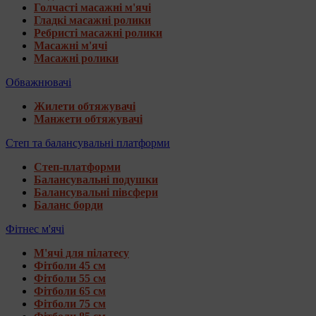
Голчасті масажні м'ячі
Гладкі масажні ролики
Ребристі масажні ролики
Масажні м'ячі
Масажні ролики
Обважнювачі
Жилети обтяжувачі
Манжети обтяжувачі
Степ та балансувальні платформи
Степ-платформи
Балансувальні подушки
Балансувальні півсфери
Баланс борди
Фітнес м'ячі
М'ячі для пілатесу
Фітболи 45 см
Фітболи 55 см
Фітболи 65 см
Фітболи 75 см