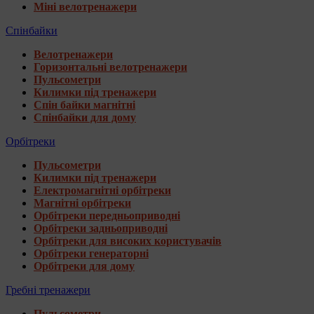
Міні велотренажери
Спінбайки
Велотренажери
Горизонтальні велотренажери
Пульсометри
Килимки під тренажери
Спін байки магнітні
Спінбайки для дому
Орбітреки
Пульсометри
Килимки під тренажери
Електромагнітні орбітреки
Магнітні орбітреки
Орбітреки передньоприводні
Орбітреки задньоприводні
Орбітреки для високих користувачів
Орбітреки генераторні
Орбітреки для дому
Гребні тренажери
Пульсометри