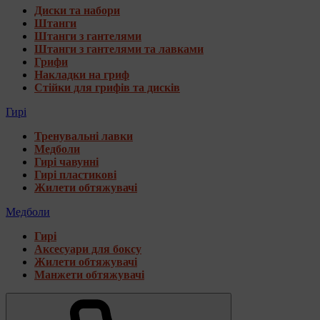
Диски та набори
Штанги
Штанги з гантелями
Штанги з гантелями та лавками
Грифи
Накладки на гриф
Стійки для грифів та дисків
Гирі
Тренувальні лавки
Медболи
Гирі чавунні
Гирі пластикові
Жилети обтяжувачі
Медболи
Гирі
Аксесуари для боксу
Жилети обтяжувачі
Манжети обтяжувачі