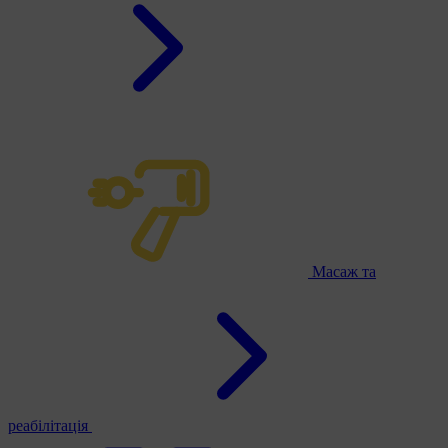
Масаж та
реабілітація