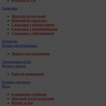
Фітболи 85 см
Скакалки
Жилети обтяжувачі
Швидкісні скакалки
Скакалки з обтяжувачем
Скакалки з підшипниками
Скакалки з лічильником
Хулахупи
Упори для віджимань
Дошки для віджимань
Тренувальні петлі
Фітнес гантелі
Гантелі неопренові
Ролики для преса
Йога
Еспандери стрічкові
Масажні м'ячі та ролики
Фітнес м'ячі