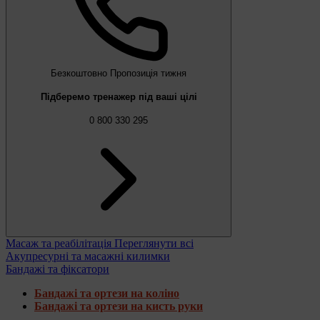
Безкоштовно
Пропозиція тижня
Підберемо тренажер під ваші цілі
0 800 330 295
Масаж та реабілітація
Переглянути всі
Акупресурні та масажні килимки
Бандажі та фіксатори
Бандажі та ортези на коліно
Бандажі та ортези на кисть руки