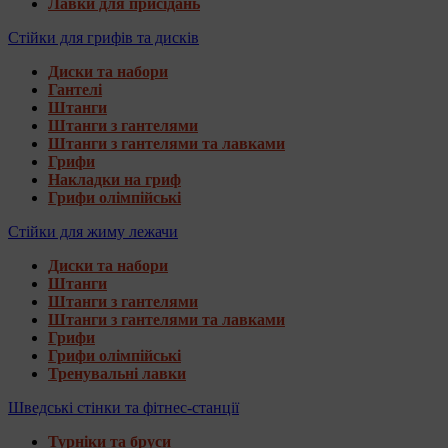
Лавки для присідань
Стійки для грифів та дисків
Диски та набори
Гантелі
Штанги
Штанги з гантелями
Штанги з гантелями та лавками
Грифи
Накладки на гриф
Грифи олімпійські
Стійки для жиму лежачи
Диски та набори
Штанги
Штанги з гантелями
Штанги з гантелями та лавками
Грифи
Грифи олімпійські
Тренувальні лавки
Шведські стінки та фітнес-станції
Турніки та бруси