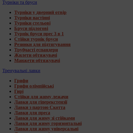
Турніки та бруси
Турніки у дверний отвір
Турніки настінні
Турніки стельові
Бруси підлогові
Турнік бруси прес 3 в 1
Стійки турнік бруси
Резинки для підтягування
Трубчасті еспандери
Жилети обтяжувачі
Манжети обтяжувачі
Тренувальні лавки
Грифи
Грифи олімпійські
Гирі
Стійки для жиму лежачи
Лавки для гіперекстензії
Лавки з партою Скотта
Лавки для преса
Лавки для жиму зі стійками
Лавки для жиму горизонтальні
Лавки для жиму універсальні