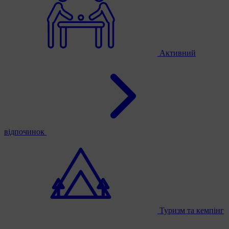
Активний
відпочинок
Туризм та кемпінг