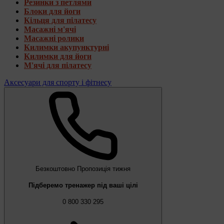
Резинки з петлями
Блоки для йоги
Кільця для пілатесу
Масажні м'ячі
Масажні ролики
Килимки акупунктурні
Килимки для йоги
М'ячі для пілатесу
Аксесуари для спорту і фітнесу
Безкоштовно
Пропозиція тижня
Підберемо тренажер під ваші цілі
0 800 330 295