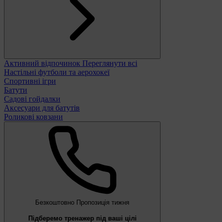
Активний відпочинок
Переглянути всі
Настільні футболи та аерохокеї
Спортивні ігри
Батути
Садові гойдалки
Аксесуари для батутів
Роликові ковзани
Безкоштовно
Пропозиція тижня
Підберемо тренажер під ваші цілі