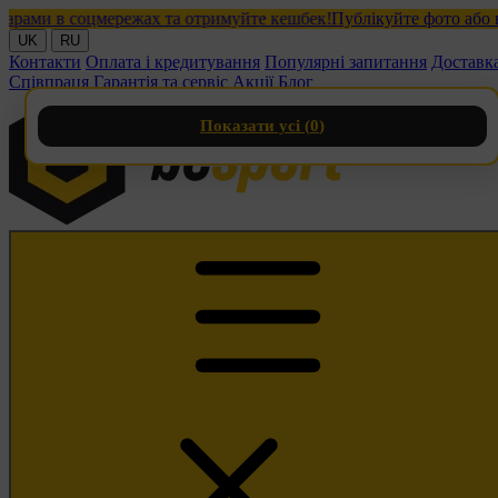
и в соцмережах та отримуйте кешбек!
Публікуйте фото або відео
UK
RU
Контакти
Оплата і кредитування
Популярні запитання
Доставк
Співпраця
Гарантія та сервіс
Акції
Блог
Показати усі (
0
)