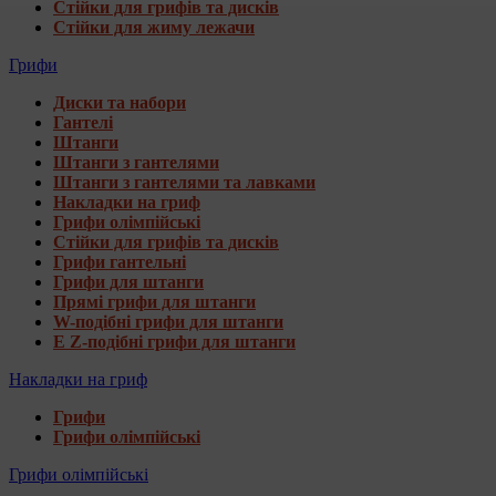
Стійки для грифів та дисків
Стійки для жиму лежачи
Грифи
Диски та набори
Гантелі
Штанги
Штанги з гантелями
Штанги з гантелями та лавками
Накладки на гриф
Грифи олімпійські
Стійки для грифів та дисків
Грифи гантельні
Грифи для штанги
Прямі грифи для штанги
W-подібні грифи для штанги
E Z-подібні грифи для штанги
Накладки на гриф
Грифи
Грифи олімпійські
Грифи олімпійські