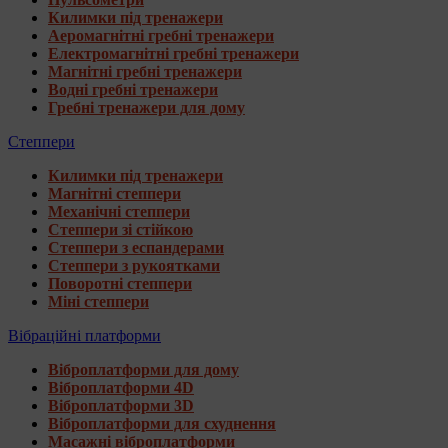
Килимки під тренажери
Аеромагнітні гребні тренажери
Електромагнітні гребні тренажери
Магнітні гребні тренажери
Водні гребні тренажери
Гребні тренажери для дому
Степпери
Килимки під тренажери
Магнітні степпери
Механічні степпери
Степпери зі стійкою
Степпери з еспандерами
Степпери з рукоятками
Поворотні степпери
Міні степпери
Вібраційні платформи
Віброплатформи для дому
Віброплатформи 4D
Віброплатформи 3D
Віброплатформи для схуднення
Масажні віброплатформи