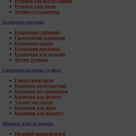
Резинки для підтягування
Резинки з петлями
Трубчасті еспандери
Еспандери кистьові
Еспандери стрічкові
Гіроскопічні еспандери
Еспандери кільце
Еспандери пружинні
Еспандери для пальців
Фітнес резинки
Спортивні килимки та мати
Гімнастичні мати
Килимки акупунктурні
Килимки під тренажери
Килимки для фітнесу
Татамі мат пазли
Килимки для йоги
Килимки для пілатесу
Масажні м'ячі та ролики
Подвійні масажні м'ячі