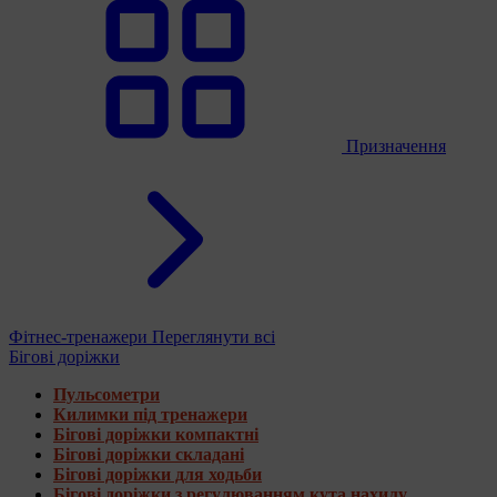
Призначення
Фітнес-тренажери
Переглянути всі
Бігові доріжки
Пульсометри
Килимки під тренажери
Бігові доріжки компактні
Бігові доріжки складані
Бігові доріжки для ходьби
Бігові доріжки з регулюванням кута нахилу