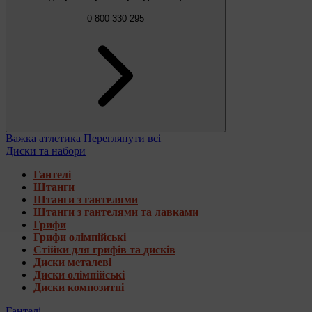
0 800 330 295
Важка атлетика
Переглянути всі
Диски та набори
Гантелі
Штанги
Штанги з гантелями
Штанги з гантелями та лавками
Грифи
Грифи олімпійські
Стійки для грифів та дисків
Диски металеві
Диски олімпійські
Диски композитні
Гантелі