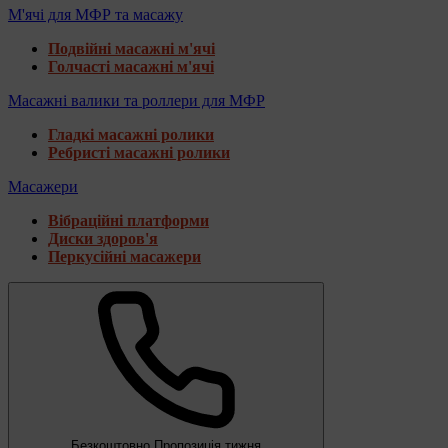
М'ячі для МФР та масажу
Подвійні масажні м'ячі
Голчасті масажні м'ячі
Масажні валики та роллери для МФР
Гладкі масажні ролики
Ребристі масажні ролики
Масажери
Вібраційні платформи
Диски здоров'я
Перкусійні масажери
Безкоштовно
Пропозиція тижня