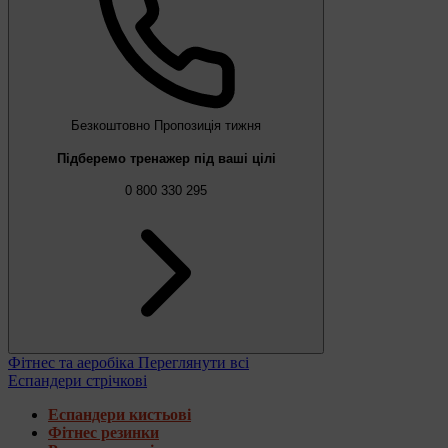
Безкоштовно
Пропозиція тижня
Підберемо тренажер під ваші цілі
0 800 330 295
Фітнес та аеробіка
Переглянути всі
Еспандери стрічкові
Еспандери кистьові
Фітнес резинки