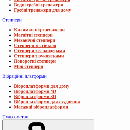
1 748 ₴
Водні гребні тренажери
2 028 ₴
Гребні тренажери для дому
Степпери
Хулахуп Gymtek з масажером 100см чорни
Килимки під тренажери
1 248 ₴
1 526 ₴
Магнітні степпери
Механічні степпери
Степпери зі стійкою
Хулахуп Hop-Sport HS-080HH з масажером
Степпери з еспандерами
Степпери з рукоятками
1 898 ₴
2 776 ₴
Поворотні степпери
Міні степпери
Вібраційні платформи
Хулахуп Gymtek з масажером 95,5см
828 ₴
1 222 ₴
Віброплатформи для дому
Віброплатформи 4D
Віброплатформи 3D
Віброплатформи для схуднення
Масажні віброплатформи
Пульсометри