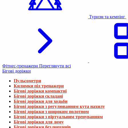
Туризм та кемпінг
Фітнес-тренажери
Переглянути всі
Бігові доріжки
Пульсометри
Килимки під тренажери
Бігові доріжки компактні
Бігові доріжки складані
Бігові доріжки для ходьби
Бігові доріжки з регулюванням кута нахилу
Бігові доріжки з широким полотном
Бігові доріжки з віртуальним тренуванням
Бігові доріжки для дому
Бігові доріжки без поручнів