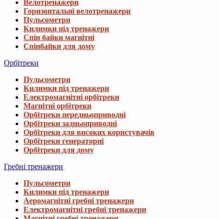
Велотренажери
Горизонтальні велотренажери
Пульсометри
Килимки під тренажери
Спін байки магнітні
Спінбайки для дому
Орбітреки
Пульсометри
Килимки під тренажери
Електромагнітні орбітреки
Магнітні орбітреки
Орбітреки передньоприводні
Орбітреки задньоприводні
Орбітреки для високих користувачів
Орбітреки генераторні
Орбітреки для дому
Вибачте, даний товар відсутній 
Гребні тренажери
Пульсометри
Ми підібрали для вас схожі товари
Килимки під тренажери
Аеромагнітні гребні тренажери
Електромагнітні гребні тренажери
Хулахуп Hop-Sport HS-C113HH масажний з
Магнітні гребні тренажери