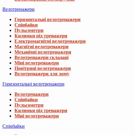
Велотренажери
Горизонтальні велотренажери
Спінбайки
Пульсометри
Килимки під тренажери
Електромагнітні велотренажери
Магнітні велотренажери
Механічні велотренажери
Велотренажери складані
Міні велотренажери
Повітряні велотренажери
Велотренажери для дому
Горизонтальні велотренажери
Велотренажери
Спінбайки
Пульсометри
Килимки під тренажери
Міні велотренажери
Спінбайки