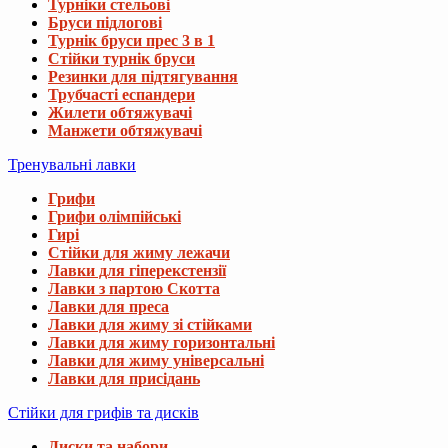
Турніки стельові
Бруси підлогові
Турнік бруси прес 3 в 1
Стійки турнік бруси
Резинки для підтягування
Трубчасті еспандери
Жилети обтяжувачі
Манжети обтяжувачі
Тренувальні лавки
Грифи
Грифи олімпійські
Гирі
Стійки для жиму лежачи
Лавки для гіперекстензії
Лавки з партою Скотта
Лавки для преса
Лавки для жиму зі стійками
Лавки для жиму горизонтальні
Лавки для жиму універсальні
Лавки для присідань
Стійки для грифів та дисків
Диски та набори