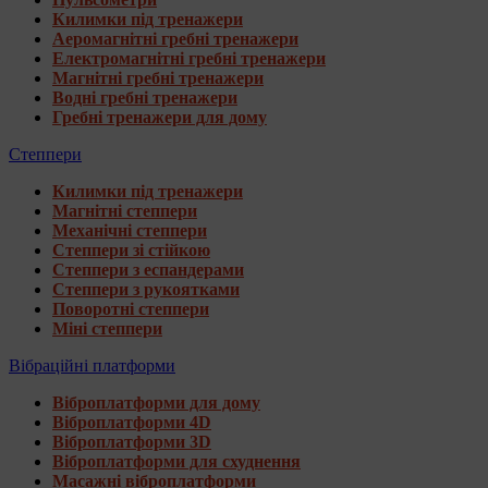
Килимки під тренажери
Аеромагнітні гребні тренажери
Електромагнітні гребні тренажери
Магнітні гребні тренажери
Водні гребні тренажери
Гребні тренажери для дому
Степпери
Килимки під тренажери
Магнітні степпери
Механічні степпери
Степпери зі стійкою
Степпери з еспандерами
Степпери з рукоятками
Поворотні степпери
Міні степпери
Вібраційні платформи
Віброплатформи для дому
Віброплатформи 4D
Віброплатформи 3D
Віброплатформи для схуднення
Масажні віброплатформи