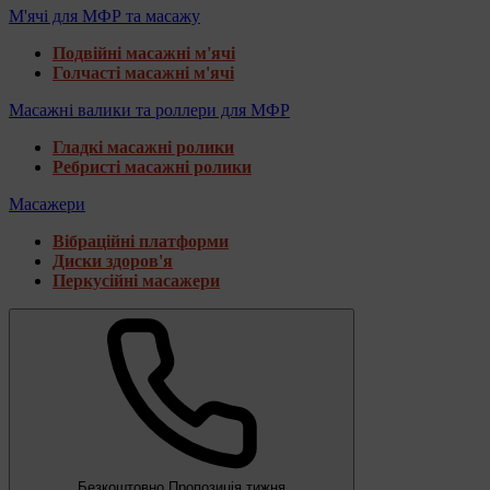
М'ячі для МФР та масажу
Подвійні масажні м'ячі
Голчасті масажні м'ячі
Масажні валики та роллери для МФР
Гладкі масажні ролики
Ребристі масажні ролики
Масажери
Вібраційні платформи
Диски здоров'я
Перкусійні масажери
Безкоштовно
Пропозиція тижня