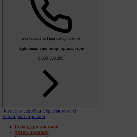
Безкоштовно
Пропозиція тижня
Підберемо тренажер під ваші цілі
0 800 330 295
Фітнес та аеробіка
Переглянути всі
Еспандери стрічкові
Еспандери кистьові
Фітнес резинки