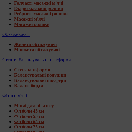
Голчасті масажні м'ячі
Гладкі масажні ролики
Ребристі масажні ролики
Масажні м'ячі
Масажні ролики
Обважнювачі
Жилети обтяжувачі
Манжети обтяжувачі
Степ та балансувальні платформи
Степ-платформи
Балансувальні подушки
Балансувальні півсфери
Баланс борди
Фітнес м'ячі
М'ячі для пілатесу
Фітболи 45 см
Фітболи 55 см
Фітболи 65 см
Фітболи 75 см