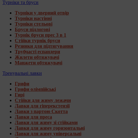
Турніки та бруси
Турніки у дверний отвір
Турніки настінні
Турніки стельові
Бруси підлогові
Турнік бруси прес 3 в 1
Стійки турнік бруси
Резинки для підтягування
Трубчасті еспандери
Жилети обтяжувачі
Манжети обтяжувачі
Тренувальні лавки
Грифи
Грифи олімпійські
Гирі
Стійки для жиму лежачи
Лавки для гіперекстензії
Лавки з партою Скотта
Лавки для преса
Лавки для жиму зі стійками
Лавки для жиму горизонтальні
Лавки для жиму універсальні