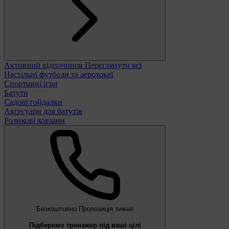
Активний відпочинок
Переглянути всі
Настільні футболи та аерохокеї
Спортивні ігри
Батути
Садові гойдалки
Аксесуари для батутів
Роликові ковзани
Безкоштовно
Пропозиція тижня
Підберемо тренажер під ваші цілі