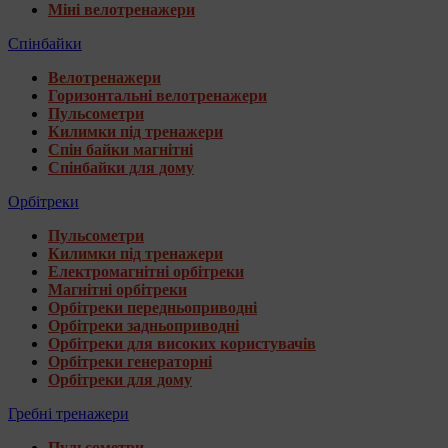
Міні велотренажери
Спінбайки
Велотренажери
Горизонтальні велотренажери
Пульсометри
Килимки під тренажери
Спін байки магнітні
Спінбайки для дому
Орбітреки
Пульсометри
Килимки під тренажери
Електромагнітні орбітреки
Магнітні орбітреки
Орбітреки передньоприводні
Орбітреки задньоприводні
Орбітреки для високих користувачів
Орбітреки генераторні
Орбітреки для дому
Гребні тренажери
Пульсометри