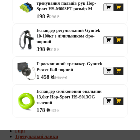
тренування пальців рук Hop-
Штанги з w-подібним грифом
Sport HS-M003FT розмір M
Жилети обтяжувачі
198 ₴
296 ₴
Штанги з гантелями
Диски та набори
Еспандер регульований Gymtek
Гантелі
10-100кг з лічильником сіро-
Штанги
чорний
Штанги з гантелями та лавками
398 ₴
618 ₴
Грифи
Грифи олімпійські
Гіроскопічний тренажер Gymtek
Тренувальні лавки
Power Ball чорний
Стійки для грифів та дисків
Стійки для жиму лежачи
1 458 ₴
2 120 ₴
Штанги з гантелями та лавками
Еспандер силіконовий овальний
Диски та набори
13,6кг Hop-Sport HS-S013OG
Гантелі
зелений
Штанги
178 ₴
433 ₴
Штанги з гантелями
Грифи
Грифи олімпійські
Гирі
Тренувальні лавки