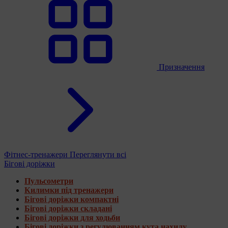
Призначення
Фітнес-тренажери
Переглянути всі
Бігові доріжки
Пульсометри
Килимки під тренажери
Бігові доріжки компактні
Бігові доріжки складані
Бігові доріжки для ходьби
Бігові доріжки з регулюванням кута нахилу