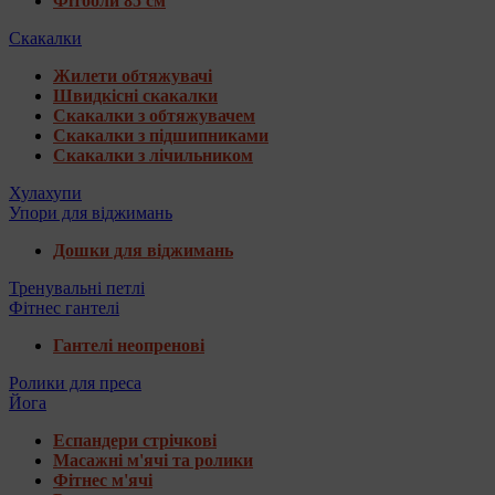
Фітболи 85 см
Скакалки
Жилети обтяжувачі
Швидкісні скакалки
Скакалки з обтяжувачем
Скакалки з підшипниками
Скакалки з лічильником
Хулахупи
Упори для віджимань
Дошки для віджимань
Тренувальні петлі
Фітнес гантелі
Гантелі неопренові
Ролики для преса
Йога
Еспандери стрічкові
Масажні м'ячі та ролики
Фітнес м'ячі