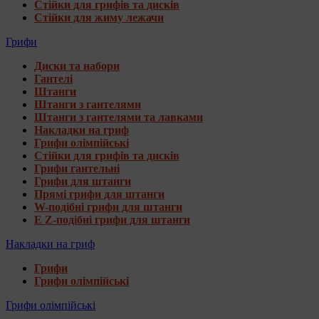
Стійки для грифів та дисків
Стійки для жиму лежачи
Грифи
Диски та набори
Гантелі
Штанги
Штанги з гантелями
Штанги з гантелями та лавками
Накладки на гриф
Грифи олімпійські
Стійки для грифів та дисків
Грифи гантельні
Грифи для штанги
Прямі грифи для штанги
W-подібні грифи для штанги
E Z-подібні грифи для штанги
Накладки на гриф
Грифи
Грифи олімпійські
Грифи олімпійські