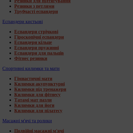
Резинки для підтягування
Резинки з петлями
Трубчасті еспандери
Еспандери кистьові
Еспандери стрічкові
Гіроскопічні еспандери
Еспандери кільце
Еспандери пружинні
Еспандери для пальців
Фітнес резинки
Спортивні килимки та мати
Гімнастичні мати
Килимки акупунктурні
Килимки під тренажери
Килимки для фітнесу
Татамі мат пазли
Килимки для йоги
Килимки для пілатесу
Масажні м'ячі та ролики
Подвійні масажні м'ячі