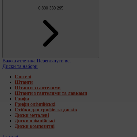
0 800 330 295
Важка атлетика
Переглянути всі
Диски та набори
Гантелі
Штанги
Штанги з гантелями
Штанги з гантелями та лавками
Грифи
Грифи олімпійські
Стійки для грифів та дисків
Диски металеві
Диски олімпійські
Диски композитні
Гантелі