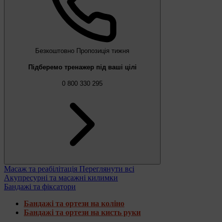
Безкоштовно
Пропозиція тижня
Підберемо тренажер під ваші цілі
0 800 330 295
Масаж та реабілітація
Переглянути всі
Акупресурні та масажні килимки
Бандажі та фіксатори
Бандажі та ортези на коліно
Бандажі та ортези на кисть руки