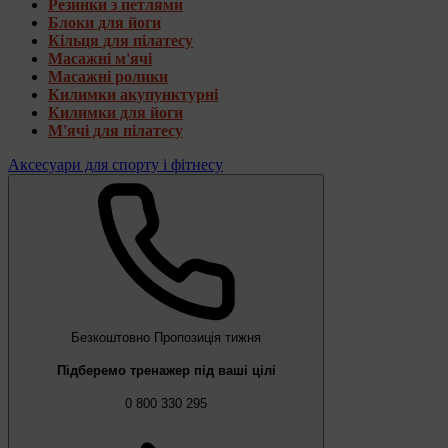
Резинки з петлями
Блоки для йоги
Кільця для пілатесу
Масажні м'ячі
Масажні ролики
Килимки акупунктурні
Килимки для йоги
М'ячі для пілатесу
Аксесуари для спорту і фітнесу
Безкоштовно
Пропозиція тижня
Підберемо тренажер під ваші цілі
0 800 330 295