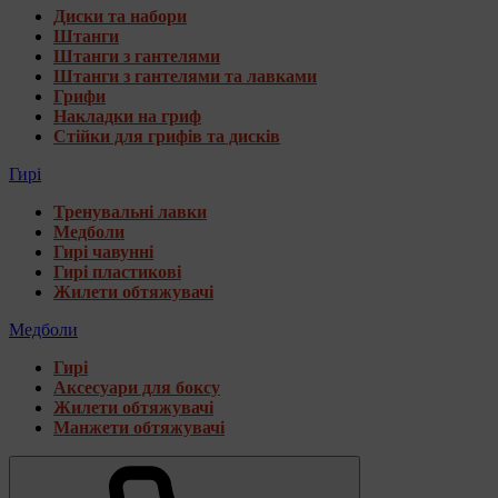
Диски та набори
Штанги
Штанги з гантелями
Штанги з гантелями та лавками
Грифи
Накладки на гриф
Стійки для грифів та дисків
Гирі
Тренувальні лавки
Медболи
Гирі чавунні
Гирі пластикові
Жилети обтяжувачі
Медболи
Гирі
Аксесуари для боксу
Жилети обтяжувачі
Манжети обтяжувачі