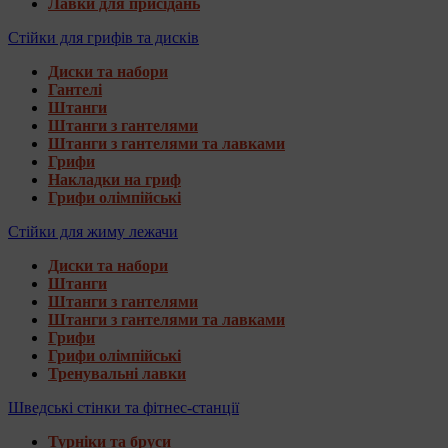
Лавки для присідань
Стійки для грифів та дисків
Диски та набори
Гантелі
Штанги
Штанги з гантелями
Штанги з гантелями та лавками
Грифи
Накладки на гриф
Грифи олімпійські
Стійки для жиму лежачи
Диски та набори
Штанги
Штанги з гантелями
Штанги з гантелями та лавками
Грифи
Грифи олімпійські
Тренувальні лавки
Шведські стінки та фітнес-станції
Турніки та бруси