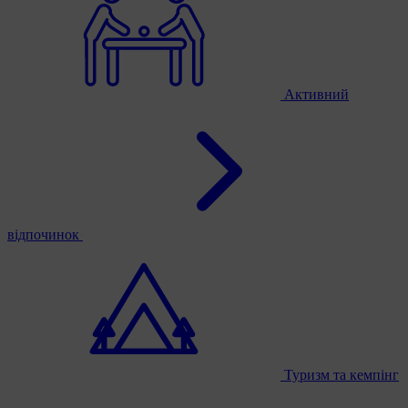
Активний
відпочинок
Туризм та кемпінг