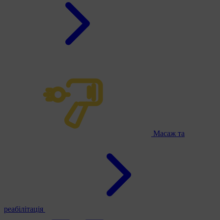
Масаж та
реабілітація