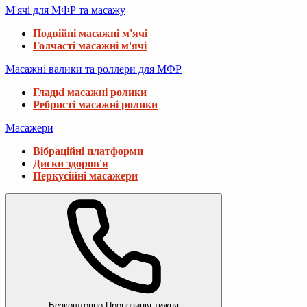
М'ячі для МФР та масажу
Подвійні масажні м'ячі
Голчасті масажні м'ячі
Масажні валики та роллери для МФР
Гладкі масажні ролики
Ребристі масажні ролики
Масажери
Вібраційні платформи
Диски здоров'я
Перкусійні масажери
Безкоштовно
Пропозиція тижня