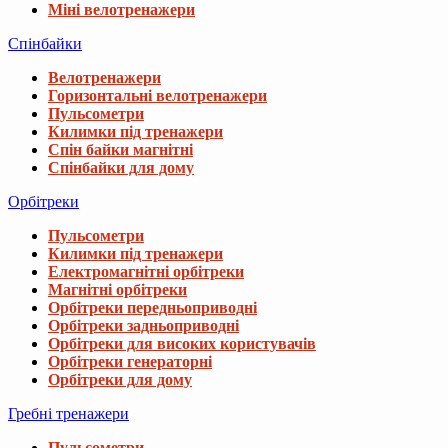
Міні велотренажери
Спінбайки
Велотренажери
Горизонтальні велотренажери
Пульсометри
Килимки під тренажери
Спін байки магнітні
Спінбайки для дому
Орбітреки
Пульсометри
Килимки під тренажери
Електромагнітні орбітреки
Магнітні орбітреки
Орбітреки передньоприводні
Орбітреки задньоприводні
Орбітреки для високих користувачів
Орбітреки генераторні
Орбітреки для дому
Гребні тренажери
Пульсометри