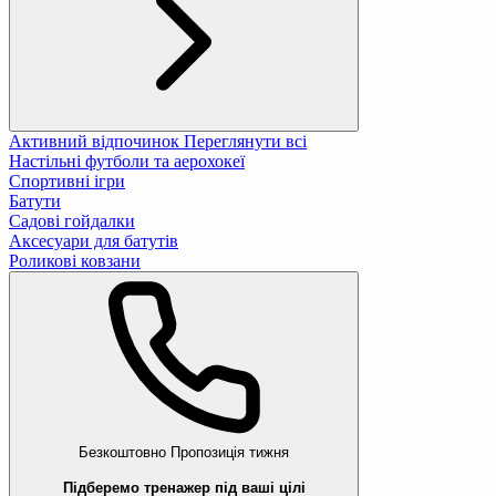
Активний відпочинок
Переглянути всі
Настільні футболи та аерохокеї
Спортивні ігри
Батути
Садові гойдалки
Аксесуари для батутів
Роликові ковзани
Безкоштовно
Пропозиція тижня
Підберемо тренажер під ваші цілі