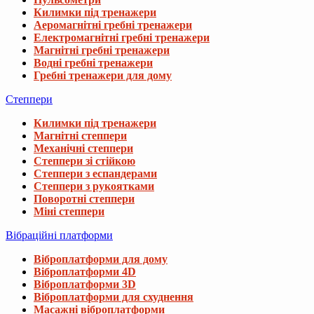
Килимки під тренажери
Аеромагнітні гребні тренажери
Електромагнітні гребні тренажери
Магнітні гребні тренажери
Водні гребні тренажери
Гребні тренажери для дому
Степпери
Килимки під тренажери
Магнітні степпери
Механічні степпери
Степпери зі стійкою
Степпери з еспандерами
Степпери з рукоятками
Поворотні степпери
Міні степпери
Вібраційні платформи
Віброплатформи для дому
Віброплатформи 4D
Віброплатформи 3D
Віброплатформи для схуднення
Масажні віброплатформи