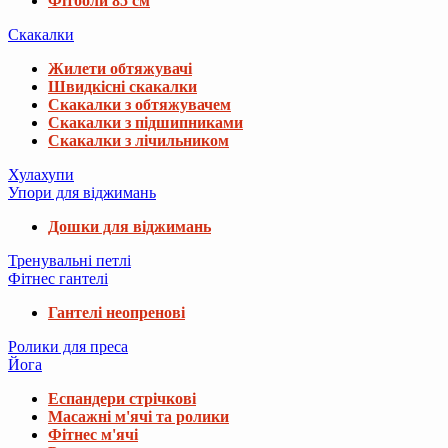
Фітболи 85 см
Скакалки
Жилети обтяжувачі
Швидкісні скакалки
Скакалки з обтяжувачем
Скакалки з підшипниками
Скакалки з лічильником
Хулахупи
Упори для віджимань
Дошки для віджимань
Тренувальні петлі
Фітнес гантелі
Гантелі неопренові
Ролики для преса
Йога
Еспандери стрічкові
Масажні м'ячі та ролики
Фітнес м'ячі