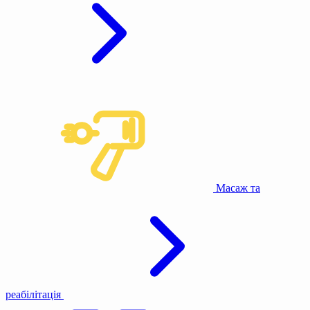
Масаж та
реабілітація