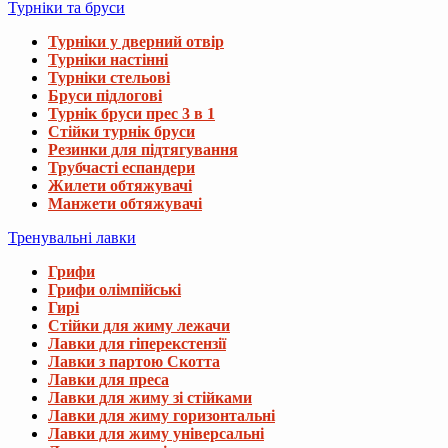
Турніки та бруси
Турніки у дверний отвір
Турніки настінні
Турніки стельові
Бруси підлогові
Турнік бруси прес 3 в 1
Стійки турнік бруси
Резинки для підтягування
Трубчасті еспандери
Жилети обтяжувачі
Манжети обтяжувачі
Тренувальні лавки
Грифи
Грифи олімпійські
Гирі
Стійки для жиму лежачи
Лавки для гіперекстензії
Лавки з партою Скотта
Лавки для преса
Лавки для жиму зі стійками
Лавки для жиму горизонтальні
Лавки для жиму універсальні