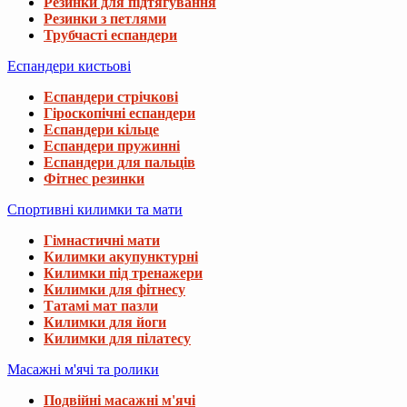
Резинки для підтягування
Резинки з петлями
Трубчасті еспандери
Еспандери кистьові
Еспандери стрічкові
Гіроскопічні еспандери
Еспандери кільце
Еспандери пружинні
Еспандери для пальців
Фітнес резинки
Спортивні килимки та мати
Гімнастичні мати
Килимки акупунктурні
Килимки під тренажери
Килимки для фітнесу
Татамі мат пазли
Килимки для йоги
Килимки для пілатесу
Масажні м'ячі та ролики
Подвійні масажні м'ячі