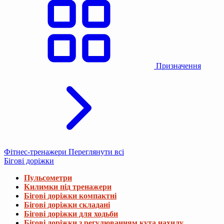
Призначення
Фітнес-тренажери
Переглянути всі
Бігові доріжки
Пульсометри
Килимки під тренажери
Бігові доріжки компактні
Бігові доріжки складані
Бігові доріжки для ходьби
Бігові доріжки з регулюванням кута нахилу