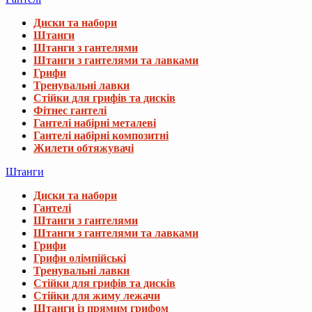
Диски та набори
Штанги
Штанги з гантелями
Штанги з гантелями та лавками
Грифи
Тренувальні лавки
Стійки для грифів та дисків
Фітнес гантелі
Гантелі набірні металеві
Гантелі набірні композитні
Жилети обтяжувачі
Штанги
Диски та набори
Гантелі
Штанги з гантелями
Штанги з гантелями та лавками
Грифи
Грифи олімпійські
Тренувальні лавки
Стійки для грифів та дисків
Стійки для жиму лежачи
Штанги із прямим грифом