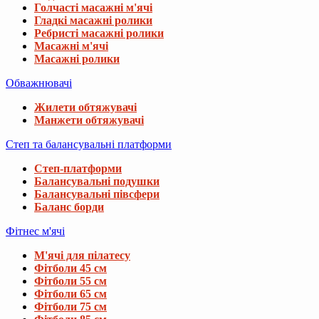
Голчасті масажні м'ячі
Гладкі масажні ролики
Ребристі масажні ролики
Масажні м'ячі
Масажні ролики
Обважнювачі
Жилети обтяжувачі
Манжети обтяжувачі
Степ та балансувальні платформи
Степ-платформи
Балансувальні подушки
Балансувальні півсфери
Баланс борди
Фітнес м'ячі
М'ячі для пілатесу
Фітболи 45 см
Фітболи 55 см
Фітболи 65 см
Фітболи 75 см