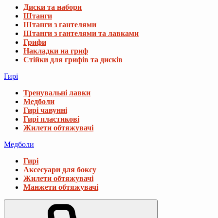
Диски та набори
Штанги
Штанги з гантелями
Штанги з гантелями та лавками
Грифи
Накладки на гриф
Стійки для грифів та дисків
Гирі
Тренувальні лавки
Медболи
Гирі чавунні
Гирі пластикові
Жилети обтяжувачі
Медболи
Гирі
Аксесуари для боксу
Жилети обтяжувачі
Манжети обтяжувачі