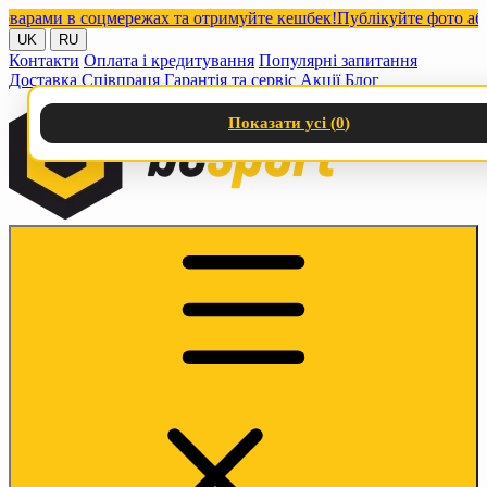
ами в соцмережах та отримуйте кешбек!
Публікуйте фото або від
UK
RU
Контакти
Оплата і кредитування
Популярні запитання
Доставка
Співпраця
Гарантія та сервіс
Акції
Блог
Показати усі (
0
)