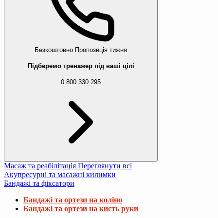
Безкоштовно
Пропозиція тижня
Підберемо тренажер під ваші цілі
0 800 330 295
Масаж та реабілітація
Переглянути всі
Акупресурні та масажні килимки
Бандажі та фіксатори
Бандажі та ортези на коліно
Бандажі та ортези на кисть руки