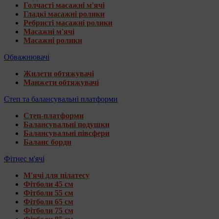
Голчасті масажні м'ячі
Гладкі масажні ролики
Ребристі масажні ролики
Масажні м'ячі
Масажні ролики
Обважнювачі
Жилети обтяжувачі
Манжети обтяжувачі
Степ та балансувальні платформи
Степ-платформи
Балансувальні подушки
Балансувальні півсфери
Баланс борди
Фітнес м'ячі
М'ячі для пілатесу
Фітболи 45 см
Фітболи 55 см
Фітболи 65 см
Фітболи 75 см