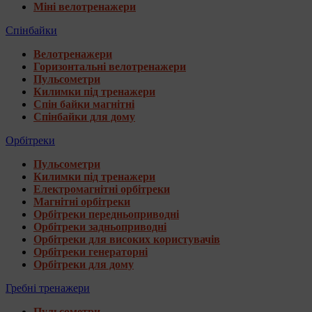
Міні велотренажери
Спінбайки
Велотренажери
Горизонтальні велотренажери
Пульсометри
Килимки під тренажери
Спін байки магнітні
Спінбайки для дому
Орбітреки
Пульсометри
Килимки під тренажери
Електромагнітні орбітреки
Магнітні орбітреки
Орбітреки передньоприводні
Орбітреки задньоприводні
Орбітреки для високих користувачів
Орбітреки генераторні
Орбітреки для дому
Гребні тренажери
Пульсометри