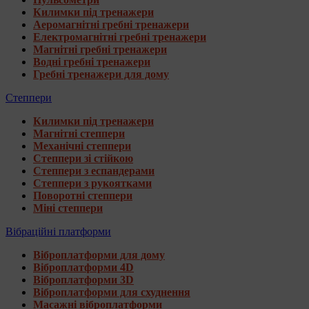
Килимки під тренажери
Аеромагнітні гребні тренажери
Електромагнітні гребні тренажери
Магнітні гребні тренажери
Водні гребні тренажери
Гребні тренажери для дому
Степпери
Килимки під тренажери
Магнітні степпери
Механічні степпери
Степпери зі стійкою
Степпери з еспандерами
Степпери з рукоятками
Поворотні степпери
Міні степпери
Вібраційні платформи
Віброплатформи для дому
Віброплатформи 4D
Віброплатформи 3D
Віброплатформи для схуднення
Масажні віброплатформи