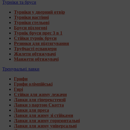
Турніки та бруси
Турніки у дверний отвір
Турніки настінні
Турніки стельові
Бруси підлогові
Турнік бруси прес 3 в 1
Стійки турнік бруси
Резинки для підтягування
Трубчасті еспандери
Жилети обтяжувачі
Манжети обтяжувачі
Тренувальні лавки
Грифи
Грифи олімпійські
Гирі
Стійки для жиму лежачи
Лавки для гіперекстензії
Лавки з партою Скотта
Лавки для преса
Лавки для жиму зі стійками
Лавки для жиму горизонтальні
Лавки для жиму універсальні