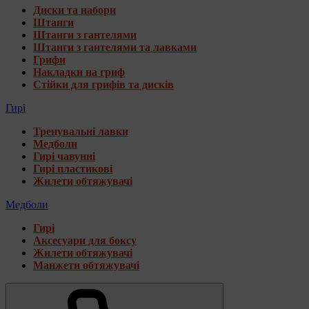
Диски та набори
Штанги
Штанги з гантелями
Штанги з гантелями та лавками
Грифи
Накладки на гриф
Стійки для грифів та дисків
Гирі
Тренувальні лавки
Медболи
Гирі чавунні
Гирі пластикові
Жилети обтяжувачі
Медболи
Гирі
Аксесуари для боксу
Жилети обтяжувачі
Манжети обтяжувачі