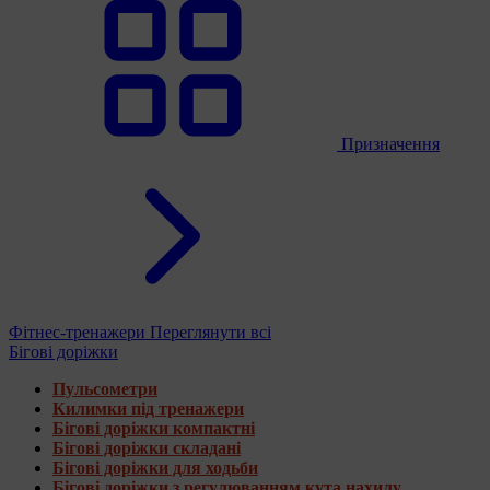
Призначення
Фітнес-тренажери
Переглянути всі
Бігові доріжки
Пульсометри
Килимки під тренажери
Бігові доріжки компактні
Бігові доріжки складані
Бігові доріжки для ходьби
Бігові доріжки з регулюванням кута нахилу