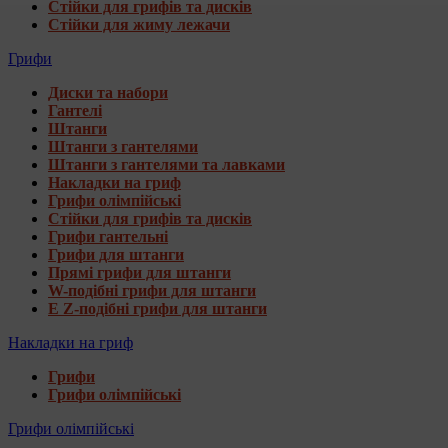
Стійки для грифів та дисків
Стійки для жиму лежачи
Грифи
Диски та набори
Гантелі
Штанги
Штанги з гантелями
Штанги з гантелями та лавками
Накладки на гриф
Грифи олімпійські
Стійки для грифів та дисків
Грифи гантельні
Грифи для штанги
Прямі грифи для штанги
W-подібні грифи для штанги
E Z-подібні грифи для штанги
Накладки на гриф
Грифи
Грифи олімпійські
Грифи олімпійські