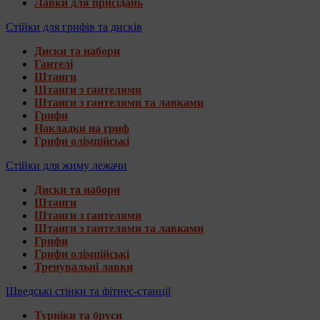
Лавки для присідань
Стійки для грифів та дисків
Диски та набори
Гантелі
Штанги
Штанги з гантелями
Штанги з гантелями та лавками
Грифи
Накладки на гриф
Грифи олімпійські
Стійки для жиму лежачи
Диски та набори
Штанги
Штанги з гантелями
Штанги з гантелями та лавками
Грифи
Грифи олімпійські
Тренувальні лавки
Шведські стінки та фітнес-станції
Турніки та бруси