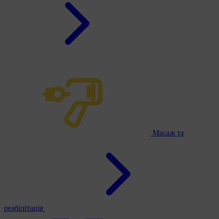
Масаж та
реабілітація