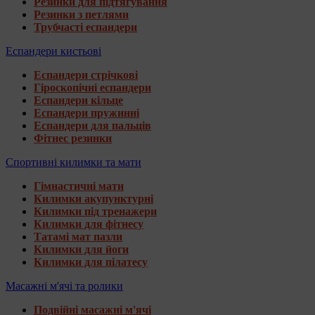
Резинки для підтягування
Резинки з петлями
Трубчасті еспандери
Еспандери кистьові
Еспандери стрічкові
Гіроскопічні еспандери
Еспандери кільце
Еспандери пружинні
Еспандери для пальців
Фітнес резинки
Спортивні килимки та мати
Гімнастичні мати
Килимки акупунктурні
Килимки під тренажери
Килимки для фітнесу
Татамі мат пазли
Килимки для йоги
Килимки для пілатесу
Масажні м'ячі та ролики
Подвійні масажні м'ячі