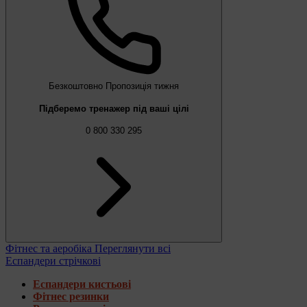
Безкоштовно
Пропозиція тижня
Підберемо тренажер під ваші цілі
0 800 330 295
Фітнес та аеробіка
Переглянути всі
Еспандери стрічкові
Еспандери кистьові
Фітнес резинки