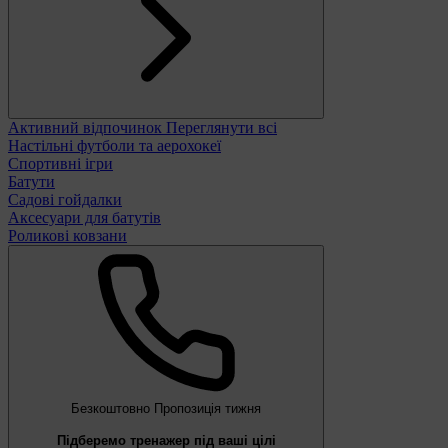
Активний відпочинок
Переглянути всі
Настільні футболи та аерохокеї
Спортивні ігри
Батути
Садові гойдалки
Аксесуари для батутів
Роликові ковзани
Безкоштовно
Пропозиція тижня
Підберемо тренажер під ваші цілі