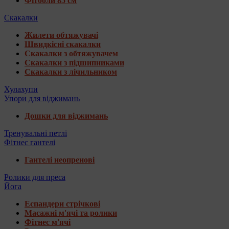
Фітболи 85 см
Скакалки
Жилети обтяжувачі
Швидкісні скакалки
Скакалки з обтяжувачем
Скакалки з підшипниками
Скакалки з лічильником
Хулахупи
Упори для віджимань
Дошки для віджимань
Тренувальні петлі
Фітнес гантелі
Гантелі неопренові
Ролики для преса
Йога
Еспандери стрічкові
Масажні м'ячі та ролики
Фітнес м'ячі