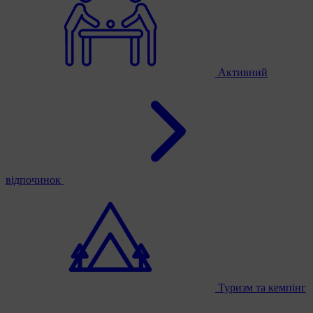
Активний
відпочинок
Туризм та кемпінг