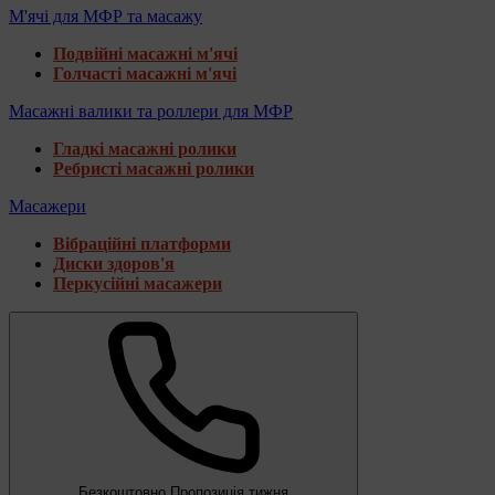
М'ячі для МФР та масажу
Подвійні масажні м'ячі
Голчасті масажні м'ячі
Масажні валики та роллери для МФР
Гладкі масажні ролики
Ребристі масажні ролики
Масажери
Вібраційні платформи
Диски здоров'я
Перкусійні масажери
Безкоштовно
Пропозиція тижня