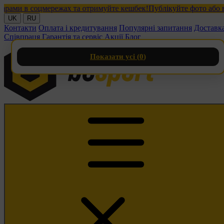
и в соцмережах та отримуйте кешбек!
Публікуйте фото або відео
UK
RU
Контакти
Оплата і кредитування
Популярні запитання
Доставк
Співпраця
Гарантія та сервіс
Акції
Блог
Показати усі (
0
)