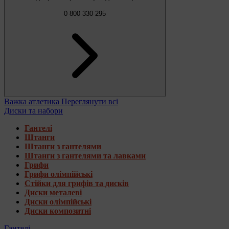
0 800 330 295
Важка атлетика
Переглянути всі
Диски та набори
Гантелі
Штанги
Штанги з гантелями
Штанги з гантелями та лавками
Грифи
Грифи олімпійські
Стійки для грифів та дисків
Диски металеві
Диски олімпійські
Диски композитні
Гантелі