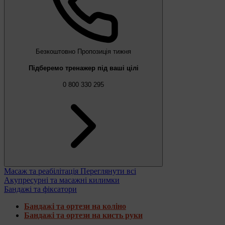
Безкоштовно
Пропозиція тижня
Підберемо тренажер під ваші цілі
0 800 330 295
Масаж та реабілітація
Переглянути всі
Акупресурні та масажні килимки
Бандажі та фіксатори
Бандажі та ортези на коліно
Бандажі та ортези на кисть руки