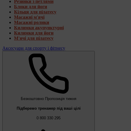
Резинки з петлями
Блоки для йоги
Кільця для пілатесу
Масажні м'ячі
Масажні ролики
Килимки акупунктурні
Килимки для йоги
М'ячі для пілатесу
Аксесуари для спорту і фітнесу
Безкоштовно
Пропозиція тижня
Підберемо тренажер під ваші цілі
0 800 330 295