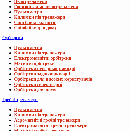
Велотренажери
Горизонтальні велотренажери
Пульсометри
Килимки під тренажери
Спін байки магнітні
Спінбайки для дому
Орбітреки
Пульсометри
Килимки під тренажери
Електромагнітні орбітреки
Магнітні орбітреки
Орбітреки передньоприводні
Орбітреки задньоприводні
Орбітреки для високих користувачів
Орбітреки генераторні
Орбітреки для дому
Гребні тренажери
Пульсометри
Килимки під тренажери
Аеромагнітні гребні тренажери
Електромагнітні гребні тренажери
Магнітні гребні тренажери