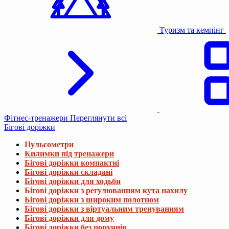
Туризм та кемпінг
Фітнес-тренажери
Переглянути всі
Бігові доріжки
Пульсометри
Килимки під тренажери
Бігові доріжки компактні
Бігові доріжки складані
Бігові доріжки для ходьби
Бігові доріжки з регулюванням кута нахилу
Бігові доріжки з широким полотном
Бігові доріжки з віртуальним тренуванням
Бігові доріжки для дому
Бігові доріжки без поручнів