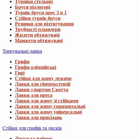
Турніки стельові
Бруси підлогові
Турнік бруси прес 3 в 1
Стійки турнік бруси
Резинки для підтягування
Трубчасті еспандери
Жилети обтяжувачі
Манжети обтяжувачі
Тренувальні лавки
Грифи
Грифи олімпійські
Гирі
Стійки для жиму лежачи
Лавки для гіперекстензії
Лавки з партою Скотта
Лавки для преса
Лавки для жиму зі стійками
Лавки для жиму горизонтальні
Лавки для жиму універсальні
Лавки для присідань
Стійки для грифів та дисків
Диски та набори