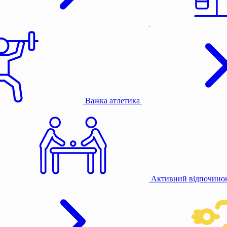
Важка атлетика
Активний відпочино