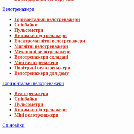
Велотренажери
Горизонтальні велотренажери
Спінбайки
Пульсометри
Килимки під тренажери
Електромагнітні велотренажери
Магнітні велотренажери
Механічні велотренажери
Велотренажери складані
Міні велотренажери
Повітряні велотренажери
Велотренажери для дому
Горизонтальні велотренажери
Велотренажери
Спінбайки
Пульсометри
Килимки під тренажери
Міні велотренажери
Спінбайки