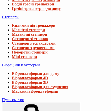
Водні гребні тренажери
Гребні тренажери для дому
Степпери
Килимки під тренажери
Магнітні степпери
Механічні степпери
Степпери зі стійкою
Степпери з еспандерами
Степпери з рукоятками
Поворотні степпери
Міні степпери
Вібраційні платформи
Віброплатформи для дому
Віброплатформи 4D
Віброплатформи 3D
Віброплатформи для схуднення
Масажні віброплатформи
Пульсометри