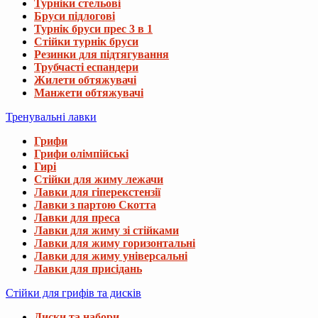
Турніки стельові
Бруси підлогові
Турнік бруси прес 3 в 1
Стійки турнік бруси
Резинки для підтягування
Трубчасті еспандери
Жилети обтяжувачі
Манжети обтяжувачі
Тренувальні лавки
Грифи
Грифи олімпійські
Гирі
Стійки для жиму лежачи
Лавки для гіперекстензії
Лавки з партою Скотта
Лавки для преса
Лавки для жиму зі стійками
Лавки для жиму горизонтальні
Лавки для жиму універсальні
Лавки для присідань
Стійки для грифів та дисків
Диски та набори