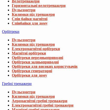
Велотренажери
Горизонтальні велотренажери
Пульсометри
Килимки під тренажери
Спін байки магнітні
Спінбайки для дому
Орбітреки
Пульсометри
Килимки під тренажери
Електромагнітні орбітреки
Магнітні орбітреки
Орбітреки передньоприводні
Орбітреки задньоприводні
Орбітреки для високих користувачів
Орбітреки генераторні
Орбітреки для дому
Гребні тренажери
Пульсометри
Килимки під тренажери
Аеромагнітні гребні тренажери
Електромагнітні гребні тренажери
Магнітні гребні тренажери