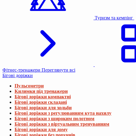
Туризм та кемпінг
Фітнес-тренажери
Переглянути всі
Бігові доріжки
Пульсометри
Килимки під тренажери
Бігові доріжки компактні
Бігові доріжки складані
Бігові доріжки для ходьби
Бігові доріжки з регулюванням кута нахилу
Бігові доріжки з широким полотном
Бігові доріжки з віртуальним тренуванням
Бігові доріжки для дому
Бігові доріжки без поручнів