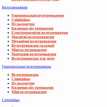
Велотренажери
Горизонтальні велотренажери
Спінбайки
Пульсометри
Килимки під тренажери
Електромагнітні велотренажери
Магнітні велотренажери
Механічні велотренажери
Велотренажери складані
Міні велотренажери
Повітряні велотренажери
Велотренажери для дому
Горизонтальні велотренажери
Велотренажери
Спінбайки
Пульсометри
Килимки під тренажери
Міні велотренажери
Спінбайки