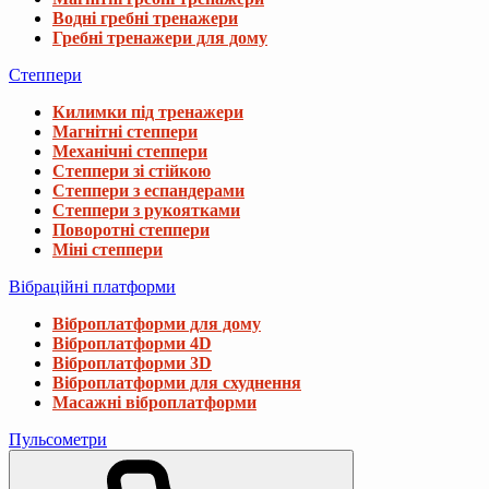
Водні гребні тренажери
Гребні тренажери для дому
Степпери
Килимки під тренажери
Магнітні степпери
Механічні степпери
Степпери зі стійкою
Степпери з еспандерами
Степпери з рукоятками
Поворотні степпери
Міні степпери
Вібраційні платформи
Віброплатформи для дому
Віброплатформи 4D
Віброплатформи 3D
Віброплатформи для схуднення
Масажні віброплатформи
Пульсометри