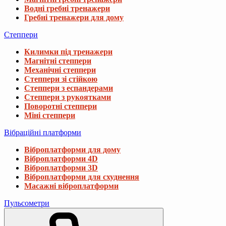
Водні гребні тренажери
Гребні тренажери для дому
Степпери
Килимки під тренажери
Магнітні степпери
Механічні степпери
Степпери зі стійкою
Степпери з еспандерами
Степпери з рукоятками
Поворотні степпери
Міні степпери
Вібраційні платформи
Віброплатформи для дому
Віброплатформи 4D
Віброплатформи 3D
Віброплатформи для схуднення
Масажні віброплатформи
Пульсометри