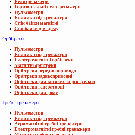
Велотренажери
Горизонтальні велотренажери
Пульсометри
Килимки під тренажери
Спін байки магнітні
Спінбайки для дому
Орбітреки
Пульсометри
Килимки під тренажери
Електромагнітні орбітреки
Магнітні орбітреки
Орбітреки передньоприводні
Орбітреки задньоприводні
Орбітреки для високих користувачів
Орбітреки генераторні
Орбітреки для дому
Гребні тренажери
Пульсометри
Килимки під тренажери
Аеромагнітні гребні тренажери
Електромагнітні гребні тренажери
Магнітні гребні тренажери