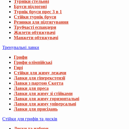
Турніки стельові
Бруси підлогові
Турнік бруси прес 3 в 1
Стійки турнік бруси
Резинки для підтягування
Трубчасті еспандери
Жилети обтяжувачі
Манжети обтяжувачі
Тренувальні лавки
Грифи
Грифи олімпійські
Гирі
Стійки для жиму лежачи
Лавки для гіперекстензії
Лавки з партою Скотта
Лавки для преса
Лавки для жиму зі стійками
Лавки для жиму горизонтальні
Лавки для жиму універсальні
Лавки для присідань
Стійки для грифів та дисків
Диски та набори