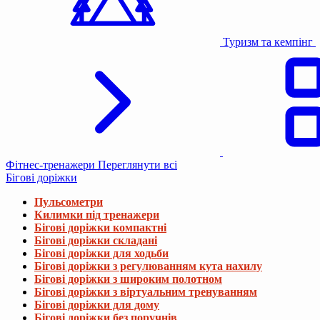
Туризм та кемпінг
Фітнес-тренажери
Переглянути всі
Бігові доріжки
Пульсометри
Килимки під тренажери
Бігові доріжки компактні
Бігові доріжки складані
Бігові доріжки для ходьби
Бігові доріжки з регулюванням кута нахилу
Бігові доріжки з широким полотном
Бігові доріжки з віртуальним тренуванням
Бігові доріжки для дому
Бігові доріжки без поручнів