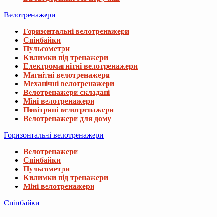
Велотренажери
Горизонтальні велотренажери
Спінбайки
Пульсометри
Килимки під тренажери
Електромагнітні велотренажери
Магнітні велотренажери
Механічні велотренажери
Велотренажери складані
Міні велотренажери
Повітряні велотренажери
Велотренажери для дому
Горизонтальні велотренажери
Велотренажери
Спінбайки
Пульсометри
Килимки під тренажери
Міні велотренажери
Спінбайки