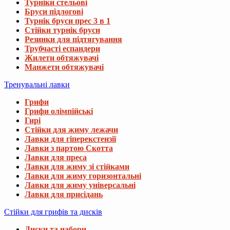
Турніки стельові
Бруси підлогові
Турнік бруси прес 3 в 1
Стійки турнік бруси
Резинки для підтягування
Трубчасті еспандери
Жилети обтяжувачі
Манжети обтяжувачі
Тренувальні лавки
Грифи
Грифи олімпійські
Гирі
Стійки для жиму лежачи
Лавки для гіперекстензії
Лавки з партою Скотта
Лавки для преса
Лавки для жиму зі стійками
Лавки для жиму горизонтальні
Лавки для жиму універсальні
Лавки для присідань
Стійки для грифів та дисків
Диски та набори