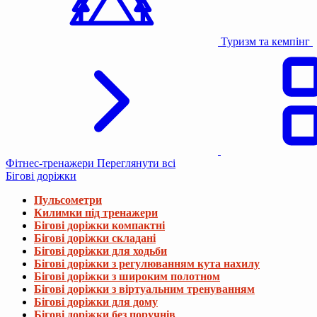
Туризм та кемпінг
Фітнес-тренажери
Переглянути всі
Бігові доріжки
Пульсометри
Килимки під тренажери
Бігові доріжки компактні
Бігові доріжки складані
Бігові доріжки для ходьби
Бігові доріжки з регулюванням кута нахилу
Бігові доріжки з широким полотном
Бігові доріжки з віртуальним тренуванням
Бігові доріжки для дому
Бігові доріжки без поручнів