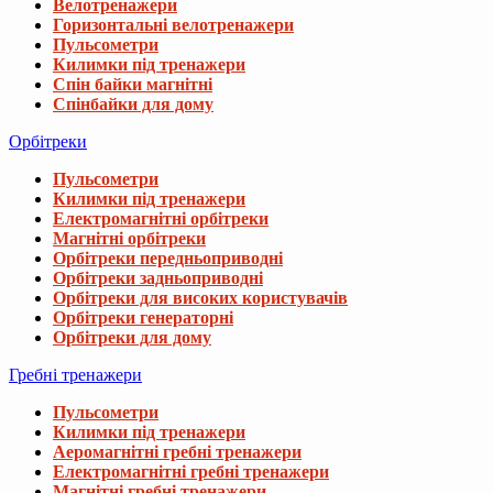
Велотренажери
Горизонтальні велотренажери
Пульсометри
Килимки під тренажери
Спін байки магнітні
Спінбайки для дому
Орбітреки
Пульсометри
Килимки під тренажери
Електромагнітні орбітреки
Магнітні орбітреки
Орбітреки передньоприводні
Орбітреки задньоприводні
Орбітреки для високих користувачів
Орбітреки генераторні
Орбітреки для дому
Гребні тренажери
Пульсометри
Килимки під тренажери
Аеромагнітні гребні тренажери
Електромагнітні гребні тренажери
Магнітні гребні тренажери