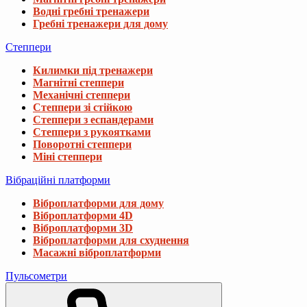
Водні гребні тренажери
Гребні тренажери для дому
Степпери
Килимки під тренажери
Магнітні степпери
Механічні степпери
Степпери зі стійкою
Степпери з еспандерами
Степпери з рукоятками
Поворотні степпери
Міні степпери
Вібраційні платформи
Віброплатформи для дому
Віброплатформи 4D
Віброплатформи 3D
Віброплатформи для схуднення
Масажні віброплатформи
Пульсометри