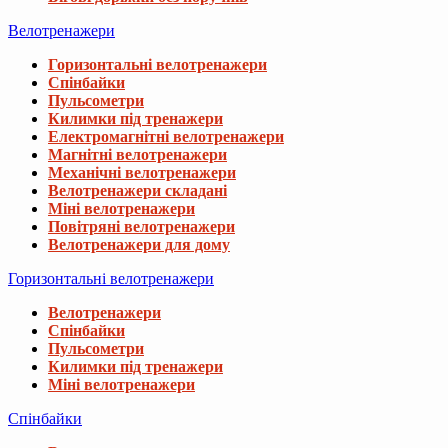
Велотренажери
Горизонтальні велотренажери
Спінбайки
Пульсометри
Килимки під тренажери
Електромагнітні велотренажери
Магнітні велотренажери
Механічні велотренажери
Велотренажери складані
Міні велотренажери
Повітряні велотренажери
Велотренажери для дому
Горизонтальні велотренажери
Велотренажери
Спінбайки
Пульсометри
Килимки під тренажери
Міні велотренажери
Спінбайки