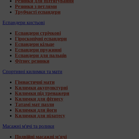
Резинки для підтягування
Резинки з петлями
Трубчасті еспандери
Еспандери кистьові
Еспандери стрічкові
Гіроскопічні еспандери
Еспандери кільце
Еспандери пружинні
Еспандери для пальців
Фітнес резинки
Спортивні килимки та мати
Гімнастичні мати
Килимки акупунктурні
Килимки під тренажери
Килимки для фітнесу
Татамі мат пазли
Килимки для йоги
Килимки для пілатесу
Масажні м'ячі та ролики
Подвійні масажні м'ячі