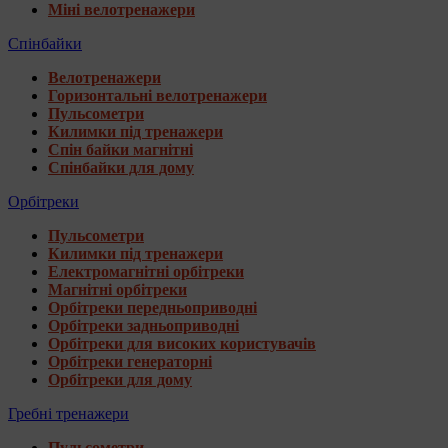
Міні велотренажери
Спінбайки
Велотренажери
Горизонтальні велотренажери
Пульсометри
Килимки під тренажери
Спін байки магнітні
Спінбайки для дому
Орбітреки
Пульсометри
Килимки під тренажери
Електромагнітні орбітреки
Магнітні орбітреки
Орбітреки передньоприводні
Орбітреки задньоприводні
Орбітреки для високих користувачів
Орбітреки генераторні
Орбітреки для дому
Гребні тренажери
Пульсометри