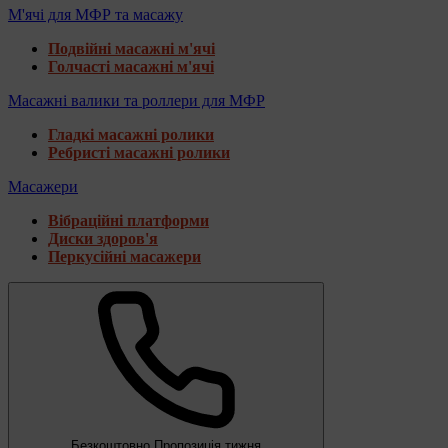
М'ячі для МФР та масажу
Подвійні масажні м'ячі
Голчасті масажні м'ячі
Масажні валики та роллери для МФР
Гладкі масажні ролики
Ребристі масажні ролики
Масажери
Вібраційні платформи
Диски здоров'я
Перкусійні масажери
Безкоштовно
Пропозиція тижня