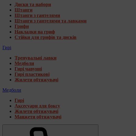
Диски та набори
Штанги
Штанги з гантелями
Штанги з гантелями та лавками
Грифи
Накладки на гриф
Стійки для грифів та дисків
Гирі
Тренувальні лавки
Медболи
Гирі чавунні
Гирі пластикові
Жилети обтяжувачі
Медболи
Гирі
Аксесуари для боксу
Жилети обтяжувачі
Манжети обтяжувачі