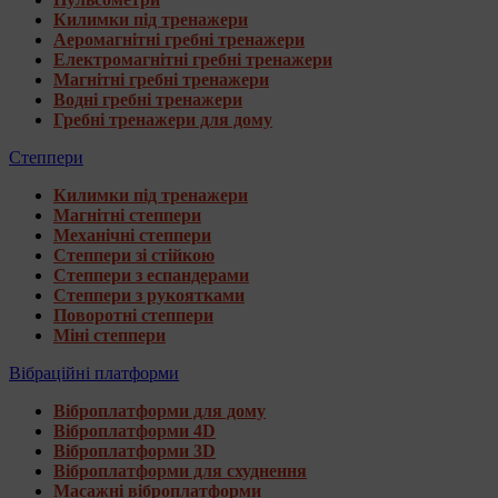
Килимки під тренажери
Аеромагнітні гребні тренажери
Електромагнітні гребні тренажери
Магнітні гребні тренажери
Водні гребні тренажери
Гребні тренажери для дому
Степпери
Килимки під тренажери
Магнітні степпери
Механічні степпери
Степпери зі стійкою
Степпери з еспандерами
Степпери з рукоятками
Поворотні степпери
Міні степпери
Вібраційні платформи
Віброплатформи для дому
Віброплатформи 4D
Віброплатформи 3D
Віброплатформи для схуднення
Масажні віброплатформи