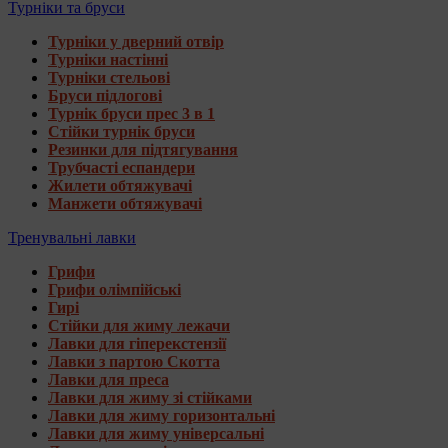
Турніки та бруси
Турніки у дверний отвір
Турніки настінні
Турніки стельові
Бруси підлогові
Турнік бруси прес 3 в 1
Стійки турнік бруси
Резинки для підтягування
Трубчасті еспандери
Жилети обтяжувачі
Манжети обтяжувачі
Тренувальні лавки
Грифи
Грифи олімпійські
Гирі
Стійки для жиму лежачи
Лавки для гіперекстензії
Лавки з партою Скотта
Лавки для преса
Лавки для жиму зі стійками
Лавки для жиму горизонтальні
Лавки для жиму універсальні