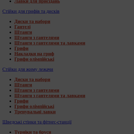
Лавки для присідань
Стійки для грифів та дисків
Диски та набори
Гантелі
Штанги
Штанги з гантелями
Штанги з гантелями та лавками
Грифи
Накладки на гриф
Грифи олімпійські
Стійки для жиму лежачи
Диски та набори
Штанги
Штанги з гантелями
Штанги з гантелями та лавками
Грифи
Грифи олімпійські
Тренувальні лавки
Шведські стінки та фітнес-станції
Турніки та бруси