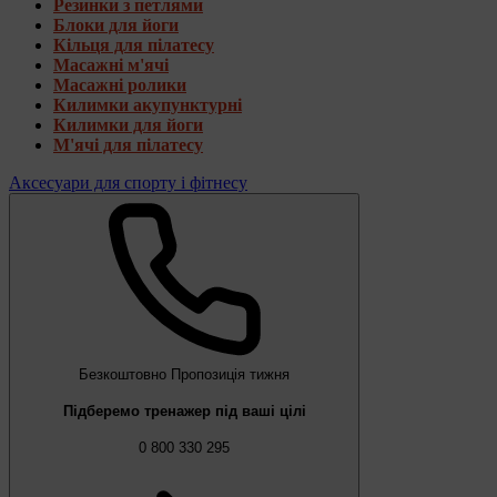
Резинки з петлями
Блоки для йоги
Кільця для пілатесу
Масажні м'ячі
Масажні ролики
Килимки акупунктурні
Килимки для йоги
М'ячі для пілатесу
Аксесуари для спорту і фітнесу
Безкоштовно
Пропозиція тижня
Підберемо тренажер під ваші цілі
0 800 330 295