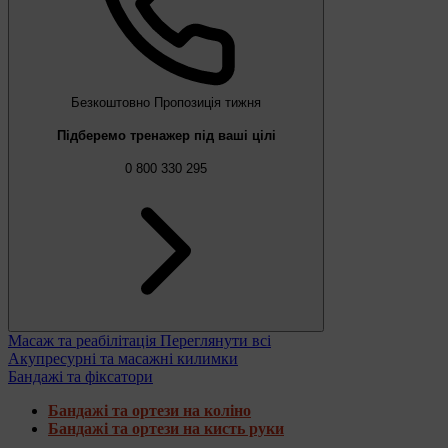
Безкоштовно
Пропозиція тижня
Підберемо тренажер під ваші цілі
0 800 330 295
Масаж та реабілітація
Переглянути всі
Акупресурні та масажні килимки
Бандажі та фіксатори
Бандажі та ортези на коліно
Бандажі та ортези на кисть руки