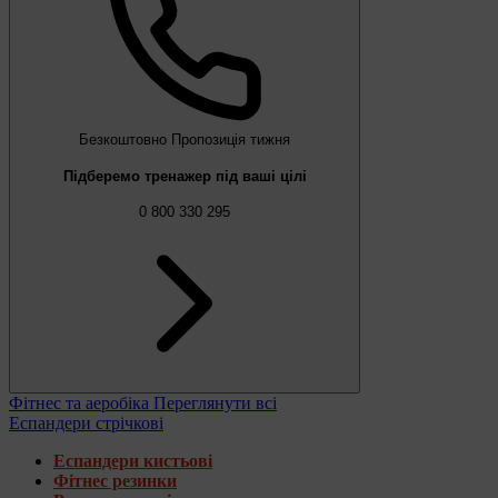
Безкоштовно
Пропозиція тижня
Підберемо тренажер під ваші цілі
0 800 330 295
Фітнес та аеробіка
Переглянути всі
Еспандери стрічкові
Еспандери кистьові
Фітнес резинки