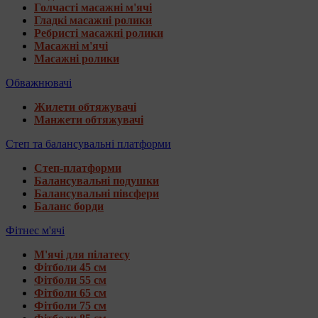
Голчасті масажні м'ячі
Гладкі масажні ролики
Ребристі масажні ролики
Масажні м'ячі
Масажні ролики
Обважнювачі
Жилети обтяжувачі
Манжети обтяжувачі
Степ та балансувальні платформи
Степ-платформи
Балансувальні подушки
Балансувальні півсфери
Баланс борди
Фітнес м'ячі
М'ячі для пілатесу
Фітболи 45 см
Фітболи 55 см
Фітболи 65 см
Фітболи 75 см