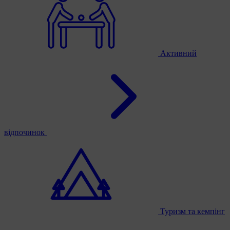
Активний
відпочинок
Туризм та кемпінг