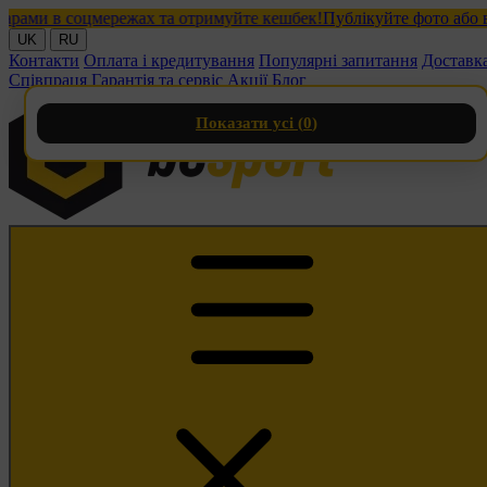
и в соцмережах та отримуйте кешбек!
Публікуйте фото або відео
UK
RU
Контакти
Оплата і кредитування
Популярні запитання
Доставк
Співпраця
Гарантія та сервіс
Акції
Блог
Показати усі (
0
)