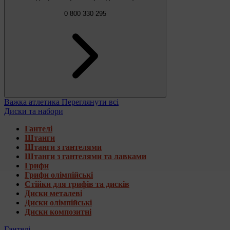
0 800 330 295
Важка атлетика
Переглянути всі
Диски та набори
Гантелі
Штанги
Штанги з гантелями
Штанги з гантелями та лавками
Грифи
Грифи олімпійські
Стійки для грифів та дисків
Диски металеві
Диски олімпійські
Диски композитні
Гантелі