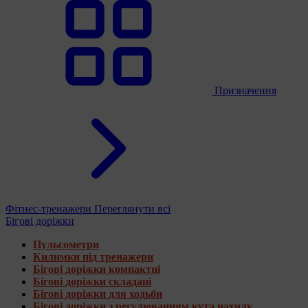
Призначення
Фітнес-тренажери
Переглянути всі
Бігові доріжки
Пульсометри
Килимки під тренажери
Бігові доріжки компактні
Бігові доріжки складані
Бігові доріжки для ходьби
Бігові доріжки з регулюванням кута нахилу