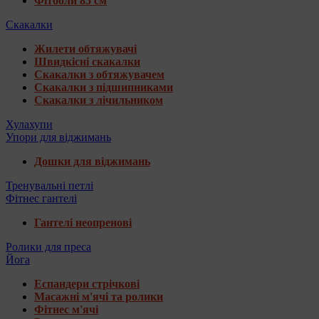
Фітболи 85 см
Скакалки
Жилети обтяжувачі
Швидкісні скакалки
Скакалки з обтяжувачем
Скакалки з підшипниками
Скакалки з лічильником
Хулахупи
Упори для віджимань
Дошки для віджимань
Тренувальні петлі
Фітнес гантелі
Гантелі неопренові
Ролики для преса
Йога
Еспандери стрічкові
Масажні м'ячі та ролики
Фітнес м'ячі