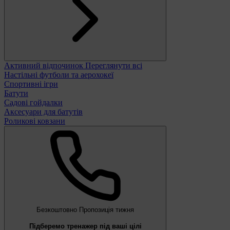
Активний відпочинок
Переглянути всі
Настільні футболи та аерохокеї
Спортивні ігри
Батути
Садові гойдалки
Аксесуари для батутів
Роликові ковзани
Безкоштовно
Пропозиція тижня
Підберемо тренажер під ваші цілі