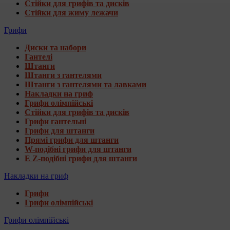
Стійки для грифів та дисків
Стійки для жиму лежачи
Грифи
Диски та набори
Гантелі
Штанги
Штанги з гантелями
Штанги з гантелями та лавками
Накладки на гриф
Грифи олімпійські
Стійки для грифів та дисків
Грифи гантельні
Грифи для штанги
Прямі грифи для штанги
W-подібні грифи для штанги
E Z-подібні грифи для штанги
Накладки на гриф
Грифи
Грифи олімпійські
Грифи олімпійські