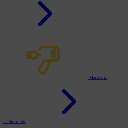
Масаж та
реабілітація