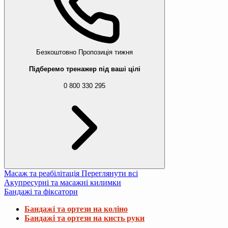
Безкоштовно
Пропозиція тижня
Підберемо тренажер під ваші цілі
0 800 330 295
Масаж та реабілітація
Переглянути всі
Акупресурні та масажні килимки
Бандажі та фіксатори
Бандажі та ортези на коліно
Бандажі та ортези на кисть руки