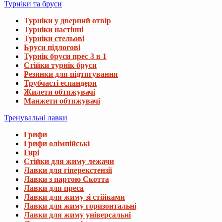
Турніки та бруси
Турніки у дверний отвір
Турніки настінні
Турніки стельові
Бруси підлогові
Турнік бруси прес 3 в 1
Стійки турнік бруси
Резинки для підтягування
Трубчасті еспандери
Жилети обтяжувачі
Манжети обтяжувачі
Тренувальні лавки
Грифи
Грифи олімпійські
Гирі
Стійки для жиму лежачи
Лавки для гіперекстензії
Лавки з партою Скотта
Лавки для преса
Лавки для жиму зі стійками
Лавки для жиму горизонтальні
Лавки для жиму універсальні