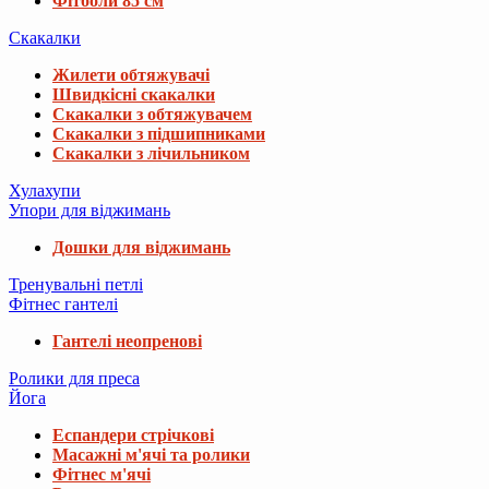
Фітболи 85 см
Скакалки
Жилети обтяжувачі
Швидкісні скакалки
Скакалки з обтяжувачем
Скакалки з підшипниками
Скакалки з лічильником
Хулахупи
Упори для віджимань
Дошки для віджимань
Тренувальні петлі
Фітнес гантелі
Гантелі неопренові
Ролики для преса
Йога
Еспандери стрічкові
Масажні м'ячі та ролики
Фітнес м'ячі