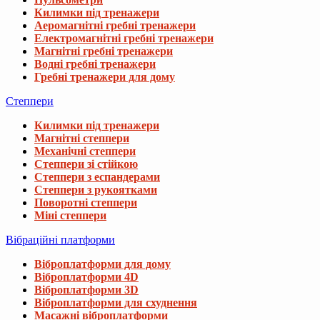
Килимки під тренажери
Аеромагнітні гребні тренажери
Електромагнітні гребні тренажери
Магнітні гребні тренажери
Водні гребні тренажери
Гребні тренажери для дому
Степпери
Килимки під тренажери
Магнітні степпери
Механічні степпери
Степпери зі стійкою
Степпери з еспандерами
Степпери з рукоятками
Поворотні степпери
Міні степпери
Вібраційні платформи
Віброплатформи для дому
Віброплатформи 4D
Віброплатформи 3D
Віброплатформи для схуднення
Масажні віброплатформи