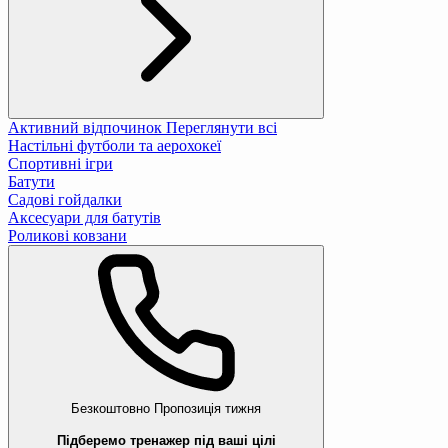
Активний відпочинок
Переглянути всі
Настільні футболи та аерохокеї
Спортивні ігри
Батути
Садові гойдалки
Аксесуари для батутів
Роликові ковзани
Безкоштовно
Пропозиція тижня
Підберемо тренажер під ваші цілі