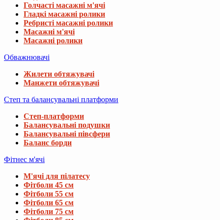
Голчасті масажні м'ячі
Гладкі масажні ролики
Ребристі масажні ролики
Масажні м'ячі
Масажні ролики
Обважнювачі
Жилети обтяжувачі
Манжети обтяжувачі
Степ та балансувальні платформи
Степ-платформи
Балансувальні подушки
Балансувальні півсфери
Баланс борди
Фітнес м'ячі
М'ячі для пілатесу
Фітболи 45 см
Фітболи 55 см
Фітболи 65 см
Фітболи 75 см