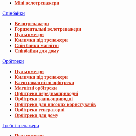
Міні велотренажери
Спінбайки
Велотренажери
Горизонтальні велотренажери
Пульсометри
Килимки під тренажери
Спін байки магнітні
Спінбайки для дому
Орбітреки
Пульсометри
Килимки під тренажери
Електромагнітні орбітреки
Магнітні орбітреки
Орбітреки передньоприводні
Орбітреки задньоприводні
Орбітреки для високих користувачів
Орбітреки генераторні
Орбітреки для дому
Гребні тренажери
Пульсометри