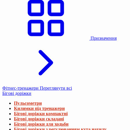
Призначення
Фітнес-тренажери
Переглянути всі
Бігові доріжки
Пульсометри
Килимки під тренажери
Бігові доріжки компактні
Бігові доріжки складані
Бігові доріжки для ходьби
Бігові доріжки з регулюванням кута нахилу