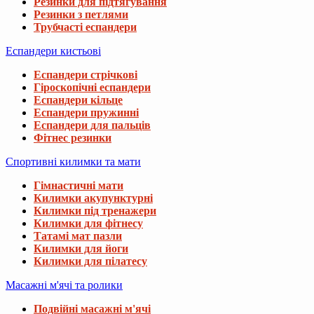
Резинки для підтягування
Резинки з петлями
Трубчасті еспандери
Еспандери кистьові
Еспандери стрічкові
Гіроскопічні еспандери
Еспандери кільце
Еспандери пружинні
Еспандери для пальців
Фітнес резинки
Спортивні килимки та мати
Гімнастичні мати
Килимки акупунктурні
Килимки під тренажери
Килимки для фітнесу
Татамі мат пазли
Килимки для йоги
Килимки для пілатесу
Масажні м'ячі та ролики
Подвійні масажні м'ячі