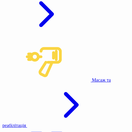
Масаж та
реабілітація