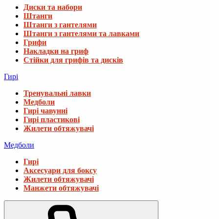
Диски та набори
Штанги
Штанги з гантелями
Штанги з гантелями та лавками
Грифи
Накладки на гриф
Стійки для грифів та дисків
Гирі
Тренувальні лавки
Медболи
Гирі чавунні
Гирі пластикові
Жилети обтяжувачі
Медболи
Гирі
Аксесуари для боксу
Жилети обтяжувачі
Манжети обтяжувачі