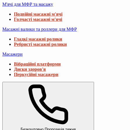
М'ячі для МФР та масажу
Подвійні масажні м'ячі
Голчасті масажні м'ячі
Масажні валики та роллери для МФР
Гладкі масажні ролики
Ребристі масажні ролики
Масажери
Вібраційні платформи
Диски здоров'я
Перкусійні масажери
Безкоштовно
Пропозиція тижня