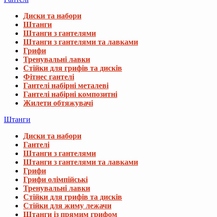
Диски та набори
Штанги
Штанги з гантелями
Штанги з гантелями та лавками
Грифи
Тренувальні лавки
Стійки для грифів та дисків
Фітнес гантелі
Гантелі набірні металеві
Гантелі набірні композитні
Жилети обтяжувачі
Штанги
Диски та набори
Гантелі
Штанги з гантелями
Штанги з гантелями та лавками
Грифи
Грифи олімпійські
Тренувальні лавки
Стійки для грифів та дисків
Стійки для жиму лежачи
Штанги із прямим грифом