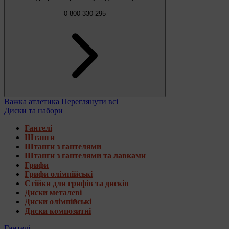
0 800 330 295
Важка атлетика
Переглянути всі
Диски та набори
Гантелі
Штанги
Штанги з гантелями
Штанги з гантелями та лавками
Грифи
Грифи олімпійські
Стійки для грифів та дисків
Диски металеві
Диски олімпійські
Диски композитні
Гантелі