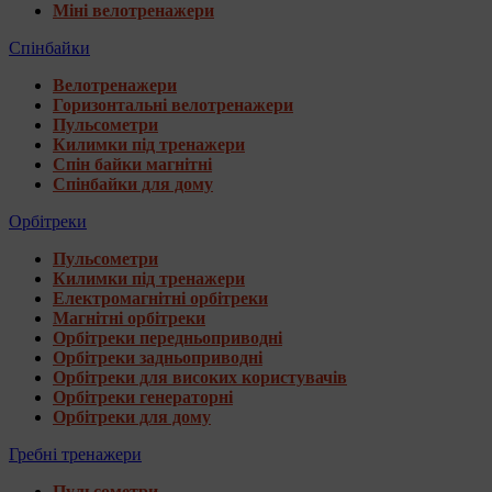
Міні велотренажери
Спінбайки
Велотренажери
Горизонтальні велотренажери
Пульсометри
Килимки під тренажери
Спін байки магнітні
Спінбайки для дому
Орбітреки
Пульсометри
Килимки під тренажери
Електромагнітні орбітреки
Магнітні орбітреки
Орбітреки передньоприводні
Орбітреки задньоприводні
Орбітреки для високих користувачів
Орбітреки генераторні
Орбітреки для дому
Гребні тренажери
Пульсометри