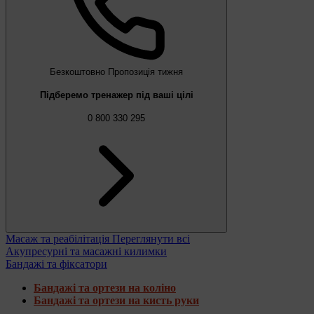
Безкоштовно
Пропозиція тижня
Підберемо тренажер під ваші цілі
0 800 330 295
Масаж та реабілітація
Переглянути всі
Акупресурні та масажні килимки
Бандажі та фіксатори
Бандажі та ортези на коліно
Бандажі та ортези на кисть руки