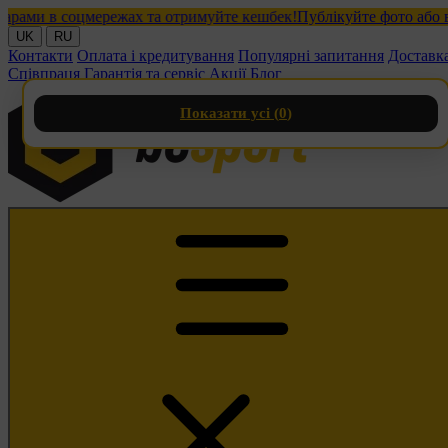
в соцмережах та отримуйте кешбек!
Публікуйте фото або відео з 
UK
RU
Контакти
Оплата і кредитування
Популярні запитання
Доставк
Співпраця
Гарантія та сервіс
Акції
Блог
Показати усі (
0
)