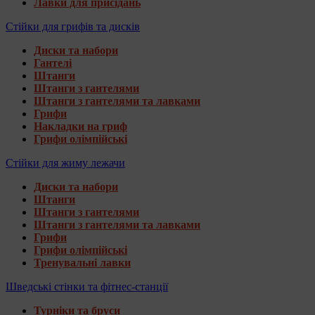
Лавки для присідань
Стійки для грифів та дисків
Диски та набори
Гантелі
Штанги
Штанги з гантелями
Штанги з гантелями та лавками
Грифи
Накладки на гриф
Грифи олімпійські
Стійки для жиму лежачи
Диски та набори
Штанги
Штанги з гантелями
Штанги з гантелями та лавками
Грифи
Грифи олімпійські
Тренувальні лавки
Шведські стінки та фітнес-станції
Турніки та бруси