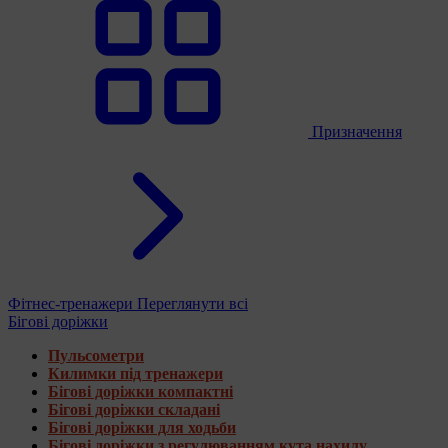
Призначення
Фітнес-тренажери
Переглянути всі
Бігові доріжки
Пульсометри
Килимки під тренажери
Бігові доріжки компактні
Бігові доріжки складані
Бігові доріжки для ходьби
Бігові доріжки з регулюванням кута нахилу