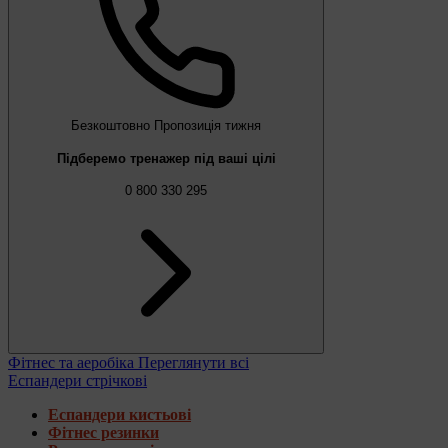
Безкоштовно
Пропозиція тижня
Підберемо тренажер під ваші цілі
0 800 330 295
Фітнес та аеробіка
Переглянути всі
Еспандери стрічкові
Еспандери кистьові
Фітнес резинки