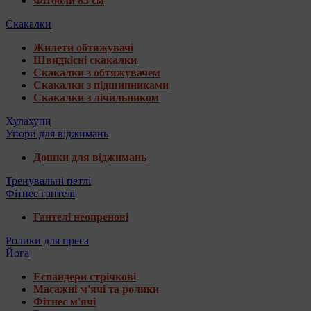
Фітболи 85 см
Скакалки
Жилети обтяжувачі
Швидкісні скакалки
Скакалки з обтяжувачем
Скакалки з підшипниками
Скакалки з лічильником
Хулахупи
Упори для віджимань
Дошки для віджимань
Тренувальні петлі
Фітнес гантелі
Гантелі неопренові
Ролики для преса
Йога
Еспандери стрічкові
Масажні м'ячі та ролики
Фітнес м'ячі