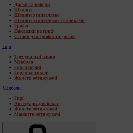
Диски та набори
Штанги
Штанги з гантелями
Штанги з гантелями та лавками
Грифи
Накладки на гриф
Стійки для грифів та дисків
Гирі
Тренувальні лавки
Медболи
Гирі чавунні
Гирі пластикові
Жилети обтяжувачі
Медболи
Гирі
Аксесуари для боксу
Жилети обтяжувачі
Манжети обтяжувачі