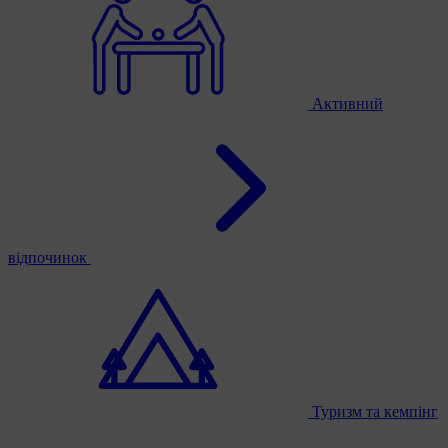
Активний
відпочинок
Туризм та кемпінг