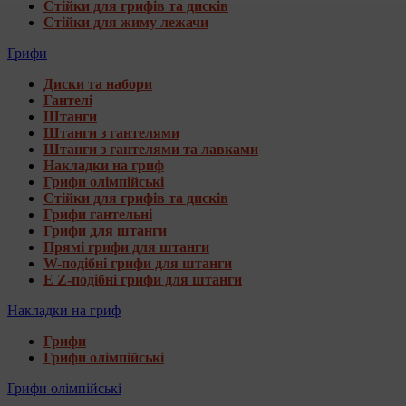
Стійки для грифів та дисків
Стійки для жиму лежачи
Грифи
Диски та набори
Гантелі
Штанги
Штанги з гантелями
Штанги з гантелями та лавками
Накладки на гриф
Грифи олімпійські
Стійки для грифів та дисків
Грифи гантельні
Грифи для штанги
Прямі грифи для штанги
W-подібні грифи для штанги
E Z-подібні грифи для штанги
Накладки на гриф
Грифи
Грифи олімпійські
Грифи олімпійські