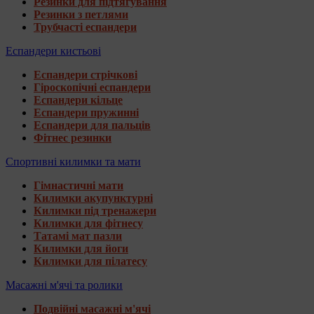
Резинки для підтягування
Резинки з петлями
Трубчасті еспандери
Еспандери кистьові
Еспандери стрічкові
Гіроскопічні еспандери
Еспандери кільце
Еспандери пружинні
Еспандери для пальців
Фітнес резинки
Спортивні килимки та мати
Гімнастичні мати
Килимки акупунктурні
Килимки під тренажери
Килимки для фітнесу
Татамі мат пазли
Килимки для йоги
Килимки для пілатесу
Масажні м'ячі та ролики
Подвійні масажні м'ячі