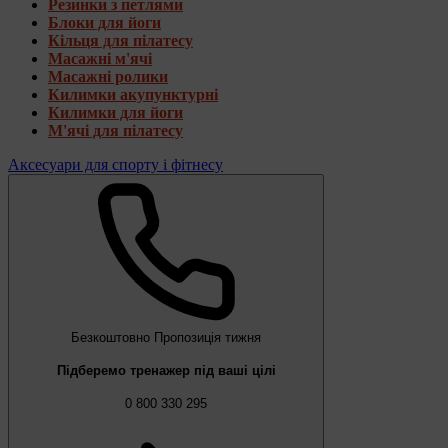
Резинки з петлями
Блоки для йоги
Кільця для пілатесу
Масажні м'ячі
Масажні ролики
Килимки акупунктурні
Килимки для йоги
М'ячі для пілатесу
Аксесуари для спорту і фітнесу
Безкоштовно
Пропозиція тижня
Підберемо тренажер під ваші цілі
0 800 330 295