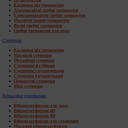
Килимки під тренажери
Аеромагнітні гребні тренажери
Електромагнітні гребні тренажери
Магнітні гребні тренажери
Водні гребні тренажери
Гребні тренажери для дому
Степпери
Килимки під тренажери
Магнітні степпери
Механічні степпери
Степпери зі стійкою
Степпери з еспандерами
Степпери з рукоятками
Поворотні степпери
Міні степпери
Вібраційні платформи
Віброплатформи для дому
Віброплатформи 4D
Віброплатформи 3D
Віброплатформи для схуднення
Масажні віброплатформи