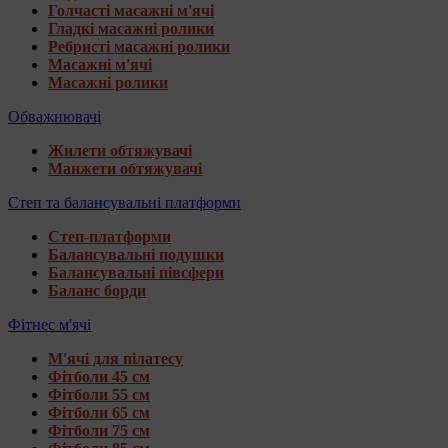
Голчасті масажні м'ячі
Гладкі масажні ролики
Ребристі масажні ролики
Масажні м'ячі
Масажні ролики
Обважнювачі
Жилети обтяжувачі
Манжети обтяжувачі
Степ та балансувальні платформи
Степ-платформи
Балансувальні подушки
Балансувальні півсфери
Баланс борди
Фітнес м'ячі
М'ячі для пілатесу
Фітболи 45 см
Фітболи 55 см
Фітболи 65 см
Фітболи 75 см