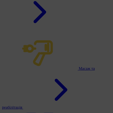
Масаж та
реабілітація