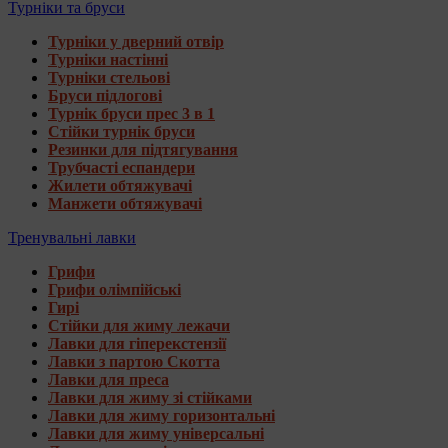
Турніки та бруси
Турніки у дверний отвір
Турніки настінні
Турніки стельові
Бруси підлогові
Турнік бруси прес 3 в 1
Стійки турнік бруси
Резинки для підтягування
Трубчасті еспандери
Жилети обтяжувачі
Манжети обтяжувачі
Тренувальні лавки
Грифи
Грифи олімпійські
Гирі
Стійки для жиму лежачи
Лавки для гіперекстензії
Лавки з партою Скотта
Лавки для преса
Лавки для жиму зі стійками
Лавки для жиму горизонтальні
Лавки для жиму універсальні