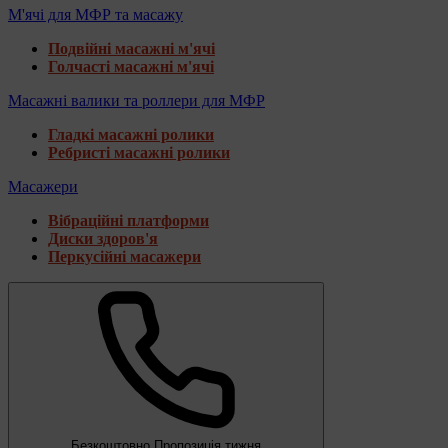
М'ячі для МФР та масажу
Подвійні масажні м'ячі
Голчасті масажні м'ячі
Масажні валики та роллери для МФР
Гладкі масажні ролики
Ребристі масажні ролики
Масажери
Вібраційні платформи
Диски здоров'я
Перкусійні масажери
Безкоштовно
Пропозиція тижня