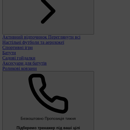
Активний відпочинок
Переглянути всі
Настільні футболи та аерохокеї
Спортивні ігри
Батути
Садові гойдалки
Аксесуари для батутів
Роликові ковзани
Безкоштовно
Пропозиція тижня
Підберемо тренажер під ваші цілі