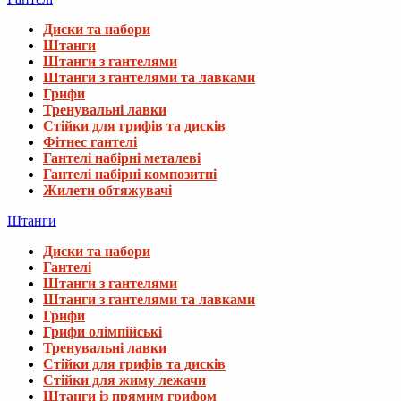
Диски та набори
Штанги
Штанги з гантелями
Штанги з гантелями та лавками
Грифи
Тренувальні лавки
Стійки для грифів та дисків
Фітнес гантелі
Гантелі набірні металеві
Гантелі набірні композитні
Жилети обтяжувачі
Штанги
Диски та набори
Гантелі
Штанги з гантелями
Штанги з гантелями та лавками
Грифи
Грифи олімпійські
Тренувальні лавки
Стійки для грифів та дисків
Стійки для жиму лежачи
Штанги із прямим грифом