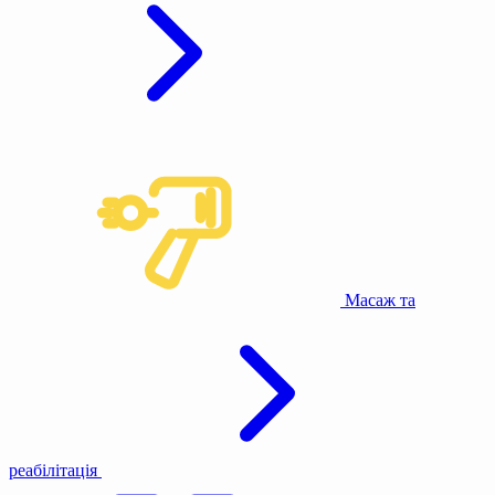
Масаж та
реабілітація