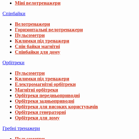
Міні велотренажери
Спінбайки
Велотренажери
Горизонтальні велотренажери
Пульсометри
Килимки під тренажери
Спін байки магнітні
Спінбайки для дому
Орбітреки
Пульсометри
Килимки під тренажери
Електромагнітні орбітреки
Магнітні орбітреки
Орбітреки передньоприводні
Орбітреки задньоприводні
Орбітреки для високих користувачів
Орбітреки генераторні
Орбітреки для дому
Гребні тренажери
Пульсометри