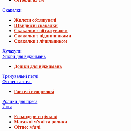
Фітболи 85 см
Скакалки
Жилети обтяжувачі
Швидкісні скакалки
Скакалки з обтяжувачем
Скакалки з підшипниками
Скакалки з лічильником
Хулахупи
Упори для віджимань
Дошки для віджимань
Тренувальні петлі
Фітнес гантелі
Гантелі неопренові
Ролики для преса
Йога
Еспандери стрічкові
Масажні м'ячі та ролики
Фітнес м'ячі