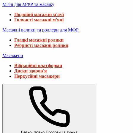
М'ячі для МФР та масажу
Подвійні масажні м'ячі
Голчасті масажні м'ячі
Масажні валики та роллери для МФР
Гладкі масажні ролики
Ребристі масажні ролики
Масажери
Вібраційні платформи
Диски здоров'я
Перкусійні масажери
Безкоштовно
Пропозиція тижня