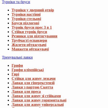
Турніки та бруси
Турніки у дверний отвір
Турніки настінні
Турніки стельові
Бруси підлогові
Турнік бруси прес 3 в 1
Стійки турнік бруси
Резинки для підтягування
Трубчасті еспандери
Жилети обтяжувачі
Манжети обтяжувачі
Тренувальні лавки
Грифи
Грифи олімпійські
Гирі
Стійки для жиму лежачи
Лавки для гіперекстензії
Лавки з партою Скотта
Лавки для преса
Лавки для жиму зі стійками
Лавки для жиму горизонтальні
Лавки для жиму універсальні