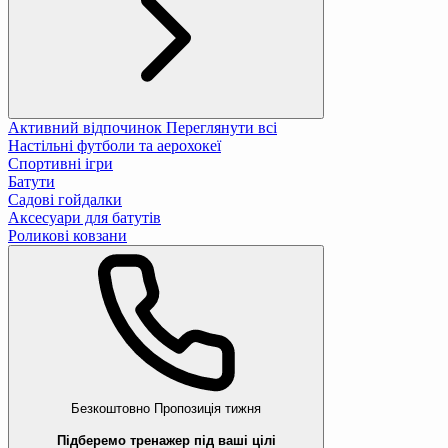
Активний відпочинок
Переглянути всі
Настільні футболи та аерохокеї
Спортивні ігри
Батути
Садові гойдалки
Аксесуари для батутів
Роликові ковзани
Безкоштовно
Пропозиція тижня
Підберемо тренажер під ваші цілі