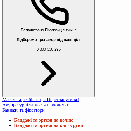
Безкоштовно
Пропозиція тижня
Підберемо тренажер під ваші цілі
0 800 330 295
Масаж та реабілітація
Переглянути всі
Акупресурні та масажні килимки
Бандажі та фіксатори
Бандажі та ортези на коліно
Бандажі та ортези на кисть руки