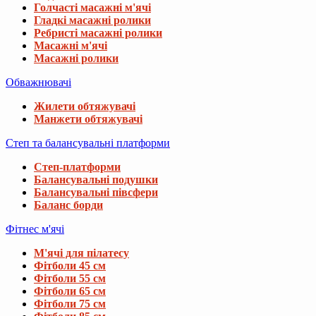
Голчасті масажні м'ячі
Гладкі масажні ролики
Ребристі масажні ролики
Масажні м'ячі
Масажні ролики
Обважнювачі
Жилети обтяжувачі
Манжети обтяжувачі
Степ та балансувальні платформи
Степ-платформи
Балансувальні подушки
Балансувальні півсфери
Баланс борди
Фітнес м'ячі
М'ячі для пілатесу
Фітболи 45 см
Фітболи 55 см
Фітболи 65 см
Фітболи 75 см