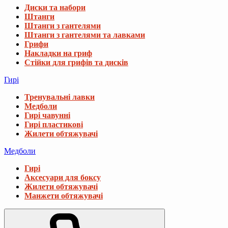
Диски та набори
Штанги
Штанги з гантелями
Штанги з гантелями та лавками
Грифи
Накладки на гриф
Стійки для грифів та дисків
Гирі
Тренувальні лавки
Медболи
Гирі чавунні
Гирі пластикові
Жилети обтяжувачі
Медболи
Гирі
Аксесуари для боксу
Жилети обтяжувачі
Манжети обтяжувачі