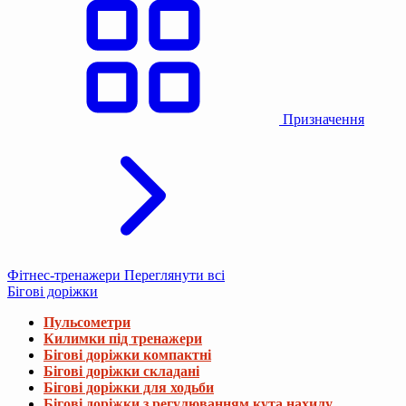
Призначення
Фітнес-тренажери
Переглянути всі
Бігові доріжки
Пульсометри
Килимки під тренажери
Бігові доріжки компактні
Бігові доріжки складані
Бігові доріжки для ходьби
Бігові доріжки з регулюванням кута нахилу