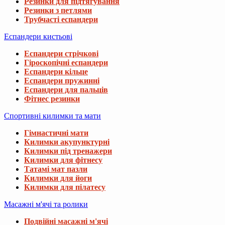
Резинки для підтягування
Резинки з петлями
Трубчасті еспандери
Еспандери кистьові
Еспандери стрічкові
Гіроскопічні еспандери
Еспандери кільце
Еспандери пружинні
Еспандери для пальців
Фітнес резинки
Спортивні килимки та мати
Гімнастичні мати
Килимки акупунктурні
Килимки під тренажери
Килимки для фітнесу
Татамі мат пазли
Килимки для йоги
Килимки для пілатесу
Масажні м'ячі та ролики
Подвійні масажні м'ячі