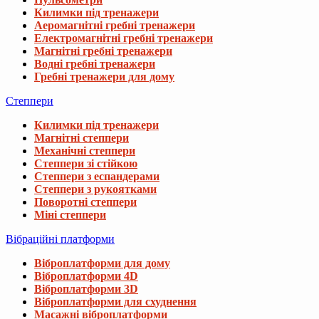
Килимки під тренажери
Аеромагнітні гребні тренажери
Електромагнітні гребні тренажери
Магнітні гребні тренажери
Водні гребні тренажери
Гребні тренажери для дому
Степпери
Килимки під тренажери
Магнітні степпери
Механічні степпери
Степпери зі стійкою
Степпери з еспандерами
Степпери з рукоятками
Поворотні степпери
Міні степпери
Вібраційні платформи
Віброплатформи для дому
Віброплатформи 4D
Віброплатформи 3D
Віброплатформи для схуднення
Масажні віброплатформи