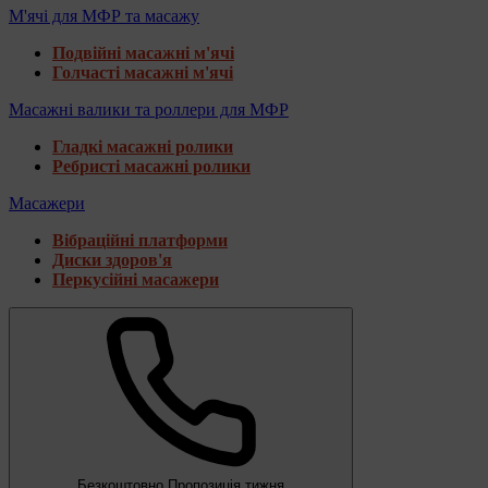
М'ячі для МФР та масажу
Подвійні масажні м'ячі
Голчасті масажні м'ячі
Масажні валики та роллери для МФР
Гладкі масажні ролики
Ребристі масажні ролики
Масажери
Вібраційні платформи
Диски здоров'я
Перкусійні масажери
Безкоштовно
Пропозиція тижня