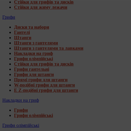
Стійки для грифів та дисків
Стійки для жиму лежачи
Грифи
Диски та набори
Гантелі
Штанги
Штанги з гантелями
Штанги з гантелями та лавками
Накладки на гриф
Грифи олімпійські
Стійки для грифів та дисків
Грифи гантельні
Грифи для штанги
Прямі грифи для штанги
W-подібні грифи для штанги
E Z-подібні грифи для штанги
Накладки на гриф
Грифи
Грифи олімпійські
Грифи олімпійські