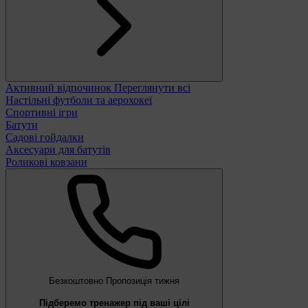
Активний відпочинок
Переглянути всі
Настільні футболи та аерохокеї
Спортивні ігри
Батути
Садові гойдалки
Аксесуари для батутів
Роликові ковзани
Безкоштовно
Пропозиція тижня
Підберемо тренажер під ваші цілі