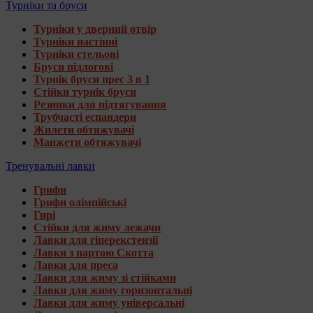
Турніки та бруси
Турніки у дверний отвір
Турніки настінні
Турніки стельові
Бруси підлогові
Турнік бруси прес 3 в 1
Стійки турнік бруси
Резинки для підтягування
Трубчасті еспандери
Жилети обтяжувачі
Манжети обтяжувачі
Тренувальні лавки
Грифи
Грифи олімпійські
Гирі
Стійки для жиму лежачи
Лавки для гіперекстензії
Лавки з партою Скотта
Лавки для преса
Лавки для жиму зі стійками
Лавки для жиму горизонтальні
Лавки для жиму універсальні