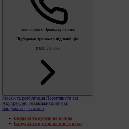
Безкоштовно
Пропозиція тижня
Підберемо тренажер під ваші цілі
0 800 330 295
Масаж та реабілітація
Переглянути всі
Акупресурні та масажні килимки
Бандажі та фіксатори
Бандажі та ортези на коліно
Бандажі та ортези на кисть руки