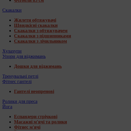
Фітболи 85 см
Скакалки
Жилети обтяжувачі
Швидкісні скакалки
Скакалки з обтяжувачем
Скакалки з підшипниками
Скакалки з лічильником
Хулахупи
Упори для віджимань
Дошки для віджимань
Тренувальні петлі
Фітнес гантелі
Гантелі неопренові
Ролики для преса
Йога
Еспандери стрічкові
Масажні м'ячі та ролики
Фітнес м'ячі