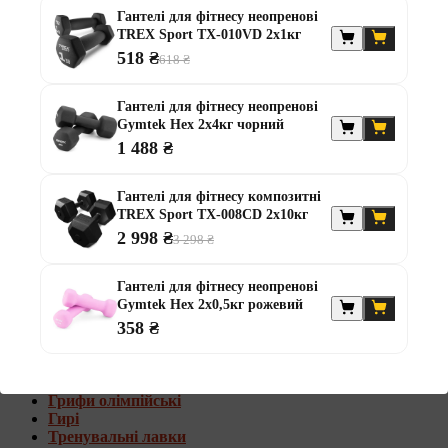
Штанги з w-подібним грифом
Гантелі для фітнесу неопренові
Жилети обтяжувачі
TREX Sport TX-010VD 2x1кг
518 ₴
618 ₴
Штанги з гантелями
Диски та набори
Гантелі для фітнесу неопренові
Гантелі
Gymtek Hex 2х4кг чорний
Штанги
1 488 ₴
Штанги з гантелями та лавками
Грифи
Грифи олімпійські
Гантелі для фітнесу композитні
Тренувальні лавки
TREX Sport TX-008CD 2x10кг
Стійки для грифів та дисків
2 998 ₴
3 298 ₴
Стійки для жиму лежачи
Штанги з гантелями та лавками
Гантелі для фітнесу неопренові
Gymtek Hex 2х0,5кг рожевий
Диски та набори
358 ₴
Гантелі
Штанги
Штанги з гантелями
Грифи
Грифи олімпійські
Гирі
Тренувальні лавки