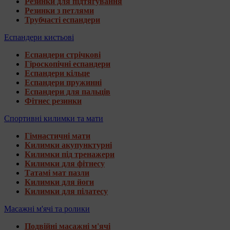
Резинки для підтягування
Резинки з петлями
Трубчасті еспандери
Еспандери кистьові
Еспандери стрічкові
Гіроскопічні еспандери
Еспандери кільце
Еспандери пружинні
Еспандери для пальців
Фітнес резинки
Спортивні килимки та мати
Гімнастичні мати
Килимки акупунктурні
Килимки під тренажери
Килимки для фітнесу
Татамі мат пазли
Килимки для йоги
Килимки для пілатесу
Масажні м'ячі та ролики
Подвійні масажні м'ячі