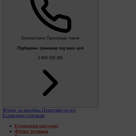
Безкоштовно
Пропозиція тижня
Підберемо тренажер під ваші цілі
0 800 330 295
Фітнес та аеробіка
Переглянути всі
Еспандери стрічкові
Еспандери кистьові
Фітнес резинки