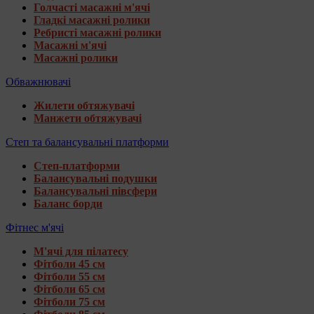
Голчасті масажні м'ячі
Гладкі масажні ролики
Ребристі масажні ролики
Масажні м'ячі
Масажні ролики
Обважнювачі
Жилети обтяжувачі
Манжети обтяжувачі
Степ та балансувальні платформи
Степ-платформи
Балансувальні подушки
Балансувальні півсфери
Баланс борди
Фітнес м'ячі
М'ячі для пілатесу
Фітболи 45 см
Фітболи 55 см
Фітболи 65 см
Фітболи 75 см