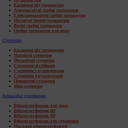
Килимки під тренажери
Аеромагнітні гребні тренажери
Електромагнітні гребні тренажери
Магнітні гребні тренажери
Водні гребні тренажери
Гребні тренажери для дому
Степпери
Килимки під тренажери
Магнітні степпери
Механічні степпери
Степпери зі стійкою
Степпери з еспандерами
Степпери з рукоятками
Поворотні степпери
Міні степпери
Вібраційні платформи
Віброплатформи для дому
Віброплатформи 4D
Віброплатформи 3D
Віброплатформи для схуднення
Масажні віброплатформи