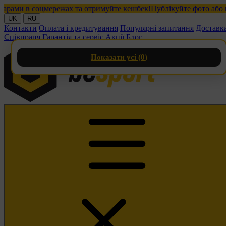
ми в соцмережах та отримуйте кешбек!
Публікуйте фото або віде
UK
RU
Контакти
Оплата і кредитування
Популярні запитання
Доставк
Співпраця
Гарантія та сервіс
Акції
Блог
Показати усі (
0
)