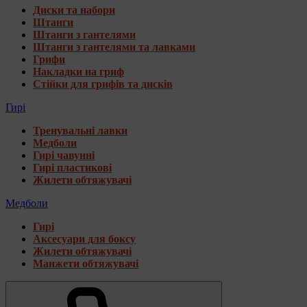
Диски та набори
Штанги
Штанги з гантелями
Штанги з гантелями та лавками
Грифи
Накладки на гриф
Стійки для грифів та дисків
Гирі
Тренувальні лавки
Медболи
Гирі чавунні
Гирі пластикові
Жилети обтяжувачі
Медболи
Гирі
Аксесуари для боксу
Жилети обтяжувачі
Манжети обтяжувачі