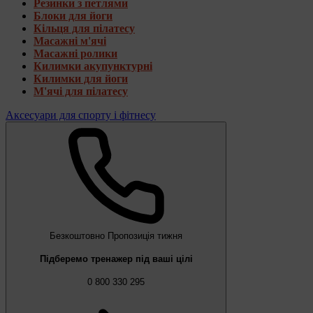
Резинки з петлями
Блоки для йоги
Кільця для пілатесу
Масажні м'ячі
Масажні ролики
Килимки акупунктурні
Килимки для йоги
М'ячі для пілатесу
Аксесуари для спорту і фітнесу
Безкоштовно
Пропозиція тижня
Підберемо тренажер під ваші цілі
0 800 330 295