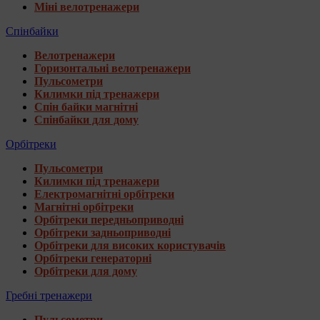
Міні велотренажери
Спінбайки
Велотренажери
Горизонтальні велотренажери
Пульсометри
Килимки під тренажери
Спін байки магнітні
Спінбайки для дому
Орбітреки
Пульсометри
Килимки під тренажери
Електромагнітні орбітреки
Магнітні орбітреки
Орбітреки передньоприводні
Орбітреки задньоприводні
Орбітреки для високих користувачів
Орбітреки генераторні
Орбітреки для дому
Гребні тренажери
Пульсометри