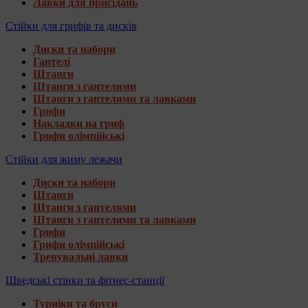
Лавки для присідань
Стійки для грифів та дисків
Диски та набори
Гантелі
Штанги
Штанги з гантелями
Штанги з гантелями та лавками
Грифи
Накладки на гриф
Грифи олімпійські
Стійки для жиму лежачи
Диски та набори
Штанги
Штанги з гантелями
Штанги з гантелями та лавками
Грифи
Грифи олімпійські
Тренувальні лавки
Шведські стінки та фітнес-станції
Турніки та бруси