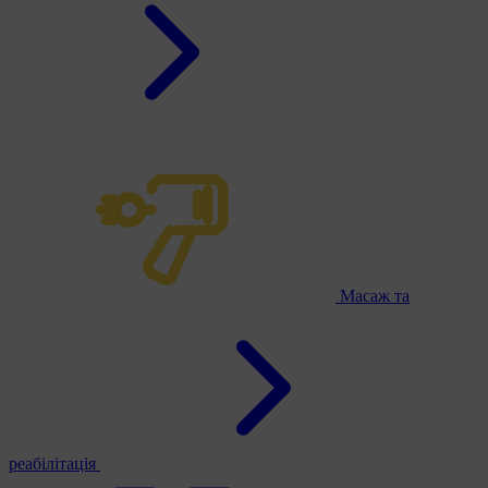
Масаж та
реабілітація