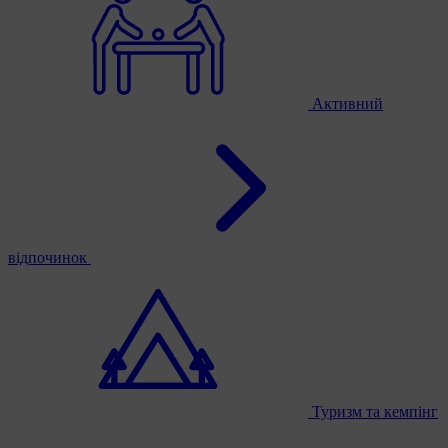
Активний
відпочинок
Туризм та кемпінг