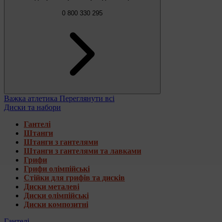
0 800 330 295
Важка атлетика
Переглянути всі
Диски та набори
Гантелі
Штанги
Штанги з гантелями
Штанги з гантелями та лавками
Грифи
Грифи олімпійські
Стійки для грифів та дисків
Диски металеві
Диски олімпійські
Диски композитні
Гантелі