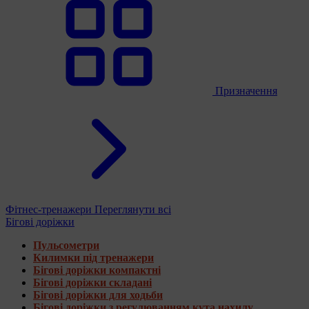
Призначення
Фітнес-тренажери
Переглянути всі
Бігові доріжки
Пульсометри
Килимки під тренажери
Бігові доріжки компактні
Бігові доріжки складані
Бігові доріжки для ходьби
Бігові доріжки з регулюванням кута нахилу