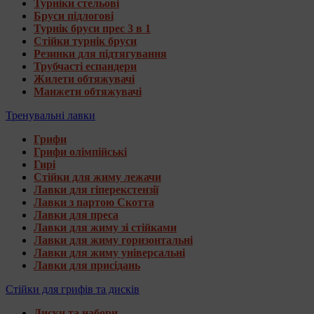
Турніки стельові
Бруси підлогові
Турнік бруси прес 3 в 1
Стійки турнік бруси
Резинки для підтягування
Трубчасті еспандери
Жилети обтяжувачі
Манжети обтяжувачі
Тренувальні лавки
Грифи
Грифи олімпійські
Гирі
Стійки для жиму лежачи
Лавки для гіперекстензії
Лавки з партою Скотта
Лавки для преса
Лавки для жиму зі стійками
Лавки для жиму горизонтальні
Лавки для жиму універсальні
Лавки для присідань
Стійки для грифів та дисків
Диски та набори