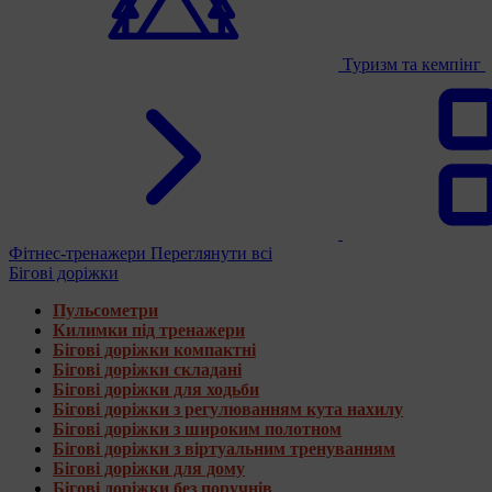
Туризм та кемпінг
Фітнес-тренажери
Переглянути всі
Бігові доріжки
Пульсометри
Килимки під тренажери
Бігові доріжки компактні
Бігові доріжки складані
Бігові доріжки для ходьби
Бігові доріжки з регулюванням кута нахилу
Бігові доріжки з широким полотном
Бігові доріжки з віртуальним тренуванням
Бігові доріжки для дому
Бігові доріжки без поручнів