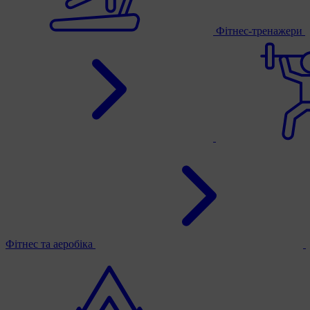
Фітнес-тренажери
Фітнес та аеробіка