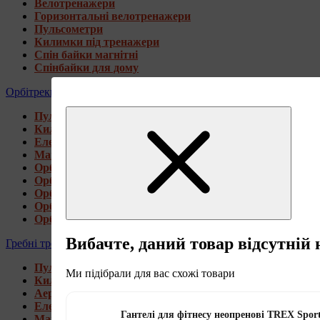
Велотренажери
Горизонтальні велотренажери
Пульсометри
Килимки під тренажери
Спін байки магнітні
Спінбайки для дому
Орбітреки
Пульсометри
Килимки під тренажери
Електромагнітні орбітреки
Магнітні орбітреки
Орбітреки передньоприводні
Орбітреки задньоприводні
Орбітреки для високих користувачів
Орбітреки генераторні
Орбітреки для дому
Вибачте, даний товар відсутній 
Гребні тренажери
Пульсометри
Ми підібрали для вас схожі товари
Килимки під тренажери
Аеромагнітні гребні тренажери
Електромагнітні гребні тренажери
Гантелі для фітнесу неопренові TREX Spor
Магнітні гребні тренажери