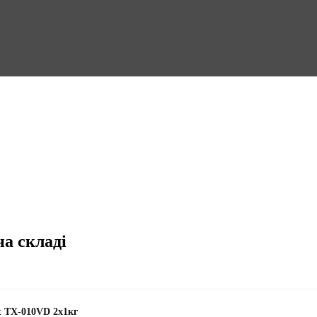
на складі
t TX-010VD 2x1кг