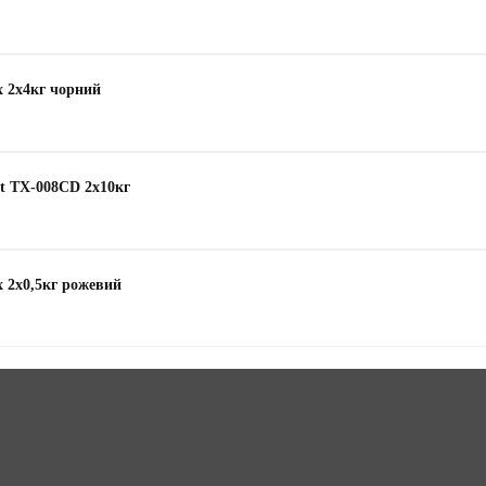
x 2х4кг чорний
rt TX-008CD 2x10кг
x 2х0,5кг рожевий