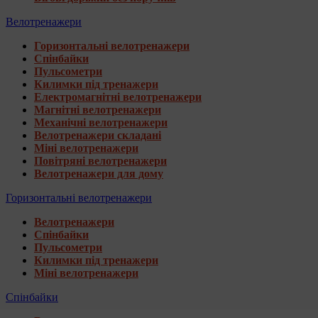
Велотренажери
Горизонтальні велотренажери
Спінбайки
Пульсометри
Килимки під тренажери
Електромагнітні велотренажери
Магнітні велотренажери
Механічні велотренажери
Велотренажери складані
Міні велотренажери
Повітряні велотренажери
Велотренажери для дому
Горизонтальні велотренажери
Велотренажери
Спінбайки
Пульсометри
Килимки під тренажери
Міні велотренажери
Спінбайки