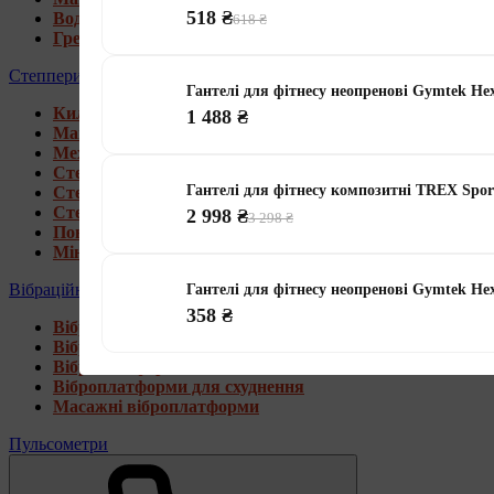
518 ₴
Водні гребні тренажери
618 ₴
Гребні тренажери для дому
Степпери
Гантелі для фітнесу неопренові Gymtek He
Килимки під тренажери
1 488 ₴
Магнітні степпери
Механічні степпери
Степпери зі стійкою
Гантелі для фітнесу композитні TREX Spo
Степпери з еспандерами
Степпери з рукоятками
2 998 ₴
3 298 ₴
Поворотні степпери
Міні степпери
Вібраційні платформи
Гантелі для фітнесу неопренові Gymtek He
358 ₴
Віброплатформи для дому
Віброплатформи 4D
Віброплатформи 3D
Віброплатформи для схуднення
Масажні віброплатформи
Пульсометри