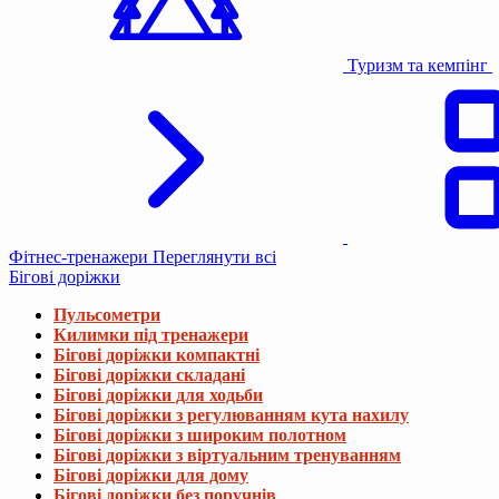
Туризм та кемпінг
Фітнес-тренажери
Переглянути всі
Бігові доріжки
Пульсометри
Килимки під тренажери
Бігові доріжки компактні
Бігові доріжки складані
Бігові доріжки для ходьби
Бігові доріжки з регулюванням кута нахилу
Бігові доріжки з широким полотном
Бігові доріжки з віртуальним тренуванням
Бігові доріжки для дому
Бігові доріжки без поручнів