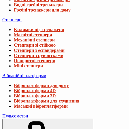
1 398 ₴
Водні гребні тренажери
1 618 ₴
Гребні тренажери для дому
Степпери
Гантелі для фітнесу неопренові Gymtek He
Килимки під тренажери
1 488 ₴
Магнітні степпери
Механічні степпери
Степпери зі стійкою
Гантелі для фітнесу композитні TREX Spo
Степпери з еспандерами
Степпери з рукоятками
2 998 ₴
3 298 ₴
Поворотні степпери
Міні степпери
Вібраційні платформи
Гантелі для фітнесу неопренові Gymtek He
358 ₴
Віброплатформи для дому
Віброплатформи 4D
Віброплатформи 3D
Віброплатформи для схуднення
Масажні віброплатформи
Пульсометри