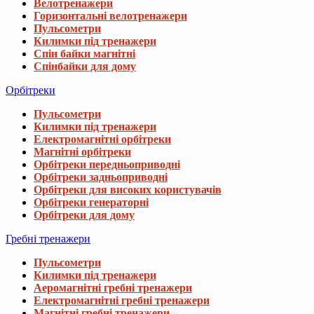
Велотренажери
Горизонтальні велотренажери
Пульсометри
Килимки під тренажери
Спін байки магнітні
Спінбайки для дому
Орбітреки
Пульсометри
Килимки під тренажери
Електромагнітні орбітреки
Магнітні орбітреки
Орбітреки передньоприводні
Орбітреки задньоприводні
Орбітреки для високих користувачів
Орбітреки генераторні
Орбітреки для дому
Вибачте, даний товар відсутній 
Гребні тренажери
Пульсометри
Ми підібрали для вас схожі товари
Килимки під тренажери
Аеромагнітні гребні тренажери
Електромагнітні гребні тренажери
Гантелі для фітнесу неопренові TREX Spor
Магнітні гребні тренажери