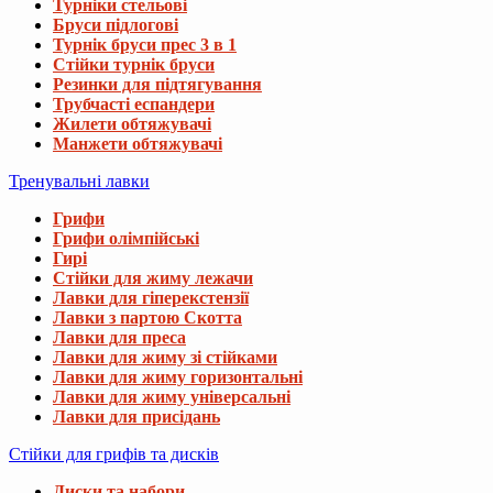
Турніки стельові
Бруси підлогові
Турнік бруси прес 3 в 1
Стійки турнік бруси
Резинки для підтягування
Трубчасті еспандери
Жилети обтяжувачі
Манжети обтяжувачі
Тренувальні лавки
Грифи
Грифи олімпійські
Гирі
Стійки для жиму лежачи
Лавки для гіперекстензії
Лавки з партою Скотта
Лавки для преса
Лавки для жиму зі стійками
Лавки для жиму горизонтальні
Лавки для жиму універсальні
Лавки для присідань
Стійки для грифів та дисків
Диски та набори