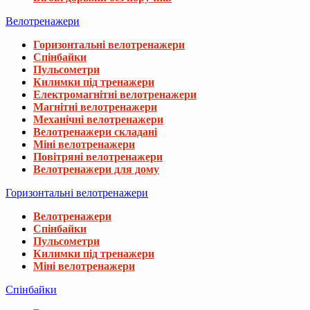
Велотренажери
Горизонтальні велотренажери
Спінбайки
Пульсометри
Килимки під тренажери
Електромагнітні велотренажери
Магнітні велотренажери
Механічні велотренажери
Велотренажери складані
Міні велотренажери
Повітряні велотренажери
Велотренажери для дому
Горизонтальні велотренажери
Велотренажери
Спінбайки
Пульсометри
Килимки під тренажери
Міні велотренажери
Спінбайки