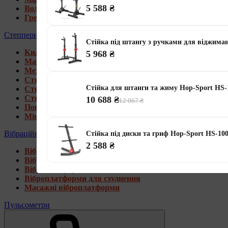
5 588 ₴
Водні гребні тренажери
Гребні тренажери для дому
Степпери
Стійка під штангу з ручками для віджима
Килимки під тренажери
5 968 ₴
Магнітні степпери
Механічні степпери
Степпери зі стійкою
Стійка для штанги та жиму Hop-Sport HS-
Степпери з еспандерами
Степпери з рукоятками
10 688 ₴
12 067 ₴
Поворотні степпери
Міні степпери
Вібраційні платформи
Стійка під диски та гриф Hop-Sport HS-10
2 588 ₴
Віброплатформи для дому
Віброплатформи 4D
Віброплатформи 3D
Віброплатформи для схуднення
Масажні віброплатформи
Пульсометри