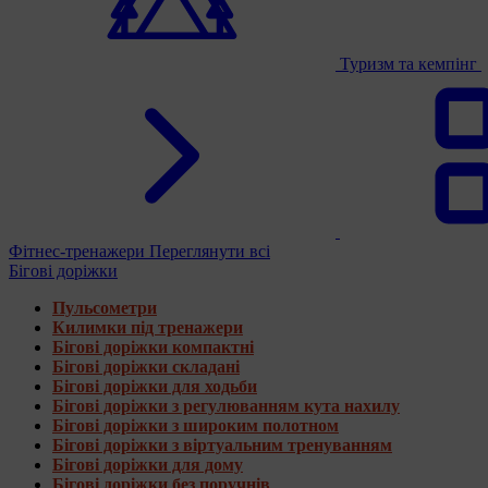
Туризм та кемпінг
Фітнес-тренажери
Переглянути всі
Бігові доріжки
Пульсометри
Килимки під тренажери
Бігові доріжки компактні
Бігові доріжки складані
Бігові доріжки для ходьби
Бігові доріжки з регулюванням кута нахилу
Бігові доріжки з широким полотном
Бігові доріжки з віртуальним тренуванням
Бігові доріжки для дому
Бігові доріжки без поручнів