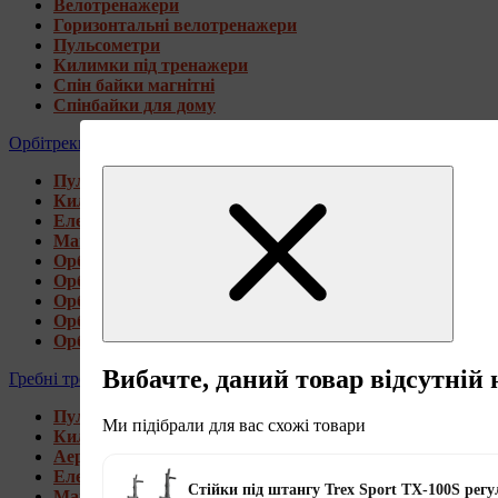
Велотренажери
Горизонтальні велотренажери
Пульсометри
Килимки під тренажери
Спін байки магнітні
Спінбайки для дому
Орбітреки
Пульсометри
Килимки під тренажери
Електромагнітні орбітреки
Магнітні орбітреки
Орбітреки передньоприводні
Орбітреки задньоприводні
Орбітреки для високих користувачів
Орбітреки генераторні
Орбітреки для дому
Вибачте, даний товар відсутній 
Гребні тренажери
Пульсометри
Ми підібрали для вас схожі товари
Килимки під тренажери
Аеромагнітні гребні тренажери
Електромагнітні гребні тренажери
Стійки під штангу Trex Sport TX-100S рег
Магнітні гребні тренажери