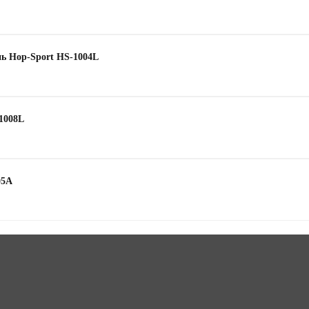
нь Hop-Sport HS-1004L
1008L
05A