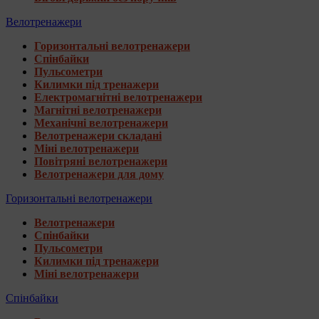
Велотренажери
Горизонтальні велотренажери
Спінбайки
Пульсометри
Килимки під тренажери
Електромагнітні велотренажери
Магнітні велотренажери
Механічні велотренажери
Велотренажери складані
Міні велотренажери
Повітряні велотренажери
Велотренажери для дому
Горизонтальні велотренажери
Велотренажери
Спінбайки
Пульсометри
Килимки під тренажери
Міні велотренажери
Спінбайки