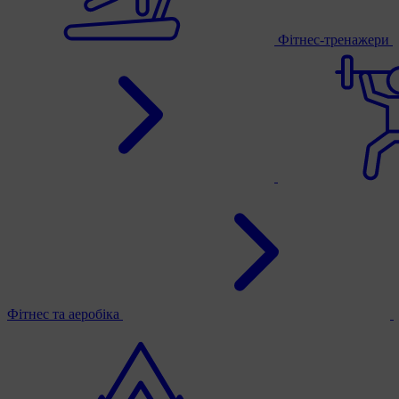
Фітнес-тренажери
Фітнес та аеробіка