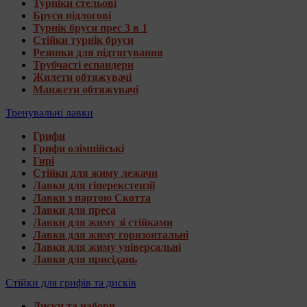
Турніки стельові
Бруси підлогові
Турнік бруси прес 3 в 1
Стійки турнік бруси
Резинки для підтягування
Трубчасті еспандери
Жилети обтяжувачі
Манжети обтяжувачі
Тренувальні лавки
Грифи
Грифи олімпійські
Гирі
Стійки для жиму лежачи
Лавки для гіперекстензії
Лавки з партою Скотта
Лавки для преса
Лавки для жиму зі стійками
Лавки для жиму горизонтальні
Лавки для жиму універсальні
Лавки для присідань
Стійки для грифів та дисків
Диски та набори