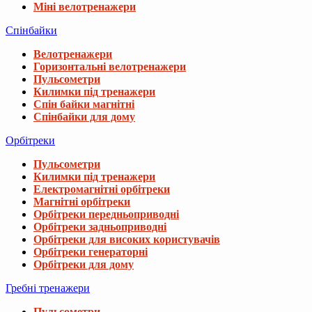
Міні велотренажери
Спінбайки
Велотренажери
Горизонтальні велотренажери
Пульсометри
Килимки під тренажери
Спін байки магнітні
Спінбайки для дому
Орбітреки
Пульсометри
Килимки під тренажери
Електромагнітні орбітреки
Магнітні орбітреки
Орбітреки передньоприводні
Орбітреки задньоприводні
Орбітреки для високих користувачів
Орбітреки генераторні
Орбітреки для дому
Гребні тренажери
Пульсометри