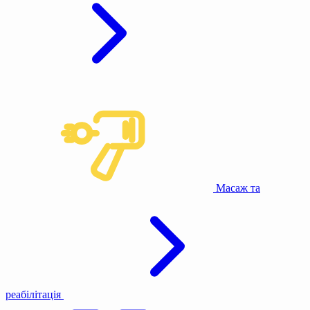
Масаж та
реабілітація