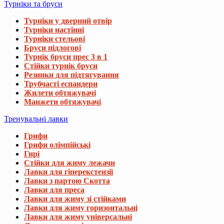
Турніки та бруси
Турніки у дверний отвір
Турніки настінні
Турніки стельові
Бруси підлогові
Турнік бруси прес 3 в 1
Стійки турнік бруси
Резинки для підтягування
Трубчасті еспандери
Жилети обтяжувачі
Манжети обтяжувачі
Тренувальні лавки
Грифи
Грифи олімпійські
Гирі
Стійки для жиму лежачи
Лавки для гіперекстензії
Лавки з партою Скотта
Лавки для преса
Лавки для жиму зі стійками
Лавки для жиму горизонтальні
Лавки для жиму універсальні