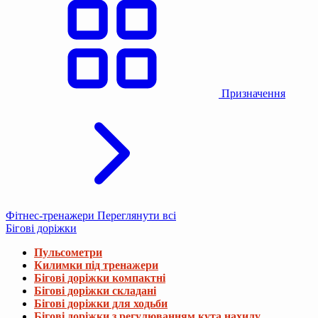
Призначення
Фітнес-тренажери
Переглянути всі
Бігові доріжки
Пульсометри
Килимки під тренажери
Бігові доріжки компактні
Бігові доріжки складані
Бігові доріжки для ходьби
Бігові доріжки з регулюванням кута нахилу