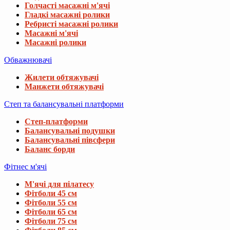
Голчасті масажні м'ячі
Гладкі масажні ролики
Ребристі масажні ролики
Масажні м'ячі
Масажні ролики
Обважнювачі
Жилети обтяжувачі
Манжети обтяжувачі
Степ та балансувальні платформи
Степ-платформи
Балансувальні подушки
Балансувальні півсфери
Баланс борди
Фітнес м'ячі
М'ячі для пілатесу
Фітболи 45 см
Фітболи 55 см
Фітболи 65 см
Фітболи 75 см