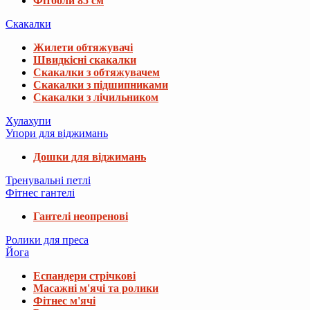
Фітболи 85 см
Скакалки
Жилети обтяжувачі
Швидкісні скакалки
Скакалки з обтяжувачем
Скакалки з підшипниками
Скакалки з лічильником
Хулахупи
Упори для віджимань
Дошки для віджимань
Тренувальні петлі
Фітнес гантелі
Гантелі неопренові
Ролики для преса
Йога
Еспандери стрічкові
Масажні м'ячі та ролики
Фітнес м'ячі