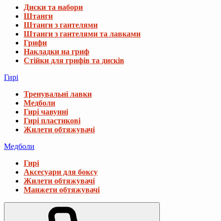
Диски та набори
Штанги
Штанги з гантелями
Штанги з гантелями та лавками
Грифи
Накладки на гриф
Стійки для грифів та дисків
Гирі
Тренувальні лавки
Медболи
Гирі чавунні
Гирі пластикові
Жилети обтяжувачі
Медболи
Гирі
Аксесуари для боксу
Жилети обтяжувачі
Манжети обтяжувачі