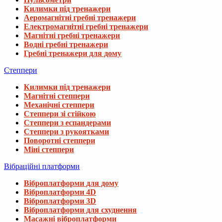
Килимки під тренажери
Аеромагнітні гребні тренажери
Електромагнітні гребні тренажери
Магнітні гребні тренажери
Водні гребні тренажери
Гребні тренажери для дому
Степпери
Килимки під тренажери
Магнітні степпери
Механічні степпери
Степпери зі стійкою
Степпери з еспандерами
Степпери з рукоятками
Поворотні степпери
Міні степпери
Вібраційні платформи
Віброплатформи для дому
Віброплатформи 4D
Віброплатформи 3D
Віброплатформи для схуднення
Масажні віброплатформи