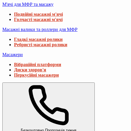
М'ячі для МФР та масажу
Подвійні масажні м'ячі
Голчасті масажні м'ячі
Масажні валики та роллери для МФР
Гладкі масажні ролики
Ребристі масажні ролики
Масажери
Вібраційні платформи
Диски здоров'я
Перкусійні масажери
Безкоштовно
Пропозиція тижня