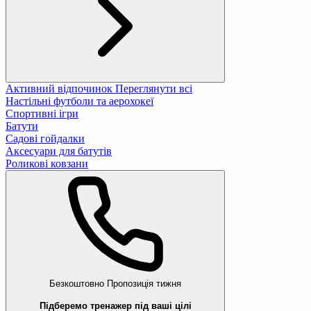
Активний відпочинок
Переглянути всі
Настільні футболи та аерохокеї
Спортивні ігри
Батути
Садові гойдалки
Аксесуари для батутів
Роликові ковзани
Безкоштовно
Пропозиція тижня
Підберемо тренажер під ваші цілі