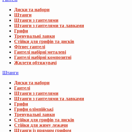
Диски та набори
Штанги
Штанги з гантелями
Штанги з гантелями та лавками
Грифи
Тренувальні лавки
Стійки для грифів та дисків
Фітнес гантелі
Гантелі набірні металеві
Гантелі набірні композитні
Жилети обтяжувачі
Штанги
Диски та набори
Гантелі
Штанги з гантелями
Штанги з гантелями та лавками
Грифи
Грифи олімпійські
Тренувальні лавки
Стійки для грифів та дисків
Стійки для жиму лежачи
Штанги із прямим грифом