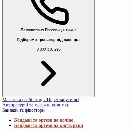
Безкоштовно
Пропозиція тижня
Підберемо тренажер під ваші цілі
0 800 330 295
Масаж та реабілітація
Переглянути всі
Акупресурні та масажні килимки
Бандажі та фіксатори
Бандажі та ортези на коліно
Бандажі та ортези на кисть руки