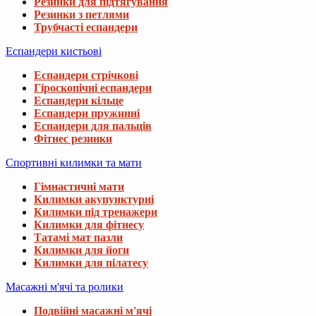
Резинки для підтягування
Резинки з петлями
Трубчасті еспандери
Еспандери кистьові
Еспандери стрічкові
Гіроскопічні еспандери
Еспандери кільце
Еспандери пружинні
Еспандери для пальців
Фітнес резинки
Спортивні килимки та мати
Гімнастичні мати
Килимки акупунктурні
Килимки під тренажери
Килимки для фітнесу
Татамі мат пазли
Килимки для йоги
Килимки для пілатесу
Масажні м'ячі та ролики
Подвійні масажні м'ячі