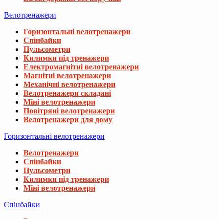
Велотренажери
Горизонтальні велотренажери
Спінбайки
Пульсометри
Килимки під тренажери
Електромагнітні велотренажери
Магнітні велотренажери
Механічні велотренажери
Велотренажери складані
Міні велотренажери
Повітряні велотренажери
Велотренажери для дому
Горизонтальні велотренажери
Велотренажери
Спінбайки
Пульсометри
Килимки під тренажери
Міні велотренажери
Спінбайки