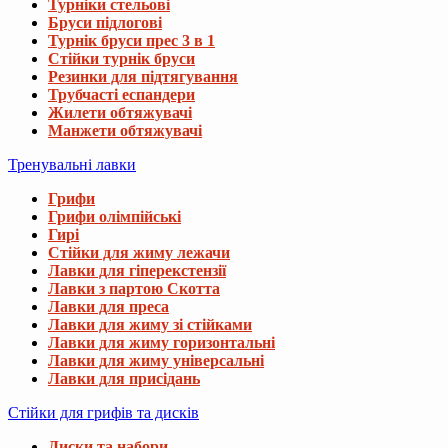
Турніки стельові
Бруси підлогові
Турнік бруси прес 3 в 1
Стійки турнік бруси
Резинки для підтягування
Трубчасті еспандери
Жилети обтяжувачі
Манжети обтяжувачі
Тренувальні лавки
Грифи
Грифи олімпійські
Гирі
Стійки для жиму лежачи
Лавки для гіперекстензії
Лавки з партою Скотта
Лавки для преса
Лавки для жиму зі стійками
Лавки для жиму горизонтальні
Лавки для жиму універсальні
Лавки для присідань
Стійки для грифів та дисків
Диски та набори