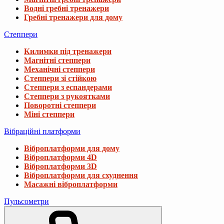
10 677 ₴
Водні гребні тренажери
11 661 ₴
Гребні тренажери для дому
Степпери
Велотренажер Gymtek XB1300 магнітний ч
Килимки під тренажери
12 888 ₴
14 760 ₴
Магнітні степпери
Механічні степпери
Степпери зі стійкою
Велотренажер Hop-Sport HS-090H Apollo'21
Степпери з еспандерами
Степпери з рукоятками
31 988 ₴
36 540 ₴
Поворотні степпери
Міні степпери
Вібраційні платформи
Міні велотренажер Gymtek XMB100 склад
2 488 ₴
2 988 ₴
Віброплатформи для дому
Віброплатформи 4D
Віброплатформи 3D
Віброплатформи для схуднення
Масажні віброплатформи
Пульсометри