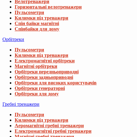
Велотренажери
Горизонтальні велотренажери
Пульсометри
Килимки під тренажери
Спін байки магнітні
Спінбайки для дому
Орбітреки
Пульсометри
Килимки під тренажери
Електромагнітні орбітреки
Магнітні орбітреки
Орбітреки передньоприводні
Орбітреки задньоприводні
Орбітреки для високих користувачів
Орбітреки генераторні
Орбітреки для дому
Вибачте, даний товар відсутній 
Гребні тренажери
Пульсометри
Ми підібрали для вас схожі товари
Килимки під тренажери
Аеромагнітні гребні тренажери
Електромагнітні гребні тренажери
Велотренажер Besport BS-1560 XRAY магн
Магнітні гребні тренажери