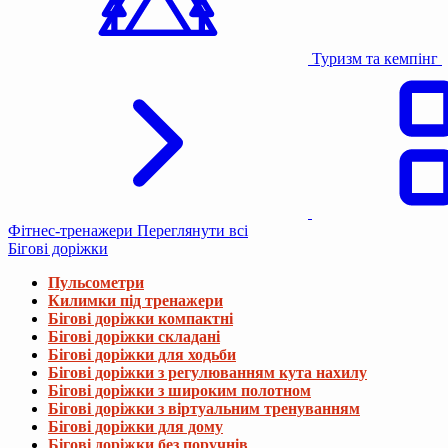
Туризм та кемпінг
Фітнес-тренажери
Переглянути всі
Бігові доріжки
Пульсометри
Килимки під тренажери
Бігові доріжки компактні
Бігові доріжки складані
Бігові доріжки для ходьби
Бігові доріжки з регулюванням кута нахилу
Бігові доріжки з широким полотном
Бігові доріжки з віртуальним тренуванням
Бігові доріжки для дому
Бігові доріжки без поручнів