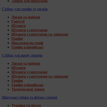
Лавки для присідань
Стійки для грифів та дисків
Диски та набори
Гантелі
Штанги
Штанги з гантелями
Штанги з гантелями та лавками
Грифи
Накладки на гриф
Грифи олімпійські
Стійки для жиму лежачи
Диски та набори
Штанги
Штанги з гантелями
Штанги з гантелями та лавками
Грифи
Грифи олімпійські
Тренувальні лавки
Шведські стінки та фітнес-станції
Турніки та бруси