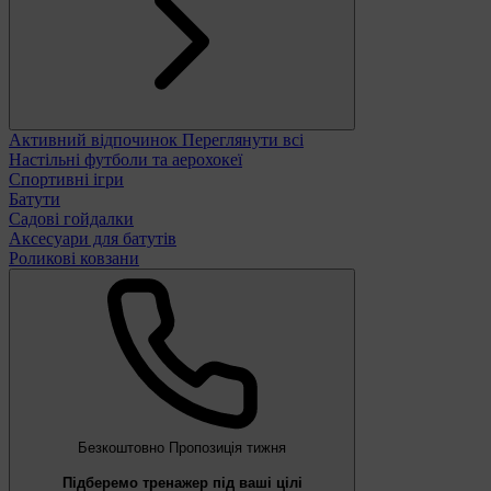
Активний відпочинок
Переглянути всі
Настільні футболи та аерохокеї
Спортивні ігри
Батути
Садові гойдалки
Аксесуари для батутів
Роликові ковзани
Безкоштовно
Пропозиція тижня
Підберемо тренажер під ваші цілі