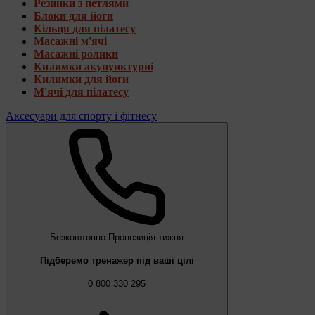
Резинки з петлями
Блоки для йоги
Кільця для пілатесу
Масажні м'ячі
Масажні ролики
Килимки акупунктурні
Килимки для йоги
М'ячі для пілатесу
Аксесуари для спорту і фітнесу
Безкоштовно
Пропозиція тижня
Підберемо тренажер під ваші цілі
0 800 330 295