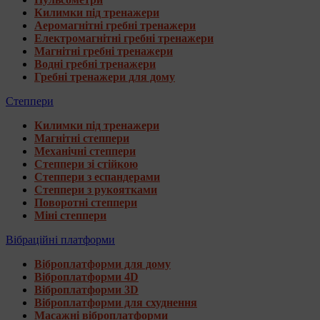
Килимки під тренажери
Аеромагнітні гребні тренажери
Електромагнітні гребні тренажери
Магнітні гребні тренажери
Водні гребні тренажери
Гребні тренажери для дому
Степпери
Килимки під тренажери
Магнітні степпери
Механічні степпери
Степпери зі стійкою
Степпери з еспандерами
Степпери з рукоятками
Поворотні степпери
Міні степпери
Вібраційні платформи
Віброплатформи для дому
Віброплатформи 4D
Віброплатформи 3D
Віброплатформи для схуднення
Масажні віброплатформи