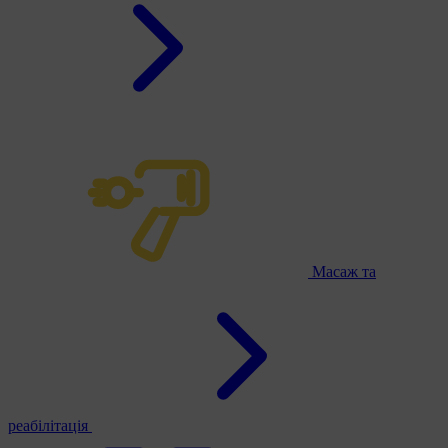
Масаж та
реабілітація