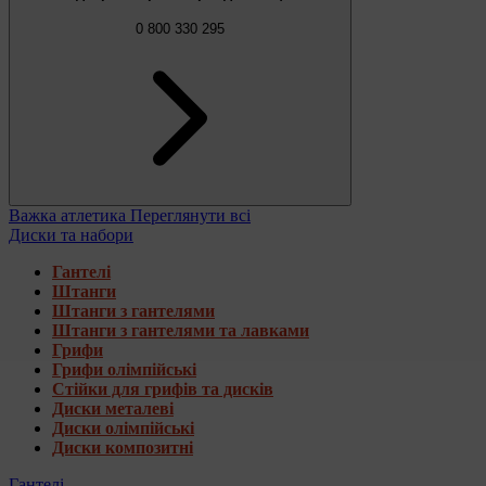
0 800 330 295
Важка атлетика
Переглянути всі
Диски та набори
Гантелі
Штанги
Штанги з гантелями
Штанги з гантелями та лавками
Грифи
Грифи олімпійські
Стійки для грифів та дисків
Диски металеві
Диски олімпійські
Диски композитні
Гантелі