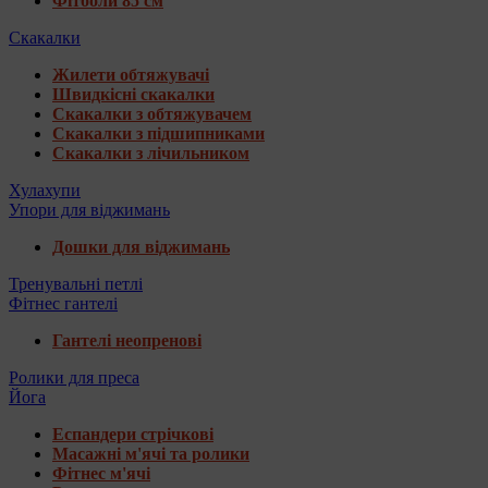
Фітболи 85 см
Скакалки
Жилети обтяжувачі
Швидкісні скакалки
Скакалки з обтяжувачем
Скакалки з підшипниками
Скакалки з лічильником
Хулахупи
Упори для віджимань
Дошки для віджимань
Тренувальні петлі
Фітнес гантелі
Гантелі неопренові
Ролики для преса
Йога
Еспандери стрічкові
Масажні м'ячі та ролики
Фітнес м'ячі