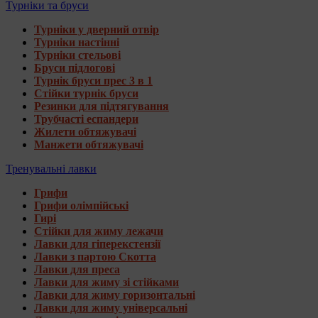
Турніки та бруси
Турніки у дверний отвір
Турніки настінні
Турніки стельові
Бруси підлогові
Турнік бруси прес 3 в 1
Стійки турнік бруси
Резинки для підтягування
Трубчасті еспандери
Жилети обтяжувачі
Манжети обтяжувачі
Тренувальні лавки
Грифи
Грифи олімпійські
Гирі
Стійки для жиму лежачи
Лавки для гіперекстензії
Лавки з партою Скотта
Лавки для преса
Лавки для жиму зі стійками
Лавки для жиму горизонтальні
Лавки для жиму універсальні