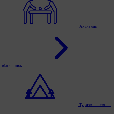
Активний
відпочинок
Туризм та кемпінг