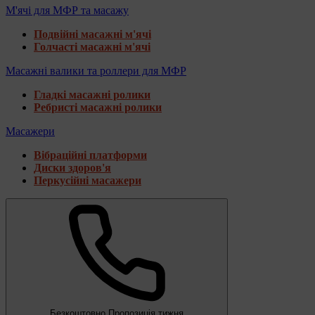
М'ячі для МФР та масажу
Подвійні масажні м'ячі
Голчасті масажні м'ячі
Масажні валики та роллери для МФР
Гладкі масажні ролики
Ребристі масажні ролики
Масажери
Вібраційні платформи
Диски здоров'я
Перкусійні масажери
Безкоштовно
Пропозиція тижня