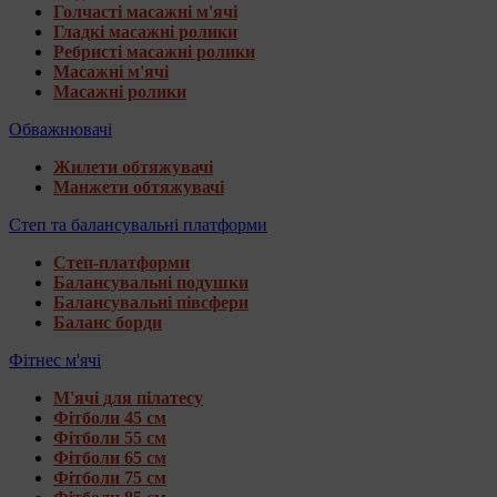
Голчасті масажні м'ячі
Гладкі масажні ролики
Ребристі масажні ролики
Масажні м'ячі
Масажні ролики
Обважнювачі
Жилети обтяжувачі
Манжети обтяжувачі
Степ та балансувальні платформи
Степ-платформи
Балансувальні подушки
Балансувальні півсфери
Баланс борди
Фітнес м'ячі
М'ячі для пілатесу
Фітболи 45 см
Фітболи 55 см
Фітболи 65 см
Фітболи 75 см