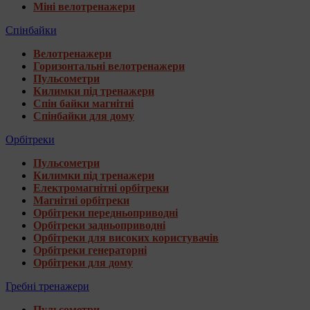
Міні велотренажери
Спінбайки
Велотренажери
Горизонтальні велотренажери
Пульсометри
Килимки під тренажери
Спін байки магнітні
Спінбайки для дому
Орбітреки
Пульсометри
Килимки під тренажери
Електромагнітні орбітреки
Магнітні орбітреки
Орбітреки передньоприводні
Орбітреки задньоприводні
Орбітреки для високих користувачів
Орбітреки генераторні
Орбітреки для дому
Гребні тренажери
Пульсометри