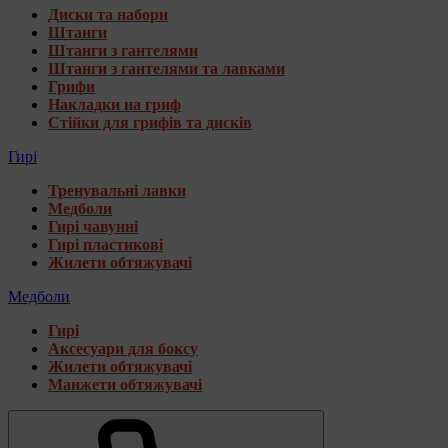
Диски та набори
Штанги
Штанги з гантелями
Штанги з гантелями та лавками
Грифи
Накладки на гриф
Стійки для грифів та дисків
Гирі
Тренувальні лавки
Медболи
Гирі чавунні
Гирі пластикові
Жилети обтяжувачі
Медболи
Гирі
Аксесуари для боксу
Жилети обтяжувачі
Манжети обтяжувачі