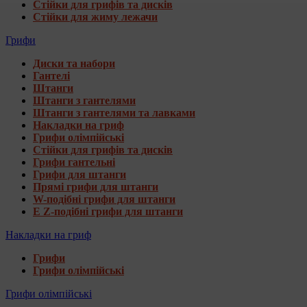
Стійки для грифів та дисків
Стійки для жиму лежачи
Грифи
Диски та набори
Гантелі
Штанги
Штанги з гантелями
Штанги з гантелями та лавками
Накладки на гриф
Грифи олімпійські
Стійки для грифів та дисків
Грифи гантельні
Грифи для штанги
Прямі грифи для штанги
W-подібні грифи для штанги
E Z-подібні грифи для штанги
Накладки на гриф
Грифи
Грифи олімпійські
Грифи олімпійські