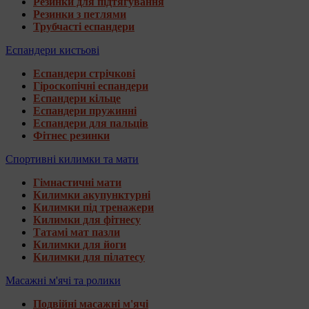
Резинки для підтягування
Резинки з петлями
Трубчасті еспандери
Еспандери кистьові
Еспандери стрічкові
Гіроскопічні еспандери
Еспандери кільце
Еспандери пружинні
Еспандери для пальців
Фітнес резинки
Спортивні килимки та мати
Гімнастичні мати
Килимки акупунктурні
Килимки під тренажери
Килимки для фітнесу
Татамі мат пазли
Килимки для йоги
Килимки для пілатесу
Масажні м'ячі та ролики
Подвійні масажні м'ячі