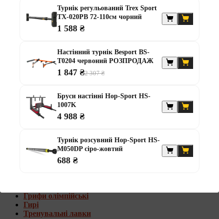
Штанги з w-подібним грифом
Турнік регульований Trex Sport
Жилети обтяжувачі
TX-020PB 72-110см чорний
1 588 ₴
Штанги з гантелями
Диски та набори
Настінний турнік Besport BS-
Гантелі
T0204 червоний РОЗПРОДАЖ
Штанги
1 847 ₴
2 307 ₴
Штанги з гантелями та лавками
Грифи
Грифи олімпійські
Бруси настінні Hop-Sport HS-
Тренувальні лавки
1007K
Стійки для грифів та дисків
4 988 ₴
Стійки для жиму лежачи
Штанги з гантелями та лавками
Турнік розсувний Hop-Sport HS-
M050DP сіро-жовтий
Диски та набори
688 ₴
Гантелі
Штанги
Штанги з гантелями
Грифи
Грифи олімпійські
Гирі
Тренувальні лавки