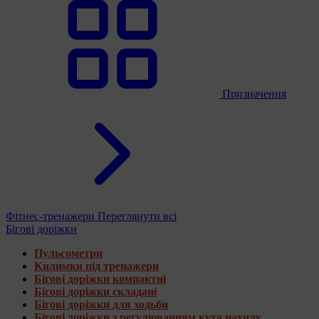
Призначення
Фітнес-тренажери
Переглянути всі
Бігові доріжки
Пульсометри
Килимки під тренажери
Бігові доріжки компактні
Бігові доріжки складані
Бігові доріжки для ходьби
Бігові доріжки з регулюванням кута нахилу