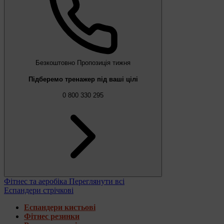
Безкоштовно
Пропозиція тижня
Підберемо тренажер під ваші цілі
0 800 330 295
Фітнес та аеробіка
Переглянути всі
Еспандери стрічкові
Еспандери кистьові
Фітнес резинки