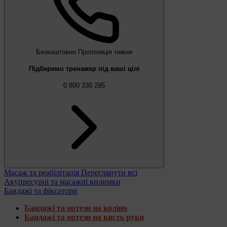
Безкоштовно
Пропозиція тижня
Підберемо тренажер під ваші цілі
0 800 330 295
Масаж та реабілітація
Переглянути всі
Акупресурні та масажні килимки
Бандажі та фіксатори
Бандажі та ортези на коліно
Бандажі та ортези на кисть руки