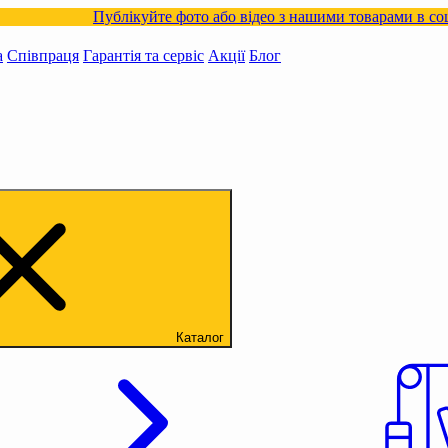
Публікуйте фото або відео з нашими товарами в соцмережах
а
Співпраця
Гарантія та сервіс
Акції
Блог
Каталог