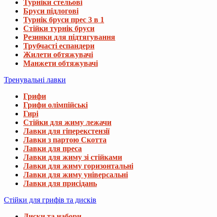
Турніки стельові
Бруси підлогові
Турнік бруси прес 3 в 1
Стійки турнік бруси
Резинки для підтягування
Трубчасті еспандери
Жилети обтяжувачі
Манжети обтяжувачі
Тренувальні лавки
Грифи
Грифи олімпійські
Гирі
Стійки для жиму лежачи
Лавки для гіперекстензії
Лавки з партою Скотта
Лавки для преса
Лавки для жиму зі стійками
Лавки для жиму горизонтальні
Лавки для жиму універсальні
Лавки для присідань
Стійки для грифів та дисків
Диски та набори