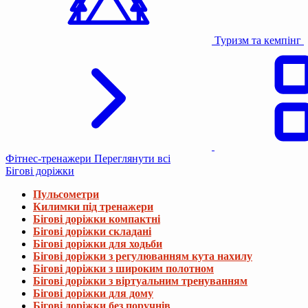
Туризм та кемпінг
Фітнес-тренажери
Переглянути всі
Бігові доріжки
Пульсометри
Килимки під тренажери
Бігові доріжки компактні
Бігові доріжки складані
Бігові доріжки для ходьби
Бігові доріжки з регулюванням кута нахилу
Бігові доріжки з широким полотном
Бігові доріжки з віртуальним тренуванням
Бігові доріжки для дому
Бігові доріжки без поручнів