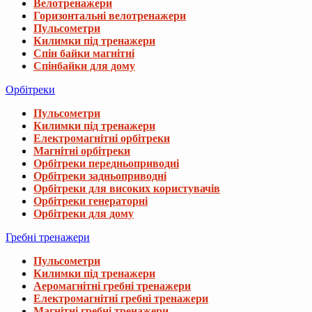
Велотренажери
Горизонтальні велотренажери
Пульсометри
Килимки під тренажери
Спін байки магнітні
Спінбайки для дому
Орбітреки
Пульсометри
Килимки під тренажери
Електромагнітні орбітреки
Магнітні орбітреки
Орбітреки передньоприводні
Орбітреки задньоприводні
Орбітреки для високих користувачів
Орбітреки генераторні
Орбітреки для дому
Гребні тренажери
Пульсометри
Килимки під тренажери
Аеромагнітні гребні тренажери
Електромагнітні гребні тренажери
Магнітні гребні тренажери