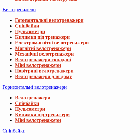
Велотренажери
Горизонтальні велотренажери
Спінбайки
Пульсометри
Килимки під тренажери
Електромагнітні велотренажери
Магнітні велотренажери
Механічні велотренажери
Велотренажери складані
Міні велотренажери
Повітряні велотренажери
Велотренажери для дому
Горизонтальні велотренажери
Велотренажери
Спінбайки
Пульсометри
Килимки під тренажери
Міні велотренажери
Спінбайки