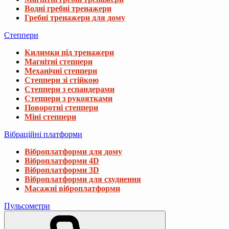
Водні гребні тренажери
Гребні тренажери для дому
Степпери
Килимки під тренажери
Магнітні степпери
Механічні степпери
Степпери зі стійкою
Степпери з еспандерами
Степпери з рукоятками
Поворотні степпери
Міні степпери
Вібраційні платформи
Віброплатформи для дому
Віброплатформи 4D
Віброплатформи 3D
Віброплатформи для схуднення
Масажні віброплатформи
Пульсометри