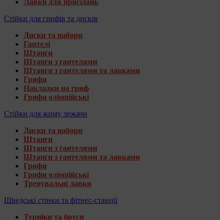
Лавки для присідань
Стійки для грифів та дисків
Диски та набори
Гантелі
Штанги
Штанги з гантелями
Штанги з гантелями та лавками
Грифи
Накладки на гриф
Грифи олімпійські
Стійки для жиму лежачи
Диски та набори
Штанги
Штанги з гантелями
Штанги з гантелями та лавками
Грифи
Грифи олімпійські
Тренувальні лавки
Шведські стінки та фітнес-станції
Турніки та бруси