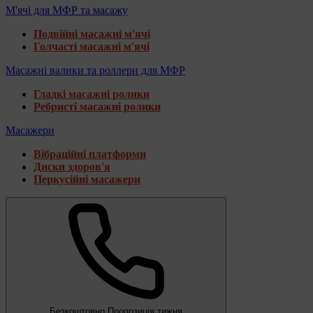
М'ячі для МФР та масажу
Подвійні масажні м'ячі
Голчасті масажні м'ячі
Масажні валики та роллери для МФР
Гладкі масажні ролики
Ребристі масажні ролики
Масажери
Вібраційні платформи
Диски здоров'я
Перкусійні масажери
Безкоштовно
Пропозиція тижня