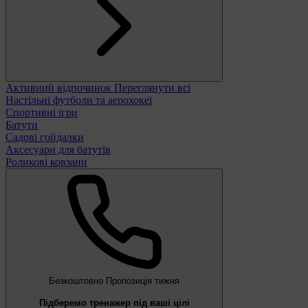
Активний відпочинок
Переглянути всі
Настільні футболи та аерохокеї
Спортивні ігри
Батути
Садові гойдалки
Аксесуари для батутів
Роликові ковзани
Безкоштовно
Пропозиція тижня
Підберемо тренажер під ваші цілі