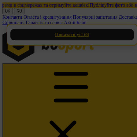
и в соцмережах та отримуйте кешбек!
Публікуйте фото або відео 
UK
RU
Контакти
Оплата і кредитування
Популярні запитання
Доставк
Співпраця
Гарантія та сервіс
Акції
Блог
Показати усі (
0
)