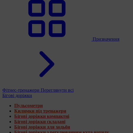
Призначення
Фітнес-тренажери
Переглянути всі
Бігові доріжки
Пульсометри
Килимки під тренажери
Бігові доріжки компактні
Бігові доріжки складані
Бігові доріжки для ходьби
Бігові доріжки з регулюванням кута нахилу