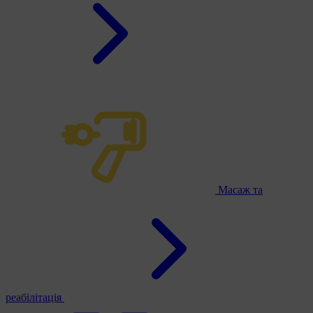
Масаж та
реабілітація