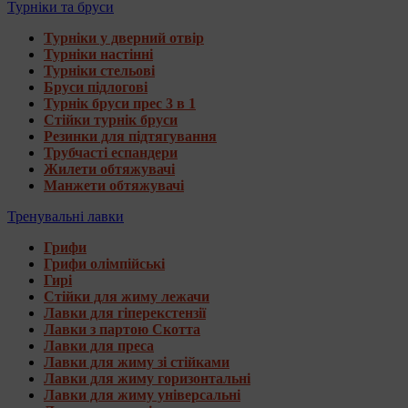
Турніки та бруси
Турніки у дверний отвір
Турніки настінні
Турніки стельові
Бруси підлогові
Турнік бруси прес 3 в 1
Стійки турнік бруси
Резинки для підтягування
Трубчасті еспандери
Жилети обтяжувачі
Манжети обтяжувачі
Тренувальні лавки
Грифи
Грифи олімпійські
Гирі
Стійки для жиму лежачи
Лавки для гіперекстензії
Лавки з партою Скотта
Лавки для преса
Лавки для жиму зі стійками
Лавки для жиму горизонтальні
Лавки для жиму універсальні