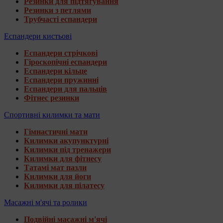
Резинки для підтягування
Резинки з петлями
Трубчасті еспандери
Еспандери кистьові
Еспандери стрічкові
Гіроскопічні еспандери
Еспандери кільце
Еспандери пружинні
Еспандери для пальців
Фітнес резинки
Спортивні килимки та мати
Гімнастичні мати
Килимки акупунктурні
Килимки під тренажери
Килимки для фітнесу
Татамі мат пазли
Килимки для йоги
Килимки для пілатесу
Масажні м'ячі та ролики
Подвійні масажні м'ячі