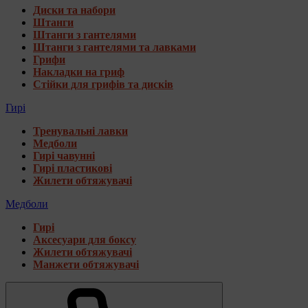
Диски та набори
Штанги
Штанги з гантелями
Штанги з гантелями та лавками
Грифи
Накладки на гриф
Стійки для грифів та дисків
Гирі
Тренувальні лавки
Медболи
Гирі чавунні
Гирі пластикові
Жилети обтяжувачі
Медболи
Гирі
Аксесуари для боксу
Жилети обтяжувачі
Манжети обтяжувачі