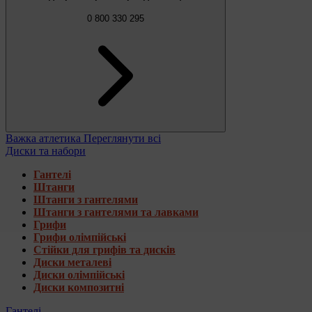
0 800 330 295
Важка атлетика
Переглянути всі
Диски та набори
Гантелі
Штанги
Штанги з гантелями
Штанги з гантелями та лавками
Грифи
Грифи олімпійські
Стійки для грифів та дисків
Диски металеві
Диски олімпійські
Диски композитні
Гантелі