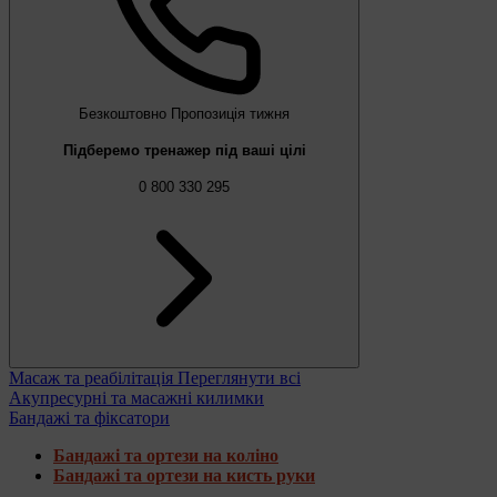
Безкоштовно
Пропозиція тижня
Підберемо тренажер під ваші цілі
0 800 330 295
Масаж та реабілітація
Переглянути всі
Акупресурні та масажні килимки
Бандажі та фіксатори
Бандажі та ортези на коліно
Бандажі та ортези на кисть руки