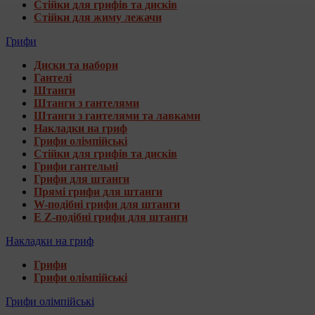
Стійки для грифів та дисків
Стійки для жиму лежачи
Грифи
Диски та набори
Гантелі
Штанги
Штанги з гантелями
Штанги з гантелями та лавками
Накладки на гриф
Грифи олімпійські
Стійки для грифів та дисків
Грифи гантельні
Грифи для штанги
Прямі грифи для штанги
W-подібні грифи для штанги
E Z-подібні грифи для штанги
Накладки на гриф
Грифи
Грифи олімпійські
Грифи олімпійські