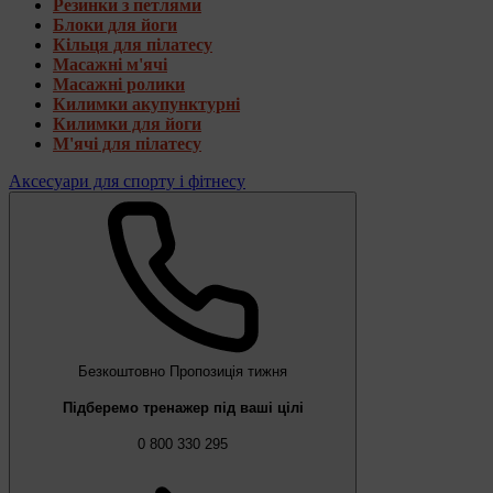
Резинки з петлями
Блоки для йоги
Кільця для пілатесу
Масажні м'ячі
Масажні ролики
Килимки акупунктурні
Килимки для йоги
М'ячі для пілатесу
Аксесуари для спорту і фітнесу
Безкоштовно
Пропозиція тижня
Підберемо тренажер під ваші цілі
0 800 330 295