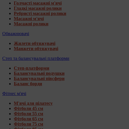
Голчасті масажні м'ячі
Гладкі масажні ролики
Ребристі масажні ролики
Масажні м'ячі
Масажні ролики
Обважнювачі
Жилети обтяжувачі
Манжети обтяжувачі
Степ та балансувальні платформи
Степ-платформи
Балансувальні подушки
Балансувальні півсфери
Баланс борди
Фітнес м'ячі
М'ячі для пілатесу
Фітболи 45 см
Фітболи 55 см
Фітболи 65 см
Фітболи 75 см