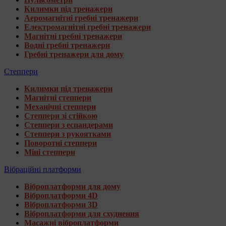
Килимки під тренажери
Аеромагнітні гребні тренажери
Електромагнітні гребні тренажери
Магнітні гребні тренажери
Водні гребні тренажери
Гребні тренажери для дому
Степпери
Килимки під тренажери
Магнітні степпери
Механічні степпери
Степпери зі стійкою
Степпери з еспандерами
Степпери з рукоятками
Поворотні степпери
Міні степпери
Вібраційні платформи
Віброплатформи для дому
Віброплатформи 4D
Віброплатформи 3D
Віброплатформи для схуднення
Масажні віброплатформи