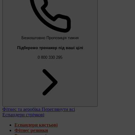
Безкоштовно
Пропозиція тижня
Підберемо тренажер під ваші цілі
0 800 330 295
Фітнес та аеробіка
Переглянути всі
Еспандери стрічкові
Еспандери кистьові
Фітнес резинки