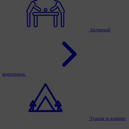
Активний
відпочинок
Туризм та кемпінг