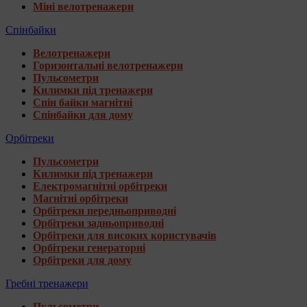
Міні велотренажери
Спінбайки
Велотренажери
Горизонтальні велотренажери
Пульсометри
Килимки під тренажери
Спін байки магнітні
Спінбайки для дому
Орбітреки
Пульсометри
Килимки під тренажери
Електромагнітні орбітреки
Магнітні орбітреки
Орбітреки передньоприводні
Орбітреки задньоприводні
Орбітреки для високих користувачів
Орбітреки генераторні
Орбітреки для дому
Гребні тренажери
Пульсометри