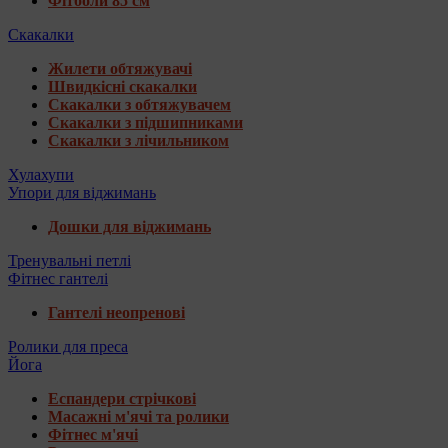
Фітболи 85 см
Скакалки
Жилети обтяжувачі
Швидкісні скакалки
Скакалки з обтяжувачем
Скакалки з підшипниками
Скакалки з лічильником
Хулахупи
Упори для віджимань
Дошки для віджимань
Тренувальні петлі
Фітнес гантелі
Гантелі неопренові
Ролики для преса
Йога
Еспандери стрічкові
Масажні м'ячі та ролики
Фітнес м'ячі